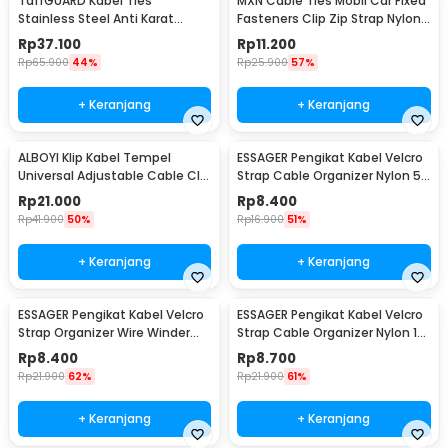
TaffGUARD Kabel Ties
MXN Cable Ties Mobil Car Fixed
Stainless Steel Anti Karat
Fasteners Clip Zip Strap Nylon
Multifungsi 100 PCS
50 PCS 92x5mm - Q26
Rp
37.100
Rp
11.200
4.6x450mm - IF10
Rp
65.900
44%
Rp
25.900
57%
+ Keranjang
+ Keranjang
ALBOYI Klip Kabel Tempel
ESSAGER Pengikat Kabel Velcro
Universal Adjustable Cable Clip
Strap Cable Organizer Nylon 5
Holder 50 PCS - DS506
PCS - EXD-KBA01
Rp
21.000
Rp
8.400
Rp
41.900
50%
Rp
16.900
51%
+ Keranjang
+ Keranjang
ESSAGER Pengikat Kabel Velcro
ESSAGER Pengikat Kabel Velcro
Strap Organizer Wire Winder
Strap Cable Organizer Nylon 10
Tearable 1M - EXD-LX01
PCS - EXD-KBB01
Rp
8.400
Rp
8.700
Rp
21.900
62%
Rp
21.900
61%
+ Keranjang
+ Keranjang