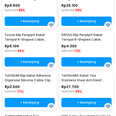
100PCS - HC-1
Rp
9.600
Rp
25.100
Rp
22.900
59%
Rp
48.900
49%
+ Keranjang
+ Keranjang
Yocice Klip Penjepit Kabel
DRIVUU Klip Penjepit Kabel
Tempel R-Shaped Cable
Tempel R-Shaped Cable
Organizer 20 PCS - CC05
Organizer 5 Holes - DR-515
Rp
6.100
Rp
4.300
Rp
16.900
64%
Rp
15.900
73%
+ Keranjang
+ Keranjang
TaffGEAR Klip Kabel Adhesive
TaffGUARD Kabel Ties
Organizer Silicone Cable Clip 7
Stainless Steel Anti Karat
Slot - KR-8006
Multifungsi 100 PCS
Rp
3.500
Rp
27.700
4.6x250mm - IF10
Rp
14.900
77%
Rp
52.900
48%
+ Keranjang
+ Keranjang