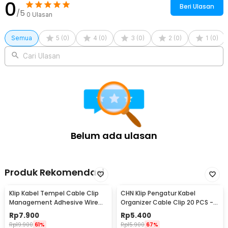
0
Beri Ulasan
/5
0
Ulasan
Semua
5
(
0
)
4
(
0
)
3
(
0
)
2
(
0
)
1
(
0
)
Cari Ulasan
Belum ada ulasan
Produk Rekomendasi
Klip Kabel Tempel Cable Clip
CHN Klip Pengatur Kabel
Management Adhesive Wire
Organizer Cable Clip 20 PCS -
Organizer 30 PCS - LP124
FT8018-3
Rp
7.900
Rp
5.400
Rp
19.900
61%
Rp
15.900
67%