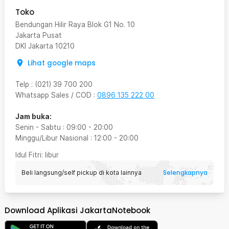
Toko
Bendungan Hilir Raya Blok G1 No. 10
Jakarta Pusat
DKI Jakarta
10210
Lihat google maps
Telp
:
(021) 39 700 200
Whatsapp Sales / COD
:
0896 135 222 00
Jam buka:
Senin - Sabtu
:
09:00
-
20:00
Minggu/Libur Nasional
:
12:00
-
20:00
Idul Fitri
: libur
Selengkapnya
Beli langsung/self pickup di kota lainnya
Download Aplikasi JakartaNotebook