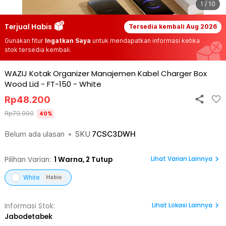
1 / 10
Terjual Habis
Tersedia kembali
Aug 2026
Gunakan fitur
Ingatkan Saya
untuk mendapatkan informasi ketika
stok tersedia kembali.
WAZIJ Kotak Organizer Manajemen Kabel Charger Box
Wood Lid - FT-150
-
White
Rp
48.200
Rp
79.900
40
%
Belum ada ulasan
•
SKU
7CSC3DWH
Lihat Varian Lainnya
Pilihan Varian:
1
Warna,
2 Tutup
White
Habis
Lihat
Lokasi Lainnya
Informasi Stok:
Jabodetabek