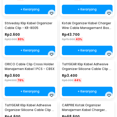
+ Keranjang
+ Keranjang
Striveday Klip Kabel Organizer
Kotak Organizer Kabel Charger
Cable Clip - KR-8005
Wire Cable Management Box
Dustproof - FT-400
Rp
2.600
Rp
43.700
Rp
12.900
80%
Rp
75.900
43%
+ Keranjang
+ Keranjang
ORICO Cable Clip Cross Holder
TaffGEAR Klip Kabel Adhesive
Manajemen Kabel 1 PCS - CBSX
Organizer Silicone Cable Clip 5
Slot - KR-8006
Rp
3.600
Rp
3.400
Rp
14.900
76%
Rp
6.000
44%
+ Keranjang
+ Keranjang
TaffGEAR Klip Kabel Adhesive
CARPRIE Kotak Organizer
Organizer Silicone Cable Clip 3
Manajemen Kabel Charger
Slot - KR-8006
Kayu - FT-100
Rp
4.600
Rp
68.600