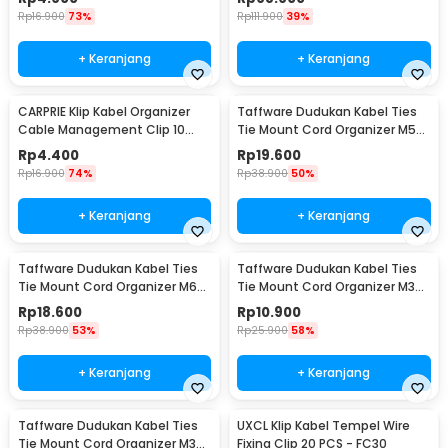
Rp
16.900
73%
Rp
111.900
39%
+ Keranjang
+ Keranjang
CARPRIE Klip Kabel Organizer
Taffware Dudukan Kabel Ties
Cable Management Clip 10
Tie Mount Cord Organizer M5
PCS - XK001
100PCS - HC-2S
Rp
4.400
Rp
19.600
Rp
16.900
74%
Rp
38.900
50%
+ Keranjang
+ Keranjang
Taffware Dudukan Kabel Ties
Taffware Dudukan Kabel Ties
Tie Mount Cord Organizer M6
Tie Mount Cord Organizer M3
100 PCS - HC-2
100 PCS - HC-1
Rp
18.600
Rp
10.900
Rp
38.900
53%
Rp
25.900
58%
+ Keranjang
+ Keranjang
Taffware Dudukan Kabel Ties
UXCL Klip Kabel Tempel Wire
Tie Mount Cord Organizer M3
Fixing Clip 20 PCS - FC30