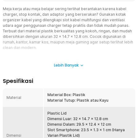
Meja kerja atau meja belajar sering terlihat berantakan karena kabel
charger, stop kontak, dan adaptor yang berserakan? Gunakan kotak
organizer kabel yang dilengkapi slot kabel multifungsi dan ventilasi
udara agar penggunaan charger tetap praktis dan tidak mudah panas.
Terbuat dari material plastik berkualitas yang kokoh, ringan, dan mudah
dibersihkan dengan ukuran 32 x 14.7 x 12.8 cm. Cocok digunakan di
rumah, kantor, kamar kos, maupun meja gaming agar setup terlihat lebih
clean dan modern.
Fitur
Lebih Banyak
Kotak Manajemen Kabel Serbaguna
Kotak organizer kabel ini hadir dengan desain modern minimalis
Spesifikasi
yang cocok dipadukan dengan berbagai konsep interior ruangan.
Pilihan tutup kayu memberikan tampilan natural dan elegan,
sedangkan tutup plastik tampil clean dan simpel untuk penggunaan
Material Box: Plastik
Material
sehari-hari. Organizer kabel ini tidak hanya berfungsi sebagai
Material Tutup: Plastik atau Kayu
tempat penyimpanan, tetapi juga membantu meningkatkan tampilan
meja agar lebih rapi dan profesional.
Plastic Lid
Bahan Plastik ABS dan Kayu
Dimensi Luar: 32 x 14.7 x 12.8 cm
Kotak organizer kabel terbuat dari material plastik berkualitas yang
Dimensi Dalam: 29.5 x 12.4 x 12 cm
kokoh, ringan, dan mudah dibersihkan untuk penggunaan sehari-
Slot Smartphone: 23.5 x 1.3 x 1 cm (Hanya
Dimensi
hari. Tersedia pilihan varian tutup plastik dan tutup motif kayu yang
Varian Plastik Lid)