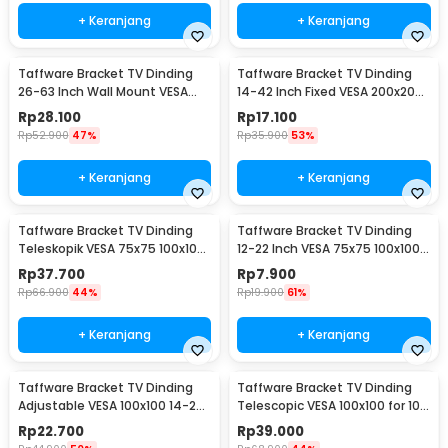
+ Keranjang
+ Keranjang
Taffware Bracket TV Dinding
Taffware Bracket TV Dinding
26-63 Inch Wall Mount VESA
14-42 Inch Fixed VESA 200x200
400x400 - B41
Beban 25kg - HD601
Rp
28.100
Rp
17.100
Rp
52.900
47%
Rp
35.900
53%
+ Keranjang
+ Keranjang
Taffware Bracket TV Dinding
Taffware Bracket TV Dinding
Teleskopik VESA 75x75 100x100
12-22 Inch VESA 75x75 100x100
10-32 Inch - HY-210
8kg
Rp
37.700
Rp
7.900
Rp
66.900
44%
Rp
19.900
61%
+ Keranjang
+ Keranjang
Taffware Bracket TV Dinding
Taffware Bracket TV Dinding
Adjustable VESA 100x100 14-24
Telescopic VESA 100x100 for 10-
Inch - TV-W24
26 Inch TV - X-100
Rp
22.700
Rp
39.000