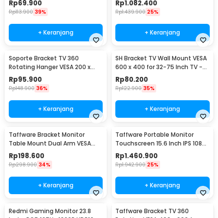
Rp
69.900
Rp
1.082.400
Rp
113.900
39%
Rp
1.439.900
25%
+ Keranjang
+ Keranjang
Soporte Bracket TV 360
SH Bracket TV Wall Mount VESA
Rotating Hanger VESA 200 x
600 x 400 for 32-75 Inch TV -
200 14-42 Inch TV - JT-01
SH-65T
Rp
95.900
Rp
80.200
Rp
148.900
36%
Rp
122.900
35%
+ Keranjang
+ Keranjang
Taffware Bracket Monitor
Taffware Portable Monitor
Table Mount Dual Arm VESA
Touchscreen 15.6 Inch IPS 1080P
100x100 13-27 Inch - KMT-2
60Hz Type C - 1560MTS
Rp
198.600
Rp
1.460.900
Rp
298.900
34%
Rp
1.942.900
25%
+ Keranjang
+ Keranjang
Redmi Gaming Monitor 23.8
Taffware Bracket TV 360