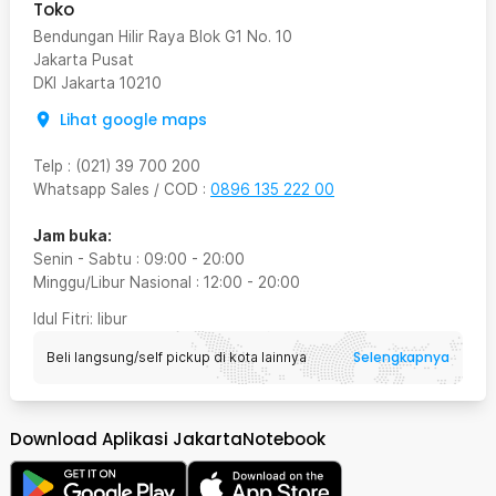
Toko
Bendungan Hilir Raya Blok G1 No. 10
Jakarta Pusat
DKI Jakarta
10210
Lihat google maps
Telp
:
(021) 39 700 200
Whatsapp Sales / COD
:
0896 135 222 00
Jam buka:
Senin - Sabtu
:
09:00
-
20:00
Minggu/Libur Nasional
:
12:00
-
20:00
Idul Fitri
: libur
Selengkapnya
Beli langsung/self pickup di kota lainnya
Download Aplikasi JakartaNotebook