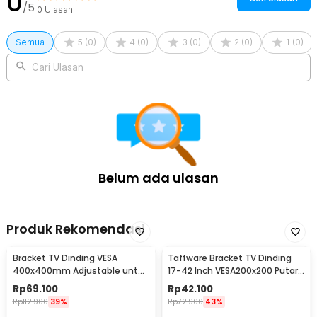
0
/5
0
Ulasan
4 x Karet O Ring
3 x Kunci L
1 x Panduan Penggunaan
Semua
5
(
0
)
4
(
0
)
3
(
0
)
2
(
0
)
1
(
0
)
Cari Ulasan
Belum ada ulasan
Produk Rekomendasi
Bracket TV Dinding VESA
Taffware Bracket TV Dinding
400x400mm Adjustable untuk
17-42 Inch VESA200x200 Putar
TV LED 26-63 Inch - KT02
90 Tilt 15 - X-200
Rp
69.100
Rp
42.100
Rp
112.900
39%
Rp
72.900
43%