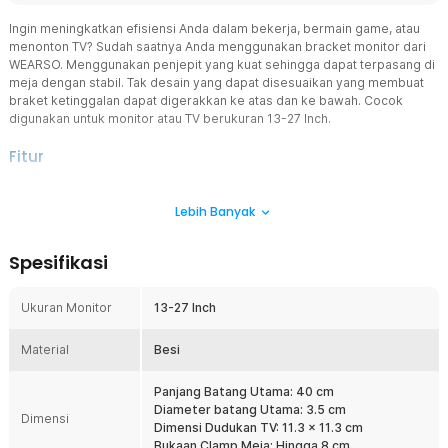
Ingin meningkatkan efisiensi Anda dalam bekerja, bermain game, atau
menonton TV? Sudah saatnya Anda menggunakan bracket monitor dari
WEARSO. Menggunakan penjepit yang kuat sehingga dapat terpasang di
meja dengan stabil. Tak desain yang dapat disesuaikan yang membuat
braket ketinggalan dapat digerakkan ke atas dan ke bawah. Cocok
digunakan untuk monitor atau TV berukuran 13-27 Inch.
Fitur
Ukuran Monitor Universal
Lebih Banyak
Apabila Anda memiliki monitor berukruan 13-27 Inci, maka braket ini
sangat kompatibel. Anda tidak perlu khawatir akan
ketidakcocokannya karena bracket ini telah dirancang agar sesuai
Spesifikasi
dengan jarak ukuran monitor tersebut.
Standar Lubang VESA
Ukuran Monitor
13-27 Inch
Karena telah dirancang sesuai standar VESA, maka bracket monitor
ini bisa digunakan ke berbagai merek TV dan monitor layar datar.
Material
Bracket ini memiliki ukuran VESA umum, yakni 75 x 75 mm dan 100 x
Besi
100 mm. Pastikan kesesuaiannya dengan ukuran VESA perangkat
Anda agar bracket dapat berfungsi dengan baik.
Panjang Batang Utama: 40 cm
Diameter batang Utama: 3.5 cm
Pola Pemasangan Universal
Dimensi
Dimensi Dudukan TV: 11.3 x 11.3 cm
Pemblokiran kedua perangkat secara horizontal atau vertikal dapat
Bukaan Clamp Meja: Hingga 8 cm