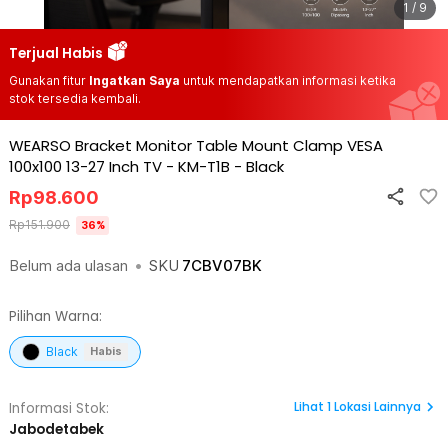
1 / 9
Terjual Habis
Gunakan fitur
Ingatkan Saya
untuk mendapatkan informasi ketika
stok tersedia kembali.
WEARSO Bracket Monitor Table Mount Clamp VESA
100x100 13-27 Inch TV - KM-T1B
-
Black
Rp
98.600
Rp
151.900
36
%
Belum ada ulasan
•
SKU
7CBV07BK
Pilihan Warna:
Black
Habis
Lihat
1
Lokasi Lainnya
Informasi Stok:
Jabodetabek