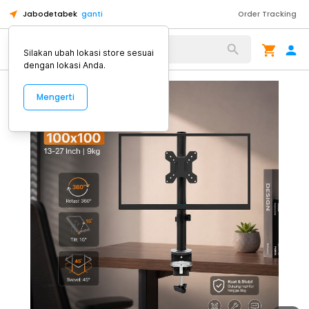
Jabodetabek
ganti
Order Tracking
Alat Kopi
Silakan ubah lokasi store sesuai
dengan lokasi Anda.
Mengerti