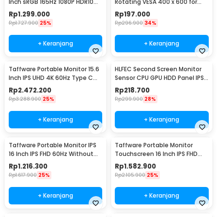
Inch sRGB 165Hz 1080P HDR10
Rotating VESA 400 x 600 for
1ms - G24
32-65 Inch TV - DN06
Rp
1.299.000
Rp
197.000
Rp
1.727.900
25%
Rp
296.900
34%
+ Keranjang
+ Keranjang
Taffware Portable Monitor 15.6
HLFEC Second Screen Monitor
Inch IPS UHD 4K 60Hz Type C
Sensor CPU GPU HDD Panel IPS
Mini HDMI - SJD1505
3.5 Inch - HL-3
Rp
2.472.200
Rp
218.700
Rp
3.288.900
25%
Rp
299.900
28%
+ Keranjang
+ Keranjang
Taffware Portable Monitor IPS
Taffware Portable Monitor
16 Inch IPS FHD 60Hz Without
Touchscreen 16 Inch IPS FHD
Touchscreen - 1600XTS
60Hz Type C - 1600XTS
Rp
1.216.300
Rp
1.582.900
Rp
1.617.900
25%
Rp
2.105.900
25%
+ Keranjang
+ Keranjang