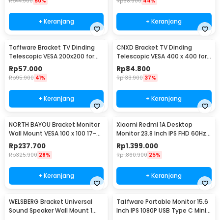
Rp
44.900
50%
Rp
68.900
44%
+ Keranjang
+ Keranjang
Taffware Bracket TV Dinding
CNXD Bracket TV Dinding
Telescopic VESA 200x200 for
Telescopic VESA 400 x 400 for
32-55 Inch TV - X-400
26-55 Inch TV - CN814
Rp
57.000
Rp
84.800
Rp
95.900
41%
Rp
133.900
37%
+ Keranjang
+ Keranjang
NORTH BAYOU Bracket Monitor
Xiaomi Redmi 1A Desktop
Wall Mount VESA 100 x 100 17-27
Monitor 23.8 Inch IPS FHD 60Hz
Inch TV - F120
Ultra-thin HDMI - RMMNT238NF
Rp
237.700
Rp
1.399.000
Rp
325.900
28%
Rp
1.860.900
25%
+ Keranjang
+ Keranjang
WELSBERG Bracket Universal
Taffware Portable Monitor 15.6
Sound Speaker Wall Mount 1
Inch IPS 1080P USB Type C Mini
Pair - SW-03B
HDMI - LG156