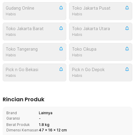
Gudang Online
Toko Jakarta Pusat
Habis
Habis
Toko Jakarta Barat
Toko Jakarta Utara
Habis
Habis
Toko Tangerang
Toko Cikupa
Habis
Habis
Pick n Go Bekasi
Pick n Go Depok
Habis
Habis
Rincian Produk
Brand
Lainnya
Garansi
-
Berat Produk
1.8 kg
Dimensi Kemasan
47
x
16
x
12
cm