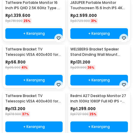
Taffware Portable Monitor 16
JASUPER Portable Monitor
Inch IPS QHD 2.5K 60Hz Type C
Touchscreen 15.6 Inch IPS 4K
Mini HDMI - 1600XTS
60Hz Type C - XW-660
Rp
1.339.600
Rp
2.599.000
Rp
1.781.900
25%
Rp
3.729.900
31%
+ Keranjang
+ Keranjang
Taffware Bracket TV
WELSBERG Bracket Speaker
Telescopic VESA 400x400 for
Stand Dinding Wall Mount
14-55 Inch TV - HDL-117B-2
Telescopic 2 PCS - SPS-501
Rp
56.800
Rp
131.200
Rp
95.900
41%
Rp
201.900
36%
+ Keranjang
+ Keranjang
Taffware Bracket TV
Redmi A27 Desktop Monitor 27
Telescopic VESA 400x400 for
Inch 100Hz 1080P Full HD IPS -
32-65 Inch TV - P4
A27
Rp
113.200
Rp
1.299.000
Rp
178.900
37%
Rp
1.727.900
25%
+ Keranjang
+ Keranjang