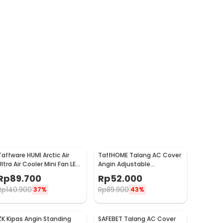
Taffware HUMI Arctic Air
TaffHOME Talang AC Cover
Ultra Air Cooler Mini Fan LED
Angin Adjustable
400ml 8W 5V - K-F009
Windshield Deflector -
Rp
89.700
Rp
52.000
WB588
Rp
140.900
Rp
89.900
37%
43%
ZK Kipas Angin Standing
SAFEBET Talang AC Cover