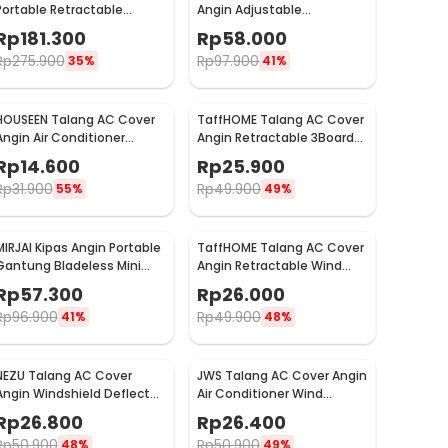
Portable Retractable
Angin Adjustable
Folding Fan 7200mAh - ZK-
Windshield Deflector
Rp
181.300
Rp
58.000
20321
56x18cm - GB001
Rp
275.900
Rp
97.900
35%
41%
HOUSEEN Talang AC Cover
TaffHOME Talang AC Cover
Angin Air Conditioner
Angin Retractable 3Board
Windshield Deflector - YH-
Windshield Deflector -
Rp
14.600
Rp
25.900
JJ-80
HZ74
Rp
31.900
Rp
49.900
55%
49%
MIRJAI Kipas Angin Portable
TaffHOME Talang AC Cover
Gantung Bladeless Mini
Angin Retractable Wind
Cooling Fan 1200mAh - 6171
Deflector - W92
Rp
57.300
Rp
26.000
Rp
96.900
Rp
49.900
41%
48%
NEZU Talang AC Cover
JWS Talang AC Cover Angin
Angin Windshield Deflector
Air Conditioner Wind
Whale Pattern - N9S
Deflector 89cm - JW43
Rp
26.800
Rp
26.400
Rp
50.900
Rp
50.900
48%
49%