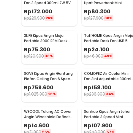
Fan 3 Speed 300ml 2W 5V -
Lipat Powerbank Mini
M201
Cooling Fan 3000mAh - F3
Rp
172.000
Rp
80.300
Rp
229.900
Rp
127.900
26%
38%
3LIFE Kipas Angin Meja
TaffHOME Kipas Angin Mej
Portable 3000 RPM Desk
Portable Desk Fan USB 5
Fan USB 4.8 Inch 5W - 312
Inch 2.5W - YZ-007
Rp
75.300
Rp
24.100
Rp
120.900
Rp
46.900
38%
49%
SOVE Kipas Angin Gantung
COMOPEZ Air Cooler Mini
Plafon Ceiling Fan 6 Speed
Fan 3in1 Adjustable 300ml
Reversible 52 Inch - FS2007
18W 9V - YY-01
Rp
759.600
Rp
158.100
Rp
1.025.900
Rp
236.900
26%
34%
WECOOL Talang AC Cover
Sanhuo Kipas Angin Leher
Angin Windshield Deflector
Portable 3 Speed Mini
Cute Design Ski Animal -
Cooling Fan 1800mAh - 35
Rp
14.600
Rp
107.900
WL90
Rp
31.900
Rp
248.000
55%
57%