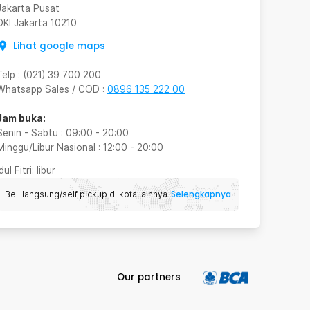
Jakarta Pusat
DKI Jakarta
10210
Lihat google maps
Telp
:
(021) 39 700 200
Whatsapp Sales / COD
:
0896 135 222 00
Jam buka:
Senin - Sabtu
:
09:00
-
20:00
Minggu/Libur Nasional
:
12:00
-
20:00
Idul Fitri
: libur
Selengkapnya
Beli langsung/self pickup di kota lainnya
Our partners