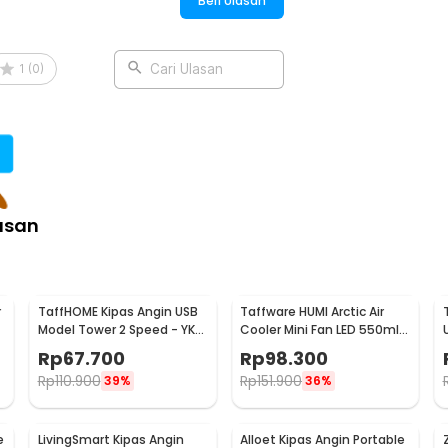
Beri Ulasan
1
(
0
)
Cari Ulasan
:
ector Cute Design - WL90
asan
r
TaffHOME Kipas Angin USB
Taffware HUMI Arctic Air
Model Tower 2 Speed - YK-
Cooler Mini Fan LED 550ml
1208
8W 5V - AA-MC4
Rp
67.700
Rp
98.300
Rp
110.900
Rp
151.900
39%
36%
e
LivingSmart Kipas Angin
Alloet Kipas Angin Portable