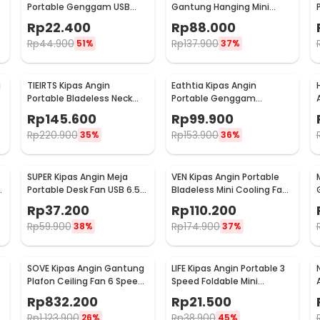
Portable Genggam USB
Gantung Hanging Mini
Mini Cooling Fan 1200mAh -
Cooling Fan 1800mAh -
Rp
22.400
Rp
88.000
SS-2
DQ203
Rp
44.900
Rp
137.900
51%
37%
a
TIEIRTS Kipas Angin
Eathtia Kipas Angin
Portable Bladeless Neck
Portable Genggam
Mini Cooling Fan 5000mAh
Kompres Dingin 3 Speed
Rp
145.600
Rp
99.900
- H12
2200mAh - WX-622
Rp
220.900
Rp
153.900
35%
36%
SUPER Kipas Angin Meja
VEN Kipas Angin Portable
Portable Desk Fan USB 6.5
Bladeless Mini Cooling Fan
Inch 4.5W - A8
Power Bank 3000mAh - 348
Rp
37.200
Rp
110.200
Rp
59.900
Rp
174.900
38%
37%
SOVE Kipas Angin Gantung
LIFE Kipas Angin Portable 3
Plafon Ceiling Fan 6 Speed
Speed Foldable Mini
0
LED 52 Inch - FS2008
Cooling Fan 800mAh - Y8
Rp
832.200
Rp
21.500
Rp
1.123.900
Rp
38.900
26%
45%