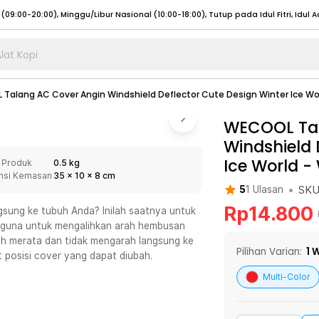
lat Kopi
umat (07:00 - 20:00), Sabtu - Minggu (08:00 - 20:00), Tutup pada Idul Fitri
Sele
Talang AC Cover Angin Windshield Deflector Cute Design Winter Ice Wo
:00 - 20:00), Sabtu - Minggu/ Libur Nasional (08:00 - 17:00)
Selengkapnya
:00 - 20:00), Sabtu - Minggu/ Libur Nasional (08:00 - 17:00)
WECOOL Tal
Selengkapnya
Windshield 
 (09:00-20:00), Minggu/Libur Nasional (12:00-20:00), Tutup pada Idul Fitri
Sele
Ice World -
 Produk
0.5 kg
 (09:00-20:00), Minggu/Libur Nasional (12:00-20:00), Tutup pada Idul Fitri
Sele
nsi Kemasan
35
x
10
x
8
cm
•
SK
5
1
Ulasan
Rp
14.800
ung ke tubuh Anda? Inilah saatnya untuk
rguna untuk mengalihkan arah hembusan
ih merata dan tidak mengarah langsung ke
umat (07:00 - 20:00), Sabtu - Minggu (08:00 - 20:00), Tutup pada Idul Fitri
Sele
Pilihan Varian:
1
W
 posisi cover yang dapat diubah.
:00 - 20:00), Sabtu - Minggu/ Libur Nasional (08:00 - 17:00)
Selengkapnya
Multi-Color
:00 - 20:00), Sabtu - Minggu/ Libur Nasional (08:00 - 17:00)
Selengkapnya