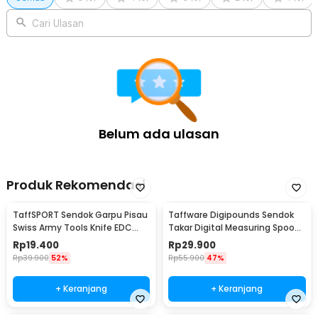
Cari Ulasan
Belum ada ulasan
Produk Rekomendasi
TaffSPORT Sendok Garpu Pisau
Taffware Digipounds Sendok
Swiss Army Tools Knife EDC
Takar Digital Measuring Spoon
6in1 - A007
500g 0.1g - HM10
Rp
19.400
Rp
29.900
Rp
39.900
52%
Rp
55.900
47%
+ Keranjang
+ Keranjang