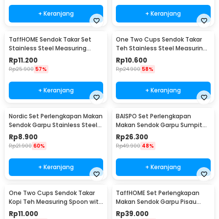
+ Keranjang
+ Keranjang
TaffHOME Sendok Takar Set
One Two Cups Sendok Takar
Stainless Steel Measuring
Teh Stainless Steel Measuring
Spoon 5 PCS - S300
Spoon 5 PCS - S301
Rp
11.200
Rp
10.600
Rp
25.900
57%
Rp
24.900
58%
+ Keranjang
+ Keranjang
Nordic Set Perlengkapan Makan
BAISPO Set Perlengkapan
Sendok Garpu Stainless Steel
Makan Sendok Garpu Sumpit
Cutlery Set - XS-B014
Bambu Cutlery Set Winding -
Rp
8.900
Rp
26.300
EA025
Rp
21.900
60%
Rp
49.900
48%
+ Keranjang
+ Keranjang
One Two Cups Sendok Takar
TaffHOME Set Perlengkapan
Kopi Teh Measuring Spoon with
Makan Sendok Garpu Pisau
Clip - G166
Sumpit 8 PCS - EA02300
Rp
11.000
Rp
39.000