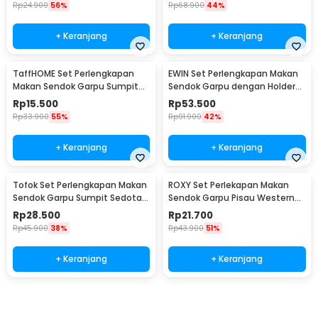
Rp
24.900
56%
Rp
68.900
44%
+ Keranjang
+ Keranjang
TaffHOME Set Perlengkapan
EWIN Set Perlengkapan Makan
Makan Sendok Garpu Sumpit
Sendok Garpu dengan Holder
Pouch Cutlery Set - T1
Angsa Swan Rack - NP311
Rp
15.500
Rp
53.500
Rp
33.900
55%
Rp
91.900
42%
+ Keranjang
+ Keranjang
Tofok Set Perlengkapan Makan
ROXY Set Perlekapan Makan
Sendok Garpu Sumpit Sedotan
Sendok Garpu Pisau Western
dengan Pouch - T5
Cutlery Set 4 PCS - C24
Rp
28.500
Rp
21.700
Rp
45.900
38%
Rp
43.900
51%
+ Keranjang
+ Keranjang
Beli Sekarang