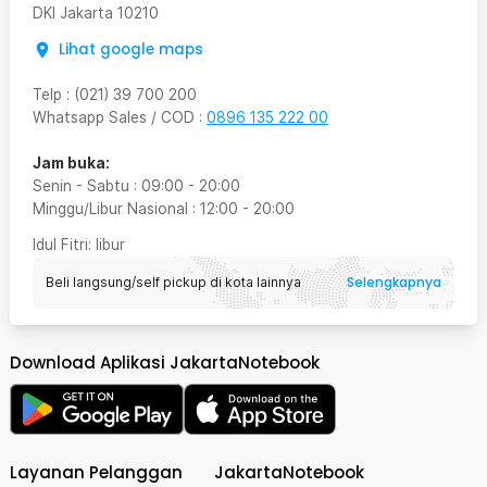
DKI Jakarta
10210
Lihat google maps
Telp
:
(021) 39 700 200
Whatsapp Sales / COD
:
0896 135 222 00
Jam buka:
Senin - Sabtu
:
09:00
-
20:00
Minggu/Libur Nasional
:
12:00
-
20:00
Idul Fitri
: libur
Selengkapnya
Beli langsung/self pickup di kota lainnya
Download Aplikasi JakartaNotebook
Layanan Pelanggan
JakartaNotebook