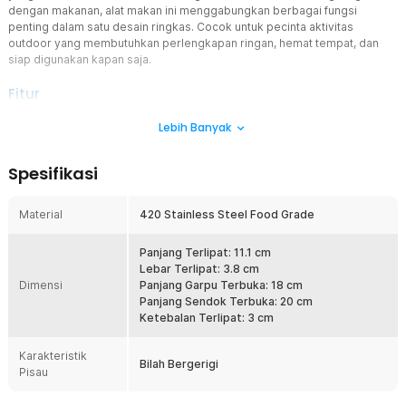
dengan makanan, alat makan ini menggabungkan berbagai fungsi
penting dalam satu desain ringkas. Cocok untuk pecinta aktivitas
outdoor yang membutuhkan perlengkapan ringan, hemat tempat, dan
siap digunakan kapan saja.
Fitur
Material 420 Stainless Steel
Lebih Banyak
Menggunakan material 420 Stainless Steel berkualitas yang dikenal
kokoh, tahan korosi, dan memiliki daya tahan tinggi untuk
Spesifikasi
penggunaan jangka panjang. Permukaannya halus, mudah
dibersihkan, serta aman digunakan sebagai alat makan sehari-hari.
Material ini juga memberikan tampilan premium dan lebih awet
Material
420 Stainless Steel Food Grade
pada sendok garpu pisau lipat dibandingkan alat makan berbahan
plastik atau logam biasa.
Panjang Terlipat: 11.1 cm
Desain Lipat Ringkas dan Portable
Lebar Terlipat: 3.8 cm
Dimensi
Sensok garpu pisau dapat dilipat menjadi satu unit yang praktis
Panjang Garpu Terbuka: 18 cm
sehingga mudah disimpan di tas camping, ransel hiking, pouch EDC,
Panjang Sendok Terbuka: 20 cm
atau perlengkapan travelling. Desain kompak membantu
Ketebalan Terlipat: 3 cm
menghemat ruang penyimpanan tanpa mengurangi fungsi utama
alat. Sangat cocok dibawa saat beraktivitas di luar ruangan maupun
Karakteristik
Bilah Bergerigi
sebagai alat makan cadangan saat bepergian.
Pisau
Multifungsi 5 in 1