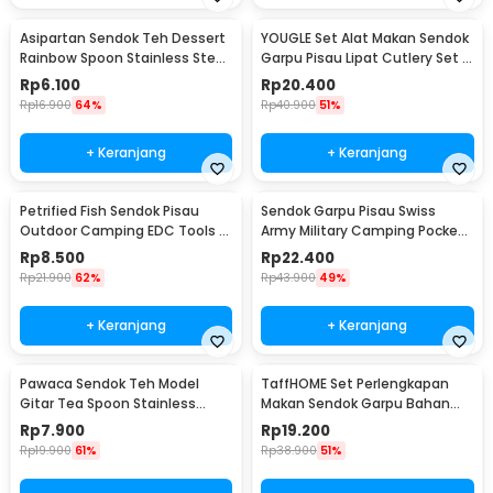
Asipartan Sendok Teh Dessert
YOUGLE Set Alat Makan Sendok
Rainbow Spoon Stainless Steel
Garpu Pisau Lipat Cutlery Set 3
Bulat - A014
PCS - A009
Rp
6.100
Rp
20.400
Rp
16.900
64%
Rp
40.900
51%
+ Keranjang
+ Keranjang
Petrified Fish Sendok Pisau
Sendok Garpu Pisau Swiss
Outdoor Camping EDC Tools -
Army Military Camping Pocket
LX709
Knife EDC 4 in 1 - A011
Rp
8.500
Rp
22.400
Rp
21.900
62%
Rp
43.900
49%
+ Keranjang
+ Keranjang
Pawaca Sendok Teh Model
TaffHOME Set Perlengkapan
Gitar Tea Spoon Stainless
Makan Sendok Garpu Bahan
Steel 304 12cm - RR-09
Bambu Cutlery Set - EA02510
Rp
7.900
Rp
19.200
Rp
19.900
61%
Rp
38.900
51%