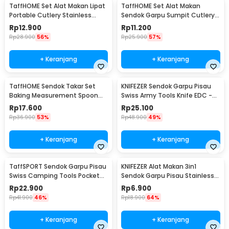
TaffHOME Set Alat Makan Lipat
TaffHOME Set Alat Makan
Portable Cutlery Stainless
Sendok Garpu Sumpit Cutlery
Steel 410 - AOTU
with Pouch - CJ0091
Rp
12.900
Rp
11.200
Rp
28.900
56%
Rp
25.900
57%
+ Keranjang
+ Keranjang
TaffHOME Sendok Takar Set
KNIFEZER Sendok Garpu Pisau
Baking Measurement Spoon
Swiss Army Tools Knife EDC -
0.62-15ml 6 PCS - 16752
A010
Rp
17.600
Rp
25.100
Rp
36.900
53%
Rp
48.900
49%
+ Keranjang
+ Keranjang
TaffSPORT Sendok Garpu Pisau
KNIFEZER Alat Makan 3in1
Swiss Camping Tools Pocket
Sendok Garpu Pisau Stainless
Knife EDC 5in1 - A008
Travel 20cm - HG1514
Rp
22.900
Rp
6.900
Rp
41.900
46%
Rp
18.900
64%
+ Keranjang
+ Keranjang