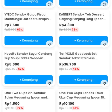
+ Keranjang
+ Keranjang
YYEDC Sendok Garpu Pisau
KANNERT Sendok Teh Dessert
Multifungsi Outdoor Camping
Gagang Panjang Long Spoon
Spork EDC Tools - LX708
Stainless Steel - RR-11
Rp
7.500
Rp
4.300
Rp
19.900
63%
Rp
15.900
73%
+ Keranjang
+ Keranjang
Novelty Sendok Sayur Centong
TaffHOME Goodcook Set
Sup Soup Laddle Wooden
Sendok Takar Stainless
Spoon - RR-20
Measuring Spoon 8 PCS - 167
Rp
8.000
Rp
36.700
Rp
20.900
62%
Rp
65.900
45%
+ Keranjang
+ Keranjang
One Two Cups 2in1 Sendok
One Two Cups Sendok Takar
Takar Measuring Spoon and
Ukur Cup Measuring Spoon 10
Coffee Tamper - G1120
PCS - 16799
Rp
4.800
Rp
10.100
Rp
16.900
72%
Rp
23.900
58%