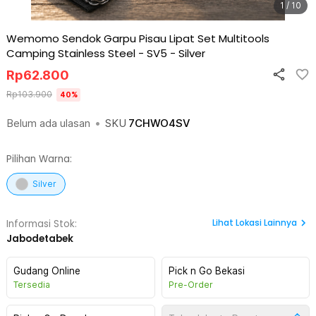
1 / 10
Wemomo Sendok Garpu Pisau Lipat Set Multitools
Camping Stainless Steel - SV5
-
Silver
Rp
62.800
Rp
103.900
40
%
Belum ada ulasan
•
SKU
7CHWO4SV
Pilihan Warna:
Silver
Lihat
Lokasi Lainnya
Informasi Stok:
Jabodetabek
Gudang Online
Pick n Go Bekasi
Tersedia
Pre-Order