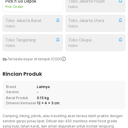
Pick n Go Depok
Toko Jakarta Pusat
Pre-Order
Habis
Toko Jakarta Barat
Toko Jakarta Utara
Habis
Habis
Toko Tangerang
Toko Cikupa
Habis
Habis
Tersedia bayar di tempat (COD)
Rincian Produk
Brand
Lainnya
Garansi
-
Berat Produk
0.15 kg
Dimensi Kemasan
12
x
4
x
3
cm
Camping, hiking, piknik, atau travelling akan terasa lebih praktis dengan
sendok garpu pisau lipat. Dibuat dari 420 stainless steel food grade
yang kuat, tahan karat, dan aman digunakan untuk kontak langsung