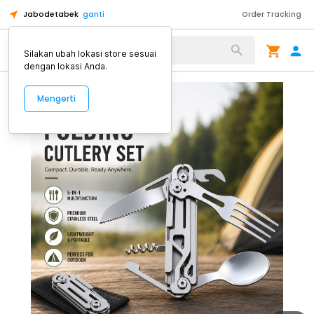
Jabodetabek
ganti
Order Tracking
Alat Kopi
Silakan ubah lokasi store sesuai
dengan lokasi Anda.
Mengerti