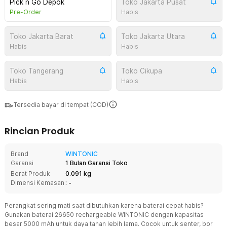
Pick n Go Depok
Toko Jakarta Pusat
Pre-Order
Habis
Toko Jakarta Barat
Toko Jakarta Utara
Habis
Habis
Toko Tangerang
Toko Cikupa
Habis
Habis
Tersedia bayar di tempat (COD)
Rincian Produk
Brand
WINTONIC
Garansi
1 Bulan Garansi Toko
Berat Produk
0.091 kg
Dimensi Kemasan
: -
Perangkat sering mati saat dibutuhkan karena baterai cepat habis?
Gunakan baterai 26650 rechargeable WINTONIC dengan kapasitas
besar 5000 mAh untuk daya tahan lebih lama. Cocok untuk senter, bor