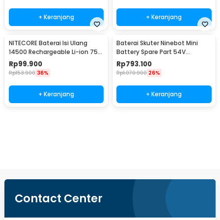
+ Keranjang
+ Keranjang
NITECORE Baterai Isi Ulang
Baterai Skuter Ninebot Mini
14500 Rechargeable Li-ion 750
Battery Spare Part 54V
mAh 3.6 V 1PC - NL1475R
4900mAh
Rp
99.900
Rp
793.100
Rp
153.900
36%
Rp
1.070.900
26%
+ Keranjang
+ Keranjang
Beli Sekarang
Contact Center