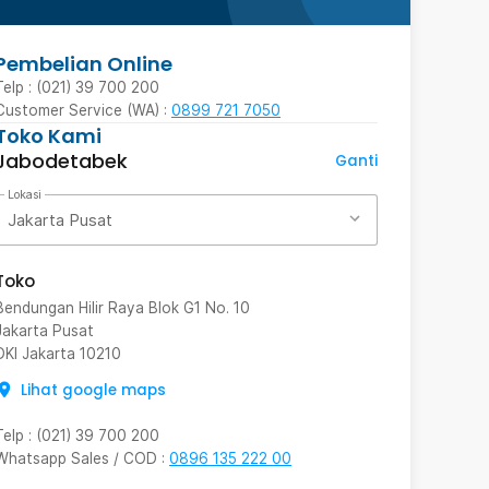
Pembelian Online
Telp : (021) 39 700 200
Customer Service (WA) :
0899 721 7050
Toko Kami
Jabodetabek
Ganti
Lokasi
Jakarta Pusat
Toko
Bendungan Hilir Raya Blok G1 No. 10
Jakarta Pusat
DKI Jakarta
10210
Lihat google maps
Telp
:
(021) 39 700 200
Whatsapp Sales / COD
:
0896 135 222 00