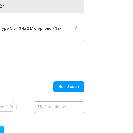
less microphone untuk satu sesi rekaman.
024
:
 Type C 2.4GHz 2 Microphone - SE-
ger USB Type C 2.4GHz - SE-91
Beri Ulasan
1
(
0
)
Cari Ulasan