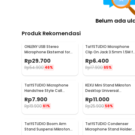
Belum ada ul
Produk Rekomendasi
ONLENY USB Stereo
TaffSTUDIO Microphone
Microphone Eksternal for
Clip On Jack 3.5mm 1.5M fo
GoPro 3/4 with Clip -
Smartphone Laptop - SR-
Rp
29.700
Rp
6.400
DZ0288
503
Rp
54.900
Rp
17.900
46%
65%
TaffSTUDIO Microphone
KEXU Mini Stand Mikrofon
Handsfree Style Call
Desktop Universal
Center With Noise
Microphone Holder - BC-0
Rp
7.900
Rp
11.000
Reduction - M5
Rp
19.900
Rp
25.900
61%
58%
TaffSTUDIO Boom Arm
TaffSTUDIO Condenser
Stand Suspensi Mikrofon
Microphone Stand Holder
Scissor Desk Clamp - NB-
360 Lazypod Clamp - NB-