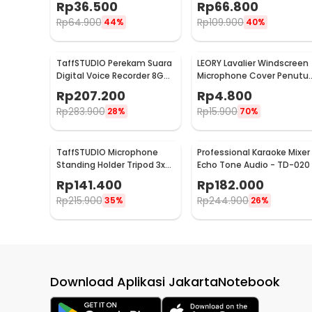
Rp
36.500
Rp
66.800
35
35
Rp
64.900
Rp
109.900
44%
40%
TaffSTUDIO Perekam Suara
LEORY Lavalier Windscreen
Digital Voice Recorder 8GB
Microphone Cover Penutu
- T60
Busa Mikrofon - LE1
Rp
207.200
Rp
4.800
Rp
283.900
Rp
15.900
28%
70%
TaffSTUDIO Microphone
Professional Karaoke Mixer
Standing Holder Tripod 3x
Echo Tone Audio - TD-020
Smartphone Holder - NB-
Rp
141.400
Rp
182.000
04P
Rp
215.900
Rp
244.900
35%
26%
Download Aplikasi JakartaNotebook