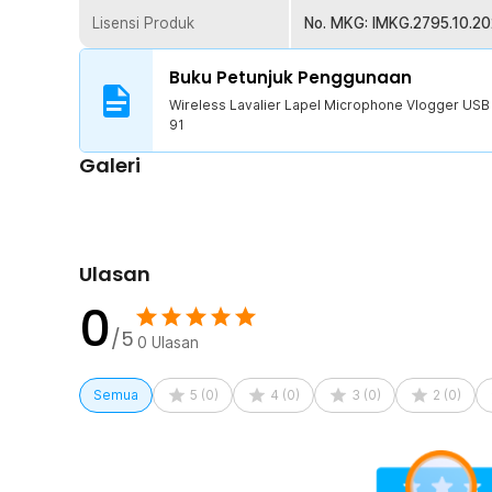
sekali pengisian daya dan Anda bisa menggunakan wire
Lisensi Produk
No. MKG: IMKG.2795.10.2
Kelengkapan Produk
Buku Petunjuk Penggunaan
Rincian yang Anda dapatkan untuk pembelian produk ini
Wireless Lavalier Lapel Microphone Vlogger USB
1 atau 2 x Wireless Lavalier Lapel Microphone Vlog
91
(Tergantung Varian)
Galeri
1 x Receiver
1 x Kabel USB Type-C
1 x Panduan Penggunaan
Ulasan
0
/5
0
Ulasan
Semua
5
(
0
)
4
(
0
)
3
(
0
)
2
(
0
)