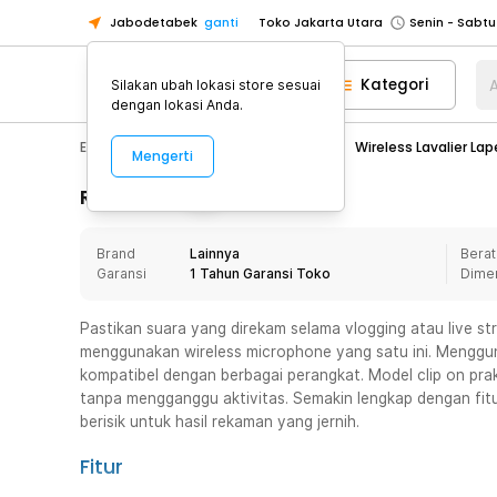
Jabodetabek
ganti
Toko Jakarta Utara
Toko Tangerang
Kategori
A
Silakan ubah lokasi store sesuai
Toko Cikupa
dengan lokasi Anda.
Pick n Go Jakarta Barat
Senin - J
Electronic
Audio
Microphone
Wireless Lavalier La
Mengerti
Pick n Go Bekasi
Senin - Jumat (08
Pick n Go Depok
Senin - Jumat (08
Rincian Produk
Toko Jakarta Pusat
Senin - Sabtu
Brand
Lainnya
Berat
Toko Jakarta Barat
Senin - Sabtu
Garansi
1 Tahun Garansi Toko
Dime
Toko Jakarta Utara
Toko Tangerang
Pastikan suara yang direkam selama vlogging atau live st
menggunakan wireless microphone yang satu ini. Menggun
Toko Cikupa
kompatibel dengan berbagai perangkat. Model clip on p
Pick n Go Jakarta Barat
Senin - J
tanpa mengganggu aktivitas. Semakin lengkap dengan fit
berisik untuk hasil rekaman yang jernih.
Pick n Go Bekasi
Senin - Jumat (08
Pick n Go Depok
Senin - Jumat (08
Fitur