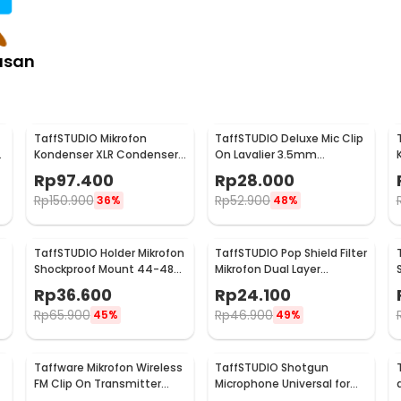
asan
TaffSTUDIO Mikrofon
TaffSTUDIO Deluxe Mic Clip
r
Kondenser XLR Condenser
On Lavalier 3.5mm
Microphone Studio Podcast
Microphone Smartphone -
Rp
97.400
Rp
28.000
- BM-700
EY-510A
Rp
150.900
Rp
52.900
36%
48%
TaffSTUDIO Holder Mikrofon
TaffSTUDIO Pop Shield Filter
Shockproof Mount 44-48
Mikrofon Dual Layer
8
mm - SH-100
Peredam Noise BOP - MPF-
Rp
36.600
Rp
24.100
6
Rp
65.900
Rp
46.900
45%
49%
Taffware Mikrofon Wireless
TaffSTUDIO Shotgun
FM Clip On Transmitter
Microphone Universal for
Receiver Jack 6.3mm - WR-
DSLR Smartphone