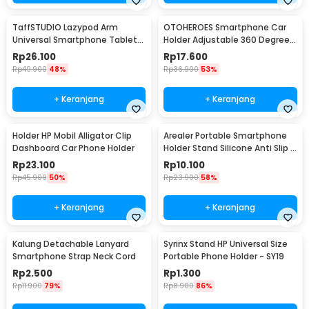
TaffSTUDIO Lazypod Arm
OTOHEROES Smartphone Car
Universal Smartphone Tablet
Holder Adjustable 360 Degree
Holder Klip Clamp - A-138
with Suction Cup - T003
Rp
26.100
Rp
17.600
Rp
49.900
48%
Rp
36.900
53%
+ Keranjang
+ Keranjang
Holder HP Mobil Alligator Clip
Arealer Portable Smartphone
Dashboard Car Phone Holder
Holder Stand Silicone Anti Slip -
PA456
Rp
23.100
Rp
10.100
Rp
45.900
50%
Rp
23.900
58%
+ Keranjang
+ Keranjang
Kalung Detachable Lanyard
Syrinx Stand HP Universal Size
Smartphone Strap Neck Cord
Portable Phone Holder - SY19
Rp
2.500
Rp
1.300
Rp
11.900
79%
Rp
8.900
86%