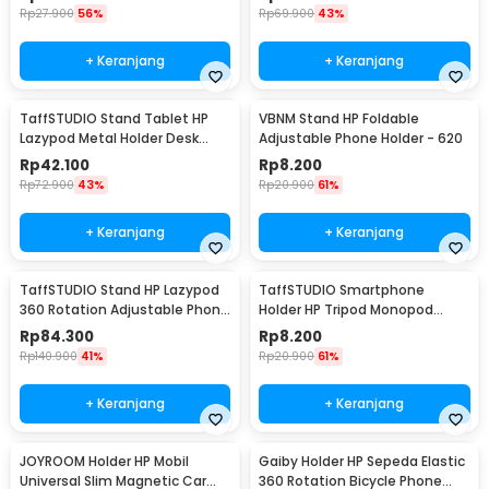
Rp
27.900
56%
Rp
69.900
43%
+ Keranjang
+ Keranjang
TaffSTUDIO Stand Tablet HP
VBNM Stand HP Foldable
Lazypod Metal Holder Desk
Adjustable Phone Holder - 620
Clamp 6-8 Inch - D9
Rp
42.100
Rp
8.200
Rp
72.900
43%
Rp
20.900
61%
+ Keranjang
+ Keranjang
TaffSTUDIO Stand HP Lazypod
TaffSTUDIO Smartphone
360 Rotation Adjustable Phone
Holder HP Tripod Monopod
Holder - GH027
Clamp Mount 1/4 Thread -
Rp
84.300
Rp
8.200
F360
Rp
140.900
41%
Rp
20.900
61%
+ Keranjang
+ Keranjang
JOYROOM Holder HP Mobil
Gaiby Holder HP Sepeda Elastic
Universal Slim Magnetic Car
360 Rotation Bicycle Phone