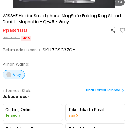
1 / 9
WISSHE Holder Smartphone MagSafe Folding Ring Stand
Double Magnetic - Q-46
-
Gray
Rp
68.100
Rp
111.900
40
%
Belum ada ulasan
•
SKU
7CSC37GY
Pilihan Warna:
Gray
Lihat
Lokasi Lainnya
Informasi Stok:
Jabodetabek
Gudang Online
Toko Jakarta Pusat
Tersedia
sisa
5