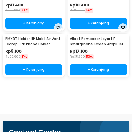
Phone Holder - F6
Holder - B07
Rp
11.400
Rp
10.400
Rp
26.900
58%
Rp
24.900
59%
+ Keranjang
+ Keranjang
PMXBT Holder HP Mobil Air Vent
Alloet Pembesar Layar HP
Clamp Car Phone Holder -
Smartphone Screen Amplifier
YC001
10 Inch - SY-11
Rp
9.100
Rp
17.100
Rp
22.900
61%
Rp
35.900
53%
+ Keranjang
+ Keranjang
Beli Sekarang
Contact Center