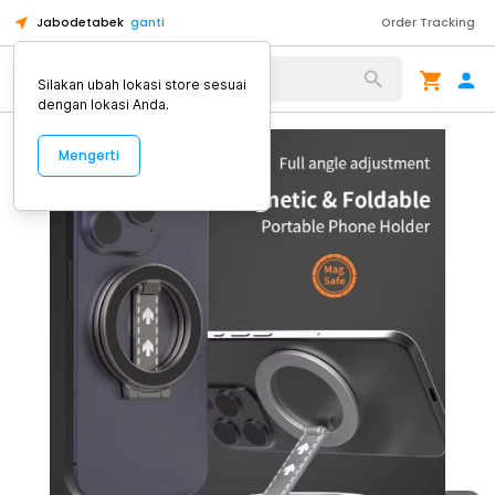
Jabodetabek
ganti
Order Tracking
Alat Kopi
Silakan ubah lokasi store sesuai
dengan lokasi Anda.
Mengerti