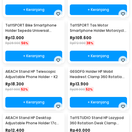
+ Keranjang
+ Keranjang
TaffSPORT Bike Smartphone
TaffSPORT Tas Motor
Holder Sepeda Universal
Smartphone Holder Motorcycle
Bicycle - JR-OK5
Fuel Bag - SA212
Rp
13.000
Rp
108.600
Rp
28.900
56%
Rp
172.900
38%
+ Keranjang
+ Keranjang
AIEACH Stand HP Telescopic
GEGDFG Holder HP Mobil
Adjustable Phone Holder - K2
Headrest Clamp 360 Rotation
Car Phone Holder - GP97
Rp
18.300
Rp
13.900
Rp
37.900
52%
Rp
28.900
52%
+ Keranjang
+ Keranjang
AIEACH Stand HP Desktop
TaffSTUDIO Stand HP Lazypod
Adjustable Phone Holder 17cm
360 Rotation Desk Clamp
- K2
Smartphone Holder - D9
Rp
12.400
Rp
40.000