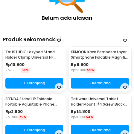
Belum ada ulasan
Produk Rekomendasi
TaffSTUDIO Lazypod Stand
KKMOON Kaca Pembesar Layar
Holder Clamp Universal HP
Smartphone Foldable Magnifier
Tablet Monopod 57cm -
Stand 5X - F1
Rp
10.900
Rp
9.900
Tripod-8-1
Rp
25.900
58%
Rp
23.900
59%
+ Keranjang
+ Keranjang
SEENDA Stand HP Foldable
Taffware Universal Tablet
Portable Adjustable Phone
Holder Mount 1/4 Screw Bracket
Holder - S089
Tripod - VTM4
Rp
2.500
Rp
14.800
Rp
11.900
79%
Rp
31.900
54%
+ Keranjang
+ Keranjang