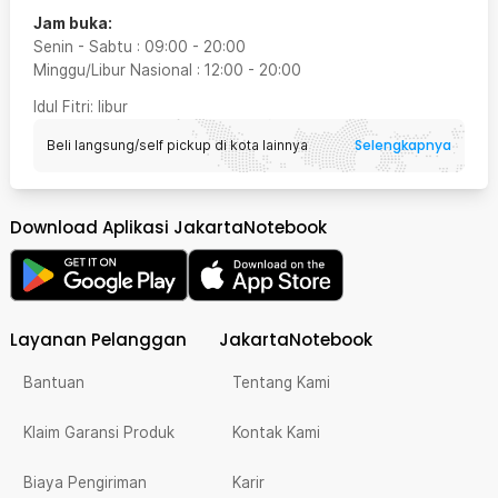
Jam buka:
Senin - Sabtu
:
09:00
-
20:00
Minggu/Libur Nasional
:
12:00
-
20:00
Idul Fitri
: libur
Selengkapnya
Beli langsung/self pickup di kota lainnya
Download Aplikasi JakartaNotebook
Layanan Pelanggan
JakartaNotebook
Bantuan
Tentang Kami
Klaim Garansi Produk
Kontak Kami
Biaya Pengiriman
Karir