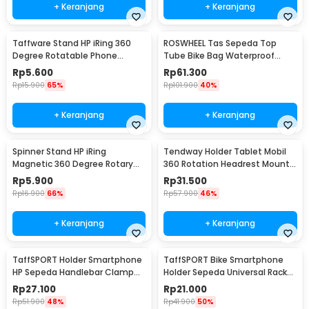
+ Keranjang
+ Keranjang
Taffware Stand HP iRing 360
ROSWHEEL Tas Sepeda Top
Degree Rotatable Phone
Tube Bike Bag Waterproof
Holder - R20
Holder HP 6 Inch - ROS12
Rp
5.600
Rp
61.300
Rp
15.900
65%
Rp
101.900
40%
+ Keranjang
+ Keranjang
Spinner Stand HP iRing
Tendway Holder Tablet Mobil
Magnetic 360 Degree Rotary
360 Rotation Headrest Mount
Phone Holder
8-11 Inch - SBT-1104
Rp
5.900
Rp
31.500
Rp
16.900
66%
Rp
57.900
46%
+ Keranjang
+ Keranjang
TaffSPORT Holder Smartphone
TaffSPORT Bike Smartphone
HP Sepeda Handlebar Clamp
Holder Sepeda Universal Rack
Bicycle Holder - YP07
Bicycle - BM03
Rp
27.100
Rp
21.000
Rp
51.900
48%
Rp
41.900
50%