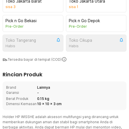
Toko Jakarta Barat
Toko Jakarta Utara
sisa
3
sisa
1
Pick n Go Bekasi
Pick n Go Depok
Pre-Order
Pre-Order
Toko Tangerang
Toko Cikupa
Habis
Habis
Tersedia bayar di tempat (COD)
Rincian Produk
Brand
Lainnya
Garansi
-
Berat Produk
0.15 kg
Dimensi Kemasan
10
x
10
x
3
cm
Holder HP WISSHE adalah aksesori multifungsi yang dirancang untuk
memberikan dukungan aman dan stabil bagi smartphone Anda di
berbagai aktivitas. Anda dapat bermain HP mulai dari menonton video,