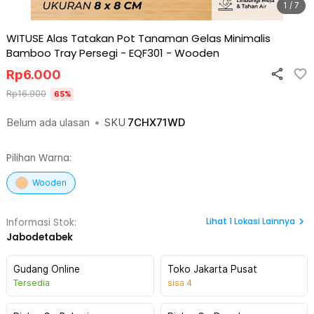
1 / 7
WITUSE Alas Tatakan Pot Tanaman Gelas Minimalis
Bamboo Tray Persegi - EQF301
-
Wooden
Rp
6.000
Rp
16.900
65
%
Belum ada ulasan
•
SKU
7CHX71WD
Pilihan Warna:
Wooden
Lihat
1
Lokasi Lainnya
Informasi Stok:
Jabodetabek
Gudang Online
Toko Jakarta Pusat
Tersedia
sisa
4