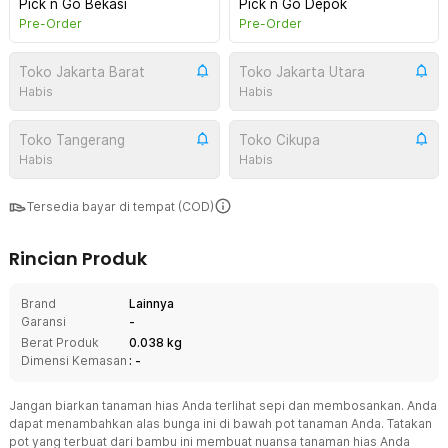
Pick n Go Bekasi
Pick n Go Depok
Pre-Order
Pre-Order
Toko Jakarta Barat
Toko Jakarta Utara
Habis
Habis
Toko Tangerang
Toko Cikupa
Habis
Habis
Tersedia bayar di tempat (COD)
Rincian Produk
Brand
Lainnya
Garansi
-
Berat Produk
0.038 kg
Dimensi Kemasan
: -
Jangan biarkan tanaman hias Anda terlihat sepi dan membosankan. Anda
dapat menambahkan alas bunga ini di bawah pot tanaman Anda. Tatakan
pot yang terbuat dari bambu ini membuat nuansa tanaman hias Anda