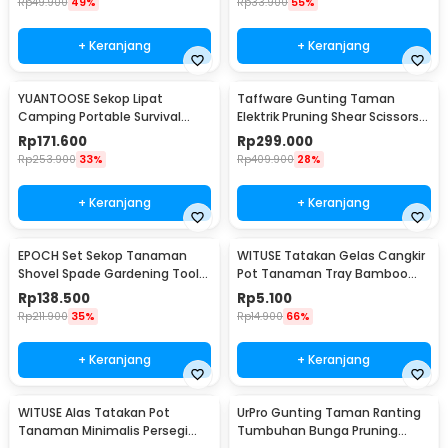
Rp
49.900
49%
Rp
33.900
55%
+ Keranjang
+ Keranjang
YUANTOOSE Sekop Lipat
Taffware Gunting Taman
Camping Portable Survival
Elektrik Pruning Shear Scissors
Tactical Shovel 75cm - D14-10
48Vf 1500mAh - VIO48
Rp
171.600
Rp
299.000
Rp
253.900
33%
Rp
409.900
28%
+ Keranjang
+ Keranjang
EPOCH Set Sekop Tanaman
WITUSE Tatakan Gelas Cangkir
Shovel Spade Gardening Tools
Pot Tanaman Tray Bamboo
10 PCS - LXY55
Coaster 85mm - EQF301
Rp
138.500
Rp
5.100
Rp
211.900
35%
Rp
14.900
66%
+ Keranjang
+ Keranjang
WITUSE Alas Tatakan Pot
UrPro Gunting Taman Ranting
Tanaman Minimalis Persegi
Tumbuhan Bunga Pruning