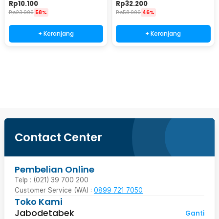
Panjang Bamboo Tray
Scissors 25mm - SK5
Rp
10.100
Rp
32.200
175x88x10mm - EQF301
Rp
23.900
58%
Rp
58.900
46%
+ Keranjang
+ Keranjang
Beli Sekarang
Contact Center
Pembelian Online
Telp : (021) 39 700 200
Customer Service (WA) :
0899 721 7050
Toko Kami
Jabodetabek
Ganti