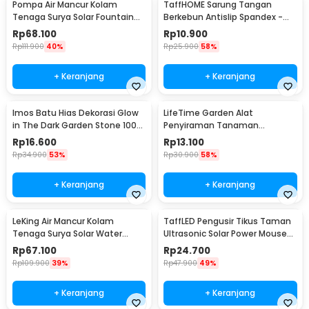
Pompa Air Mancur Kolam
TaffHOME Sarung Tangan
Tenaga Surya Solar Fountain
Berkebun Antislip Spandex -
7V 1.5W 200L/H - GY-D-001
CZ-0146
Rp
68.100
Rp
10.900
Rp
111.900
40%
Rp
25.900
58%
+ Keranjang
+ Keranjang
Imos Batu Hias Dekorasi Glow
LifeTime Garden Alat
in The Dark Garden Stone 100
Penyiraman Tanaman
PCS - HC0043
Otomatis Micro Drip 2 PCS -
Rp
16.600
Rp
13.100
95109
Rp
34.900
53%
Rp
30.900
58%
+ Keranjang
+ Keranjang
LeKing Air Mancur Kolam
TaffLED Pengusir Tikus Taman
Tenaga Surya Solar Water
Ultrasonic Solar Power Mouse
Fountain - AS10A
Repellent - HR-533
Rp
67.100
Rp
24.700
Rp
109.900
39%
Rp
47.900
49%
+ Keranjang
+ Keranjang