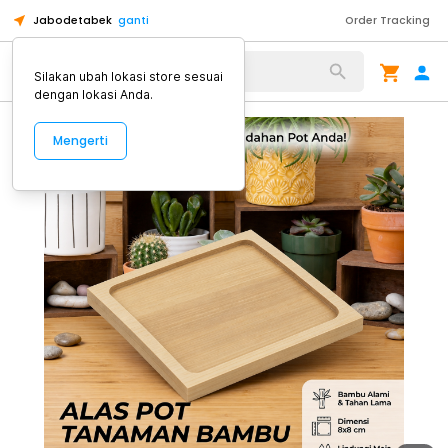
Jabodetabek
ganti
Order Tracking
Alat Kopi
Silakan ubah lokasi store sesuai
dengan lokasi Anda.
Mengerti