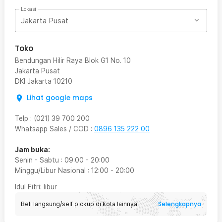
Lokasi
Jakarta Pusat
Toko
Bendungan Hilir Raya Blok G1 No. 10
Jakarta Pusat
DKI Jakarta
10210
Lihat google maps
Telp
:
(021) 39 700 200
Whatsapp Sales / COD
:
0896 135 222 00
Jam buka:
Senin - Sabtu
:
09:00
-
20:00
Minggu/Libur Nasional
:
12:00
-
20:00
Idul Fitri
: libur
Selengkapnya
Beli langsung/self pickup di kota lainnya