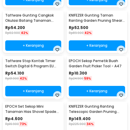
Taffware Gunting Cangkok
KNIFEZER Gunting Taman
Okulasi Batang Tanaman
Ranting Garden Pruning Shear
Grafting Pruning Tool - 210
Scissors - W238
Rp
54.200
Rp
52.500
Rp
92.900
42%
Rp
89.900
42%
+ Keranjang
+ Keranjang
Taffware Stop Kontak Timer
EPOCH Sekop Pemetik Buah
Switch Digital 6 Program EU
Garden Fruit Picker Tool - A47
Plug 16A 230V - W03
Rp
54.100
Rp
10.300
Rp
91.900
42%
Rp
24.900
59%
+ Keranjang
+ Keranjang
EPOCH Set Sekop Mini
KNIFEZER Gunting Ranting
Tanaman Hias Shovel Spade
Telescopic Garden Pruning
Gardening Tools 3 PCS -
Shear Scissors - 2026
Rp
4.600
Rp
149.400
LXY549
Rp
16.900
73%
Rp
225.900
34%