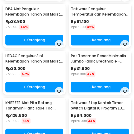
DPA Alat Pengukur
Taffware Pengukur
Kelembapan Tanah Soil Moist
Temperatur dan Kelembapan
PH Detector Analyzer - DPA301
Tanah Soil PH - TPH01803
Rp
33.900
Rp
51.100
Rp
61.900
46%
Rp
87.900
42%
+ Keranjang
+ Keranjang
HEDAO Pengukur 3in1
Pot Tanaman Besar Minimalis
Kelembapan Tanah Soil Moist
Jumbo Fabric Breathable -
pH Analyzer - TL00378
DFT24
Rp
30.000
Rp
31.800
Rp
55.900
47%
Rp
58.900
47%
+ Keranjang
+ Keranjang
KNIFEZER Alat Pita Batang
Taffware Stop Kontak Timer
Tanaman Plant Tape Tool
Switch Digital 10 Program EU
Tapener Machine - VK20
Plug 16A 230V - KWE-TM02-EU
Rp
126.800
Rp
84.000
Rp
196.900
36%
Rp
126.000
34%
+ Keranjang
+ Keranjang