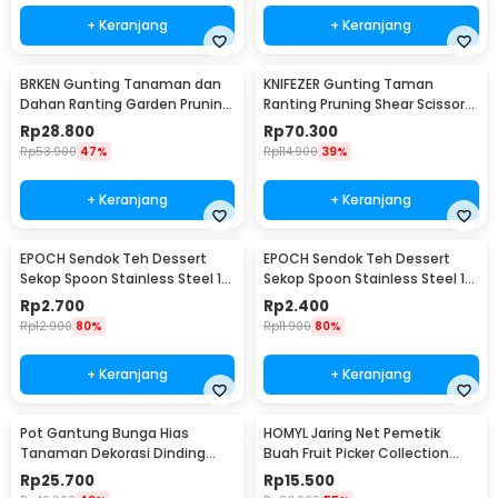
+ Keranjang
+ Keranjang
BRKEN Gunting Tanaman dan
KNIFEZER Gunting Taman
Dahan Ranting Garden Pruning
Ranting Pruning Shear Scissors
Shears Scissors - XH-Y
20mm - 1025
Rp
28.800
Rp
70.300
Rp
53.900
47%
Rp
114.900
39%
+ Keranjang
+ Keranjang
EPOCH Sendok Teh Dessert
EPOCH Sendok Teh Dessert
Sekop Spoon Stainless Steel 1
Sekop Spoon Stainless Steel 1
PCS Square - LXY550
PCS Round - LXY550
Rp
2.700
Rp
2.400
Rp
12.900
80%
Rp
11.900
80%
+ Keranjang
+ Keranjang
Pot Gantung Bunga Hias
HOMYL Jaring Net Pemetik
Tanaman Dekorasi Dinding
Buah Fruit Picker Collection
Vertical Garden 9 Slot - HY001-
Head 14cm - HM16
Rp
25.700
Rp
15.500
GR-5