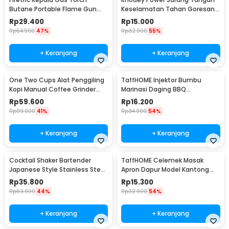
Butane Portable Flame Gun
Keselamatan Tahan Goresan
Adjustable - 807
Pisau - EN388
Rp
29.400
Rp
15.000
Rp
54.900
47%
Rp
32.900
55%
+ Keranjang
+ Keranjang
One Two Cups Alat Penggiling
TaffHOME Injektor Bumbu
Kopi Manual Coffee Grinder
Marinasi Daging BBQ
Portable - WFCG9800
Seasoning Injector - HC117
Rp
59.600
Rp
16.200
Rp
99.900
41%
Rp
34.900
54%
+ Keranjang
+ Keranjang
Cocktail Shaker Bartender
TaffHOME Celemek Masak
Japanese Style Stainless Steel
Apron Dapur Model Kantong
200ml
Pola Spatula - JJ41
Rp
35.800
Rp
15.300
Rp
63.900
44%
Rp
32.900
54%
+ Keranjang
+ Keranjang