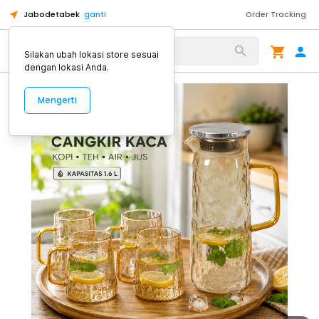
Jabodetabek
ganti
Order Tracking
Alat Kopi
Silakan ubah lokasi store sesuai
dengan lokasi Anda.
Mengerti