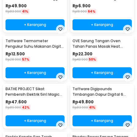
Cooker 350W - YS-203
Silicon - MR03
Rp
49.900
Rp
6.900
Rp
83.900
41%
Rp
18.900
64%
+ Keranjang
+ Keranjang
Taffware Termometer
OVE Sarung Tangan Oven
Pengukur Suhu Makanan Digital
Tahan Panas Masak Heat
Daging Kopi Susu - TP101
Resistant Gloves - 540F
Rp
12.500
Rp
22.300
Rp
28.900
57%
Rp
43.900
50%
+ Keranjang
+ Keranjang
BATHE PROJECT Sikat
Taffware Digipounds
Pembersih Elektrik 5in1 Magic
Timbangan Dapur Digital 6
Brush Rechargeable - WQ8110
Satuan 1kg 0.1g - i2000
Rp
47.600
Rp
49.800
Rp
80.900
42%
Rp
83.900
41%
+ Keranjang
+ Keranjang
Firetric Kepala Gas Torch
Rhodey Power Sarung Tangan