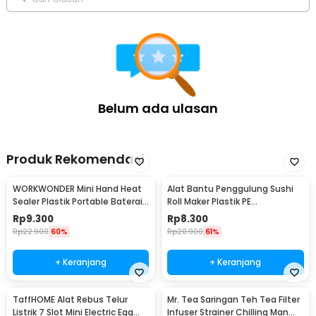
cangkir sekaligus.
Kelengkapan Produk
Rincian yang Anda dapatkan untuk pembelian produk ini:
1 x Teko
4 x Cangkir
Belum ada ulasan
Produk Rekomendasi
WORKWONDER Mini Hand Heat
Alat Bantu Penggulung Sushi
Sealer Plastik Portable Baterai
Roll Maker Plastik PE
AA - LX2000A
22x20.5x0.1cm - E1119
Rp
9.300
Rp
8.300
Rp
22.900
60%
Rp
20.900
61%
+ Keranjang
+ Keranjang
TaffHOME Alat Rebus Telur
Mr. Tea Saringan Teh Tea Filter
Listrik 7 Slot Mini Electric Egg
Infuser Strainer Chilling Man