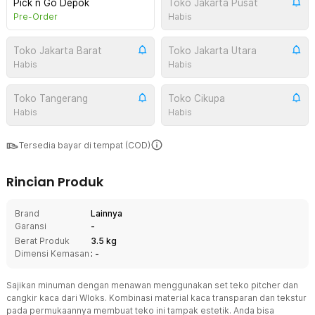
Pick n Go Depok
Toko Jakarta Pusat
Pre-Order
Habis
Toko Jakarta Barat
Toko Jakarta Utara
Habis
Habis
Toko Tangerang
Toko Cikupa
Habis
Habis
Tersedia bayar di tempat (COD)
Rincian Produk
Brand
Lainnya
Garansi
-
Berat Produk
3.5 kg
Dimensi Kemasan
: -
Sajikan minuman dengan menawan menggunakan set teko pitcher dan
cangkir kaca dari Wloks. Kombinasi material kaca transparan dan tekstur
pada permukaannya membuat teko ini tampak estetik. Anda bisa