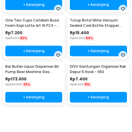
+ Keranjang
+ Keranjang
One Two Cups Cetakan Busa
Tutup Botol Wine Vacuum
Foam Kopi Latte Art 16 PCS -
Sealed Cork Bottle Stopper
JJYE01
Stainless Steel - G94529
Rp
7.200
Rp
15.400
Rp
18.900
62%
Rp
32.900
54%
+ Keranjang
+ Keranjang
Bar Butler Liquor Dispenser Bir
DIVV Gantungan Organizer Rak
Pump Beer Machine Gas
Dapur 5 Hook - I163
Station 900ml - P-36
Rp
173.000
Rp
7.400
Rp
255.900
33%
Rp
18.900
61%
+ Keranjang
+ Keranjang
Beli Sekarang