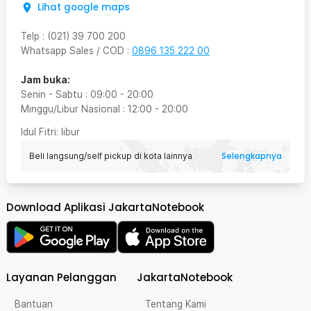
Lihat google maps
Telp
:
(021) 39 700 200
Whatsapp Sales / COD
:
0896 135 222 00
Jam buka:
Senin - Sabtu
:
09:00
-
20:00
Minggu/Libur Nasional
:
12:00
-
20:00
Idul Fitri
: libur
Selengkapnya
Beli langsung/self pickup di kota lainnya
Download Aplikasi JakartaNotebook
Layanan Pelanggan
JakartaNotebook
Bantuan
Tentang Kami