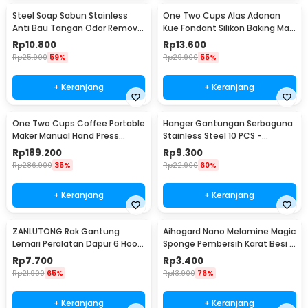
Steel Soap Sabun Stainless
One Two Cups Alas Adonan
Anti Bau Tangan Odor Remove
Kue Fondant Silikon Baking Mat
- HW071
Anti Slip - JJ3873
Rp
10.800
Rp
13.600
Rp
25.900
59%
Rp
29.900
55%
+ Keranjang
+ Keranjang
One Two Cups Coffee Portable
Hanger Gantungan Serbaguna
Maker Manual Hand Press
Stainless Steel 10 PCS -
Espresso 300ml - T35066
M127105
Rp
189.200
Rp
9.300
Rp
286.900
35%
Rp
22.900
60%
+ Keranjang
+ Keranjang
ZANLUTONG Rak Gantung
Aihogard Nano Melamine Magic
Lemari Peralatan Dapur 6 Hook
Sponge Pembersih Karat Besi -
Besi - 2137
CW62
Rp
7.700
Rp
3.400
Rp
21.900
65%
Rp
13.900
76%
+ Keranjang
+ Keranjang