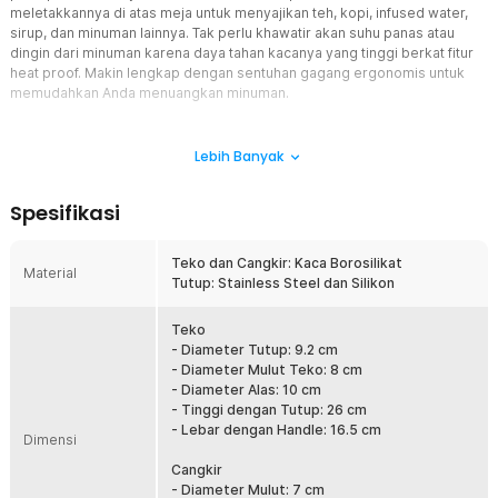
meletakkannya di atas meja untuk menyajikan teh, kopi, infused water,
sirup, dan minuman lainnya. Tak perlu khawatir akan suhu panas atau
dingin dari minuman karena daya tahan kacanya yang tinggi berkat fitur
heat proof. Makin lengkap dengan sentuhan gagang ergonomis untuk
memudahkan Anda menuangkan minuman.
Fitur
Lebih Banyak
Desain Elegan dan Modern
Inilah peralatan yang tepat untuk membangun suasana saat
Spesifikasi
menikmati minuman. Bagaimana tidak, set teko pitcher dan cangkir
tahan panas ini dibekali material kaca yang membuatnya tampak
modern. Belum lagi bentuk sederhana dan tekstur berpola yang
Teko dan Cangkir: Kaca Borosilikat
Material
membuatnya tampak elegan sekaligus estetik.
Tutup: Stainless Steel dan Silikon
Material Tahan Suhu Tinggi
Kaca borosilikat digunakan sebagai material utama agar teko
Teko
pitcher kaca mampu menahan suhu panas dan dingin. Anda pun
- Diameter Tutup: 9.2 cm
tidak perlu khawatir saat ingin menyajikan teh panas, kopi, sirup
- Diameter Mulut Teko: 8 cm
dingin, dan berbagai jenis minuman lainnya. Teko ini juga dapat
- Diameter Alas: 10 cm
dipanaskan langsung menggunakan kompor api ataupun listrik.
- Tinggi dengan Tutup: 26 cm
Perlu diperhatikan agar mengisi air terlebih dahulu sebelum
- Lebar dengan Handle: 16.5 cm
Dimensi
memanaskan teko, jika teko dalam keadaan kosong saat
pemanasan maka dapat menyebabkan kaca retak.
Cangkir
- Diameter Mulut: 7 cm