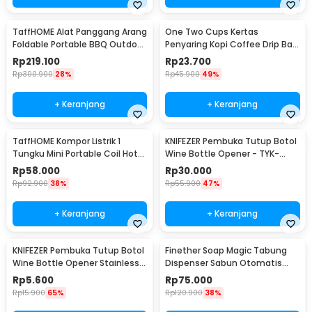
TaffHOME Alat Panggang Arang
One Two Cups Kertas
Foldable Portable BBQ Outdoor
Penyaring Kopi Coffee Drip Bag
Grill Stove - HWSK77
Paper Filter 50PCS - T111
Rp
219.100
Rp
23.700
Rp
300.900
28%
Rp
45.900
49%
+ Keranjang
+ Keranjang
TaffHOME Kompor Listrik 1
KNIFEZER Pembuka Tutup Botol
Tungku Mini Portable Coil Hot
Wine Bottle Opener - TYK-
Plate 500W - C1-1000-03
074B
Rp
58.000
Rp
30.000
Rp
92.900
38%
Rp
55.900
47%
+ Keranjang
+ Keranjang
KNIFEZER Pembuka Tutup Botol
Finether Soap Magic Tabung
Wine Bottle Opener Stainless
Dispenser Sabun Otomatis
Steel - WS01
400ml - AD-03
Rp
5.600
Rp
75.000
Rp
15.900
65%
Rp
120.900
38%