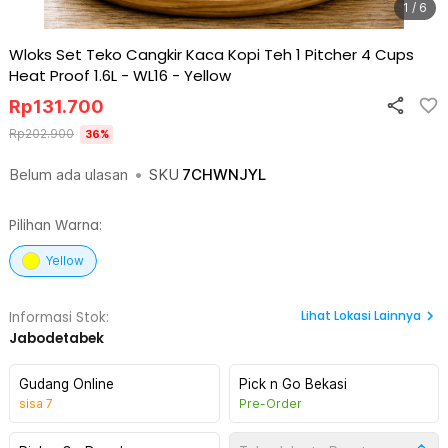
1 / 6
Wloks Set Teko Cangkir Kaca Kopi Teh 1 Pitcher 4 Cups
Heat Proof 1.6L - WL16
-
Yellow
Rp
131.700
Rp
202.900
36
%
Belum ada ulasan
•
SKU
7CHWNJYL
Pilihan Warna:
Yellow
Lihat
Lokasi Lainnya
Informasi Stok:
Jabodetabek
Gudang Online
Pick n Go Bekasi
sisa
7
Pre-Order