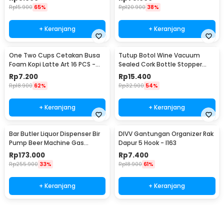
Rp
15.900
65%
Rp
120.900
38%
+ Keranjang
+ Keranjang
One Two Cups Cetakan Busa
Tutup Botol Wine Vacuum
Foam Kopi Latte Art 16 PCS -
Sealed Cork Bottle Stopper
JJYE01
Stainless Steel - G94529
Rp
7.200
Rp
15.400
Rp
18.900
62%
Rp
32.900
54%
+ Keranjang
+ Keranjang
Bar Butler Liquor Dispenser Bir
DIVV Gantungan Organizer Rak
Pump Beer Machine Gas
Dapur 5 Hook - I163
Station 900ml - P-36
Rp
173.000
Rp
7.400
Rp
255.900
33%
Rp
18.900
61%
+ Keranjang
+ Keranjang