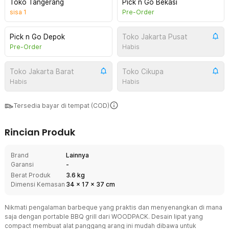
Toko Tangerang
Pick n Go Bekasi
sisa
1
Pre-Order
Pick n Go Depok
Toko Jakarta Pusat
Pre-Order
Habis
Toko Jakarta Barat
Toko Cikupa
Habis
Habis
Tersedia bayar di tempat (COD)
Rincian Produk
Brand
Lainnya
Garansi
-
Berat Produk
3.6 kg
Dimensi Kemasan
34
x
17
x
37
cm
Nikmati pengalaman barbeque yang praktis dan menyenangkan di mana
saja dengan portable BBQ grill dari WOODPACK. Desain lipat yang
compact membuat alat panggang arang ini mudah dibawa untuk