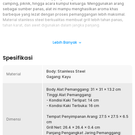
camping, piknik, hingga acara kumpul keluarga. Menggunakan arang
sebagai sumber panas, alat ini mampu menghasilkan aroma khas
barbeque yang lezat dengan proses pemanggangan lebih maksimal.
Material stainless steel berkualitas membuat grill lebih tahan panas,
tahan karat, dan awet digunakan dalam jangka panjang.
Fitur
Lebih Banyak
Desain Portable Lipat yang Praktis
Alat panggang arang BBQ ini dirancang dengan kaki lipat sehingga
Spesifikasi
mudah dibawa dan disimpan setelah digunakan. Bentuk compact
membuatnya tidak memakan banyak ruang saat dibawa traveling
atau camping. Sangat cocok untuk aktivitas outdoor seperti
Body: Stainless Steel
Material
barbeque, piknik, hingga gathering bersama teman dan keluarga.
Gagang: Kayu
Material Stainless Steel Tahan Panas
Bagian body menggunakan stainless steel berkualitas yang kokoh
Body Alat Pemanggang: 31 x 31 x 13.2 cm
dan tahan terhadap suhu tinggi saat proses memanggang. Material
Tinggi Alat Pemanggang:
ini membantu menghantarkan panas dengan baik sehingga
- Kondisi Kaki Terlipat: 14 cm
makanan matang lebih cepat dan merata. Selain kuat, stainless
- Kondisi Kaki Terbuka: 16 cm
steel juga lebih tahan karat sehingga aman digunakan untuk jangka
panjang.
Tempat Penyimpanan Arang: 27.5 x 27.5 x 6.5
Dimensi
cm
Area Panggang Luas dan Efisien
Grill Net: 26.4 x 26.4 x 0.4 cm
Ukuran grill yang luas memungkinkan Anda memanggang berbagai
Panjang Pengangkat Jaring Pemanggang: