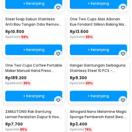
+ Keranjang
+ Keranjang
Steel Soap Sabun Stainless
One Two Cups Alas Adonan
Anti Bau Tangan Odor Remove
Kue Fondant Silikon Baking Mat
- HW071
Anti Slip - JJ3873
Rp
10.800
Rp
13.600
Rp
25.900
59%
Rp
29.900
55%
+ Keranjang
+ Keranjang
One Two Cups Coffee Portable
Hanger Gantungan Serbaguna
Maker Manual Hand Press
Stainless Steel 10 PCS -
Espresso 300ml - T35066
M127105
Rp
189.200
Rp
9.300
Rp
286.900
35%
Rp
22.900
60%
+ Keranjang
+ Keranjang
ZANLUTONG Rak Gantung
Aihogard Nano Melamine Magic
Lemari Peralatan Dapur 6 Hook
Sponge Pembersih Karat Besi -
Besi - 2137
CW62
Rp
7.700
Rp
3.400
Rp
21.900
65%
Rp
13.900
76%