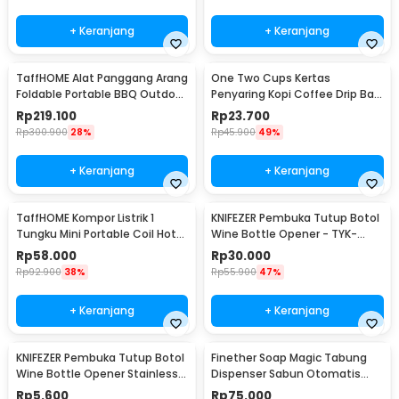
+ Keranjang
+ Keranjang
TaffHOME Alat Panggang Arang
One Two Cups Kertas
Foldable Portable BBQ Outdoor
Penyaring Kopi Coffee Drip Bag
Grill Stove - HWSK77
Paper Filter 50PCS - T111
Rp
219.100
Rp
23.700
Rp
300.900
28%
Rp
45.900
49%
+ Keranjang
+ Keranjang
TaffHOME Kompor Listrik 1
KNIFEZER Pembuka Tutup Botol
Tungku Mini Portable Coil Hot
Wine Bottle Opener - TYK-
Plate 500W - C1-1000-03
074B
Rp
58.000
Rp
30.000
Rp
92.900
38%
Rp
55.900
47%
+ Keranjang
+ Keranjang
KNIFEZER Pembuka Tutup Botol
Finether Soap Magic Tabung
Wine Bottle Opener Stainless
Dispenser Sabun Otomatis
Steel - WS01
400ml - AD-03
Rp
5.600
Rp
75.000