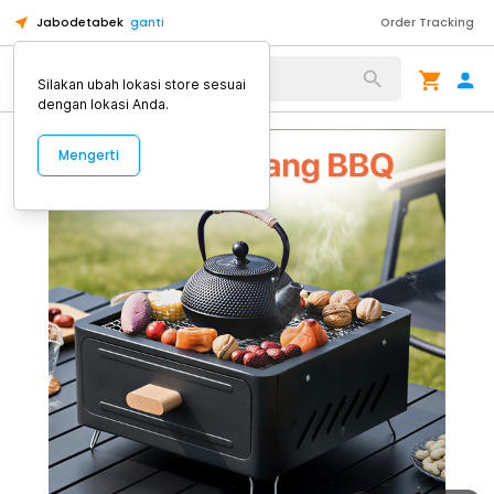
Jabodetabek
ganti
Order Tracking
Alat Kopi
Silakan ubah lokasi store sesuai
dengan lokasi Anda.
Mengerti