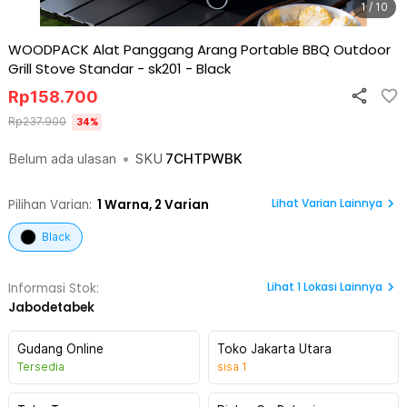
1 / 10
WOODPACK Alat Panggang Arang Portable BBQ Outdoor
Grill Stove Standar - sk201
-
Black
Rp
158.700
Rp
237.900
34
%
Belum ada ulasan
•
SKU
7CHTPWBK
Lihat Varian Lainnya
Pilihan Varian:
1
Warna,
2 Varian
Black
Lihat
1
Lokasi Lainnya
Informasi Stok:
Jabodetabek
Gudang Online
Toko Jakarta Utara
Tersedia
sisa
1