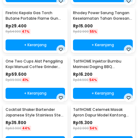
Firetric Kepala Gas Torch
Rhodey Power Sarung Tangan
Butane Portable Flame Gun
Keselamatan Tahan Goresan
Adjustable - 807
Pisau - EN388
Rp
29.400
Rp
15.000
Rp
54.900
47%
Rp
32.900
55%
+ Keranjang
+ Keranjang
One Two Cups Alat Penggiling
TaffHOME Injektor Bumbu
Kopi Manual Coffee Grinder
Marinasi Daging BBQ
Portable - WFCG9800
Seasoning Injector - HC117
Rp
59.600
Rp
16.200
Rp
99.900
41%
Rp
34.900
54%
+ Keranjang
+ Keranjang
Cocktail Shaker Bartender
TaffHOME Celemek Masak
Japanese Style Stainless Steel
Apron Dapur Model Kantong
200ml
Pola Spatula - JJ41
Rp
35.800
Rp
15.300
Rp
63.900
44%
Rp
32.900
54%