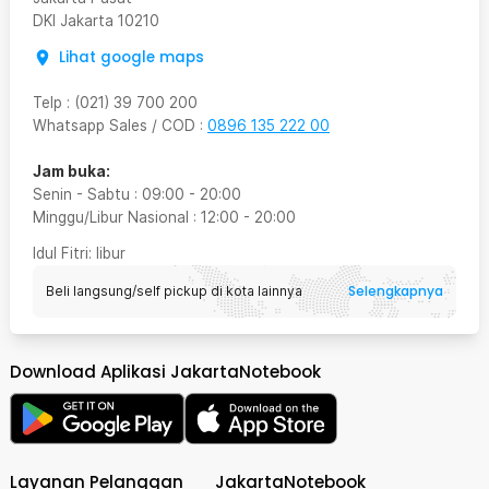
DKI Jakarta
10210
Lihat google maps
Telp
:
(021) 39 700 200
Whatsapp Sales / COD
:
0896 135 222 00
Jam buka:
Senin - Sabtu
:
09:00
-
20:00
Minggu/Libur Nasional
:
12:00
-
20:00
Idul Fitri
: libur
Selengkapnya
Beli langsung/self pickup di kota lainnya
Download Aplikasi JakartaNotebook
Layanan Pelanggan
JakartaNotebook