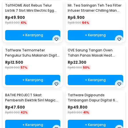
TaffHOME Alat Rebus Telur
Mr. Tea Saringan Teh Tea Filter
Listrik 7 Slot Mini Electric Egg
Infuser Strainer Chilling Man
Cooker 350W - YS-203
Silicon - MR03
Rp
49.900
Rp
6.900
Rp
83.900
41%
Rp
18.900
64%
+ Keranjang
+ Keranjang
Taffware Termometer
OVE Sarung Tangan Oven
Pengukur Suhu Makanan Digital
Tahan Panas Masak Heat
Daging Kopi Susu - TP101
Resistant Gloves - 540F
Rp
12.500
Rp
22.300
Rp
28.900
57%
Rp
43.900
50%
+ Keranjang
+ Keranjang
BATHE PROJECT Sikat
Taffware Digipounds
Pembersih Elektrik 5in1 Magic
Timbangan Dapur Digital 6
Brush Rechargeable - WQ8110
Satuan 1kg 0.1g - i2000
Rp
47.600
Rp
49.800
Rp
80.900
42%
Rp
83.900
41%
+ Keranjang
+ Keranjang