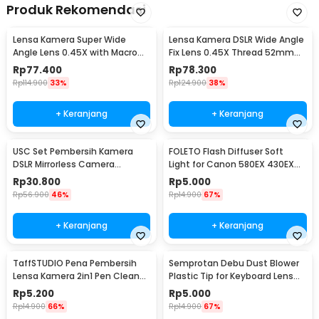
Produk Rekomendasi
Lensa Kamera Super Wide
Lensa Kamera DSLR Wide Angle
Angle Lens 0.45X with Macro
Fix Lens 0.45X Thread 52mm
58mm for Canon - S-DAL-0001
with Macro
Rp
77.400
Rp
78.300
Rp
114.900
33%
Rp
124.900
38%
+ Keranjang
+ Keranjang
USC Set Pembersih Kamera
FOLETO Flash Diffuser Soft
DSLR Mirrorless Camera
Light for Canon 580EX 430EX
Cleaning Kit - W346
Nikon SB-800
Rp
30.800
Rp
5.000
Rp
56.900
46%
Rp
14.900
67%
+ Keranjang
+ Keranjang
TaffSTUDIO Pena Pembersih
Semprotan Debu Dust Blower
Lensa Kamera 2in1 Pen Cleaner
Plastic Tip for Keyboard Lens
for Camera - LP-1
Camera Watch - 1154
Rp
5.200
Rp
5.000
Rp
14.900
66%
Rp
14.900
67%