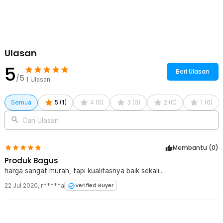
kamera dan pastikan dengan kokoh agar kamera Anda tetap aman.
Bahan Berkualitas
Terbuat dari bahan plastik berkualitas yang kokoh dan tidak mudah
patah sehingga awet untuk penggunaan jangka panjang. Bahan ini
ringan sehingga mudah dibawa saat Anda beraktivitas.
Ulasan
5
Kelengkapan Produk
Beri Ulasan
/5
1
Ulasan
Rincian yang Anda dapatkan untuk pembelian produk ini:
1 x Universal Hot Shoe Flash Kamera Mount Holder 1/4 Thread -
Semua
AS-21
5
(
1
)
4
(
0
)
3
(
0
)
2
(
0
)
1
(
0
)
Cari Ulasan
Membantu (
0
)
Produk Bagus
harga sangat murah, tapi kualitasnya baik sekali...
22 Jul 2020
,
r*****a
Verified Buyer