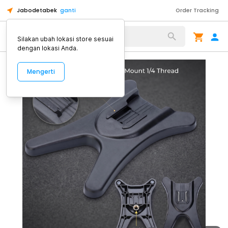
Jabodetabek
ganti
Order Tracking
Alat Kopi
Silakan ubah lokasi store sesuai
dengan lokasi Anda.
Mengerti