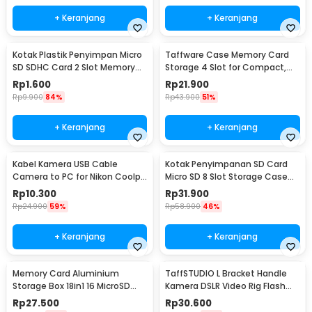
+ Keranjang
+ Keranjang
Kotak Plastik Penyimpan Micro
Taffware Case Memory Card
SD SDHC Card 2 Slot Memory
Storage 4 Slot for Compact,
Card Storage - SD10
SD, and Micro SD - WC0572
Rp
1.600
Rp
21.900
Rp
9.900
84%
Rp
43.900
51%
+ Keranjang
+ Keranjang
Kabel Kamera USB Cable
Kotak Penyimpanan SD Card
Camera to PC for Nikon Coolpix
Micro SD 8 Slot Storage Case
1.5 M - UC-E6
Anti Benturan - 421
Rp
10.300
Rp
31.900
Rp
24.900
59%
Rp
58.900
46%
+ Keranjang
+ Keranjang
Memory Card Aluminium
TaffSTUDIO L Bracket Handle
Storage Box 18in1 16 MicroSD
Kamera DSLR Video Rig Flash
and 2 SD Card - JJC
Light Mount - XDV-1
Rp
27.500
Rp
30.600