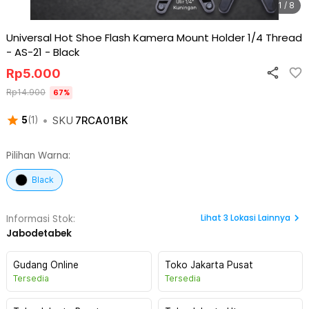
1 / 8
Universal Hot Shoe Flash Kamera Mount Holder 1/4 Thread
- AS-21
-
Black
Rp
5.000
Rp
14.900
67
%
•
SKU
7RCA01BK
5
(
1
)
Pilihan Warna:
Black
Lihat
3
Lokasi Lainnya
Informasi Stok:
Jabodetabek
Gudang Online
Toko Jakarta Pusat
Tersedia
Tersedia