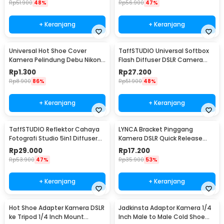
Rp
51.900
48%
Rp
56.900
47%
+ Keranjang
+ Keranjang
Universal Hot Shoe Cover
TaffSTUDIO Universal Softbox
Kamera Pelindung Debu Nikon
Flash Diffuser DSLR Camera
Canon BS-1 - JT152
Lighting - YC1517
Rp
1.300
Rp
27.200
Rp
8.900
86%
Rp
51.900
48%
+ Keranjang
+ Keranjang
TaffSTUDIO Reflektor Cahaya
LYNCA Bracket Pinggang
Fotografi Studio 5in1 Diffuser
Kamera DSLR Quick Release
58cm - CL-RT50
Belt Button 1/4 Inch - UK-A8S
Rp
29.000
Rp
17.200
Rp
53.900
47%
Rp
35.900
53%
+ Keranjang
+ Keranjang
Hot Shoe Adapter Kamera DSLR
Jadkinsta Adaptor Kamera 1/4
ke Tripod 1/4 Inch Mount
Inch Male to Male Cold Shoe