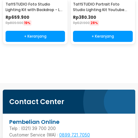
TaffSTUDIO Foto Studio
TaffSTUDIO Portrait Foto
Lighting Kit with Backdrop - LD-
Studio Lighting Kit Youtube
TZ11A
Vlog - LD-TZ07A
Rp
659.900
Rp
380.300
Rp
809.900
19%
Rp
521.900
28%
+ Keranjang
+ Keranjang
Beli Sekarang
Contact Center
Pembelian Online
Telp : (021) 39 700 200
Customer Service (WA) :
0899 721 7050