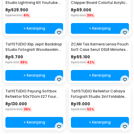
Studio Lightning Kit Youtube
Clapper Board Colorful Acrylic -
Vlog - D-HZ7
TS-3EL
Rp
529.900
Rp
69.000
Rp
894.900
41%
Rp
112.900
39%
+ Keranjang
+ Keranjang
TaffSTUDIO Klip Jepit Backdrop
ZCAM Tas Kamera Lensa Pouch
Studio Fotografi Woodworking
Soft Case Serut DSLR Mirrorless
6 Inch - PB-A06
4 PCS - ZC121
Rp
5.700
Rp
55.100
Rp
15.900
65%
Rp
93.900
42%
+ Keranjang
+ Keranjang
TaffSTUDIO Payung Softbox
TaffSTUDIO Reflektor Cahaya
Reflektor 50x70cm E27 Four
Fotografi Studio 2in1 Foldable
Lamp Socket - KS65
60cm - YE-R110
Rp
130.000
Rp
19.000
Rp
200.900
36%
Rp
38.900
52%
+ Keranjang
+ Keranjang