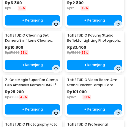
Universal
Tripod Mount - RV81
Rp
5.800
Rp
2.800
Rp
9.000
36%
Rp
12.900
79%
+ Keranjang
+ Keranjang
TaffSTUDIO Cleaning Set
TaffSTUDIO Payung Studio
Kamera 3 in 1 Lens Cleaner
Reflektor Lighting Photography
Blower - LP-1
Flash 80cm - UB-004
Rp
10.800
Rp
33.400
Rp
25.900
59%
Rp
51.000
35%
+ Keranjang
+ Keranjang
Z-One Magic Super Bar Clamp
TaffSTUDIO Video Boom Arm
Clip Aksesoris Kamera DSLR 1/4
Stand Bracket Lampu Foto
3/8 Inch - JT10002
Studio - SB36WE
Rp
25.200
Rp
101.000
Rp
48.900
49%
Rp
162.900
38%
+ Keranjang
+ Keranjang
TaffSTUDIO Photography Foto
TaffSTUDIO Profesional