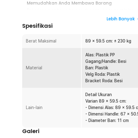
Memudahkan Anda Membawa Barang
Pekerjaan membawa barang dari satu ke tempat lainnya
bagi Anda yang memiliki gudang barang ataupun usaha
Lebih Banyak
Spesifikasi
Bagian Gagang Dapat Dilipat
Bagian handle atau gagang dari troli ini bisa dilipat se
digunakan. Anda dapat menyimpannya di kolong lemari
Berat Maksimal
89 x 59.5 cm: ± 230 kg
Terbuat Dari Material Berkualitas
Alas: Plastik PP
Terbuat dari perpaduan plastik serta besi berkualita
Gagang/Handle: Besi
ratusan kilogram. Bagian roda pun begitu fleksibel men
Material
Ban: Plastik
Anda membawa barang yang begitu berat.
Velg Roda: Plastik
Bracket Roda: Besi
Kelengkapan Produk
Rincian yang Anda dapatkan untuk pembelian produk ini
Detail Ukuran
1 x WPRO Troli Barang Lipat Trolley Folding Cart - P
Varian 89 x 59.5 cm:
Lain-lain
4 x Roda
- Dimensi Alas: 89 x 59.5 
1 x Kunci Pas
- Dimensi Handle: 67 x 50
1 Set Mur dan Baut
- Diameter Ban: 11 cm
Galeri