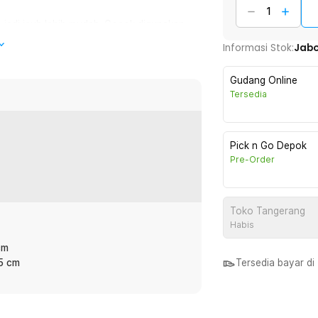
 jadi jauh lebih mudah. Cocok digunakan
 warung sembako.
Informasi Stok:
Jab
hingga bisa disimpan apabila sedang tidak
Gudang Online
 maupun sudut ruangan.
Tersedia
s yang mampu menahan beban hingga
gikuti arah jalan sehingga memudahkan
Pick n Go Depok
Pre-Order
Toko Tangerang
:
Habis
C-30
cm
.5 cm
Tersedia bayar d