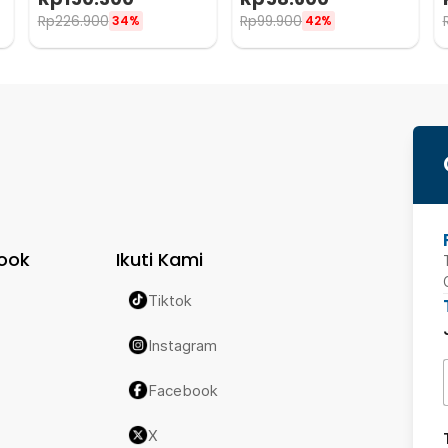
40kg - SK-10
Rp
226.900
Rp
99.900
34%
42%
ook
Ikuti Kami
Tiktok
Instagram
Facebook
X