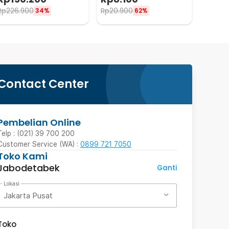
Rp
226.900
Rp
20.900
34%
62%
Contact Center
Pembelian Online
Telp : (021) 39 700 200
Customer Service (WA) :
0899 721 7050
Toko Kami
Jabodetabek
Ganti
Lokasi
Jakarta Pusat
Toko