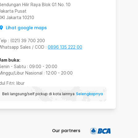
Bendungan Hilir Raya Blok G1 No. 10
Jakarta Pusat
DKI Jakarta
10210
Lihat google maps
Telp
:
(021) 39 700 200
Whatsapp Sales / COD
:
0896 135 222 00
Jam buka:
Senin - Sabtu
:
09:00
-
20:00
Minggu/Libur Nasional
:
12:00
-
20:00
Idul Fitri
: libur
Selengkapnya
Beli langsung/self pickup di kota lainnya
Our partners