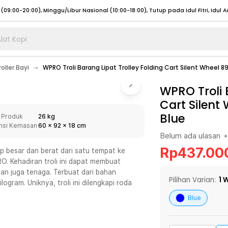
lat Kopi
umat (07:00 - 20:00), Sabtu - Minggu (08:00 - 20:00), Tutup pada Idul Fitri
Sele
oller Bayi
WPRO Troli Barang Lipat Trolley Folding Cart Silent Wheel 
:00 - 20:00), Sabtu - Minggu/ Libur Nasional (08:00 - 17:00)
Selengkapnya
:00 - 20:00), Sabtu - Minggu/ Libur Nasional (08:00 - 17:00)
WPRO Troli 
Selengkapnya
Cart Silent
 (09:00-20:00), Minggu/Libur Nasional (12:00-20:00), Tutup pada Idul Fitri
Sele
Blue
 Produk
26 kg
 (09:00-20:00), Minggu/Libur Nasional (12:00-20:00), Tutup pada Idul Fitri
Sele
nsi Kemasan
60
x
92
x
18
cm
Belum ada ulasan
•
Rp
437.00
besar dan berat dari satu tempat ke
O. Kehadiran troli ini dapat membuat
dan juga tenaga. Terbuat dari bahan
umat (07:00 - 20:00), Sabtu - Minggu (08:00 - 20:00), Tutup pada Idul Fitri
Sele
Pilihan Varian:
1
W
gram. Uniknya, troli ini dilengkapi roda
:00 - 20:00), Sabtu - Minggu/ Libur Nasional (08:00 - 17:00)
Selengkapnya
Blue
:00 - 20:00), Sabtu - Minggu/ Libur Nasional (08:00 - 17:00)
Selengkapnya