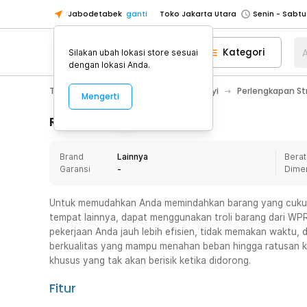
Jabodetabek
ganti
Toko Jakarta Utara
Toko Tangerang
Kategori
A
Silakan ubah lokasi store sesuai
Toko Cikupa
dengan lokasi Anda.
Pick n Go Jakarta Barat
Senin - J
Toys, Kids & Baby
Perlengkapan Bayi
Perlengkapan Str
Mengerti
Pick n Go Bekasi
Senin - Jumat (08
Pick n Go Depok
Senin - Jumat (08
Rincian Produk
Toko Jakarta Pusat
Senin - Sabtu
Brand
Lainnya
Berat
Toko Jakarta Barat
Senin - Sabtu
Garansi
-
Dime
Toko Jakarta Utara
Toko Tangerang
Untuk memudahkan Anda memindahkan barang yang cukup 
tempat lainnya, dapat menggunakan troli barang dari WPR
Toko Cikupa
pekerjaan Anda jauh lebih efisien, tidak memakan waktu, 
Pick n Go Jakarta Barat
Senin - J
berkualitas yang mampu menahan beban hingga ratusan kilo
khusus yang tak akan berisik ketika didorong.
Pick n Go Bekasi
Senin - Jumat (08
Pick n Go Depok
Senin - Jumat (08
Fitur