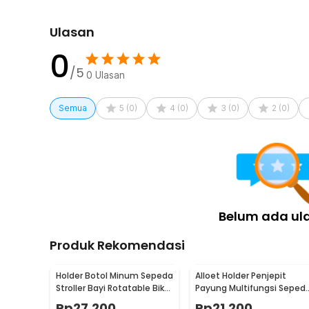
Ulasan
0
/5
0
Ulasan
Semua
5
(
0
)
4
(
0
)
3
(
0
)
2
(
0
)
Belum ada ul
Produk Rekomendasi
Holder Botol Minum Sepeda
Alloet Holder Penjepit
Stroller Bayi Rotatable Bike
Payung Multifungsi Seped
Bottle Cage - R2229
Stroller Kereta Bayi - HTC1
Rp
27.200
Rp
21.200