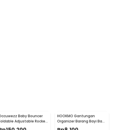
Occuwezz Baby Bouncer
HOOKMO Gantungan
Foldable Adjustable Rocker
Organizer Barang Bayi Baby
Ayunan Bayi - OW40
Stroller Leather Hook - HO2
Rp
150.200
Rp
8.100