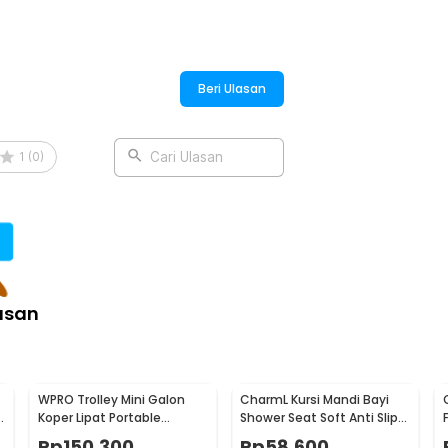
Beri Ulasan
1
(
0
)
Cari Ulasan
asan
WPRO Trolley Mini Galon
CharmL Kursi Mandi Bayi
a
Koper Lipat Portable
Shower Seat Soft Anti Slip
9
Luggage Cart 23x32cm
Drainage Hole - CH12
Rp
150.300
Rp
58.600