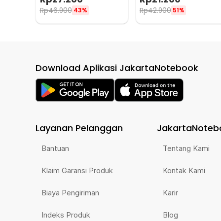
Rp
46.900
Rp
42.900
43%
51%
Download Aplikasi JakartaNotebook
Layanan Pelanggan
JakartaNoteb
Bantuan
Tentang Kami
Klaim Garansi Produk
Kontak Kami
Biaya Pengiriman
Karir
Indeks Produk
Blog