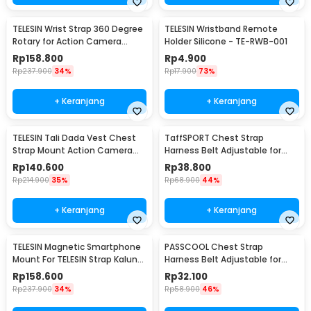
TELESIN Wrist Strap 360 Degree
TELESIN Wristband Remote
Rotary for Action Camera
Holder Silicone - TE-RWB-001
GoPro SJCAM - GP-WFS-221
Rp
158.800
Rp
4.900
Rp
237.900
34%
Rp
17.900
73%
+ Keranjang
+ Keranjang
TELESIN Tali Dada Vest Chest
TaffSPORT Chest Strap
Strap Mount Action Camera
Harness Belt Adjustable for
Quick Release - S2-CGP-01
GoPro and Smartphone - G-11
Rp
140.600
Rp
38.800
Rp
214.900
35%
Rp
68.900
44%
+ Keranjang
+ Keranjang
TELESIN Magnetic Smartphone
PASSCOOL Chest Strap
Mount For TELESIN Strap Kalung
Harness Belt Adjustable for
- P7-MB-01
GoPro and Smartphone - PL03
Rp
158.600
Rp
32.100
Rp
237.900
34%
Rp
58.900
46%