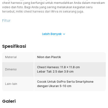
chest harness yang berfungsi untuk memudahkan Anda dalam merekam
video dan foto. Bagi Anda yang sering melakukan kegiatan seru
tersebut, miliki chest harness dari Wrva ini sekarang juga.
Fitur
Merekam Semua Keseruan Olahraga Ekstrem
Lebih Banyak
Pasti Anda pernah menyaksikan keseruan sampai kegilaan para
pengendara sepeda BMX atau yang lainnya menggunakan kamera
aksi seperti GoPro di YouTube. Alat ini merupakan salah satu
Spesifikasi
perangkat yang dapat mewujudkan hal tersebut. Hasil rekaman
video atau tangkapan foto bisa diabadikan untuk dibagikan di media
sosial atau dokumentasi pribadi. Dengan bantuan chest harness ini,
Material
Nilon dan Plastik
Anda akan mendapatkan hasil video atau foto terbaik.
Tali Dapat Diatur
Chest Harness: 11.8 x 11.8 cm
Dimensi
Produk ini memiliki sifat yang elastis sehingga cocok digunakan
Lebar Tali: 2.5 dan 3.9 cm
untuk berbagai ukuran badan. Mulai dari yang memiliki badan besar
maupun kecil dapat menggunakannya dengan sangat mudah dan
Cocok Untuk GoPro Serta Smartphone
Lain-lain
nyaman.
dengan Ukuran 5-10 cm
Bahan Berkualitas
Terbuat dari bahan material nilon dan plastik berkualitas. Material
Galeri
tersebut memiliki daya tahan yang baik sehingga sangat cocok
untuk penggunaan jangka panjang.