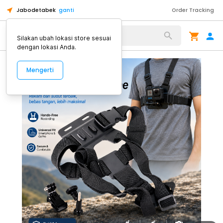
Jabodetabek
ganti
Order Tracking
Alat Kopi
Silakan ubah lokasi store sesuai
dengan lokasi Anda.
Mengerti