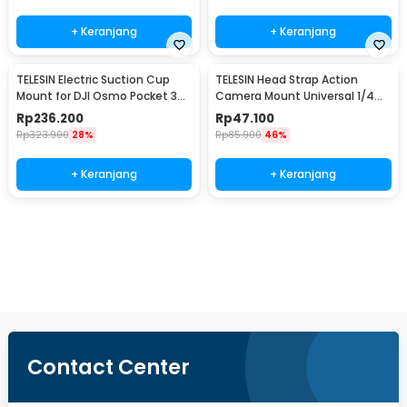
+ Keranjang
+ Keranjang
TELESIN Electric Suction Cup
TELESIN Head Strap Action
Mount for DJI Osmo Pocket 3
Camera Mount Universal 1/4
Dual Ball - S3-SUS-07
Adjustable - GP-HMS-T04
Rp
236.200
Rp
47.100
Rp
323.900
28%
Rp
85.900
46%
+ Keranjang
+ Keranjang
Beli Sekarang
Contact Center