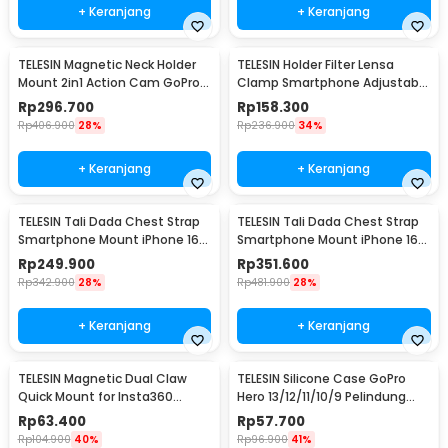
+ Keranjang
+ Keranjang
TELESIN Magnetic Neck Holder
TELESIN Holder Filter Lensa
Mount 2in1 Action Cam GoPro
Clamp Smartphone Adjustable
Smartphone - P2-HNB-02
67mm - P3-EAK-02
Rp
296.700
Rp
158.300
Rp
406.900
28%
Rp
236.900
34%
+ Keranjang
+ Keranjang
TELESIN Tali Dada Chest Strap
TELESIN Tali Dada Chest Strap
Smartphone Mount iPhone 16
Smartphone Mount iPhone 16
Pro - P2-CGP-01
Pro Max - P2-CGP-02
Rp
249.900
Rp
351.600
Rp
342.900
28%
Rp
481.900
28%
+ Keranjang
+ Keranjang
TELESIN Magnetic Dual Claw
TELESIN Silicone Case GoPro
Quick Mount for Insta360
Hero 13/12/11/10/9 Pelindung
ACE/ACE PRO - S7-JBK-06-TIS
Kamera Aksi - S6-PTC-010-
Rp
63.400
Rp
57.700
TGP
Rp
104.900
40%
Rp
96.900
41%