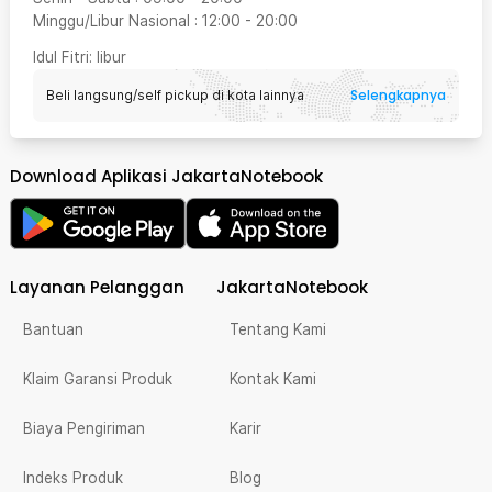
Minggu/Libur Nasional
:
12:00
-
20:00
Idul Fitri
: libur
Selengkapnya
Beli langsung/self pickup di kota lainnya
Download Aplikasi JakartaNotebook
Layanan Pelanggan
JakartaNotebook
Bantuan
Tentang Kami
Klaim Garansi Produk
Kontak Kami
Biaya Pengiriman
Karir
Indeks Produk
Blog