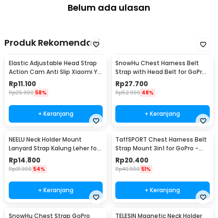
Belum ada ulasan
Produk Rekomendasi
Elastic Adjustable Head Strap
SnowHu Chest Harness Belt
Action Cam Anti Slip Xiaomi Yi
Strap with Head Belt for GoPro
GoPro - GP020
Xiaomi - GP59
Rp
11.100
Rp
27.700
Rp
25.900
58%
Rp
52.900
48%
+ Keranjang
+ Keranjang
NEELU Neck Holder Mount
TaffSPORT Chest Harness Belt
Lanyard Strap Kalung Leher for
Strap Mount 3in1 for GoPro -
GoPro - GA888
WMA01
Rp
14.800
Rp
20.400
Rp
31.900
54%
Rp
40.900
51%
+ Keranjang
+ Keranjang
SnowHu Chest Strap GoPro
TELESIN Magnetic Neck Holder