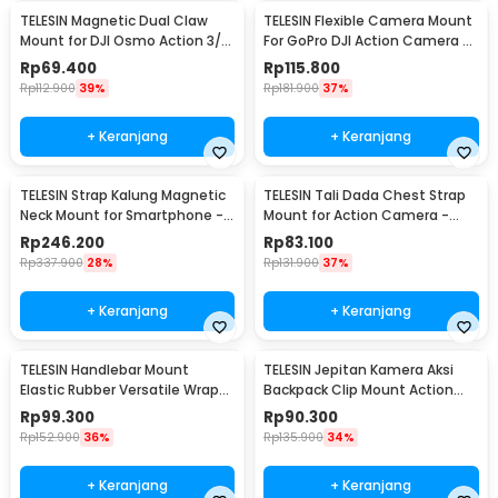
TELESIN Magnetic Dual Claw
TELESIN Flexible Camera Mount
Mount for DJI Osmo Action 3/4
For GoPro DJI Action Camera -
- OA-TPM-T04
TE-FM-002
Rp
69.400
Rp
115.800
Rp
112.900
39%
Rp
181.900
37%
+ Keranjang
+ Keranjang
TELESIN Strap Kalung Magnetic
TELESIN Tali Dada Chest Strap
Neck Mount for Smartphone -
Mount for Action Camera -
MNM-001
GP-UCS-001
Rp
246.200
Rp
83.100
Rp
337.900
28%
Rp
131.900
37%
+ Keranjang
+ Keranjang
TELESIN Handlebar Mount
TELESIN Jepitan Kamera Aksi
Elastic Rubber Versatile Wrap
Backpack Clip Mount Action
Action Camera - TLQ-001
Camera - GP-JFM-002
Rp
99.300
Rp
90.300
Rp
152.900
36%
Rp
135.900
34%
+ Keranjang
+ Keranjang