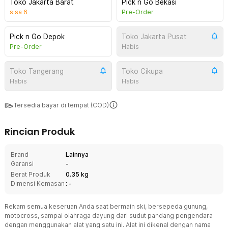
Toko Jakarta Barat
Pick n Go Bekasi
sisa
6
Pre-Order
Pick n Go Depok
Toko Jakarta Pusat
Pre-Order
Habis
Toko Tangerang
Toko Cikupa
Habis
Habis
Tersedia bayar di tempat (COD)
Rincian Produk
Brand
Lainnya
Garansi
-
Berat Produk
0.35 kg
Dimensi Kemasan
: -
Rekam semua keseruan Anda saat bermain ski, bersepeda gunung,
motocross, sampai olahraga dayung dari sudut pandang pengendara
dengan menggunakan alat yang satu ini. Alat ini dikenal dengan nama