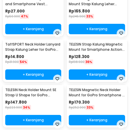
and Smartphone Vest
Mount Strap Kalung Leher
Adjustable - GP60
GoPro Insta360 - TE-HNB-001
Rp
27.000
Rp
165.800
Rp
50.900
47%
Rp
246.900
33%
+ Keranjang
+ Keranjang
TaffSPORT Neck Holder Lanyard
TELESIN Strap Kalung Magnetic
Strap Kalung Leher for GoPro
Mount for Smartphone Action
Smartphone - NL14
Camera - TE-MMK-002
Rp
14.800
Rp
128.300
Rp
31.900
54%
Rp
198.900
36%
+ Keranjang
+ Keranjang
TELESIN Neck Holder Mount SE
TELESIN Magnetic Neck Holder
Strap U Shape for GoPro
Mount for GoPro Smartphone -
Smartphone - TE-HNB-003
TE-HNB-002
Rp
147.800
Rp
170.300
Rp
223.900
34%
Rp
252.900
33%
+ Keranjang
+ Keranjang