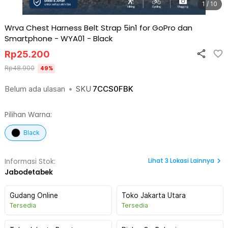
1 / 10
Wrva Chest Harness Belt Strap 5in1 for GoPro dan
Smartphone - WYA01
-
Black
Rp
25.200
Rp
48.900
49
%
Belum ada ulasan
•
SKU
7CCS0FBK
Pilihan Warna:
Black
Lihat
3
Lokasi Lainnya
Informasi Stok:
Jabodetabek
Gudang Online
Toko Jakarta Utara
Tersedia
Tersedia