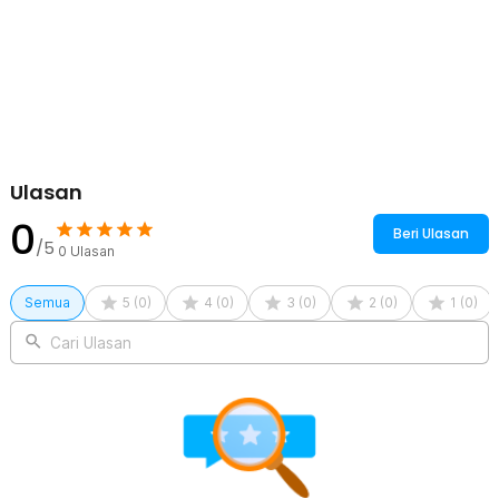
Kelengkapan Produk
Rincian yang Anda dapatkan untuk pembelian produk ini:
1 x Wrva Chest Harness Belt Strap 5in1 for GoPro dan
Smartphone - WYA01
1 x 3 Prong Mount
1 x Adaptor 2 Prong ke 1/4 Inch Thread
1 x Screw
Ulasan
1 x Smartphone Holder
0
Beri Ulasan
/5
0
Ulasan
Semua
5
(
0
)
4
(
0
)
3
(
0
)
2
(
0
)
1
(
0
)
Cari Ulasan