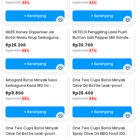
Rp
58.900
46%
Rp
92.900
42%
+ Keranjang
+ Keranjang
HILIFE Honey Dispenser Jar
VKTECH Penggiling Lada Push
Botol Madu Sirup Serbaguna
Button Salt Pepper Mill Grinder
200ml - H1742
135ml - MG600A
Rp
26.200
Rp
30.700
Rp
49.900
48%
Rp
56.900
47%
+ Keranjang
+ Keranjang
Aihogard Botol Minyak Saos
One Two Cups Botol Minyak
Serbaguna Kaca 180 ml -
Olive Oil Bottle Leak-proof
CW192
500ml - CW199
Rp
9.800
Rp
26.400
Rp
23.900
59%
Rp
50.900
49%
+ Keranjang
+ Keranjang
One Two Cups Botol Minyak
One Two Cups Botol Minyak
Olive Oil Bottle Leak-proof
Spray Olive Oil BBQ Food 100ml