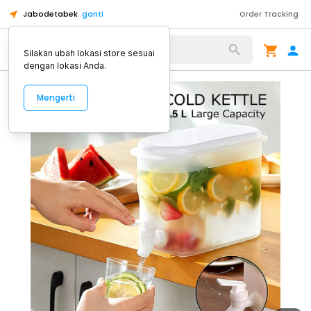
Jabodetabek
ganti
Order Tracking
Alat Kopi
Silakan ubah lokasi store sesuai
dengan lokasi Anda.
Mengerti