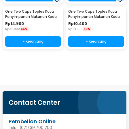
One Two Cups Toples Kaca
One Two Cups Toples Kaca
Penyimpanan Makanan Kedap
Penyimpanan Makanan Kedap
Udara Glass Jar 410ml - GH1270
Udara Glass Jar 280ml -
Rp
14.900
Rp
10.400
GH1270
Rp
32.900
55%
Rp
24.900
59%
+ Keranjang
+ Keranjang
Beli Sekarang
Contact Center
Pembelian Online
Telp : (021) 39 700 200