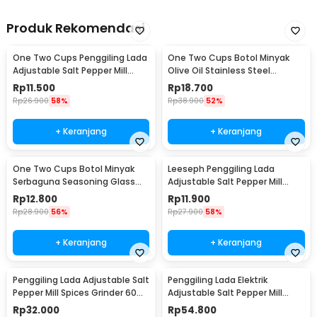
Produk Rekomendasi
One Two Cups Penggiling Lada
One Two Cups Botol Minyak
Adjustable Salt Pepper Mill
Olive Oil Stainless Steel
Grinder 160ml - M15996
Platted 500ml - OT50
Rp
11.500
Rp
18.700
Rp
26.900
58%
Rp
38.900
52%
+ Keranjang
+ Keranjang
One Two Cups Botol Minyak
Leeseph Penggiling Lada
Serbaguna Seasoning Glass
Adjustable Salt Pepper Mill
Jar 630ml - CY180
Grinder 80ml - M1599
Rp
12.800
Rp
11.900
Rp
28.900
56%
Rp
27.900
58%
+ Keranjang
+ Keranjang
Penggiling Lada Adjustable Salt
Penggiling Lada Elektrik
Pepper Mill Spices Grinder 60ml
Adjustable Salt Pepper Mill
- CIQ
Grinder 100ml - 15CE7
Rp
32.000
Rp
54.800