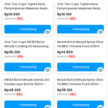
One Two Cups Toples Kaca
One Two Cups Toples Kaca
Penyimpanan Makanan Kedap
Penyimpanan Makanan Kedap
Udara Storage Jar 350ml -
Udara Storage Jar 250ml -
Rp
10.600
Rp
10.100
GH1270
GH1270
Rp
24.900
58%
Rp
23.900
58%
+ Keranjang
+ Keranjang
One Two Cups AN RUI Botol
Mcook Botol Minyak Spray Olive
Minyak Cooking Oil Seasoning
Oil BBQ Chinese Food 200ml -
Bottle 550ml - YH-033
M219
Rp
35.200
Rp
14.800
Rp
63.900
45%
Rp
31.900
54%
+ Keranjang
+ Keranjang
HIKUUI Botol Minyak Ganda 2in1
Mcook Botol Minyak Spray Olive
Double Layer Bottle 150ml -
Oil BBQ Chinese Food 210ml -
HI150
M2194
Rp
48.200
Rp
36.100
Rp
91.900
48%
Rp
64.900
45%
+ Keranjang
+ Keranjang