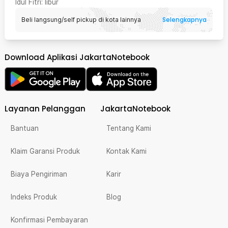
Idul Fitri
: libur
Selengkapnya
Beli langsung/self pickup di kota lainnya
Download Aplikasi JakartaNotebook
Layanan Pelanggan
JakartaNotebook
Bantuan
Tentang Kami
Klaim Garansi Produk
Kontak Kami
Biaya Pengiriman
Karir
Indeks Produk
Blog
Konfirmasi Pembayaran