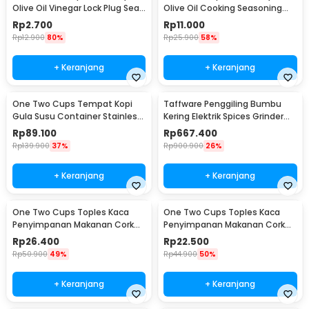
Olive Oil Vinegar Lock Plug Seal
Olive Oil Cooking Seasoning
- HE131
Bottle 500ml - CW200
Rp
2.700
Rp
11.000
Rp
12.900
80%
Rp
25.900
58%
+ Keranjang
+ Keranjang
One Two Cups Tempat Kopi
Taffware Penggiling Bumbu
Gula Susu Container Stainless
Kering Elektrik Spices Grinder
Steel 1.5L - MSS19
800g 2400W - HC-800Y
Rp
89.100
Rp
667.400
Rp
139.900
37%
Rp
900.900
26%
+ Keranjang
+ Keranjang
One Two Cups Toples Kaca
One Two Cups Toples Kaca
Penyimpanan Makanan Cork
Penyimpanan Makanan Cork
Seal Storage Jar 800ml - E1
Seal Storage Jar 500ml - E1
Rp
26.400
Rp
22.500
Rp
50.900
49%
Rp
44.900
50%
+ Keranjang
+ Keranjang