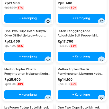
300ml - CW199
- HEA-1075
Rp
12.500
Rp
8.400
Rp
28.900
57%
Rp
20.900
60%
+ Keranjang
+ Keranjang
One Two Cups Botol Minyak
Leten Penggiling Lada
Olive Oil Bottle Leak-Proof
Adjustable Salt Pepper Mill
300ml - KG57H
Grinder - 9179
Rp
12.400
Rp
17.700
Rp
27.900
56%
Rp
36.900
53%
+ Keranjang
+ Keranjang
MeHaa Toples Plastik
MeHaa Toples Plastik
Penyimpanan Makanan Kedap
Penyimpanan Makanan Kedap
Udara Storage Jar 1.8L - YF0086
Udara Storage Jar 700ml -
Rp
25.600
Rp
14.100
YF0086
Rp
48.900
48%
Rp
30.900
55%
+ Keranjang
+ Keranjang
LeePourer Tutup Botol Minyak
One Two Cups Botol Minyak