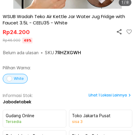
1 / 8
WSUB Wadah Teko Air Kettle Jar Water Jug Fridge with
Faucet 3.5L - CEEU35
-
White
Rp
24.200
Rp
46.900
49
%
Belum ada ulasan
•
SKU
7RHZXGWH
Pilihan Warna:
White
Lihat
1
Lokasi Lainnya
Informasi Stok:
Jabodetabek
Gudang Online
Toko Jakarta Pusat
Tersedia
sisa
3