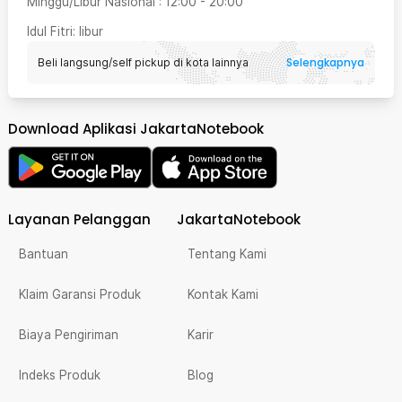
Minggu/Libur Nasional
:
12:00
-
20:00
Idul Fitri
: libur
Selengkapnya
Beli langsung/self pickup di kota lainnya
Download Aplikasi JakartaNotebook
Layanan Pelanggan
JakartaNotebook
Bantuan
Tentang Kami
Klaim Garansi Produk
Kontak Kami
Biaya Pengiriman
Karir
Indeks Produk
Blog