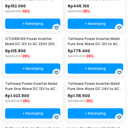
SAA-500A
220V 1000W - NBQ1000W
Rp
152.000
Rp
446.100
Rp
228.900
34%
Rp
611.900
28%
+ Keranjang
+ Keranjang
OTOHEROES Power Inverter
Taffware Power Inverter Mobil
Mobil DC 12V to AC 220V 200W
Pure Sine Wave DC 12V to AC
- E8981
220V 2000W - NBQ2000W
Rp
215.800
Rp
778.400
Rp
295.900
28%
Rp
1.050.900
26%
+ Keranjang
+ Keranjang
Taffware Power Inverter Mobil
Taffware Power Inverter Mobil
Pure Sine Wave DC 12V to AC
Pure Sine Wave DC 24V to AC
220V 3000W - NBQ3000W
220V 3000W - NBQ3000W
Rp
1.023.900
Rp
1.116.500
Rp
1.361.900
25%
Rp
1.484.900
25%
+ Keranjang
+ Keranjang