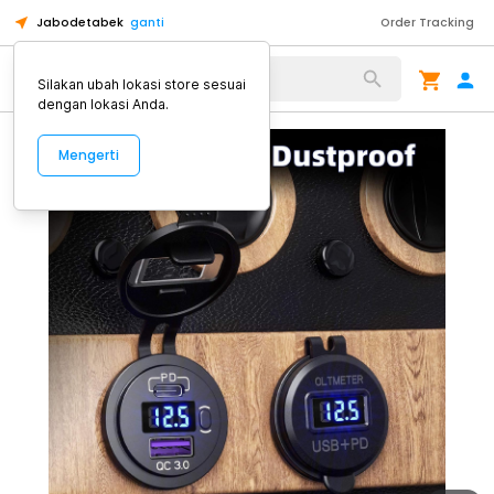
Jabodetabek
ganti
Order Tracking
Alat Kopi
Silakan ubah lokasi store sesuai
dengan lokasi Anda.
Mengerti