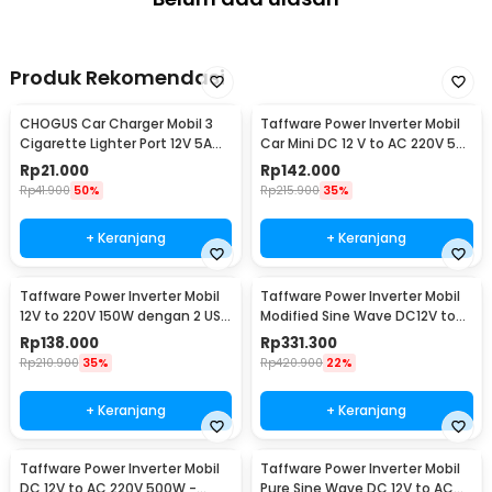
Produk Rekomendasi
CHOGUS Car Charger Mobil 3
Taffware Power Inverter Mobil
Cigarette Lighter Port 12V 5A
Car Mini DC 12 V to AC 220V 5V
60W - BM-001
USB 150W - T150W
Rp
21.000
Rp
142.000
Rp
41.900
50%
Rp
215.900
35%
+ Keranjang
+ Keranjang
Taffware Power Inverter Mobil
Taffware Power Inverter Mobil
12V to 220V 150W dengan 2 USB
Modified Sine Wave DC12V to
Port - PI-150W
AC220V 2000W - ZX-2000E
Rp
138.000
Rp
331.300
Rp
210.900
35%
Rp
420.900
22%
+ Keranjang
+ Keranjang
Taffware Power Inverter Mobil
Taffware Power Inverter Mobil
DC 12V to AC 220V 500W -
Pure Sine Wave DC 12V to AC