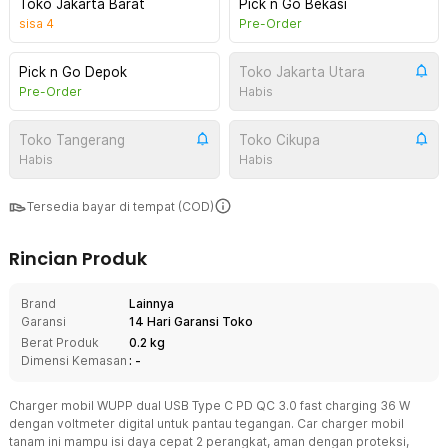
Toko Jakarta Barat
Pick n Go Bekasi
sisa
4
Pre-Order
Pick n Go Depok
Toko Jakarta Utara
Pre-Order
Habis
Toko Tangerang
Toko Cikupa
Habis
Habis
Tersedia bayar di tempat (COD)
Rincian Produk
Brand
Lainnya
Garansi
14 Hari Garansi Toko
Berat Produk
0.2 kg
Dimensi Kemasan
: -
Charger mobil WUPP dual USB Type C PD QC 3.0 fast charging 36 W
dengan voltmeter digital untuk pantau tegangan. Car charger mobil
tanam ini mampu isi daya cepat 2 perangkat, aman dengan proteksi,