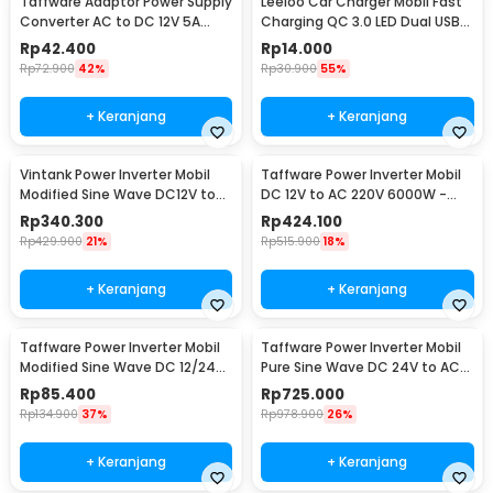
Taffware Adaptor Power Supply
Leeioo Car Charger Mobil Fast
Converter AC to DC 12V 5A
Charging QC 3.0 LED Dual USB
Cigarette Port - XH213
Port 2.4A - LE001
Rp
42.400
Rp
14.000
Rp
72.900
42%
Rp
30.900
55%
+ Keranjang
+ Keranjang
Vintank Power Inverter Mobil
Taffware Power Inverter Mobil
Modified Sine Wave DC12V to
DC 12V to AC 220V 6000W -
AC220V 4000W - CMZ-4000
Q6000
Rp
340.300
Rp
424.100
Rp
429.900
21%
Rp
515.900
18%
+ Keranjang
+ Keranjang
Taffware Power Inverter Mobil
Taffware Power Inverter Mobil
Modified Sine Wave DC 12/24V
Pure Sine Wave DC 24V to AC
to AC 220V - EA851
220V 2000W - NBQ2000W
Rp
85.400
Rp
725.000
Rp
134.900
37%
Rp
978.900
26%
+ Keranjang
+ Keranjang