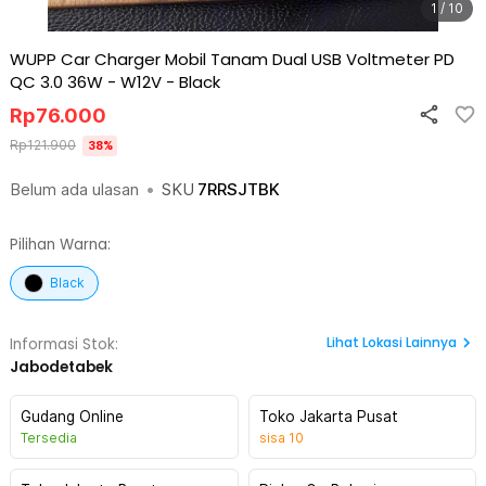
1 / 10
WUPP Car Charger Mobil Tanam Dual USB Voltmeter PD
QC 3.0 36W - W12V
-
Black
Rp
76.000
Rp
121.900
38
%
Belum ada ulasan
•
SKU
7RRSJTBK
Pilihan Warna:
Black
Lihat
Lokasi Lainnya
Informasi Stok:
Jabodetabek
Gudang Online
Toko Jakarta Pusat
Tersedia
sisa
10