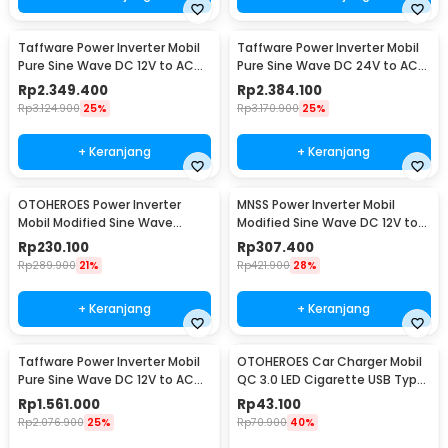
Taffware Power Inverter Mobil
Taffware Power Inverter Mobil
Pure Sine Wave DC 12V to AC
Pure Sine Wave DC 24V to AC
220V 6000W - NBQ6000W
220V 6000W - NBQ6000W
Rp
2.349.400
Rp
2.384.100
Rp
3.124.900
25%
Rp
3.170.900
25%
+ Keranjang
+ Keranjang
OTOHEROES Power Inverter
MNSS Power Inverter Mobil
Mobil Modified Sine Wave
Modified Sine Wave DC 12V to
DC12V to AC220V 300W - E8982
AC 220V 4000W - Q4000
Rp
230.100
Rp
307.400
Rp
289.900
21%
Rp
421.900
28%
+ Keranjang
+ Keranjang
Taffware Power Inverter Mobil
OTOHEROES Car Charger Mobil
Pure Sine Wave DC 12V to AC
QC 3.0 LED Cigarette USB Type
220V 5500W - CJ-5500Q
C 6.5A 66W - M7
Rp
1.561.000
Rp
43.100
Rp
2.076.900
25%
Rp
70.900
40%