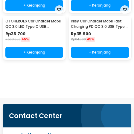
+ Keranjang
+ Keranjang
OTOHEROES Car Charger Mobil
Iriisy Car Charger Mobil Fast
QC 3.0 LED Type C USB
Charging PD QC 3.0 USB Type C
Cigarette 2.4A 22.5W - M7
A 2.4A 54W - PD20W
Rp
35.700
Rp
35.900
Rp
63.900
45%
Rp
64.900
45%
+ Keranjang
+ Keranjang
Beli Sekarang
Contact Center