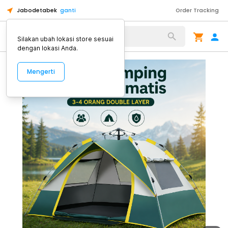
Jabodetabek
ganti
Order Tracking
Alat Kopi
Silakan ubah lokasi store sesuai
dengan lokasi Anda.
Mengerti