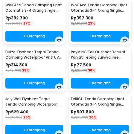
WolFAce Tenda Camping Lipat
WolFAce Tenda Camping Lipat
Otomatis 3-4 Orang Single
Otomatis 3-4 Orang Single
Layer Waterproof - SH-350
Layer Waterproof - SH-300
Rp
392.700
Rp
397.300
Rp
537.900
27%
Rp
510.900
23%
+ Keranjang
+ Keranjang
Buizel Flysheet Terpal Tenda
RayMING Tali Outdoor Darurat
Camping Waterproof Anti UV
Panjat Tebing Survival Fire
5x3M - SF-015
Rope 20M - RM-20
Rp
314.800
Rp
77.500
Rp
431.900
28%
Rp
123.900
38%
+ Keranjang
+ Keranjang
Joly Well Flysheet Terpal
EVRICH Tenda Camping Lipat
Tenda Camping Waterproof
Otomatis 3-4 Orang Single
Anti UV 5.4x3.2M - SF-020
Layer Waterproof - SH-550
Rp
629.400
Rp
507.800
Rp
849.900
26%
Rp
685.900
26%
+ Keranjang
+ Keranjang