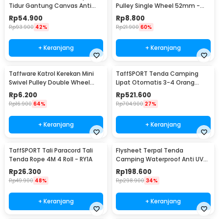
Tidur Gantung Canvas Anti
Pulley Single Wheel 52mm -
Rollover - JS427
AL52
Rp
54.900
Rp
8.800
Rp
93.900
42%
Rp
21.900
60%
+ Keranjang
+ Keranjang
Taffware Katrol Kerekan Mini
TaffSPORT Tenda Camping
Swivel Pulley Double Wheel
Lipat Otomatis 3-4 Orang
36mm - RB36
Double Layer - SH-800
Rp
6.200
Rp
521.600
Rp
16.900
64%
Rp
704.900
27%
+ Keranjang
+ Keranjang
TaffSPORT Tali Paracord Tali
Flysheet Terpal Tenda
Tenda Rope 4M 4 Roll - RY1A
Camping Waterproof Anti UV
3x3M - SF-010
Rp
26.300
Rp
198.600
Rp
49.900
48%
Rp
298.900
34%
+ Keranjang
+ Keranjang