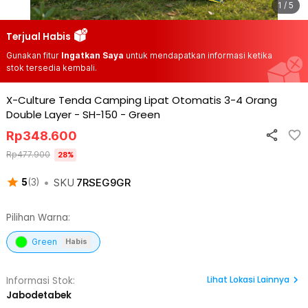
1 / 5
Terjual Habis
Gunakan fitur
Ingatkan Saya
untuk mendapatkan informasi ketika
stok tersedia kembali.
X-Culture Tenda Camping Lipat Otomatis 3-4 Orang
Double Layer - SH-150
-
Green
Rp
348.600
Rp
477.900
28
%
•
SKU
7RSEG9GR
5
(
3
)
Pilihan Warna:
Green
Habis
Lihat
Lokasi Lainnya
Informasi Stok:
Jabodetabek