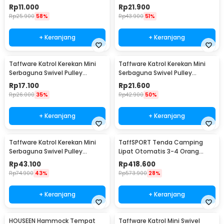
Stainless Steel M20
Wheel M20
Rp
11.000
Rp
21.900
Rp
25.900
58%
Rp
43.900
51%
+ Keranjang
+ Keranjang
Taffware Katrol Kerekan Mini
Taffware Katrol Kerekan Mini
Serbaguna Swivel Pulley
Serbaguna Swivel Pulley
Stainless Steel M25
Stainless Steel M32
Rp
17.100
Rp
21.600
Rp
26.000
35%
Rp
42.900
50%
+ Keranjang
+ Keranjang
Taffware Katrol Kerekan Mini
TaffSPORT Tenda Camping
Serbaguna Swivel Pulley
Lipat Otomatis 3-4 Orang
Stainless Steel M50
Double Layer - SH-450
Rp
43.100
Rp
418.600
Rp
74.900
43%
Rp
573.900
28%
+ Keranjang
+ Keranjang
HOUSEEN Hammock Tempat
Taffware Katrol Mini Swivel