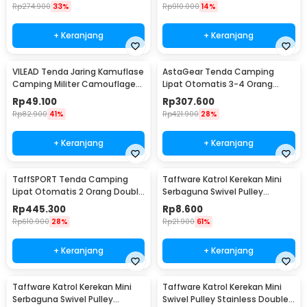
100
Rp
274.900
33%
Rp
910.000
14%
+ Keranjang
+ Keranjang
VILEAD Tenda Jaring Kamuflase
AstaGear Tenda Camping
Camping Militer Camouflage
Lipat Otomatis 3-4 Orang
Net 2x3M - SG023
Single Layer - SH-100
Rp
49.100
Rp
307.600
Rp
82.900
41%
Rp
421.900
28%
+ Keranjang
+ Keranjang
TaffSPORT Tenda Camping
Taffware Katrol Kerekan Mini
Lipat Otomatis 2 Orang Double
Serbaguna Swivel Pulley
Layer Waterproof - SH-025
Stainless Steel M15
Rp
445.300
Rp
8.600
Rp
610.900
28%
Rp
21.900
61%
+ Keranjang
+ Keranjang
Taffware Katrol Kerekan Mini
Taffware Katrol Kerekan Mini
Serbaguna Swivel Pulley
Swivel Pulley Stainless Double