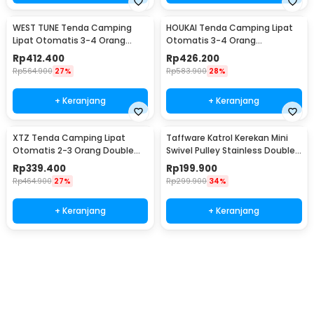
WEST TUNE Tenda Camping
HOUKAI Tenda Camping Lipat
Lipat Otomatis 3-4 Orang
Otomatis 3-4 Orang
Double Layer - SH-500
Waterproof - SH-400
Rp
412.400
Rp
426.200
Rp
564.900
27%
Rp
583.900
28%
+ Keranjang
+ Keranjang
XTZ Tenda Camping Lipat
Taffware Katrol Kerekan Mini
Otomatis 2-3 Orang Double
Swivel Pulley Stainless Double
Layer Waterproof - SH-020
Wheel M100
Rp
339.400
Rp
199.900
Rp
464.900
27%
Rp
299.900
34%
+ Keranjang
+ Keranjang
Ingatkan Saya