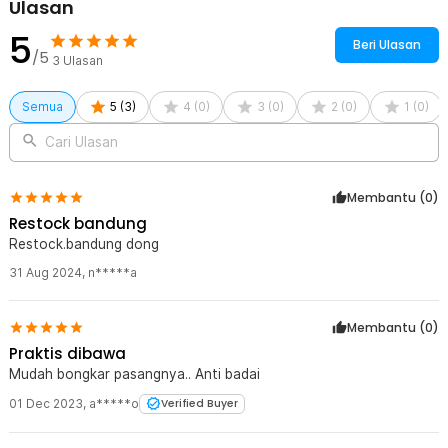
Ulasan
tenda terasa lebih segar dan nyaman terutama saat digunakan
dalam waktu lama. Selain itu, desain mesh membantu mengurangi
5
masuknya serangga saat camping malam hari.
Beri Ulasan
/5
3
Ulasan
Kelengkapan Produk
Semua
5
(
3
)
4
(
0
)
3
(
0
)
2
(
0
)
1
(
0
)
Rincian yang Anda dapatkan untuk pembelian produk ini:
1 x X-Culture Tenda Camping Lipat Otomatis 3-4 Orang Double
Cari Ulasan
Layer - SH-150
1 x Set Pasak dan Tali
1 x Tas Tenda
Membantu (
0
)
1 x Panduan Penggunaan
Restock bandung
Restock.bandung dong
31 Aug 2024
,
n*****a
Membantu (
0
)
Praktis dibawa
Mudah bongkar pasangnya.. Anti badai
01 Dec 2023
,
a*****o
Verified Buyer