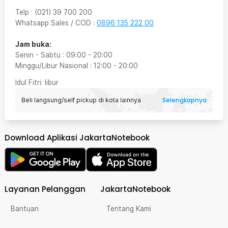
Telp
:
(021) 39 700 200
Whatsapp Sales / COD
:
0896 135 222 00
Jam buka:
Senin - Sabtu
:
09:00
-
20:00
Minggu/Libur Nasional
:
12:00
-
20:00
Idul Fitri
: libur
Selengkapnya
Beli langsung/self pickup di kota lainnya
Download Aplikasi JakartaNotebook
Layanan Pelanggan
JakartaNotebook
Bantuan
Tentang Kami