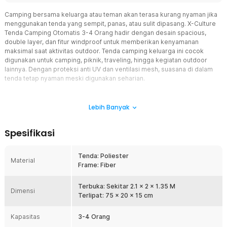
Camping bersama keluarga atau teman akan terasa kurang nyaman jika
menggunakan tenda yang sempit, panas, atau sulit dipasang. X-Culture
Tenda Camping Otomatis 3-4 Orang hadir dengan desain spacious,
double layer, dan fitur windproof untuk memberikan kenyamanan
maksimal saat aktivitas outdoor. Tenda camping keluarga ini cocok
digunakan untuk camping, piknik, traveling, hingga kegiatan outdoor
lainnya. Dengan proteksi anti UV dan ventilasi mesh, suasana di dalam
tenda tetap nyaman meski digunakan seharian.
Fitur
Lebih Banyak
Kapasitas Luas untuk 3-4 Orang
Tenda memiliki ukuran yang cukup luas untuk digunakan bersama
Spesifikasi
keluarga kecil atau teman camping. Area dalam tenda memberikan
ruang yang nyaman untuk tidur maupun menyimpan perlengkapan
outdoor. Cocok digunakan untuk camping keluarga, piknik outdoor,
Tenda: Poliester
Material
hingga acara kemah bersama teman.
Frame: Fiber
Double Layer untuk Kenyamanan Maksimal
Desain dual layer membantu meningkatkan perlindungan terhadap
Terbuka: Sekitar 2.1 x 2 x 1.35 M
Dimensi
angin, hujan, dan serangga saat camping. Anda dapat menutup
Terlipat: 75 x 20 x 15 cm
penuh bagian luar untuk perlindungan ekstra atau menggunakan
lapisan mesh bagian dalam agar sirkulasi udara tetap lancar. Sistem
Kapasitas
3-4 Orang
ini membuat suasana di dalam tenda terasa lebih nyaman dan tidak