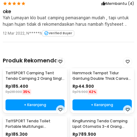
Membantu (
4
)
oke
Yah Lumayan klo buat camping pemasangan mudah , tapi untuk
hujan hujan tidak di rekomendasikan harus nambah flysheeet ..
12 Mar 2022
,
N*****h
Verified Buyer
Produk Rekomendasi
TaffSPORT Camping Tent
Hammock Tempat Tidur
Tenda Camping 2 Orang Single
Gantung Double Thick Canvas
Layer Waterproof - ZP32750
- JS426
Rp
185.400
Rp
44.900
Rp
281.900
35%
Rp
76.900
42%
+ Keranjang
+ Keranjang
TaffSPORT Tenda Toilet
KingRunning Tenda Camping
Portable Multifungsi
Lipat Otomatis 3-4 Orang
Automatic Shower Tent - ST-
Single Layer - S-T414
Rp
185.300
Rp
789.900