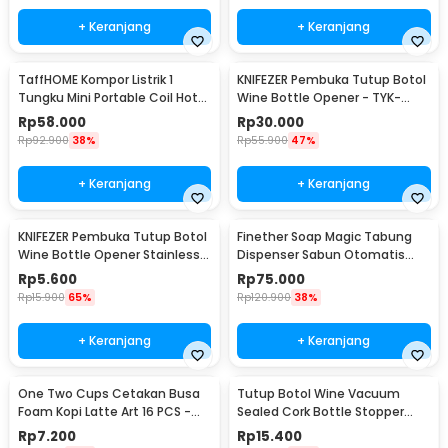
+ Keranjang
+ Keranjang
TaffHOME Kompor Listrik 1
KNIFEZER Pembuka Tutup Botol
Tungku Mini Portable Coil Hot
Wine Bottle Opener - TYK-
Plate 500W - C1-1000-03
074B
Rp
58.000
Rp
30.000
Rp
92.900
38%
Rp
55.900
47%
+ Keranjang
+ Keranjang
KNIFEZER Pembuka Tutup Botol
Finether Soap Magic Tabung
Wine Bottle Opener Stainless
Dispenser Sabun Otomatis
Steel - WS01
400ml - AD-03
Rp
5.600
Rp
75.000
Rp
15.900
65%
Rp
120.900
38%
+ Keranjang
+ Keranjang
One Two Cups Cetakan Busa
Tutup Botol Wine Vacuum
Foam Kopi Latte Art 16 PCS -
Sealed Cork Bottle Stopper
JJYE01
Stainless Steel - G94529
Rp
7.200
Rp
15.400