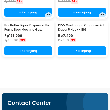
Rp
18.900
62%
Rp
32.900
54%
+ Keranjang
+ Keranjang
Bar Butler Liquor Dispenser Bir
DIVV Gantungan Organizer Rak
Pump Beer Machine Gas
Dapur 5 Hook - I163
Station 900ml - P-36
Rp
173.000
Rp
7.400
Rp
255.900
33%
Rp
18.900
61%
+ Keranjang
+ Keranjang
Beli Sekarang
Contact Center