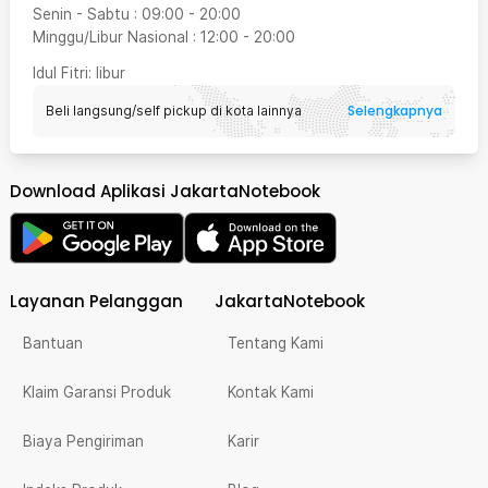
Senin - Sabtu
:
09:00
-
20:00
Minggu/Libur Nasional
:
12:00
-
20:00
Idul Fitri
: libur
Selengkapnya
Beli langsung/self pickup di kota lainnya
Download Aplikasi JakartaNotebook
Layanan Pelanggan
JakartaNotebook
Bantuan
Tentang Kami
Klaim Garansi Produk
Kontak Kami
Biaya Pengiriman
Karir