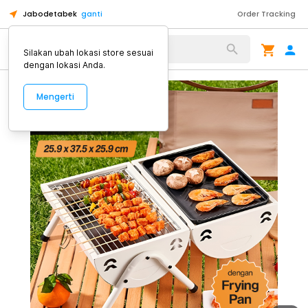
Jabodetabek
ganti
Order Tracking
Alat Kopi
Silakan ubah lokasi store sesuai
dengan lokasi Anda.
Mengerti