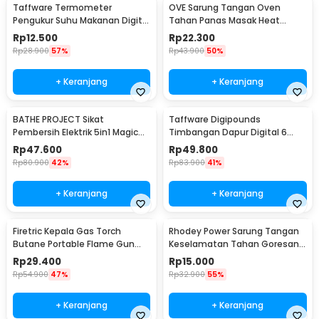
Taffware Termometer
OVE Sarung Tangan Oven
Pengukur Suhu Makanan Digital
Tahan Panas Masak Heat
Daging Kopi Susu - TP101
Resistant Gloves - 540F
Rp
12.500
Rp
22.300
Rp
28.900
57%
Rp
43.900
50%
+ Keranjang
+ Keranjang
BATHE PROJECT Sikat
Taffware Digipounds
Pembersih Elektrik 5in1 Magic
Timbangan Dapur Digital 6
Brush Rechargeable - WQ8110
Satuan 1kg 0.1g - i2000
Rp
47.600
Rp
49.800
Rp
80.900
42%
Rp
83.900
41%
+ Keranjang
+ Keranjang
Firetric Kepala Gas Torch
Rhodey Power Sarung Tangan
Butane Portable Flame Gun
Keselamatan Tahan Goresan
Adjustable - 807
Pisau - EN388
Rp
29.400
Rp
15.000
Rp
54.900
47%
Rp
32.900
55%
+ Keranjang
+ Keranjang