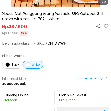
1 / 9
Xbess Alat Panggang Arang Portable BBQ Outdoor Grill
Stove with Pan - K-707
-
White
Rp
497.800
Rp
681.900
27
%
Belum ada ulasan
•
SKU
7CHTAVWH
Pilihan Warna:
Black
White
Lihat
Lokasi Lainnya
Informasi Stok:
Jabodetabek
Gudang Online
Pick n Go Bekasi
Tersedia
Pre-Order