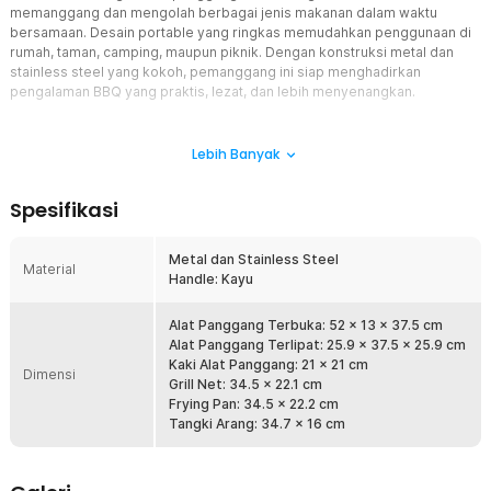
memanggang dan mengolah berbagai jenis makanan dalam waktu
bersamaan. Desain portable yang ringkas memudahkan penggunaan di
rumah, taman, camping, maupun piknik. Dengan konstruksi metal dan
stainless steel yang kokoh, pemanggang ini siap menghadirkan
pengalaman BBQ yang praktis, lezat, dan lebih menyenangkan.
Fitur
Lebih Banyak
2 Area Panggang untuk Memasak Lebih Banyak
Keunggulan utama alat panggang arang K-707 terletak pada dua
Spesifikasi
area memasak yang dapat digunakan secara bersamaan. Anda
dapat memanggang daging, ayam, seafood, atau sayuran dalam
jumlah lebih banyak tanpa perlu menunggu giliran. Area memasak
Metal dan Stainless Steel
Material
yang luas membuat proses BBQ menjadi lebih cepat dan efisien.
Handle: Kayu
Sangat cocok digunakan untuk acara keluarga maupun gathering
bersama teman.
Alat Panggang Terbuka: 52 x 13 x 37.5 cm
Rasa Smokey yang Lebih Kaya dan Menggugah Selera
Alat Panggang Terlipat: 25.9 x 37.5 x 25.9 cm
Desain pemanggang yang lebih tertutup membantu menjaga aroma
Kaki Alat Panggang: 21 x 21 cm
Dimensi
asap dari arang tetap berada di sekitar makanan selama proses
Grill Net: 34.5 x 22.1 cm
memasak. Hal ini membuat cita rasa smokey khas barbeque lebih
Frying Pan: 34.5 x 22.2 cm
meresap ke dalam daging dan bahan makanan lainnya. Hasil
Tangki Arang: 34.7 x 16 cm
panggangan menjadi lebih juicy dengan aroma yang menggoda
selera. Sensasi BBQ ala restoran kini dapat dinikmati langsung di
rumah.