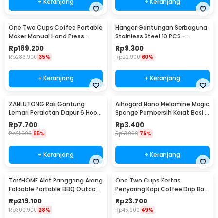
+ Keranjang
+ Keranjang
One Two Cups Coffee Portable
Hanger Gantungan Serbaguna
Maker Manual Hand Press
Stainless Steel 10 PCS -
Espresso 300ml - T35066
M127105
Rp
189.200
Rp
9.300
Rp
286.900
35%
Rp
22.900
60%
+ Keranjang
+ Keranjang
ZANLUTONG Rak Gantung
Aihogard Nano Melamine Magic
Lemari Peralatan Dapur 6 Hook
Sponge Pembersih Karat Besi -
Besi - 2137
CW62
Rp
7.700
Rp
3.400
Rp
21.900
65%
Rp
13.900
76%
+ Keranjang
+ Keranjang
TaffHOME Alat Panggang Arang
One Two Cups Kertas
Foldable Portable BBQ Outdoor
Penyaring Kopi Coffee Drip Bag
Grill Stove - HWSK77
Paper Filter 50PCS - T111
Rp
219.100
Rp
23.700
Rp
300.900
28%
Rp
45.900
49%