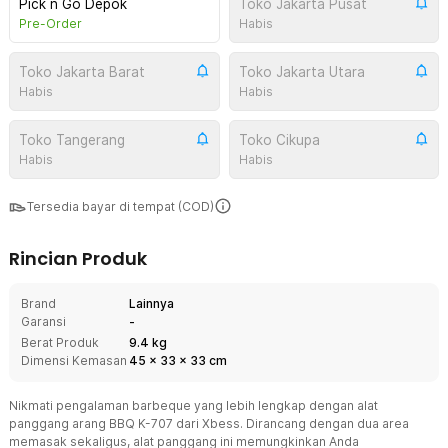
Pick n Go Depok
Toko Jakarta Pusat
Pre-Order
Habis
Toko Jakarta Barat
Toko Jakarta Utara
Habis
Habis
Toko Tangerang
Toko Cikupa
Habis
Habis
Tersedia bayar di tempat (COD)
Rincian Produk
Brand
Lainnya
Garansi
-
Berat Produk
9.4 kg
Dimensi Kemasan
45
x
33
x
33
cm
Nikmati pengalaman barbeque yang lebih lengkap dengan alat
panggang arang BBQ K-707 dari Xbess. Dirancang dengan dua area
memasak sekaligus, alat panggang ini memungkinkan Anda