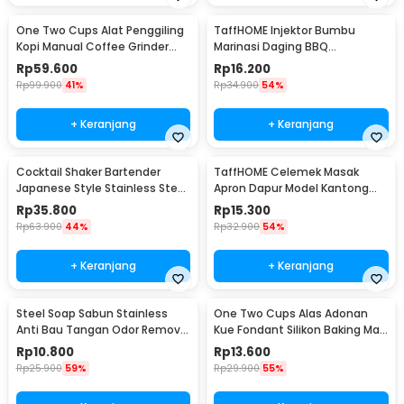
One Two Cups Alat Penggiling
TaffHOME Injektor Bumbu
Kopi Manual Coffee Grinder
Marinasi Daging BBQ
Portable - WFCG9800
Seasoning Injector - HC117
Rp
59.600
Rp
16.200
Rp
99.900
41%
Rp
34.900
54%
+ Keranjang
+ Keranjang
Cocktail Shaker Bartender
TaffHOME Celemek Masak
Japanese Style Stainless Steel
Apron Dapur Model Kantong
200ml
Pola Spatula - JJ41
Rp
35.800
Rp
15.300
Rp
63.900
44%
Rp
32.900
54%
+ Keranjang
+ Keranjang
Steel Soap Sabun Stainless
One Two Cups Alas Adonan
Anti Bau Tangan Odor Remove
Kue Fondant Silikon Baking Mat
- HW071
Anti Slip - JJ3873
Rp
10.800
Rp
13.600
Rp
25.900
59%
Rp
29.900
55%