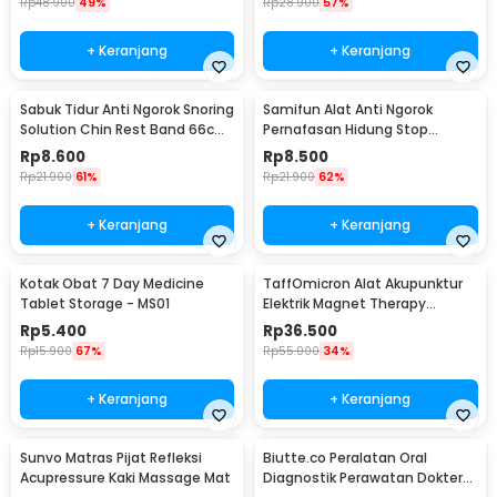
Rp
48.900
49%
Rp
28.900
57%
+ Keranjang
+ Keranjang
Sabuk Tidur Anti Ngorok Snoring
Samifun Alat Anti Ngorok
Solution Chin Rest Band 66cm
Pernafasan Hidung Stop
- 5582
Snoring Air Purifier - MX-555
Rp
8.600
Rp
8.500
Rp
21.900
61%
Rp
21.900
62%
+ Keranjang
+ Keranjang
Kotak Obat 7 Day Medicine
TaffOmicron Alat Akupunktur
Tablet Storage - MS01
Elektrik Magnet Therapy
Battery - DF-618
Rp
5.400
Rp
36.500
Rp
15.900
67%
Rp
55.000
34%
+ Keranjang
+ Keranjang
Sunvo Matras Pijat Refleksi
Biutte.co Peralatan Oral
Acupressure Kaki Massage Mat
Diagnostik Perawatan Dokter