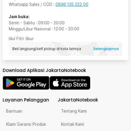
Whatsapp Sales / COD
:
0896 135 222 00
Jam buka:
Senin - Sabtu
:
09:00
-
20:00
Minggu/Libur Nasional
:
12:00
-
20:00
Idul Fitri
: libur
Selengkapnya
Beli langsung/self pickup di kota lainnya
Download Aplikasi JakartaNotebook
Layanan Pelanggan
JakartaNotebook
Bantuan
Tentang Kami
Klaim Garansi Produk
Kontak Kami