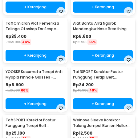
+ Keranjang
+ Keranjang
TaffOmicron Alat Pemeriksa
Alat Bantu Anti Ngorok
Telinga Otoskop Ear Scope
Mendengkur Nose Breathing
with LED Light - KT-GF08HA
Stop Snoring 4 PCS
Rp
39.400
Rp
5.600
Rp
69.900
44%
Rp
15.900
65%
+ Keranjang
+ Keranjang
YOOSKE Kacamata Terapi Anti
TaffSPORT Korektor Postur
Myopia Pinhole Glasses -
Punggung Terapi Belt
D11301
Magnetic L - T025
Rp
5.900
Rp
24.200
Rp
16.900
66%
Rp
46.900
49%
+ Keranjang
+ Keranjang
TaffSPORT Korektor Postur
Welnove Sleeve Korektor
Punggung Terapi Belt
Tulang Jempol Bunion Hallux
Magnetic XL - T025
Orthotics - CSQ1408
Rp
25.100
Rp
12.500