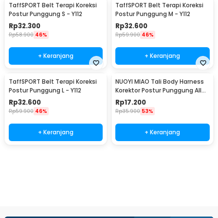
TaffSPORT Belt Terapi Koreksi
TaffSPORT Belt Terapi Koreksi
Postur Punggung S - Y112
Postur Punggung M - Y112
Rp
32.300
Rp
32.600
Rp
58.900
46%
Rp
59.900
46%
+ Keranjang
+ Keranjang
TaffSPORT Belt Terapi Koreksi
NUOYI MIAO Tali Body Harness
Postur Punggung L - Y112
Korektor Postur Punggung All
Size - NY-15
Rp
32.600
Rp
17.200
Rp
59.900
46%
Rp
35.900
53%
+ Keranjang
+ Keranjang
Beli Sekarang