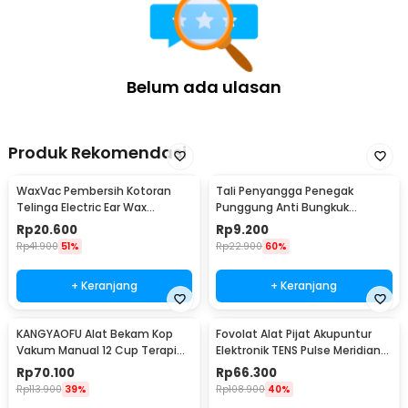
Belum ada ulasan
Produk Rekomendasi
WaxVac Pembersih Kotoran
Tali Penyangga Penegak
Telinga Electric Ear Wax
Punggung Anti Bungkuk
Vacuum Silicon Tip - 682
Posture Corrector Size S
Rp
20.600
Rp
9.200
Rp
41.900
51%
Rp
22.900
60%
+ Keranjang
+ Keranjang
KANGYAOFU Alat Bekam Kop
Fovolat Alat Pijat Akupuntur
Vakum Manual 12 Cup Terapi
Elektronik TENS Pulse Meridian
Cupping Set - KN12
Massager - SY-D2-116
Rp
70.100
Rp
66.300
Rp
113.900
39%
Rp
108.900
40%