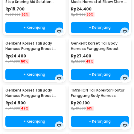
Stop Snoring Aid Solution
Medis Hemostat Elbow 13cm -
Tongue Guard - G7G40
J4-682
Rp
18.700
Rp
24.400
Rp
38.900
52%
Rp
47.900
50%
+ Keranjang
+ Keranjang
Genkent Korset Tali Body
Genkent Korset Tali Body
Harness Punggung Breast
Harness Punggung Breast
Support S - BBJ-16
Support M - BBJ-16
Rp
24.400
Rp
27.400
Rp
47.900
50%
Rp
51.900
48%
+ Keranjang
+ Keranjang
Genkent Korset Tali Body
TMISHION Tali Korektor Postur
Harness Punggung Breast
Punggung Body Harness
Support L - BBJ-16
Posture Corrector - BBJ-16
Rp
24.900
Rp
20.100
Rp
47.900
49%
Rp
40.900
51%
+ Keranjang
+ Keranjang