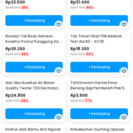
Gigi Dental 5in1 - 7CKQ01
Rp
23.500
Rp
31.400
Rp
36.000
35%
Rp
57.900
46%
+ Keranjang
+ Keranjang
Boodun Tali Body Harness
Tas Travel Obat P3K Medical
Korektor Postur Punggung Size
First Aid Kit - XC115
M - BBJ-15
Rp
26.200
Rp
18.200
Rp
49.900
48%
Rp
37.900
52%
+ Keranjang
+ Keranjang
Alat Ukur Kualitas Air Water
TaffOmicron Dental Floss
Quality Tester TDS Electrolyzer
Benang Gigi Pembersih Plak 50
- JJ2850
PCS - LMT-558
Rp
24.800
Rp
3.500
Rp
47.900
49%
Rp
14.900
77%
+ Keranjang
+ Keranjang
InniFun Alat Bantu Anti Ngorok
Kitbakechen Gunting Operasi