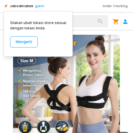
Jabodetabek
ganti
Order Tracking
Alat Kopi
Silakan ubah lokasi store sesuai
dengan lokasi Anda.
Mengerti