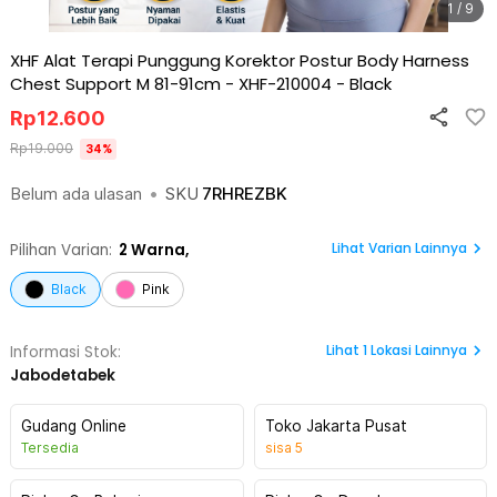
1 / 9
XHF Alat Terapi Punggung Korektor Postur Body Harness
Chest Support M 81-91cm - XHF-210004
-
Black
Rp
12.600
Rp
19.000
34
%
Belum ada ulasan
•
SKU
7RHREZBK
Lihat Varian Lainnya
Pilihan Varian:
2
Warna,
Black
Pink
Lihat
1
Lokasi Lainnya
Informasi Stok:
Jabodetabek
Gudang Online
Toko Jakarta Pusat
Tersedia
sisa
5