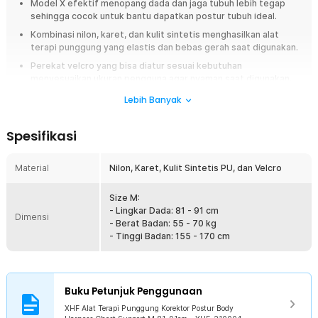
Model X efektif menopang dada dan jaga tubuh lebih tegap
sehingga cocok untuk bantu dapatkan postur tubuh ideal.
Kombinasi nilon, karet, dan kulit sintetis menghasilkan alat
terapi punggung yang elastis dan bebas gerah saat digunakan.
Perekat velcro yang bisa diatur sesuai kebutuhan
menyesuaikan ukuran pengguna agar nyaman saat digunakan.
2 Pilihan warna natural yang aman digunakan tanpa khawatir
Lebih Banyak
mengganggu penampilan.
Spesifikasi
Overview
Bantu jaga postur tubuh dan tetap ideal dengan alat terapi punggung dari
Material
Nilon, Karet, Kulit Sintetis PU, dan Velcro
XHF. Terbuat dari nilon, karet, dan kulit sintetis yang elastis, alat terapi ini
dilengkapi perekat velcro untuk kenyamanan maksimal. Tersedia dalam
2 warna yang bisa dipilih sesuai selera, alat terapi punggung ini cocok
Size M:
digunakan sehari-hari untuk menjaga tubuh tetap tegak dan lebih
- Lingkar Dada: 81 - 91 cm
Dimensi
percaya diri.
- Berat Badan: 55 - 70 kg
- Tinggi Badan: 155 - 170 cm
Fitur
Dukung Postur Ideal
Hadir dengan model X, alat terapi punggung ini dapat menopang
Buku Petunjuk Penggunaan
area dada dengan maksimal. Model ini juga membuat tubuh lebih
XHF Alat Terapi Punggung Korektor Postur Body
tegap dengan menjaga bagian bahu tetap terbuka. Cocok untuk