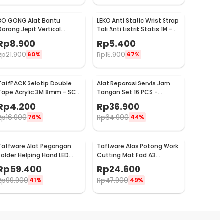
BO GONG Alat Bantu
LEKO Anti Static Wrist Strap
Dorong Jepit Vertical
Tali Anti Listrik Statis 1M -
Toggle Clamp Hold Down
ESD
Rp
8.900
Rp
5.400
Handle - GH-13009
Rp
21.900
Rp
15.900
60%
67%
TaffPACK Selotip Double
Alat Reparasi Servis Jam
Tape Acrylic 3M 8mm - SC-
Tangan Set 16 PCS -
3M
WW082
Rp
4.200
Rp
36.900
Rp
16.900
Rp
64.900
76%
44%
Taffware Alat Pegangan
Taffware Alas Potong Work
Solder Helping Hand LED
Cutting Mat Pad A3
Kaca Pembesar 3.5X - TE-
45x30cm
Rp
59.400
Rp
24.600
801
Rp
99.900
Rp
47.900
41%
49%