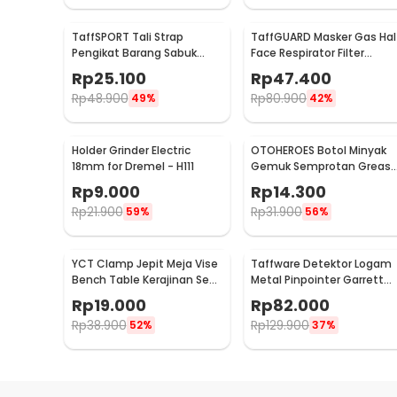
TaffSPORT Tali Strap
TaffGUARD Masker Gas Hal
Pengikat Barang Sabuk
Face Respirator Filter
Cargo Belt Nylon 5M - XR2
Karbon Aktif KN95 - 6200
Rp
25.100
Rp
47.400
Rp
48.900
Rp
80.900
49%
42%
Holder Grinder Electric
OTOHEROES Botol Minyak
18mm for Dremel - H111
Gemuk Semprotan Greas
Gun 250ml - Q001
Rp
9.000
Rp
14.300
Rp
21.900
Rp
31.900
59%
56%
YCT Clamp Jepit Meja Vise
Taffware Detektor Logam
Bench Table Kerajinan Seni
Metal Pinpointer Garrett
Perhiasan 25mm - QST
Waterproof - 1166000
Rp
19.000
Rp
82.000
Rp
38.900
Rp
129.900
52%
37%