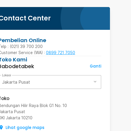
Contact Center
Pembelian Online
Telp : (021) 39 700 200
Customer Service (WA) :
0899 721 7050
Toko Kami
Jabodetabek
Ganti
Lokasi
Jakarta Pusat
Toko
Bendungan Hilir Raya Blok G1 No. 10
Jakarta Pusat
DKI Jakarta
10210
Lihat google maps