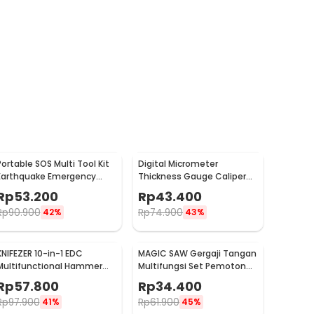
Portable SOS Multi Tool Kit
Digital Micrometer
Earthquake Emergency
Thickness Gauge Caliper
Outdoor Survival - JT21
Carbon Fiber 0-12.7mm -
Rp
53.200
Rp
43.400
TDT25
Rp
90.900
Rp
74.900
42%
43%
KNIFEZER 10-in-1 EDC
MAGIC SAW Gergaji Tangan
Multifunctional Hammer
Multifungsi Set Pemotong
Tool for Camping Survival -
Kayu Besi
Rp
57.800
Rp
34.400
WL-9003
Rp
97.900
Rp
61.900
41%
45%