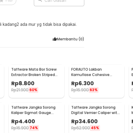
1
(
0
)
Cari Ulasan
 saat dibutuhkan.
di kadang2 ada mur yg tidak bisa dipakai.
:
Membantu (
0
)
Taffware Mata Bor Screw
FORAUTO Lakban
Extractor Broken Striped
Kamuflase Cohesive
Screw Remover 4 PCS - S2
Bandage Tape Hunting
Rp
8.800
Rp
6.300
4.5M 50mm - H10
Rp
21.900
Rp
16.900
60%
63%
Taffware Jangka Sorong
Taffware Jangka Sorong
Kaliper Sigmat Gauge
Digital Vernier Caliper with
1
Micrometer 150mm - QST-
LCD Screen 150mm - JIGO-
Rp
4.400
Rp
34.600
600
150
Rp
16.900
Rp
62.900
74%
45%