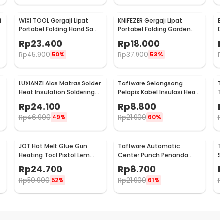
f
WIXI TOOL Gergaji Lipat
KNIFEZER Gergaji Lipat
Portabel Folding Hand Saw
Portabel Folding Garden
39cm - JSZ-002
Hand Saw - LA145
Rp
23.400
Rp
18.000
Rp
45.900
Rp
37.900
50%
53%
LUXIANZI Alas Matras Solder
Taffware Selongsong
e
Heat Insulation Soldering
Pelapis Kabel Insulasi Heat
Mat 340x230mm - S-120B
Shrink Tube 127 PCS - RSG-
Rp
24.100
Rp
8.800
AHZ
Rp
46.900
Rp
21.900
49%
60%
JOT Hot Melt Glue Gun
Taffware Automatic
Heating Tool Pistol Lem
Center Punch Penanda
Tembak Panas 20W - QT-
Titik Bor
Rp
24.700
Rp
8.700
302
Rp
50.900
Rp
21.900
52%
61%