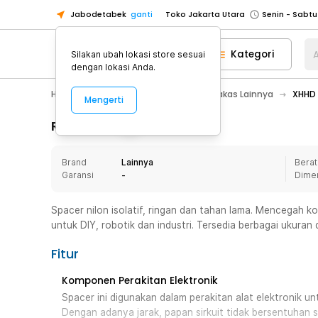
Jabodetabek
ganti
Toko Jakarta Utara
Toko Tangerang
Kategori
A
Silakan ubah lokasi store sesuai
Toko Cikupa
dengan lokasi Anda.
Pick n Go Jakarta Barat
Senin - J
Home Appliance
Perkakas
Perkakas Lainnya
XHHD 
Mengerti
Pick n Go Bekasi
Senin - Jumat (08
Pick n Go Depok
Senin - Jumat (08
Rincian Produk
Toko Jakarta Pusat
Senin - Sabtu
Brand
Lainnya
Berat
Toko Jakarta Barat
Senin - Sabtu
Garansi
-
Dime
Toko Jakarta Utara
Toko Tangerang
Spacer nilon isolatif, ringan dan tahan lama. Mencegah kor
untuk DIY, robotik dan industri. Tersedia berbagai ukuran 
Toko Cikupa
Pick n Go Jakarta Barat
Senin - J
Fitur
Pick n Go Bekasi
Senin - Jumat (08
Komponen Perakitan Elektronik
Pick n Go Depok
Senin - Jumat (08
Spacer ini digunakan dalam perakitan alat elektronik unt
Dengan adanya jarak, papan sirkuit tidak bersentuhan