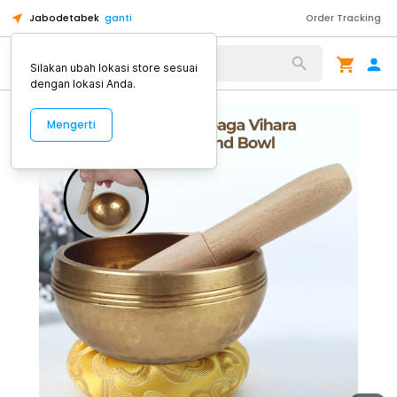
Jabodetabek
ganti
Order Tracking
Alat Kopi
Silakan ubah lokasi store sesuai
dengan lokasi Anda.
Mengerti