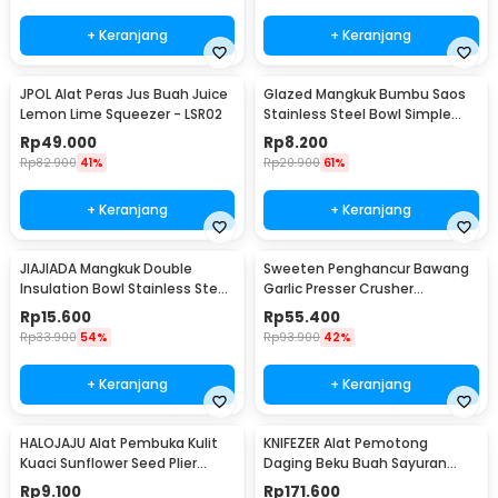
+ Keranjang
+ Keranjang
JPOL Alat Peras Jus Buah Juice
Glazed Mangkuk Bumbu Saos
Lemon Lime Squeezer - LSR02
Stainless Steel Bowl Simple
Design 1 PCS - PJ556
Rp
49.000
Rp
8.200
Rp
82.900
41%
Rp
20.900
61%
+ Keranjang
+ Keranjang
JIAJIADA Mangkuk Double
Sweeten Penghancur Bawang
Insulation Bowl Stainless Steel
Garlic Presser Crusher
304 11.5cm - SGEE1
Squeezer - SU67
Rp
15.600
Rp
55.400
Rp
33.900
54%
Rp
93.900
42%
+ Keranjang
+ Keranjang
HALOJAJU Alat Pembuka Kulit
KNIFEZER Alat Pemotong
Kuaci Sunflower Seed Plier
Daging Beku Buah Sayuran
Cracker 3 Hole - FH829
Meat Slicer Cutter - JJ0517
Rp
9.100
Rp
171.600