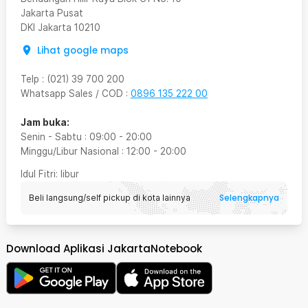
Jakarta Pusat
DKI Jakarta
10210
Lihat google maps
Telp
:
(021) 39 700 200
Whatsapp Sales / COD
:
0896 135 222 00
Jam buka:
Senin - Sabtu
:
09:00
-
20:00
Minggu/Libur Nasional
:
12:00
-
20:00
Idul Fitri
: libur
Selengkapnya
Beli langsung/self pickup di kota lainnya
Download Aplikasi JakartaNotebook