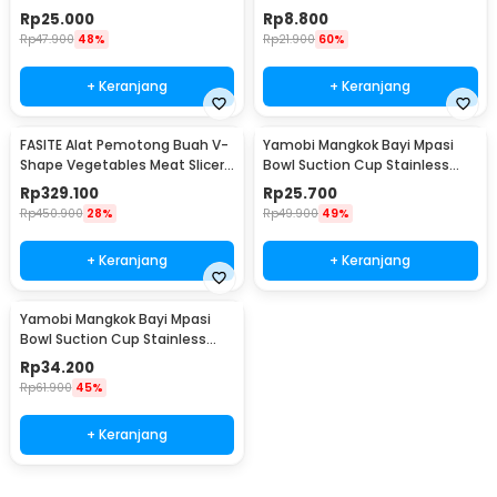
304 15cm - SGEE1
Multifunctional - CM-21
Rp
25.000
Rp
8.800
Rp
47.900
48%
Rp
21.900
60%
+ Keranjang
+ Keranjang
FASITE Alat Pemotong Buah V-
Yamobi Mangkok Bayi Mpasi
Shape Vegetables Meat Slicer
Bowl Suction Cup Stainless
Manual - 139
Steel Silikon without Lid -
Rp
329.100
Rp
25.700
SGEE5
Rp
450.900
28%
Rp
49.900
49%
+ Keranjang
+ Keranjang
Yamobi Mangkok Bayi Mpasi
Bowl Suction Cup Stainless
Steel Silikon with Lid - SGEE5
Rp
34.200
Rp
61.900
45%
+ Keranjang