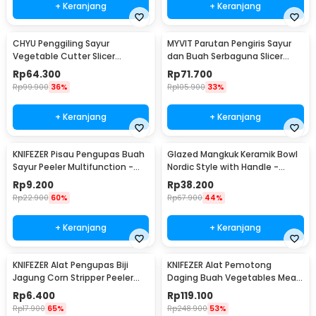
+ Keranjang
+ Keranjang
CHYU Penggiling Sayur
MYVIT Parutan Pengiris Sayur
Vegetable Cutter Slicer
dan Buah Serbaguna Slicer
Tabletop Drum Grater - YG-
Draining Basket - PJ494
Rp
64.300
Rp
71.700
806
Rp
99.900
36%
Rp
105.900
33%
+ Keranjang
+ Keranjang
KNIFEZER Pisau Pengupas Buah
Glazed Mangkuk Keramik Bowl
Sayur Peeler Multifunction -
Nordic Style with Handle -
YYC770
PJ535
Rp
9.200
Rp
38.200
Rp
22.900
60%
Rp
67.900
44%
+ Keranjang
+ Keranjang
KNIFEZER Alat Pengupas Biji
KNIFEZER Alat Pemotong
Jagung Corn Stripper Peeler
Daging Buah Vegetables Meat
Blade Cutter - QMQ210
Slicer - BX002
Rp
6.400
Rp
119.100
Rp
17.900
65%
Rp
248.900
53%