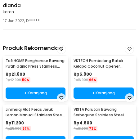
dianda
keren
17 Jun 2022
,
D*****i
Produk Rekomendasi
TaffHOME Penghancur Bawang
VKTECH Pembolong Batok
Putih Garlic Press Stainless
Kelapa Coconut Opener
Steel - A42
Stainless Steel 1 PCS - 399
Rp
21.600
Rp
5.900
Rp
42.900
50%
Rp
16.900
66%
+ Keranjang
+ Keranjang
Jinmeiqi Alat Peras Jeruk
VISTA Parutan Bawang
Lemon Manual Stainless Steel
Serbaguna Stainless Steel
Citrus Squeezer - JQ005
Garlic Grinder - PJ492
Rp
11.200
Rp
4.600
Rp
25.900
57%
Rp
16.900
73%