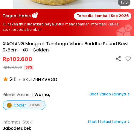
1 / 6
Terjual Habis
Tersedia kembali
Sep 2026
Gunakan fitur
Ingatkan Saya
untuk mendapatkan informasi ketika
stok tersedia kembali.
XIAOLANG Mangkok Tembaga Vihara Buddha Sound Bowl
9x5cm - X8
-
Golden
Rp
102.600
Rp
164.900
38
%
•
SKU
7RHZVBGD
5
(
1
)
Lihat Varian Lainnya
Pilihan Varian:
1
Warna,
Golden
Habis
Lihat
1
Lokasi Lainnya
Informasi Stok:
Jabodetabek