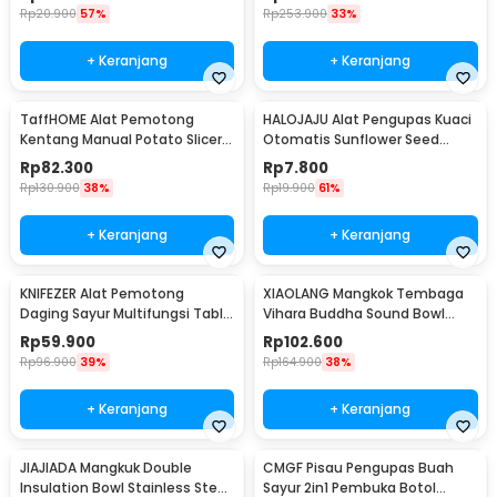
Rp
20.900
57%
Rp
253.900
33%
+ Keranjang
+ Keranjang
TaffHOME Alat Pemotong
HALOJAJU Alat Pengupas Kuaci
Kentang Manual Potato Slicer
Otomatis Sunflower Seed
Easy to Clean - MD-808
Peeling Machine - HA-03
Rp
82.300
Rp
7.800
Rp
130.900
38%
Rp
19.900
61%
+ Keranjang
+ Keranjang
KNIFEZER Alat Pemotong
XIAOLANG Mangkok Tembaga
Daging Sayur Multifungsi Table
Vihara Buddha Sound Bowl
Meat Slicer - CT03
8x4.4cm - X8
Rp
59.900
Rp
102.600
Rp
96.900
39%
Rp
164.900
38%
+ Keranjang
+ Keranjang
JIAJIADA Mangkuk Double
CMGF Pisau Pengupas Buah
Insulation Bowl Stainless Steel
Sayur 2in1 Pembuka Botol