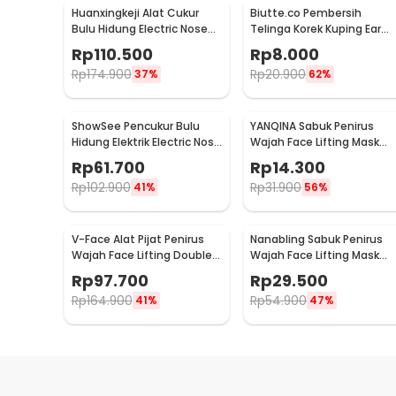
Huanxingkeji Alat Cukur
Biutte.co Pembersih
Bulu Hidung Electric Nose
Telinga Korek Kuping Ear
Hair Trimmer - HN1
Wax Picker 7 PCS - JC7
Rp
110.500
Rp
8.000
Rp
174.900
Rp
20.900
37%
62%
ShowSee Pencukur Bulu
YANQINA Sabuk Penirus
Hidung Elektrik Electric Nose
Wajah Face Lifting Mask
Trimmer - C1-BK
Anti Wrinkle Belt - TZ19
Rp
61.700
Rp
14.300
Rp
102.900
Rp
31.900
41%
56%
V-Face Alat Pijat Penirus
Nanabling Sabuk Penirus
Wajah Face Lifting Double
Wajah Face Lifting Mask
Chin V-Shaped - BYM-903S
Anti Wrinkle M - TZ20
Rp
97.700
Rp
29.500
Rp
164.900
Rp
54.900
41%
47%