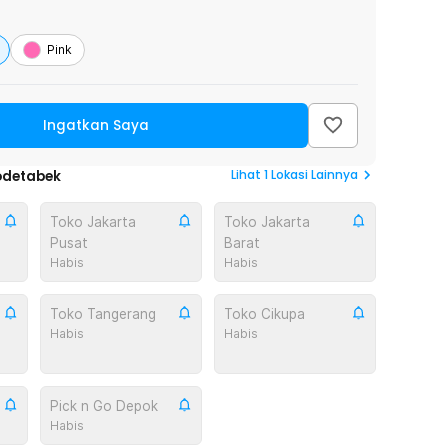
Pink
Ingatkan Saya
Lihat
1
Lokasi Lainnya
odetabek
Toko Jakarta
Toko Jakarta
Pusat
Barat
Habis
Habis
Toko Tangerang
Toko Cikupa
Habis
Habis
Pick n Go Depok
Habis