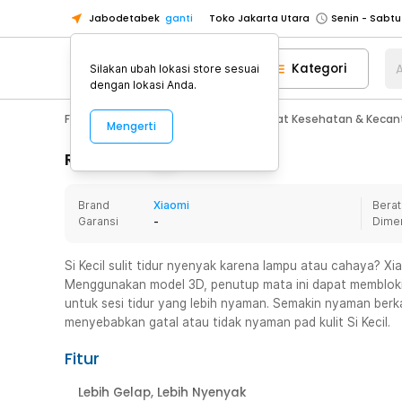
Jabodetabek
ganti
Toko Jakarta Utara
Toko Tangerang
Kategori
A
Silakan ubah lokasi store sesuai
Toko Cikupa
dengan lokasi Anda.
Pick n Go Jakarta Barat
Senin - J
Fashion, Make Up & Beauty Care
Alat Kesehatan & Kecan
Mengerti
Pick n Go Bekasi
Senin - Jumat (08
Pick n Go Depok
Senin - Jumat (08
Rincian Produk
Toko Jakarta Pusat
Senin - Sabtu
Brand
Xiaomi
Berat
Toko Jakarta Barat
Senin - Sabtu
Garansi
-
Dime
Toko Jakarta Utara
Toko Tangerang
Si Kecil sulit tidur nyenyak karena lampu atau cahaya? Xi
Menggunakan model 3D, penutup mata ini dapat memblok
Toko Cikupa
untuk sesi tidur yang lebih nyaman. Semakin nyaman berka
Pick n Go Jakarta Barat
Senin - J
menyebabkan gatal atau tidak nyaman pad kulit Si Kecil.
Pick n Go Bekasi
Senin - Jumat (08
Fitur
Pick n Go Depok
Senin - Jumat (08
Lebih Gelap, Lebih Nyenyak