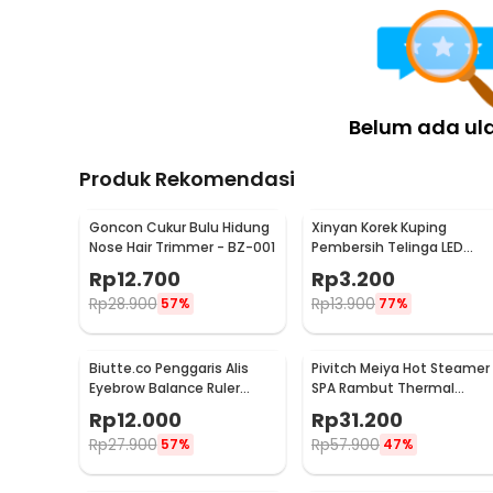
Kelengkapan Produk
Rincian yang Anda dapatkan untuk pembelian produk ini
1 x Xiaomi Dreamlight Penutup Mata Tidur Children
Belum ada ul
Produk Rekomendasi
Goncon Cukur Bulu Hidung
Xinyan Korek Kuping
Nose Hair Trimmer - BZ-001
Pembersih Telinga LED
Flashlight Earpick Clean -
Rp
12.700
Rp
3.200
XY3188
Rp
28.900
Rp
13.900
57%
77%
Biutte.co Penggaris Alis
Pivitch Meiya Hot Steamer
Eyebrow Balance Ruler
SPA Rambut Thermal
Measure Shaping Tool
Treatment Heated Cap -
Rp
12.000
Rp
31.200
YZK1-II
Rp
27.900
Rp
57.900
57%
47%