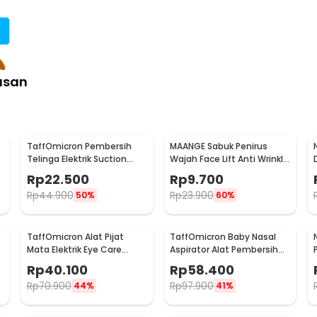
:
 3D Sleep Eye Mask - DLSMG009
asan
TaffOmicron Pembersih
MAANGE Sabuk Penirus
Telinga Elektrik Suction
Wajah Face Lift Anti Wrinkle
Vibration Waterproof -
Belt - TZ18
Rp
22.500
Rp
9.700
842-1
Rp
44.900
Rp
23.900
50%
60%
TaffOmicron Alat Pijat
TaffOmicron Baby Nasal
Mata Elektrik Eye Care
Aspirator Alat Pembersih
Massager - XTK-018
Hidung Bayi - HD-8031
Rp
40.100
Rp
58.400
Rp
70.900
Rp
97.900
44%
41%