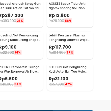
Nasedal Airbrush Spray Gun
AOLIKES Sabuk Tidur Anti
Set Dual Action Tattoo Nail
Ngorok Snoring Solution
Art Painting - NT-180K-3
Chin Rest Band Strap -
Rp
287.200
Rp
12.800
2107
Rp
393.900
Rp
28.900
28%
56%
Rosalind Alat Pemancung
Lebilif Pen Laser Plasma
Hidung Nose Lifting Shaper
Penghilang Jerawat Wajah
Correction - D-16
Dark Spot 5.5W - JT75
Rp
9.100
Rp
117.700
Rp
22.900
Rp
184.900
61%
37%
VECENT Pembersih Telinga
SEFUDUN Alat Penghilang
Ear Wax Removal Air Blower
Kutil Auto Skin Tag Mole
Size S - V843
Removal Kit - LGV41
Rp
6.600
Rp
31.100
Rp
10.000
Rp
57.900
34%
47%