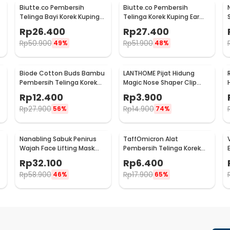
Biutte.co Pembersih
Biutte.co Pembersih
Telinga Bayi Korek Kuping
Telinga Korek Kuping Ear
with Light - 0ZJX9
Spoon LED 7 PCS - JC9
Rp
26.400
Rp
27.400
Rp
50.900
Rp
51.900
49%
48%
Biode Cotton Buds Bambu
LANTHOME Pijat Hidung
Pembersih Telinga Korek
Magic Nose Shaper Clip
Kuping 200 PCS - BD277
Lifting - Lan10
Rp
12.400
Rp
3.900
Rp
27.900
Rp
14.900
56%
74%
Nanabling Sabuk Penirus
TaffOmicron Alat
Wajah Face Lifting Mask
Pembersih Telinga Korek
Anti Wrinkle S - TZ20
Kuping LED Kaca Pembesar
Rp
32.100
Rp
6.400
- XY319
Rp
58.900
Rp
17.900
46%
65%