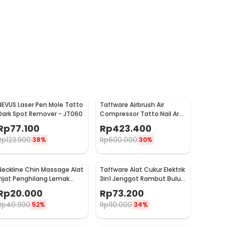
NEVUS Laser Pen Mole Tatto
Taffware Airbrush Air
Dark Spot Remover - JT060
Compressor Tatto Nail Art
35 PSI Dual Action - T-100
Rp
77.100
Rp
423.400
Rp
123.900
Rp
600.000
38%
30%
Neckline Chin Massage Alat
Taffware Alat Cukur Elektrik
Pijat Penghilang Lemak
3in1 Jenggot Rambut Bulu
Dagu Rahang - A241
Hidung - AG-818
Rp
20.000
Rp
73.200
Rp
40.900
Rp
110.000
52%
34%