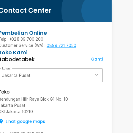
Contact Center
Pembelian Online
Telp : (021) 39 700 200
Customer Service (WA) :
0899 721 7050
Toko Kami
Jabodetabek
Ganti
Lokasi
Jakarta Pusat
Toko
Bendungan Hilir Raya Blok G1 No. 10
Jakarta Pusat
DKI Jakarta
10210
Lihat google maps