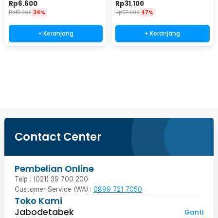
V843
- LGV41
Rp
6.600
Rp
31.100
Rp
10.000
34%
Rp
57.900
47%
+ Keranjang
+ Keranjang
Beli Sekarang
Contact Center
Pembelian Online
Telp : (021) 39 700 200
Customer Service (WA) :
0899 721 7050
Toko Kami
Jabodetabek
Ganti