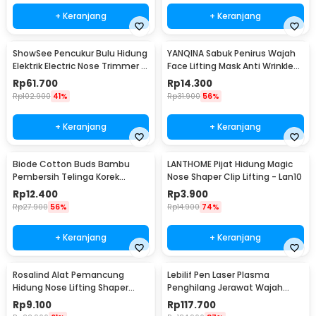
+ Keranjang
+ Keranjang
ShowSee Pencukur Bulu Hidung
YANQINA Sabuk Penirus Wajah
Elektrik Electric Nose Trimmer -
Face Lifting Mask Anti Wrinkle
C1-BK
Belt - TZ19
Rp
61.700
Rp
14.300
Rp
102.900
41%
Rp
31.900
56%
+ Keranjang
+ Keranjang
Biode Cotton Buds Bambu
LANTHOME Pijat Hidung Magic
Pembersih Telinga Korek
Nose Shaper Clip Lifting - Lan10
Kuping 200 PCS - BD277
Rp
12.400
Rp
3.900
Rp
27.900
56%
Rp
14.900
74%
+ Keranjang
+ Keranjang
Rosalind Alat Pemancung
Lebilif Pen Laser Plasma
Hidung Nose Lifting Shaper
Penghilang Jerawat Wajah
Correction - D-16
Dark Spot 5.5W - JT75
Rp
9.100
Rp
117.700