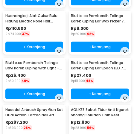
Huanxingkeji Alat Cukur Bulu
Biutte.co Pembersih Telinga
Hidung Electric Nose Hair
Korek Kuping Ear Wax Picker 7
Trimmer - HN1
PCS - JC7
Rp
110.500
Rp
8.000
Rp
174.900
37%
Rp
20.900
62%
+ Keranjang
+ Keranjang
Biutte.co Pembersih Telinga
Biutte.co Pembersih Telinga
Bayi Korek Kuping with Light -
Korek Kuping Ear Spoon LED 7
0ZJX9
PCS - JC9
Rp
26.400
Rp
27.400
Rp
50.900
49%
Rp
51.900
48%
+ Keranjang
+ Keranjang
Nasedal Airbrush Spray Gun Set
AOLIKES Sabuk Tidur Anti Ngorok
Dual Action Tattoo Nail Art
Snoring Solution Chin Rest
Painting - NT-180K-3
Band Strap - 2107
Rp
287.200
Rp
12.800
Rp
393.900
28%
Rp
28.900
56%