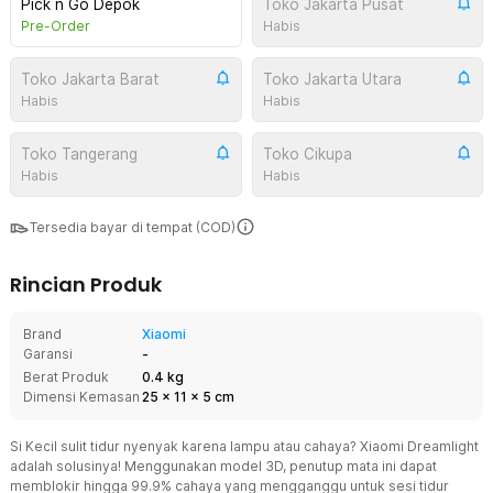
Pick n Go Depok
Toko Jakarta Pusat
Pre-Order
Habis
Toko Jakarta Barat
Toko Jakarta Utara
Habis
Habis
Toko Tangerang
Toko Cikupa
Habis
Habis
Tersedia bayar di tempat (COD)
Rincian Produk
Brand
Xiaomi
Garansi
-
Berat Produk
0.4 kg
Dimensi Kemasan
25
x
11
x
5
cm
Si Kecil sulit tidur nyenyak karena lampu atau cahaya? Xiaomi Dreamlight
adalah solusinya! Menggunakan model 3D, penutup mata ini dapat
memblokir hingga 99.9% cahaya yang mengganggu untuk sesi tidur