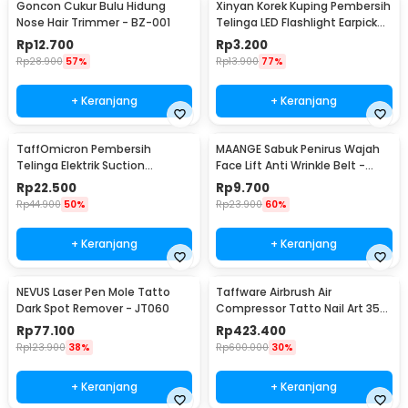
Goncon Cukur Bulu Hidung
Xinyan Korek Kuping Pembersih
Nose Hair Trimmer - BZ-001
Telinga LED Flashlight Earpick
Clean - XY3188
Rp
12.700
Rp
3.200
Rp
28.900
57%
Rp
13.900
77%
+ Keranjang
+ Keranjang
TaffOmicron Pembersih
MAANGE Sabuk Penirus Wajah
Telinga Elektrik Suction
Face Lift Anti Wrinkle Belt -
Vibration Waterproof - 842-1
TZ18
Rp
22.500
Rp
9.700
Rp
44.900
50%
Rp
23.900
60%
+ Keranjang
+ Keranjang
NEVUS Laser Pen Mole Tatto
Taffware Airbrush Air
Dark Spot Remover - JT060
Compressor Tatto Nail Art 35
PSI Dual Action - T-100
Rp
77.100
Rp
423.400
Rp
123.900
38%
Rp
600.000
30%
+ Keranjang
+ Keranjang