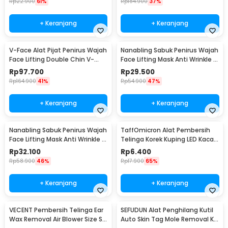
Rp
22.900
61%
Rp
184.900
37%
+ Keranjang
+ Keranjang
V-Face Alat Pijat Penirus Wajah
Nanabling Sabuk Penirus Wajah
Face Lifting Double Chin V-
Face Lifting Mask Anti Wrinkle M
Shaped - BYM-903S
- TZ20
Rp
97.700
Rp
29.500
Rp
164.900
41%
Rp
54.900
47%
+ Keranjang
+ Keranjang
Nanabling Sabuk Penirus Wajah
TaffOmicron Alat Pembersih
Face Lifting Mask Anti Wrinkle S
Telinga Korek Kuping LED Kaca
- TZ20
Pembesar - XY319
Rp
32.100
Rp
6.400
Rp
58.900
46%
Rp
17.900
65%
+ Keranjang
+ Keranjang
VECENT Pembersih Telinga Ear
SEFUDUN Alat Penghilang Kutil
Wax Removal Air Blower Size S -
Auto Skin Tag Mole Removal Kit