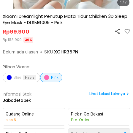
1 / 7
Xiaomi Dreamlight Penutup Mata Tidur Children 3D Sleep
Eye Mask - DLSMG009
-
Pink
Rp
99.900
Rp
153.900
36
%
Belum ada ulasan
•
SKU
XOHR35PN
Pilihan Warna:
Blue
Pink
Habis
Lihat
Lokasi Lainnya
Informasi Stok:
Jabodetabek
Gudang Online
Pick n Go Bekasi
sisa
6
Pre-Order