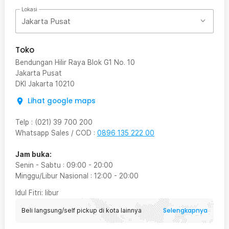
Lokasi
Jakarta Pusat
Toko
Bendungan Hilir Raya Blok G1 No. 10
Jakarta Pusat
DKI Jakarta
10210
Lihat google maps
Telp
:
(021) 39 700 200
Whatsapp Sales / COD
:
0896 135 222 00
Jam buka:
Senin - Sabtu
:
09:00
-
20:00
Minggu/Libur Nasional
:
12:00
-
20:00
Idul Fitri
: libur
Selengkapnya
Beli langsung/self pickup di kota lainnya