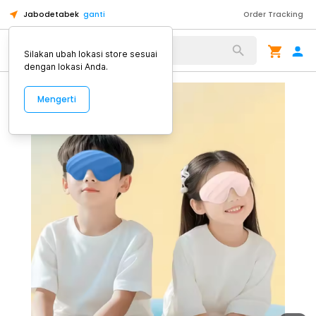
Jabodetabek
ganti
Order Tracking
Alat Kopi
Silakan ubah lokasi store sesuai
dengan lokasi Anda.
Mengerti