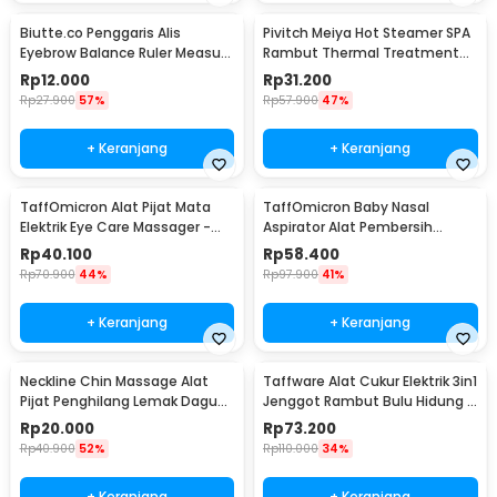
Biutte.co Penggaris Alis
Pivitch Meiya Hot Steamer SPA
Eyebrow Balance Ruler Measure
Rambut Thermal Treatment
Shaping Tool
Heated Cap - YZK1-II
Rp
12.000
Rp
31.200
Rp
27.900
57%
Rp
57.900
47%
+ Keranjang
+ Keranjang
TaffOmicron Alat Pijat Mata
TaffOmicron Baby Nasal
Elektrik Eye Care Massager -
Aspirator Alat Pembersih
XTK-018
Hidung Bayi - HD-8031
Rp
40.100
Rp
58.400
Rp
70.900
44%
Rp
97.900
41%
+ Keranjang
+ Keranjang
Neckline Chin Massage Alat
Taffware Alat Cukur Elektrik 3in1
Pijat Penghilang Lemak Dagu
Jenggot Rambut Bulu Hidung -
Rahang - A241
AG-818
Rp
20.000
Rp
73.200
Rp
40.900
52%
Rp
110.000
34%
+ Keranjang
+ Keranjang