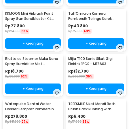
KKMOON Mini Airbrush Paint
TaffOmicron Kamera
Spray Gun Sandblaster Kit
Pembersih Telinga Korek
Single Action - TD-138
Kuping Endoscope HD USB - EU-
Rp
77.800
Rp
43.800
0
Rp
124.900
38%
Rp
75.900
43%
+ Keranjang
+ Keranjang
Biutte.co Steamer Muka Nano
Mijia T100 Sonic Sikat Gigi
Spray Humidifier Mist
Elektrik 1PCS - MES603
Atomization - L-2
Rp
18.700
Rp
132.700
Rp
38.900
52%
Rp
203.900
35%
+ Keranjang
+ Keranjang
Waterpulse Dental Water
TREESMILE Sikat Mandi Bath
Flosser Semprot Pembersih
Brush Back Rubbing with
Gigi 3 Mode 200ml - V500
Shower Puff - LF730
Rp
278.800
Rp
6.400
Rp
381.900
27%
Rp
17.900
65%