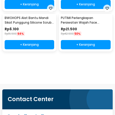
+ Keranjang
+ Keranjang
BWOHOPS Alat Bantu Mandi
PUTIMI Perlengkapan
Sikat Punggung Silicone Scrub
Perawatan Wajah Face
Brush 60cm - BW60
Treatment Equipment 7 PCS -
Rp
6.100
Rp
21.500
PT4
Rp
16.900
64%
Rp
42.900
50%
+ Keranjang
+ Keranjang
Ingatkan Saya
Contact Center