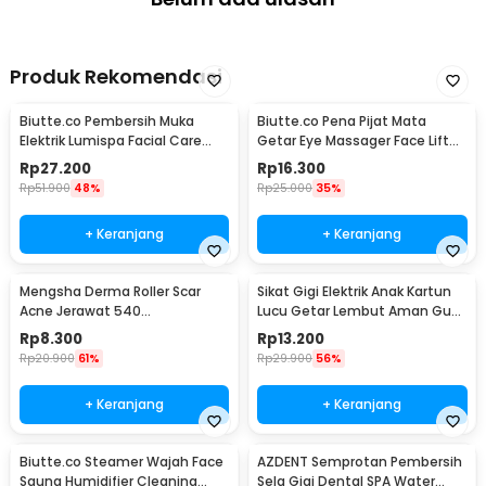
Produk Rekomendasi
Biutte.co Pembersih Muka
Biutte.co Pena Pijat Mata
Elektrik Lumispa Facial Care
Getar Eye Massager Face Lift
5in1 - JBM-8782
Portable 0.5W - Mini 208
Rp
27.200
Rp
16.300
Rp
51.900
48%
Rp
25.000
35%
+ Keranjang
+ Keranjang
Mengsha Derma Roller Scar
Sikat Gigi Elektrik Anak Kartun
Acne Jerawat 540
Lucu Getar Lembut Aman Gusi
Microneedles 1.0mm - DRS100
Baterai AA - H417
Rp
8.300
Rp
13.200
Rp
20.900
61%
Rp
29.900
56%
+ Keranjang
+ Keranjang
Biutte.co Steamer Wajah Face
AZDENT Semprotan Pembersih
Sauna Humidifier Cleaning
Sela Gigi Dental SPA Water