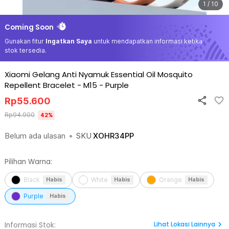
1 / 10
Coming Soon
Gunakan fitur
Ingatkan Saya
untuk mendapatkan informasi ketika
stok tersedia.
Xiaomi Gelang Anti Nyamuk Essential Oil Mosquito
Repellent Bracelet - M15
-
Purple
Rp
55.600
Rp
94.900
42
%
Belum ada ulasan
•
SKU
XOHR34PP
Pilihan Warna:
Black
White
Orange
Habis
Habis
Habis
Purple
Habis
Lihat
Lokasi Lainnya
Informasi Stok: