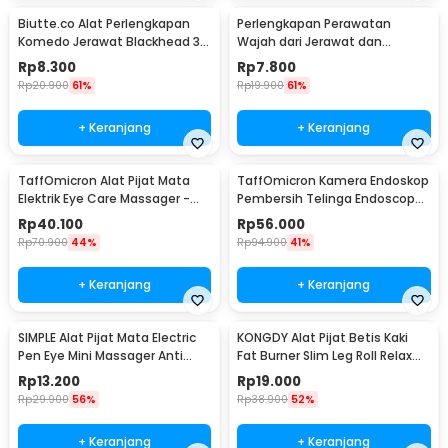
Biutte.co Alat Perlengkapan
Perlengkapan Perawatan
Komedo Jerawat Blackhead 3
Wajah dari Jerawat dan
PCS - PT3
Komedo Double Head 4PCS
Rp
8.300
Rp
7.800
Rp
20.900
61%
Rp
19.900
61%
+ Keranjang
+ Keranjang
TaffOmicron Alat Pijat Mata
TaffOmicron Kamera Endoskop
Elektrik Eye Care Massager -
Pembersih Telinga Endoscope
XTK-018
USB 3 in 1 - i96
Rp
40.100
Rp
56.000
Rp
70.900
44%
Rp
94.900
41%
+ Keranjang
+ Keranjang
SIMPLE Alat Pijat Mata Electric
KONGDY Alat Pijat Betis Kaki
Pen Eye Mini Massager Anti
Fat Burner Slim Leg Roll Relax
Aging - SM17
Massager - 301
Rp
13.200
Rp
19.000
Rp
29.900
56%
Rp
38.900
52%
+ Keranjang
+ Keranjang