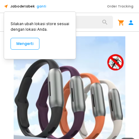
Jabodetabek
ganti
Order Tracking
Alat Kopi
Silakan ubah lokasi store sesuai
dengan lokasi Anda.
Mengerti