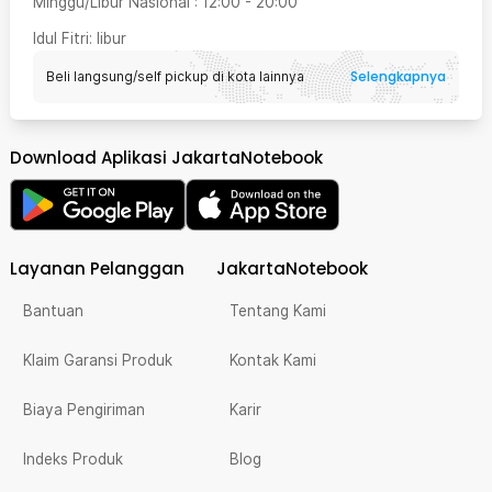
Minggu/Libur Nasional
:
12:00
-
20:00
Idul Fitri
: libur
Selengkapnya
Beli langsung/self pickup di kota lainnya
Download Aplikasi JakartaNotebook
Layanan Pelanggan
JakartaNotebook
Bantuan
Tentang Kami
Klaim Garansi Produk
Kontak Kami
Biaya Pengiriman
Karir
Indeks Produk
Blog