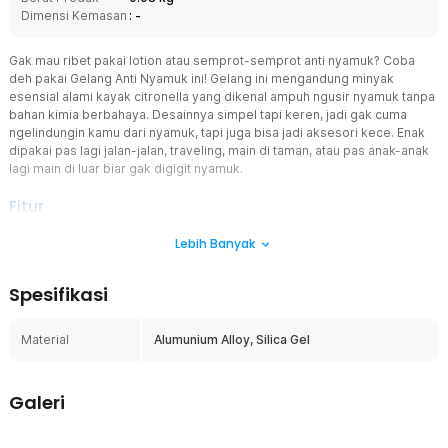
Dimensi Kemasan
: -
Gak mau ribet pakai lotion atau semprot-semprot anti nyamuk? Coba
deh pakai Gelang Anti Nyamuk ini! Gelang ini mengandung minyak
esensial alami kayak citronella yang dikenal ampuh ngusir nyamuk tanpa
bahan kimia berbahaya. Desainnya simpel tapi keren, jadi gak cuma
ngelindungin kamu dari nyamuk, tapi juga bisa jadi aksesori kece. Enak
dipakai pas lagi jalan-jalan, traveling, main di taman, atau pas anak-anak
lagi main di luar biar gak digigit nyamuk.
Fitur
Wangi Yang Natural
Lebih Banyak
Lindungi diri dan keluarga dari gigitan nyamuk serta serangga
lainnya dengan Natural Citronella Oil Repellent, solusi alami yang
Spesifikasi
aman dan efektif! Terbuat dari minyak sereh wangi citronella,
produk ini bekerja sebagai penolak serangga alami tanpa bahan
kimia berbahaya. Aroma khas sereh wangi tidak disukai oleh
Material
Alumunium Alloy, Silica Gel
nyamuk dan serangga, namun tetap segar dan nyaman bagi
manusia. Cocok digunakan untuk segala usia, termasuk anak-anak
dan ibu hamil.
Galeri
Perlindungan Nyamuk Hingga 240 Hari
Produk ini menggunakan inti batang aromaterapi yang bisa diganti