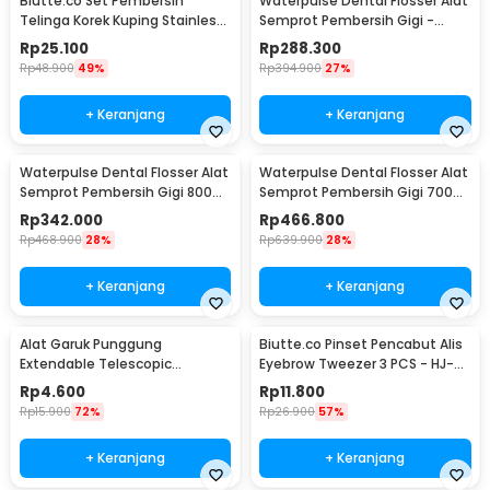
Biutte.co Set Pembersih
Waterpulse Dental Flosser Alat
Telinga Korek Kuping Stainless
Semprot Pembersih Gigi -
Steel 6 PCS - BA35
V400Plus
Rp
25.100
Rp
288.300
Rp
48.900
49%
Rp
394.900
27%
+ Keranjang
+ Keranjang
Waterpulse Dental Flosser Alat
Waterpulse Dental Flosser Alat
Semprot Pembersih Gigi 800ml
Semprot Pembersih Gigi 700ml
- V300
- V660
Rp
342.000
Rp
466.800
Rp
468.900
28%
Rp
639.900
28%
+ Keranjang
+ Keranjang
Alat Garuk Punggung
Biutte.co Pinset Pencabut Alis
Extendable Telescopic
Eyebrow Tweezer 3 PCS - HJ-
Stainless Steel - LJ-158
E92
Rp
4.600
Rp
11.800
Rp
15.900
72%
Rp
26.900
57%
+ Keranjang
+ Keranjang