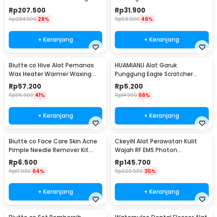
Pore Nano Spray - K33C
Floss - SP-001
Rp
207.500
Rp
31.900
Rp
284.900
28%
Rp
58.900
46%
+ Keranjang
+ Keranjang
Biutte.co Hive Alat Pemanas
HUAMIANLI Alat Garuk
Wax Heater Warmer Waxing
Punggung Eagle Scratcher
Pro-Wax 100 - JG-117
Stainless Steel - B01ER
Rp
57.200
Rp
5.200
Rp
96.900
41%
Rp
14.900
66%
+ Keranjang
+ Keranjang
Biutte.co Face Care Skin Acne
CkeyiN Alat Perawatan Kulit
Pimple Needle Remover Kit
Wajah RF EMS Photon
4PCS - AS1
Rejuvenation - 9902
Rp
6.500
Rp
145.700
Rp
17.900
64%
Rp
220.900
35%
+ Keranjang
+ Keranjang