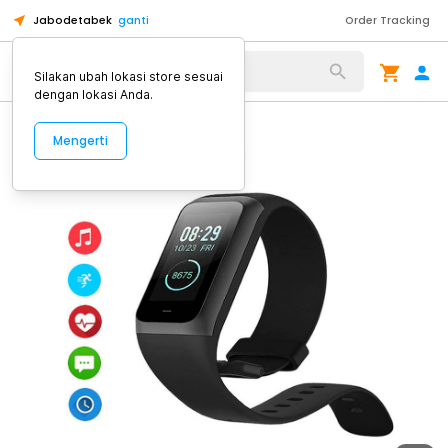
Jabodetabek
ganti
Order Tracking
Alat Kopi
Silakan ubah lokasi store sesuai
dengan lokasi Anda.
Mengerti