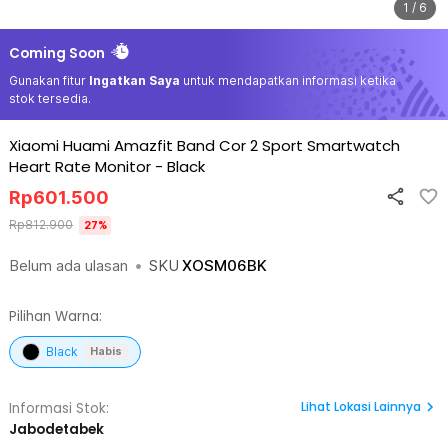
1 / 6
Coming Soon
Gunakan fitur
Ingatkan Saya
untuk mendapatkan informasi ketika
stok tersedia.
Xiaomi Huami Amazfit Band Cor 2 Sport Smartwatch
Heart Rate Monitor
-
Black
Rp
601.500
Rp
812.900
27
%
Belum ada ulasan
•
SKU
XOSM06BK
Pilihan Warna:
Black
Habis
Lihat
Lokasi Lainnya
Informasi Stok:
Jabodetabek