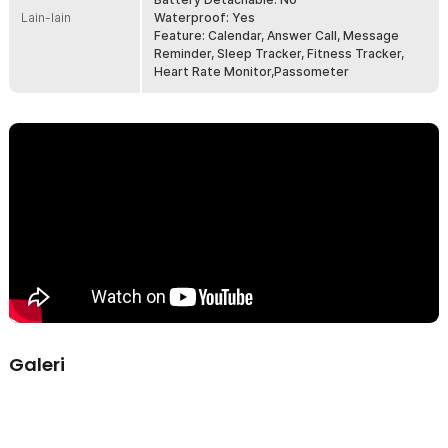
Lain-lain
Waterproof: Yes
Feature: Calendar, Answer Call, Message
Reminder, Sleep Tracker, Fitness Tracker,
Flexible Wristband
Heart Rate Monitor,Passometer
Wristband pada smartwatch ini dibuat lebih fleksibel sehingga
nyaman digunakan dan tidak membuat kulit tangan terasa gatal saat
digunakan.
Galeri