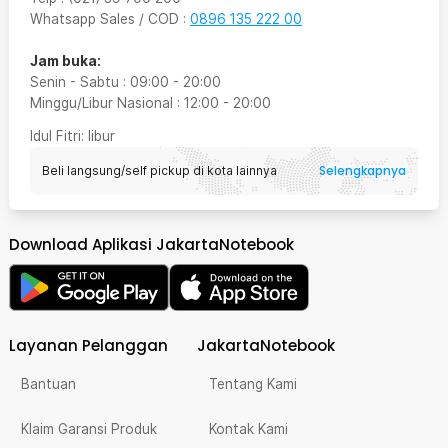
dapat selalu memonitoring detak jantung Anda saat berolahraga
Whatsapp Sales / COD
:
0896 135 222 00
ataupun saat tidur karena alat ini juga dapat menganalisa kualitas
tidur Anda setiap hari.
Jam buka:
Senin - Sabtu
:
09:00
-
20:00
Minggu/Libur Nasional
:
12:00
-
20:00
Idul Fitri
: libur
Selengkapnya
Beli langsung/self pickup di kota lainnya
Download Aplikasi JakartaNotebook
Layanan Pelanggan
JakartaNotebook
Bantuan
Tentang Kami
Klaim Garansi Produk
Kontak Kami