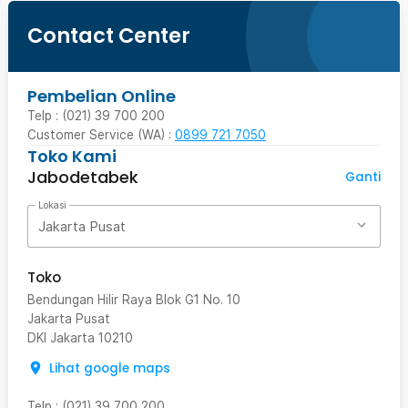
Music Control
Arloji pintar ini didukung dengan koneksi bluetooth 4.0 yang
Contact Center
memungkinkan untuk dapat terkoneksi dengan berbagai perangkat
wireless bluetooth yang Anda miliki seperti headset bluetooth
ataupun smartphone sehingga Anda dapat menyetel lagu dari
smartwatch dan langsung didengarkan lewat earphone atau
Pembelian Online
headset bluetooth Anda.
Telp : (021) 39 700 200
Customer Service (WA) :
0899 721 7050
Toko Kami
Jabodetabek
Ganti
Lokasi
Jakarta Pusat
Toko
Bendungan Hilir Raya Blok G1 No. 10
Jakarta Pusat
DKI Jakarta
10210
Lihat google maps
Heart Rate Monitor and Sleep Monitor
Sensor photoelectric yang disematkan pada jam tangan ini
Telp
:
(021) 39 700 200
memungkinkan deteksi jantung dengan lebih akurat sehingga Anda