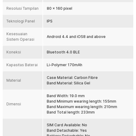
Resolusi Tampilan
80 x 160 pixel
1.23 Inch IPS Color Screen
Smartwatch Xiaomi ini menggunakan layar dengan teknologi IPS
Teknologi Panel
IPS
Touch Screen sehingga layar tampak lebih jelas dan jernih. Selain
itu, layar ini dilapisi dengan material corning gorilla glass sehingga
tahan goresan. Tak hanya itu, body pada jam ini terbuat dari material
Kesesuaian
Android 4.4 and iOS8 and above
stainless steel berkualitas sehingga terjamin daya tahannya.
Sistem Operasi
Koneksi
Bluetooth 4.0 BLE
Kapasitas Baterai
Li-Polymer 170mAh
Case Material: Carbon Fibre
Material
Band Material: Silica Gel
Band Width: 19.0 mm
Band Minimum wearing length: 155mm
Dimensi
Band Maximum wearing length: 210mm
Band Total length: 233mm
SIM Card Available: No
Band Detachable: Yes
Battery Detachable: No