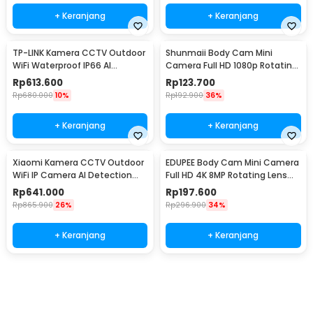
+ Keranjang
+ Keranjang
TP-LINK Kamera CCTV Outdoor
Shunmaii Body Cam Mini
WiFi Waterproof IP66 AI
Camera Full HD 1080p Rotating
Detection 4MP 2K - Tapo
Lens with WiFi - L8
Rp
613.600
Rp
123.700
C520WS
Rp
680.000
10%
Rp
192.900
36%
+ Keranjang
+ Keranjang
Xiaomi Kamera CCTV Outdoor
EDUPEE Body Cam Mini Camera
WiFi IP Camera AI Detection
Full HD 4K 8MP Rotating Lens
IP66 4MP 2.5K - CW400
600mAh without WiFi - ZC-M11
Rp
641.000
Rp
197.600
Rp
865.900
26%
Rp
296.900
34%
+ Keranjang
+ Keranjang
Beli Sekarang