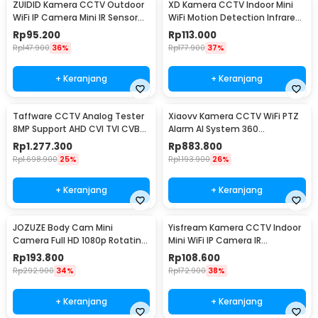
ZUIDID Kamera CCTV Outdoor
XD Kamera CCTV Indoor Mini
WiFi IP Camera Mini IR Sensor
WiFi Motion Detection Infrared
1MP 720P - X10
2MP 1080P - X15
Rp
95.200
Rp
113.000
Rp
147.900
36%
Rp
177.900
37%
+ Keranjang
+ Keranjang
Taffware CCTV Analog Tester
Xiaovv Kamera CCTV WiFi PTZ
8MP Support AHD CVI TVI CVBS
Alarm AI System 360
HDMI VGA - IV8W
Panoramic 2K 5MP H.265 - Q11
Rp
1.277.300
Rp
883.800
Rp
1.698.900
25%
Rp
1.193.900
26%
+ Keranjang
+ Keranjang
JOZUZE Body Cam Mini
Yisfream Kamera CCTV Indoor
Camera Full HD 1080p Rotating
Mini WiFi IP Camera IR
Lens 1000mAh - L11
Detection 1MP 480P - Y-36
Rp
193.800
Rp
108.600
Rp
292.900
34%
Rp
172.900
38%
+ Keranjang
+ Keranjang