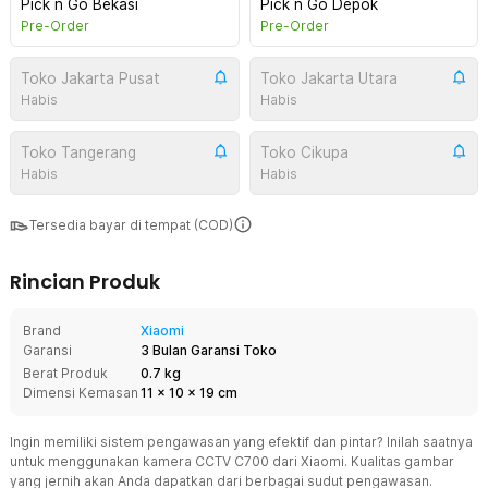
Pick n Go Bekasi
Pick n Go Depok
Pre-Order
Pre-Order
Toko Jakarta Pusat
Toko Jakarta Utara
Habis
Habis
Toko Tangerang
Toko Cikupa
Habis
Habis
Tersedia bayar di tempat (COD)
Rincian Produk
Brand
Xiaomi
Garansi
3 Bulan Garansi Toko
Berat Produk
0.7 kg
Dimensi Kemasan
11
x
10
x
19
cm
Ingin memiliki sistem pengawasan yang efektif dan pintar? Inilah saatnya
untuk menggunakan kamera CCTV C700 dari Xiaomi. Kualitas gambar
yang jernih akan Anda dapatkan dari berbagai sudut pengawasan.