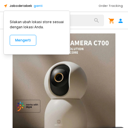
Jabodetabek
ganti
Order Tracking
Alat Kopi
Silakan ubah lokasi store sesuai
dengan lokasi Anda.
Mengerti