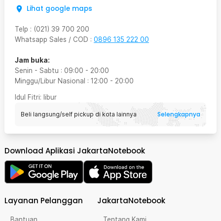
Lihat google maps
Telp
:
(021) 39 700 200
Whatsapp Sales / COD
:
0896 135 222 00
Jam buka:
Senin - Sabtu
:
09:00
-
20:00
Minggu/Libur Nasional
:
12:00
-
20:00
Idul Fitri
: libur
Selengkapnya
Beli langsung/self pickup di kota lainnya
Download Aplikasi JakartaNotebook
Layanan Pelanggan
JakartaNotebook
Bantuan
Tentang Kami