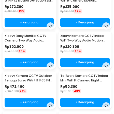
WiFi PTZ Motion Detection 2MP
WiFi IP Camera Motion
1080P - Tapo C200
Detection 2MP 1080P - Tapo
Rp
272.300
Rp
235.000
C100
Rp
310.000
13%
Rp
321.900
27%
+ Keranjang
+ Keranjang
Xiaovv Baby Monitor CCTV
Xiaovv Kamera CCTV Indoor
Camera Two Way Audio
WiFi Two Way Audio Motion
Motion Detection WiFi 2K -
Detection 3MP 2K - XVV-
Rp
302.000
Rp
220.300
XVV-3130S-BM-C1
3630S-Q2
Rp
413.900
28%
Rp
301.900
28%
+ Keranjang
+ Keranjang
Xiaovv Kamera CCTV Outdoor
Taffware Kamera CCTV Indoor
Tenaga Surya WiFi PIR IP65 FHD
Mini WiFi IP Camera Night
2MP 1080P - XVV-1120S-P6 Pro
Vision 2MP 1080P - A9NV
Rp
472.400
Rp
50.300
Rp
647.900
28%
Rp
86.900
43%
+ Keranjang
+ Keranjang