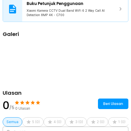
Buku Petunjuk Penggunaan
Rincian yang Anda dapatkan untuk pembelian produk ini:
Xiaomi Kamera CCTV Dual Band WiFi 6 2 Way Call AI
1 x Xiaomi Kamera CCTV Dual Band WiFi 6 2 Way Call AI Detection
Detection 8MP 4K - C700
8MP 4K - C700
1 x Kabel Type C
1 x Adapter
Galeri
1 x Set Wall Mounting
1 x Mounting Sticker
1 x Panduan Penggunaan
Ulasan
0
Beri Ulasan
/5
0
Ulasan
Semua
5
(
0
)
4
(
0
)
3
(
0
)
2
(
0
)
1
(
0
)