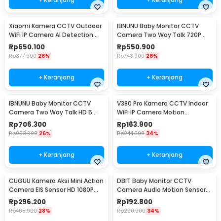
Xiaomi Kamera CCTV Outdoor
IBNUNU Baby Monitor CCTV
WiFi IP Camera AI Detection
Camera Two Way Talk 720P
IP66 4MP 2.5K - CW300
2000 mAh - ABM600
Rp
650.100
Rp
550.900
Rp
877.900
26%
Rp
743.900
26%
+ Keranjang
+ Keranjang
IBNUNU Baby Monitor CCTV
V380 Pro Kamera CCTV Indoor
Camera Two Way Talk HD 5
WiFi IP Camera Motion
Inch Monitor 3000mAh - SM650
Detection 1MP 720P - Q6X
Rp
706.300
Rp
163.900
Rp
953.900
26%
Rp
244.900
34%
+ Keranjang
+ Keranjang
CUGUU Kamera Aksi Mini Action
DBIT Baby Monitor CCTV
Camera EIS Sensor HD 1080P
Camera Audio Motion Sensor
WiFi 500mAh - C3PRO
WiFi 1080P 2MP - SPT-IDC-99
Rp
296.200
Rp
192.800
Rp
405.900
28%
Rp
290.900
34%