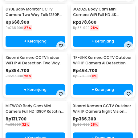
JIYUE Baby Monitor CCTV
JOZUZE Body Cam Mini
Camera Two Way Talk 1280P
Camera WiFi Full HD 4K
1500 mAh - ABM-900
Rotating Lens 1000mAh - L11
Rp
568.900
Rp
278.600
Rp
768.900
27%
Rp
381.900
28%
+ Keranjang
+ Keranjang
Xiaomi Kamera CCTV Indoor
TP-LINK Kamera CCTV Outdoor
WiFi IP AI Detection Two Way
WiFi IP Camera AI Detection
Audio 3MP 2K - C300
IP65 4MP 1080P - Tapo C500
Rp
384.700
Rp
464.700
Rp
527.900
28%
Rp
520.000
11%
+ Keranjang
+ Keranjang
MITWOO Body Cam Mini
Xiaomi Kamera CCTV Outdoor
Camera Full HD 1080P Rotating
WiFi IP Camera Night Vision
Lens 400mAh - D3
IP65 2MP 1080P - AW200
Rp
131.700
Rp
366.300
Rp
191.900
32%
Rp
501.900
28%
+ Keranjang
+ Keranjang