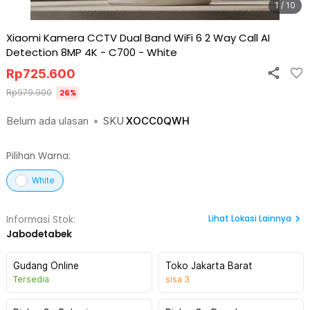
1 / 10
Xiaomi Kamera CCTV Dual Band WiFi 6 2 Way Call AI
Detection 8MP 4K - C700
-
White
Rp
725.600
Rp
979.900
26
%
Belum ada ulasan
•
SKU
XOCC0QWH
Pilihan Warna:
White
Lihat
Lokasi Lainnya
Informasi Stok:
Jabodetabek
Gudang Online
Toko Jakarta Barat
Tersedia
sisa
3