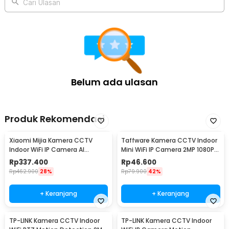
Cari Ulasan
Belum ada ulasan
Produk Rekomendasi
Xiaomi Mijia Kamera CCTV
Taffware Kamera CCTV Indoor
Indoor WiFi IP Camera AI
Mini WiFi IP Camera 2MP 1080P -
Detection 3MP 2K - MJSXJ03HL
A9
Rp
337.400
Rp
46.600
Rp
462.900
28%
Rp
79.900
42%
+ Keranjang
+ Keranjang
TP-LINK Kamera CCTV Indoor
TP-LINK Kamera CCTV Indoor