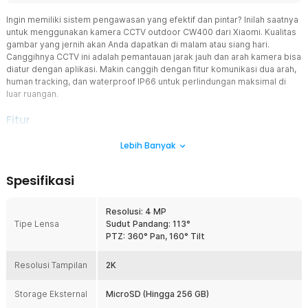
Ingin memiliki sistem pengawasan yang efektif dan pintar? Inilah saatnya
untuk menggunakan kamera CCTV outdoor CW400 dari Xiaomi. Kualitas
gambar yang jernih akan Anda dapatkan di malam atau siang hari.
Canggihnya CCTV ini adalah pemantauan jarak jauh dan arah kamera bisa
diatur dengan aplikasi. Makin canggih dengan fitur komunikasi dua arah,
human tracking, dan waterproof IP66 untuk perlindungan maksimal di
luar ruangan.
Fitur
Kualitas Rekaman Jernih
Lebih Banyak
Kombinasi apertur F1.6 dan kamera 4 MP dengan resolusi 2.5 K
mampu menghasilkan kualitas gambar jelas dan jernih. Tak ada lagi
Spesifikasi
hasil rekaman yang blur jika Anda menggunakan kamera CCTV
outdor pintar dari Xiaomi ini.
Resolusi: 4 MP
Malam Hari Tetap Jelas
Tipe Lensa
Sudut Pandang: 113°
Tidak perlu khawatir saat lingkungan dalam kondisi gelap karena
PTZ: 360° Pan, 160° Tilt
kamera CCTV telah dibekali sistem night vision. Sistem ini
memanfaatkan 2 lampu dengan cahaya inframerah dan 2 lampu
Resolusi Tampilan
dengan cahaya putih. Anda bisa melihat objek dengan jelas meski
2K
di malam hari saat lampu luar rumah sedang mati.
Storage Eksternal
MicroSD (Hingga 256 GB)
Sistem Deteksi Manusia