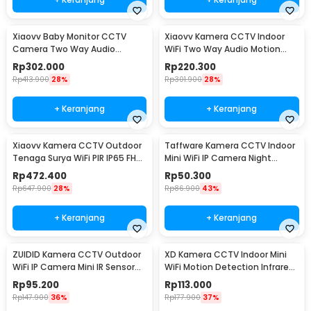
Xiaovv Baby Monitor CCTV
Xiaovv Kamera CCTV Indoor
Camera Two Way Audio
WiFi Two Way Audio Motion
Motion Detection WiFi 2K -
Detection 3MP 2K - XVV-
Rp
302.000
Rp
220.300
XVV-3130S-BM-C1
3630S-Q2
Rp
413.900
28%
Rp
301.900
28%
+ Keranjang
+ Keranjang
Xiaovv Kamera CCTV Outdoor
Taffware Kamera CCTV Indoor
Tenaga Surya WiFi PIR IP65 FHD
Mini WiFi IP Camera Night
2MP 1080P - XVV-1120S-P6 Pro
Vision 2MP 1080P - A9NV
Rp
472.400
Rp
50.300
Rp
647.900
28%
Rp
86.900
43%
+ Keranjang
+ Keranjang
ZUIDID Kamera CCTV Outdoor
XD Kamera CCTV Indoor Mini
WiFi IP Camera Mini IR Sensor
WiFi Motion Detection Infrared
1MP 720P - X10
2MP 1080P - X15
Rp
95.200
Rp
113.000
Rp
147.900
36%
Rp
177.900
37%