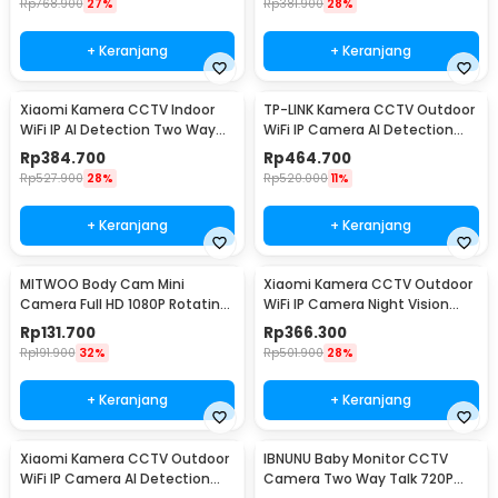
Rp
768.900
27%
Rp
381.900
28%
+ Keranjang
+ Keranjang
Xiaomi Kamera CCTV Indoor
TP-LINK Kamera CCTV Outdoor
WiFi IP AI Detection Two Way
WiFi IP Camera AI Detection
Audio 3MP 2K - C300
IP65 4MP 1080P - Tapo C500
Rp
384.700
Rp
464.700
Rp
527.900
28%
Rp
520.000
11%
+ Keranjang
+ Keranjang
MITWOO Body Cam Mini
Xiaomi Kamera CCTV Outdoor
Camera Full HD 1080P Rotating
WiFi IP Camera Night Vision
Lens 400mAh - D3
IP65 2MP 1080P - AW200
Rp
131.700
Rp
366.300
Rp
191.900
32%
Rp
501.900
28%
+ Keranjang
+ Keranjang
Xiaomi Kamera CCTV Outdoor
IBNUNU Baby Monitor CCTV
WiFi IP Camera AI Detection
Camera Two Way Talk 720P