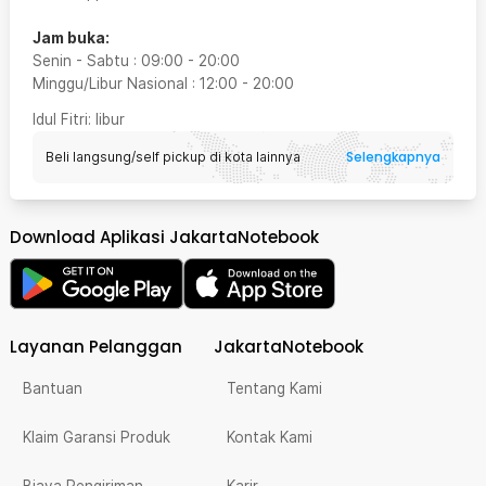
Jam buka:
Senin - Sabtu
:
09:00
-
20:00
Minggu/Libur Nasional
:
12:00
-
20:00
Idul Fitri
: libur
Selengkapnya
Beli langsung/self pickup di kota lainnya
Download Aplikasi JakartaNotebook
Layanan Pelanggan
JakartaNotebook
Bantuan
Tentang Kami
Klaim Garansi Produk
Kontak Kami
Biaya Pengiriman
Karir