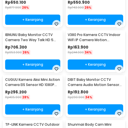
IP66 4MP 2.5K - CW300
2000 mAh - ABM600
Rp
650.100
Rp
550.900
Rp
877.900
26%
Rp
743.900
26%
+ Keranjang
+ Keranjang
IBNUNU Baby Monitor CCTV
V380 Pro Kamera CCTV Indoor
Camera Two Way Talk HD 5
WiFi IP Camera Motion
Inch Monitor 3000mAh - SM650
Detection 1MP 720P - Q6X
Rp
706.300
Rp
163.900
Rp
953.900
26%
Rp
244.900
34%
+ Keranjang
+ Keranjang
CUGUU Kamera Aksi Mini Action
DBIT Baby Monitor CCTV
Camera EIS Sensor HD 1080P
Camera Audio Motion Sensor
WiFi 500mAh - C3PRO
WiFi 1080P 2MP - SPT-IDC-99
Rp
296.200
Rp
192.800
Rp
405.900
28%
Rp
290.900
34%
+ Keranjang
+ Keranjang
TP-LINK Kamera CCTV Outdoor
Shunmaii Body Cam Mini