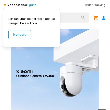
Jabodetabek
ganti
Order Tracking
Alat Kopi
Silakan ubah lokasi store sesuai
dengan lokasi Anda.
Mengerti