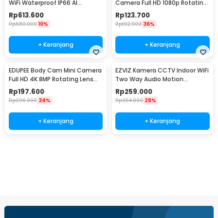
WiFi Waterproof IP66 AI
Camera Full HD 1080p Rotating
Detection 4MP 2K - Tapo
Lens with WiFi - L8
Rp
613.600
Rp
123.700
C520WS
Rp
680.000
10%
Rp
192.900
36%
+ Keranjang
+ Keranjang
EDUPEE Body Cam Mini Camera
EZVIZ Kamera CCTV Indoor WiFi
Full HD 4K 8MP Rotating Lens
Two Way Audio Motion
600mAh without WiFi - ZC-M11
Detection 2MP 1080P - H1C 2MP
Rp
197.600
Rp
259.000
Rp
296.900
34%
Rp
354.900
28%
+ Keranjang
+ Keranjang
Ingatkan Saya