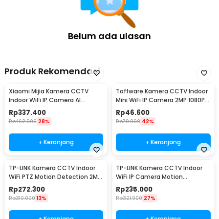
Kelengkapan Produk
Rincian yang Anda dapatkan untuk pembelian produk ini:
Belum ada ulasan
1 x Xiaomi Kamera CCTV Outdoor WiFi IP Camera AI Detection
IP66 4MP 2.5K - CW400
1 x Adaptor Daya
1 x Set Skrup
Produk Rekomendasi
1 x Panduan Penggunaan
Xiaomi Mijia Kamera CCTV
Taffware Kamera CCTV Indoor
Indoor WiFi IP Camera AI
Mini WiFi IP Camera 2MP 1080P -
Detection 3MP 2K - MJSXJ03HL
A9
Rp
337.400
Rp
46.600
Rp
462.900
28%
Rp
79.900
42%
+ Keranjang
+ Keranjang
TP-LINK Kamera CCTV Indoor
TP-LINK Kamera CCTV Indoor
WiFi PTZ Motion Detection 2MP
WiFi IP Camera Motion
1080P - Tapo C200
Detection 2MP 1080P - Tapo
Rp
272.300
Rp
235.000
C100
Rp
310.000
13%
Rp
321.900
27%
+ Keranjang
+ Keranjang