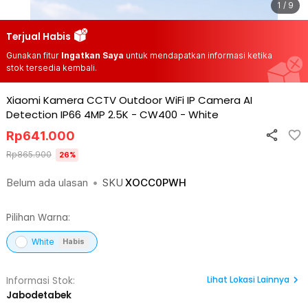
1 / 9
Terjual Habis
Gunakan fitur
Ingatkan Saya
untuk mendapatkan informasi ketika
stok tersedia kembali.
Xiaomi Kamera CCTV Outdoor WiFi IP Camera AI
Detection IP66 4MP 2.5K - CW400
-
White
Rp
641.000
Rp
865.900
26
%
Belum ada ulasan
•
SKU
XOCC0PWH
Pilihan Warna:
White
Habis
Lihat
Lokasi Lainnya
Informasi Stok:
Jabodetabek