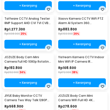
+ Keranjang
+ Keranjang
Taffware CCTV Analog Tester
Xiaovv Kamera CCTV WiFi PTZ
8MP Support AHD CVI TVI CVBS
Alarm AI System 360
HDMI VGA - IV8W
Panoramic 2K 5MP H.265 - Q11
Rp
1.277.300
Rp
883.800
Rp
1.698.900
25%
Rp
1.193.900
26%
+ Keranjang
+ Keranjang
JOZUZE Body Cam Mini
Yisfream Kamera CCTV Indoor
Camera Full HD 1080p Rotating
Mini WiFi IP Camera IR
Lens 1000mAh - L11
Detection 1MP 480P - Y-36
Rp
193.800
Rp
108.600
Rp
292.900
34%
Rp
172.900
38%
+ Keranjang
+ Keranjang
JIYUE Baby Monitor CCTV
JOZUZE Body Cam Mini
Camera Two Way Talk 1280P
Camera WiFi Full HD 4K
1500 mAh - ABM-900
Rotating Lens 1000mAh - L11
Rp
568.900
Rp
278.600