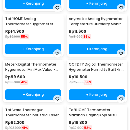
+ Keranjang
+ Keranjang
TaffHOME Analog
Anymetre Analog Hygrometer
Thermometer Hygrometer
Temperature Humidity Monitor
Temperature Humidity -
- TH-108
Rp
14.900
Rp
11.600
TH101B
Rp
32.900
55%
Rp
18.000
36%
+ Keranjang
+ Keranjang
Meterk Digital Thermometer
OOTDTY Digital Thermometer
Hygrometer Min Max Value -
Hygrometer Humidity Built-In
CJ-3305F
Probe - SD583
Rp
59.600
Rp
10.800
Rp
99.900
41%
Rp
25.900
59%
+ Keranjang
+ Keranjang
Taffware Thermogun
TaffHOME Termometer
Thermometer Industrial Laser
Makanan Daging Kopi Susu
Infrared NonContact - CX6000
Analog Single Probe - D9144
Rp
62.200
Rp
18.300
Rp
103.900
41%
Rp
37.900
52%