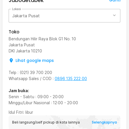
Jabodetabek
Ganti
Lokasi
Jakarta Pusat
Built-in Mijia Bluetooth Gateway Function
Toko
Dengan fungsi built-in Mijia Bluetooth. gateway, Anda dapat
Bendungan Hilir Raya Blok G1 No. 10
menghubungkan perangkat seperti termometer dan hygrometer
Jakarta Pusat
yang Anda miliki sehingga Anda dapat merawat tanaman Anda di
DKI Jakarta
10210
rumah secara otomatis langsung dengan alat canggih ini.
Lihat google maps
Telp
:
(021) 39 700 200
Whatsapp Sales / COD
:
0896 135 222 00
Jam buka:
Senin - Sabtu
:
09:00
-
20:00
Minggu/Libur Nasional
:
12:00
-
20:00
Idul Fitri
: libur
Selengkapnya
Beli langsung/self pickup di kota lainnya