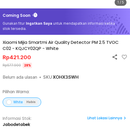
1 / 5
Coming Soon
Gunakan fitur
Ingatkan Saya
untuk mendapatkan informasi ketika
stok tersedia.
Xiaomi Mijia Smartmi Air Quality Detector PM 2.5 TVOC
C02 - KQJCY02QP
-
White
Rp
421.200
Rp
577.900
28
%
Belum ada ulasan
•
SKU
XOHX3SWH
Pilihan Warna:
White
Habis
Lihat
Lokasi Lainnya
Informasi Stok:
Jabodetabek