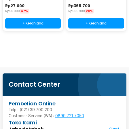
Hygrometer Weather Station -
Bayi Constant Monitoring -
Rp
27.000
Rp
368.700
2158
MMC-T201-2
Rp
50.900
47%
Rp
505.900
28%
+ Keranjang
+ Keranjang
Ingatkan Saya
Contact Center
Pembelian Online
Telp : (021) 39 700 200
Customer Service (WA) :
0899 721 7050
Toko Kami