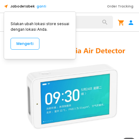
Jabodetabek
ganti
Order Tracking
Alat Kopi
Silakan ubah lokasi store sesuai
dengan lokasi Anda.
Mengerti