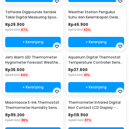
Taffware Digipounds Sendok
Weather Station Pengukur
Takar Digital Measuring Spoon
Suhu dan Kelembapan Desk
500g 0.1g - HM10
Jam Alarm - 3210
Rp
29.900
Rp
46.900
Rp
55.900
47%
Rp
79.900
42%
+ Keranjang
+ Keranjang
Jam Alarm LED Thermometer
Aquarium Digital Thermostat
Hygrometer Forecast Weather
Temperature Controller Sensor
Station - 2159T
Multifungsi - STC-1000
Rp
36.500
Rp
37.600
Rp
64.900
44%
Rp
62.900
41%
+ Keranjang
+ Keranjang
Miaomiaoce E-Ink Thermostat
Thermometer Infrared Digital
Thermometer Humidity Sensor
Non Contact LCD Display -
- MHO-C201
600S
Rp
95.200
Rp
119.900
Rp
147.900
36%
Rp
187.900
37%