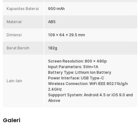
Kapasitas Baterai
950 mAh
5 in 1 Detector
Alat ini memiliki 5 fungsi utama yang dapat digunakan untuk
Material
ABS
mengukur kualitas udara, kadar karbondioksida, serta tingkat
kelembaban dan temperatur yang ada di sekitar Anda. Dengan alat
ini, Anda tidak perlu lagi mengeluarkan biaya untuk membeli satu
Dimensi
109 × 64 × 29.5 mm
per satu alat detektor sehingga lebih praktis, hemat dan serbaguna.
Berat Bersih
182g
Screen Resolution: 800 x 480p
Input Parameters: 5Vm=1A
Battery Type: Lithium Ion Battery
Power Interface: USB Type-C
Lain-lain
Wireless Connection: WiFi IEEE 802.11b/g/n
2.4GHz
Suppport System: Android 4.5 or iOS 9.0 and
Above
Galeri