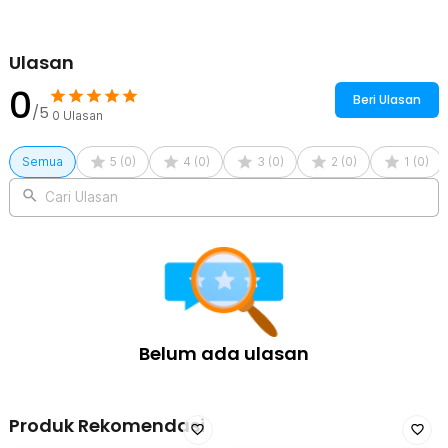
Ulasan
0
Beri Ulasan
/5
0
Ulasan
Semua
5
(
0
)
4
(
0
)
3
(
0
)
2
(
0
)
1
(
0
)
Cari Ulasan
3 High-precision Sensors
Air Detektor iini memiliki 3 sensor utama yaitu Laser PM2.5 sensor,
TVOC and C02a Sensors dan Temperature and humidity sensor.
Ketiga sensor tersebut dapat mengukur secara akurat tingkat
kualitas udara, jumlah karbondioksida, serta tingkat kelembaban
dan temperatur yang ada di sekitar Anda. Berbagai fungsi tersebut
Belum ada ulasan
dikemas menjadi satu dalam produk Xiaomi ini.
Produk Rekomendasi