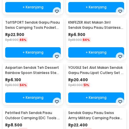
+ Keranjang
+ Keranjang
TaffSPORT Sendok Garpu Pisau
KNIFEZER Alat Makan 3in1
Swiss Camping Tools Pocket
Sendok Garpu Pisau Stainless
Knife EDC 5in1 - A008
Travel 20cm - HG1514
Rp
22.900
Rp
6.900
Rp
41.900
46%
Rp
18.900
64%
+ Keranjang
+ Keranjang
Asipartan Sendok Teh Dessert
YOUGLE Set Alat Makan Sendok
Rainbow Spoon Stainless Steel
Garpu Pisau Lipat Cutlery Set 3
Bulat - A014
PCS - A009
Rp
6.100
Rp
20.400
Rp
16.900
64%
Rp
40.900
51%
+ Keranjang
+ Keranjang
Petrified Fish Sendok Pisau
Sendok Garpu Pisau Swiss
Outdoor Camping EDC Tools -
Army Military Camping Pocket
LX709
Knife EDC 4 in 1 - A011
Rp
8.500
Rp
22.400