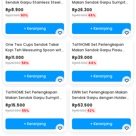
Sendok Garpu Stainless Steel
Makan Sendok Garpu Sumpit
Cutlery Set - XS-B014
Bambu Cutlery Set Winding -
Rp
8.900
Rp
26.300
EA025
Rp
21.900
60%
Rp
49.900
48%
+ Keranjang
+ Keranjang
One Two Cups Sendok Takar
TaffHOME Set Perlengkapan
Kopi Teh Measuring Spoon with
Makan Sendok Garpu Pisau
Clip - G166
Sumpit 8 PCS - EA02300
Rp
11.000
Rp
39.000
Rp
24.900
56%
Rp
68.900
44%
+ Keranjang
+ Keranjang
TaffHOME Set Perlengkapan
EWIN Set Perlengkapan Makan
Makan Sendok Garpu Sumpit
Sendok Garpu dengan Holder
Pouch Cutlery Set - T1
Angsa Swan Rack - NP311
Rp
15.500
Rp
53.500
Rp
33.900
55%
Rp
91.900
42%
+ Keranjang
+ Keranjang