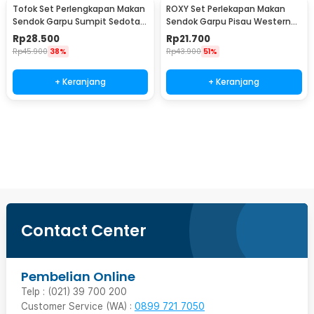
Tofok Set Perlengkapan Makan
ROXY Set Perlekapan Makan
Sendok Garpu Sumpit Sedotan
Sendok Garpu Pisau Western
dengan Pouch - T5
Cutlery Set 4 PCS - C24
Rp
28.500
Rp
21.700
Rp
45.900
38%
Rp
43.900
51%
+ Keranjang
+ Keranjang
Beli Sekarang
Contact Center
Pembelian Online
Telp : (021) 39 700 200
Customer Service (WA) :
0899 721 7050