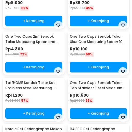
Spoon - RR-20
Measuring Spoon 8 PCS - 167
Rp
8.000
Rp
36.700
Rp
20.900
62%
Rp
65.900
45%
+ Keranjang
+ Keranjang
One Two Cups 2in1 Sendok
One Two Cups Sendok Takar
Takar Measuring Spoon and
Ukur Cup Measuring Spoon 10
Coffee Tamper - G1120
PCS - 16799
Rp
4.800
Rp
10.100
Rp
16.900
72%
Rp
23.900
58%
+ Keranjang
+ Keranjang
TaffHOME Sendok Takar Set
One Two Cups Sendok Takar
Stainless Steel Measuring
Teh Stainless Steel Measuring
Spoon 5 PCS - S300
Spoon 5 PCS - S301
Rp
11.200
Rp
10.600
Rp
25.900
57%
Rp
24.900
58%
+ Keranjang
+ Keranjang
Nordic Set Perlengkapan Makan
BAISPO Set Perlengkapan