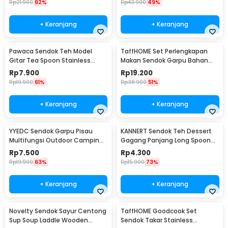
Rp
21.900
62%
Rp
43.900
49%
+ Keranjang
+ Keranjang
Pawaca Sendok Teh Model
TaffHOME Set Perlengkapan
Gitar Tea Spoon Stainless
Makan Sendok Garpu Bahan
Steel 304 12cm - RR-09
Bambu Cutlery Set - EA02510
Rp
7.900
Rp
19.200
Rp
19.900
61%
Rp
38.900
51%
+ Keranjang
+ Keranjang
YYEDC Sendok Garpu Pisau
KANNERT Sendok Teh Dessert
Multifungsi Outdoor Camping
Gagang Panjang Long Spoon
Spork EDC Tools - LX708
Stainless Steel - RR-11
Rp
7.500
Rp
4.300
Rp
19.900
63%
Rp
15.900
73%
+ Keranjang
+ Keranjang
Novelty Sendok Sayur Centong
TaffHOME Goodcook Set
Sup Soup Laddle Wooden
Sendok Takar Stainless