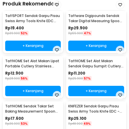
Produk Rekomendasi
TaffSPORT Sendok Garpu Pisau
Taffware Digipounds Sendok
Swiss Army Tools Knife EDC
Takar Digital Measuring Spoon
6in1 - A007
500g 0.1g - HM10
Rp
19.400
Rp
29.900
Rp
39.900
52%
Rp
55.900
47%
+ Keranjang
+ Keranjang
TaffHOME Set Alat Makan Lipat
TaffHOME Set Alat Makan
Portable Cutlery Stainless
Sendok Garpu Sumpit Cutlery
Steel 410 - AOTU
with Pouch - CJ0091
Rp
12.900
Rp
11.200
Rp
28.900
56%
Rp
25.900
57%
+ Keranjang
+ Keranjang
TaffHOME Sendok Takar Set
KNIFEZER Sendok Garpu Pisau
Baking Measurement Spoon
Swiss Army Tools Knife EDC -
0.62-15ml 6 PCS - 16752
A010
Rp
17.600
Rp
25.100
Rp
36.900
53%
Rp
48.900
49%