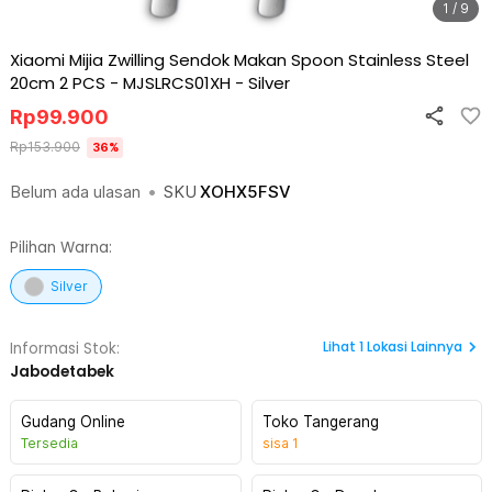
1 / 9
Xiaomi Mijia Zwilling Sendok Makan Spoon Stainless Steel
20cm 2 PCS - MJSLRCS01XH
-
Silver
Rp
99.900
Rp
153.900
36
%
Belum ada ulasan
•
SKU
XOHX5FSV
Pilihan Warna:
Silver
Lihat
1
Lokasi Lainnya
Informasi Stok:
Jabodetabek
Gudang Online
Toko Tangerang
Tersedia
sisa
1