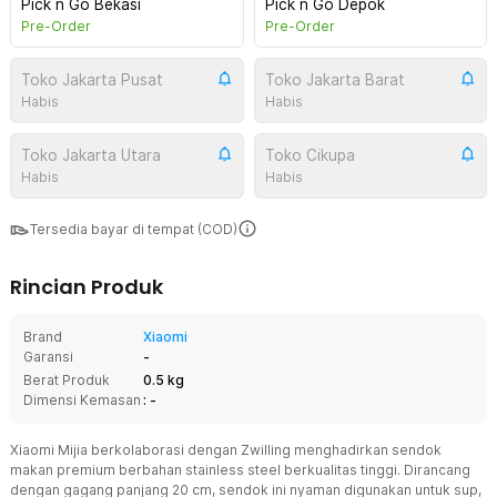
Pick n Go Bekasi
Pick n Go Depok
Pre-Order
Pre-Order
Toko Jakarta Pusat
Toko Jakarta Barat
Habis
Habis
Toko Jakarta Utara
Toko Cikupa
Habis
Habis
Tersedia bayar di tempat (COD)
Rincian Produk
Brand
Xiaomi
Garansi
-
Berat Produk
0.5 kg
Dimensi Kemasan
: -
Xiaomi Mijia berkolaborasi dengan Zwilling menghadirkan sendok
makan premium berbahan stainless steel berkualitas tinggi. Dirancang
dengan gagang panjang 20 cm, sendok ini nyaman digunakan untuk sup,