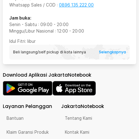
Whatsapp Sales / COD
:
0896 135 222 00
Jam buka:
Senin - Sabtu
:
09:00
-
20:00
Minggu/Libur Nasional
:
12:00
-
20:00
Idul Fitri
: libur
Selengkapnya
Beli langsung/self pickup di kota lainnya
Download Aplikasi JakartaNotebook
Layanan Pelanggan
JakartaNotebook
Bantuan
Tentang Kami
Klaim Garansi Produk
Kontak Kami