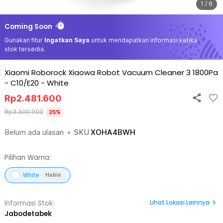
1 / 6
Coming Soon
Gunakan fitur
Ingatkan Saya
untuk mendapatkan informasi ketika
stok tersedia.
Xiaomi Roborock Xiaowa Robot Vacuum Cleaner 3 1800Pa
- C10/E20
-
White
Rp
2.481.600
Rp
3.300.900
25
%
Belum ada ulasan
•
SKU
XOHA4BWH
Pilihan Warna:
White
Habis
Lihat
Lokasi Lainnya
Informasi Stok:
Jabodetabek