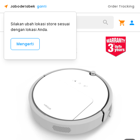
Jabodetabek
ganti
Order Tracking
Alat Kopi
Silakan ubah lokasi store sesuai
dengan lokasi Anda.
Mengerti