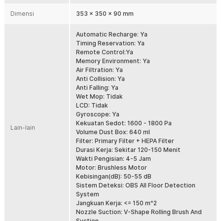
Xiaomi Roborock Xiaowa merupakan sebuah robot pembersih debu dan
Dimensi
353 x 350 x 90 mm
kotoran yang dapat Anda atur secara otomatis untuk membersihkan
seluruh bagian di rumah Anda. Robot ini memiliki daya hisap yang cukup
Automatic Recharge: Ya
besar dengan tenaga 1800 Pa sehingga ampuh membersihkan debu dan
Timing Reservation: Ya
kotoran yang menempel di rumah Anda. Ditenagai dengan baterai
Remote Control:Ya
berkapasitas besar memungkinkan robot ini dapat digunakan dalam
Memory Environment: Ya
waktu yang lama dalam sekali charge.
Air Filtration: Ya
Fitur
Anti Collision: Ya
Anti Falling: Ya
Sensor Akurat
Wet Mop: Tidak
LCD: Tidak
Xiaomi Roborock Xiaowa ini dilengkapi dengan sensor berpresisi
Gyroscope: Ya
tinggi yang dipadukan dengan teknologi AI canggih sehingga robot
Kekuatan Sedot: 1600 - 1800 Pa
dapat membersihkan rumah dengan optimal tanpa ada debu yang
Lain-lain
Volume Dust Box: 640 ml
terlewatkan. Sensor yang terdapat pada robot ini memungkinkan
Filter: Primary Filter + HEPA Filter
robot untuk dapat menganalisa rintangan dengan baik agar robot
Durasi Kerja: Sekitar 120-150 Menit
tidak menabrak saat mendekati kaki meja dan rintangan lainnya.
Wakti Pengisian: 4-5 Jam
Motor: Brushless Motor
Kebisingan(dB): 50-55 dB
Sistem Deteksi: OBS All Floor Detection
System
Jangkuan Kerja: <= 150 m^2
Nozzle Suction: V-Shape Rolling Brush And
Suction