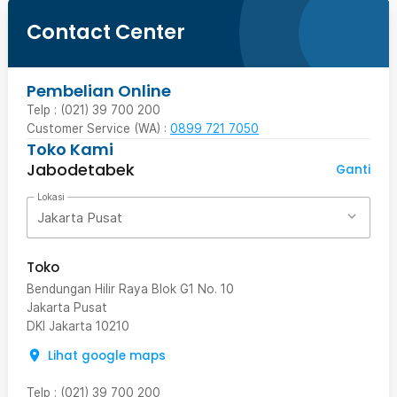
Contact Center
Segala Bentuk Rintangan
Pembelian Online
Roborock Xiaowa ini bisa menerjang rintangan dengan ketinggian
hingga 2 cm sehingga robot ini dapat membersihkan rumah dengan
Telp : (021) 39 700 200
lebih optimal tanpa ada debu yang terlewat.
Customer Service (WA) :
0899 721 7050
Toko Kami
Jabodetabek
Ganti
Lokasi
Jakarta Pusat
Toko
Bendungan Hilir Raya Blok G1 No. 10
Jakarta Pusat
DKI Jakarta
10210
Kelengkapan Produk
Rincian yang Anda dapatkan untuk pembelian produk ini:
Lihat google maps
1 x Xiaomi Roborock Xiaowa Robot Vacuum Cleaner 3 1800Pa -
C10/E20
Telp
:
(021) 39 700 200