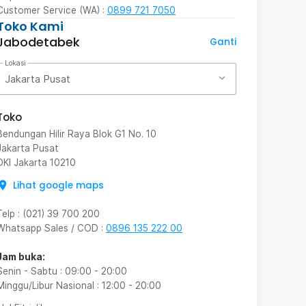
Customer Service (WA) :
0899 721 7050
Toko Kami
Jabodetabek
Ganti
Lokasi
Jakarta Pusat
Toko
Bendungan Hilir Raya Blok G1 No. 10
Jakarta Pusat
DKI Jakarta
10210
Lihat google maps
Telp
:
(021) 39 700 200
Whatsapp Sales / COD
:
0896 135 222 00
Jam buka:
Senin - Sabtu
:
09:00
-
20:00
Minggu/Libur Nasional
:
12:00
-
20:00