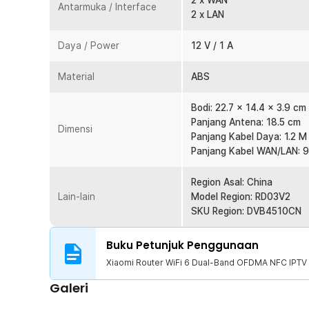
televisi internet tanpa gangguan, dengan kualitas gamb
2 x WAN
Antarmuka / Interface
2 x LAN
Keamanan Terbaik
Keamanan jaringan adalah prioritas utama. Router ini d
Daya / Power
12 V / 1 A
melindungi data Anda dari ancaman cyber. Dengan enkri
serangan DDoS, Anda dapat berselancar di internet de
Material
ABS
Anda aman dari ancaman luar. Anda juga bisa memberi 
dengan membatasi waktu bermainnya dan batasan aplika
Bodi: 22.7 x 14.4 x 3.9 cm
anak.
Panjang Antena: 18.5 cm
Dimensi
Panjang Kabel Daya: 1.2 M
Kelengkapan Produk
Panjang Kabel WAN/LAN: 
Rincian yang Anda dapatkan untuk pembelian produk ini
1 x Xiaomi Router WiFi 6 Dual-Band OFDMA NFC IP
Region Asal: China
1 x Kabel WAN/LAN
Lain-lain
Model Region: RD03V2
1 x Adapter Daya
SKU Region: DVB4510CN
1 x Panduan Penggunaan
Buku Petunjuk Penggunaan
Xiaomi Router WiFi 6 Dual-Band OFDMA NFC IPTV
Galeri