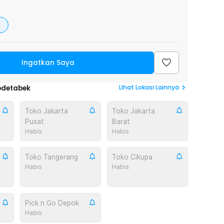
Ingatkan Saya
Lihat
Lokasi Lainnya
odetabek
Toko Jakarta
Toko Jakarta
Pusat
Barat
Habis
Habis
Toko Tangerang
Toko Cikupa
Habis
Habis
Pick n Go Depok
Habis