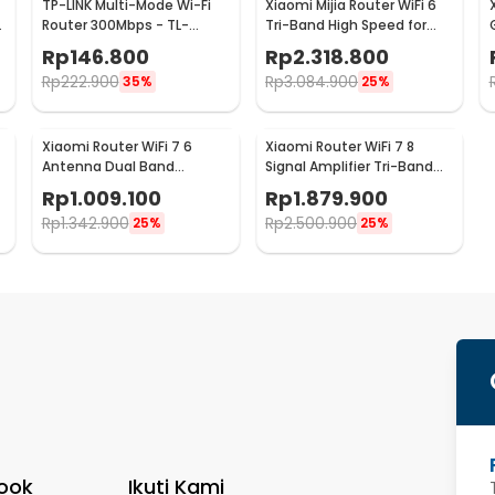
TP-LINK Multi-Mode Wi-Fi
Xiaomi Mijia Router WiFi 6
Router 300Mbps - TL-
Tri-Band High Speed for
WR844N
Gamers 2.4GHz/5GHz -
Rp
146.800
Rp
2.318.800
AX9000
Rp
222.900
Rp
3.084.900
35%
25%
Xiaomi Router WiFi 7 6
Xiaomi Router WiFi 7 8
Antenna Dual Band
Signal Amplifier Tri-Band
A
Qualcomm 4K QAM OFDMA
Quad Core A73 4K QAM -
Rp
1.009.100
Rp
1.879.900
MLO - BE6500
BE7000
Rp
1.342.900
Rp
2.500.900
25%
25%
ook
Ikuti Kami