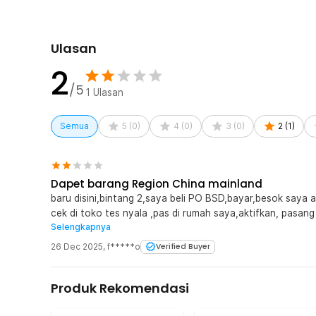
Ulasan
2
/5
1
Ulasan
Semua
5
(
0
)
4
(
0
)
3
(
0
)
2
(
1
)
Dapet barang Region China mainland
baru disini,bintang 2,saya beli PO BSD,bayar,besok saya
cek di toko tes nyala ,pas di rumah saya,aktifkan, pasan
Selengkapnya
mi home untuk masukan,nama wifi dan pasword,test ke se
lumayan,beberapa hari kemudian sya buka mi home di hape
26 Dec 2025
,
f*****o
Verified Buyer
coba,restart,tetap tdk terdeteksi, karena unit region C
center,d tolak secara halus,
Produk Rekomendasi