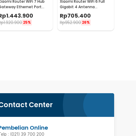
Xiaomi Router WiFi 7 Hub
Xiaomi Router WiFi 6 Full
Gateway Ethernet Port
Gigabit 4 Antenna
2.5G 5G 6500 Mbps -
Qualcomm 2.4GHz/5GHz -
Rp
1.443.900
Rp
705.400
BE6500 Pro
AX3000
Rp
1.920.900
Rp
952.900
25%
26%
Contact Center
Pembelian Online
Telp : (021) 39 700 200