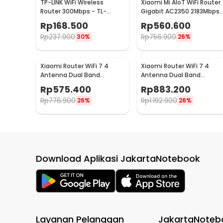
TP-LINK WiFi Wireless
Xiaomi Mi AIoT WiFi Router
Router 300Mbps - TL-
Gigabit AC2350 2183Mbps
WR840N
with 7 High Gain Antena
Rp
168.500
Rp
560.600
Rp
237.900
Rp
756.900
30%
26%
Xiaomi Router WiFi 7 4
Xiaomi Router WiFi 7 4
Antenna Dual Band
Antenna Dual Band
Qualcomm 4K QAM OFDMA
Qualcomm 4K QAM OFDM
Rp
575.400
Rp
883.200
MLO - BE3600
MLO - BE3600 Pro
Rp
776.900
Rp
1.192.900
26%
26%
Download Aplikasi JakartaNotebook
Layanan Pelanggan
JakartaNoteb