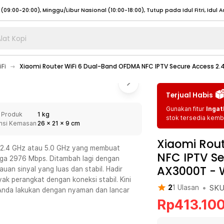
lat Kopi
umat (07:00 - 20:00), Sabtu - Minggu (08:00 - 20:00), Tutup pada Idul Fitri
Sele
Fi
Xiaomi Router WiFi 6 Dual-Band OFDMA NFC IPTV Secure Access 2
:00 - 20:00), Sabtu - Minggu/ Libur Nasional (08:00 - 17:00)
Selengkapnya
:00 - 20:00), Sabtu - Minggu/ Libur Nasional (08:00 - 17:00)
Selengkapnya
Terjual Habis
 (09:00-20:00), Minggu/Libur Nasional (12:00-20:00), Tutup pada Idul Fitri
Sele
Gunakan fitur
Ingat
 Produk
1 kg
 (09:00-20:00), Minggu/Libur Nasional (12:00-20:00), Tutup pada Idul Fitri
Sele
stok tersedia kemba
nsi Kemasan
26
x
21
x
9
cm
Xiaomi Rou
 2.4 GHz atau 5.0 GHz yang membuat
NFC IPTV Se
gga 2976 Mbps. Ditambah lagi dengan
AX3000T
-
an sinyal yang luas dan stabil. Hadir
umat (07:00 - 20:00), Sabtu - Minggu (08:00 - 20:00), Tutup pada Idul Fitri
Sele
perangkat dengan koneksi stabil. Kini
•
SK
2
1
Ulasan
 Anda lakukan dengan nyaman dan lancar
:00 - 20:00), Sabtu - Minggu/ Libur Nasional (08:00 - 17:00)
Selengkapnya
Rp
413.10
:00 - 20:00), Sabtu - Minggu/ Libur Nasional (08:00 - 17:00)
Selengkapnya