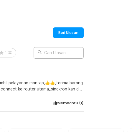
Beri Ulasan
1
(
0
)
Cari Ulasan
 ambil,pelayanan mantap,👍👍,terima barang
g connect ke router utama,.singkron kan dgn
mua perangkat aktif & kinerja
,.tdk terdeteksi, router xiomi ax3000T, sy
Membantu (
1
)
HINA MAINLAND,coba ke xiomi service