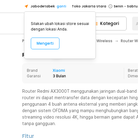
Jabodetabek
ganti
Toko Jakarta Utara
Toko Tangerang
Kategori
A
Silakan ubah lokasi store sesuai
Toko Cikupa
dengan lokasi Anda.
Pick n Go Jakarta Barat
Senin - J
PC & Laptop
Komponen Jaringan & Wireless
Router Wi
Mengerti
Pick n Go Bekasi
Senin - Jumat (08
Pick n Go Depok
Senin - Jumat (08
Rincian Produk
Toko Jakarta Pusat
Senin - Sabtu
Brand
Xiaomi
Berat
Toko Jakarta Barat
Senin - Sabtu
Garansi
3 Bulan
Dime
Toko Jakarta Utara
Toko Tangerang
Router Redmi AX3000T menggunakan jaringan dual-band
router ini dapat mentransfer data dengan kecepatan hin
Toko Cikupa
penggunaan 4 buah antena eksternal yang memberi jangkau
Pick n Go Jakarta Barat
Senin - J
dengan sistem OFDMA yang mampu menghubungkan banyak 
streaming video resolusi 4K, hingga bermain game dapat
Pick n Go Bekasi
Senin - Jumat (08
tanpa gangguan.
Pick n Go Depok
Senin - Jumat (08
Fitur