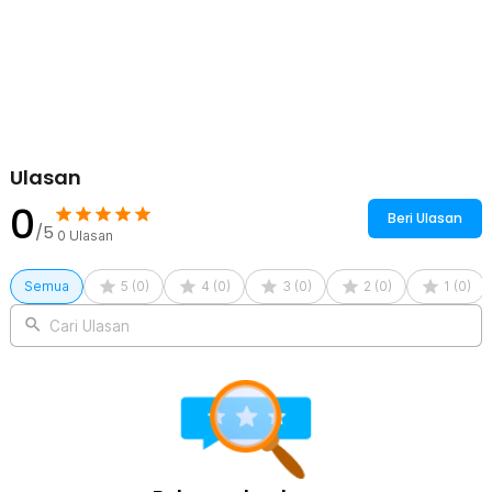
Ulasan
0
Beri Ulasan
/5
0
Ulasan
Semua
5
(
0
)
4
(
0
)
3
(
0
)
2
(
0
)
1
(
0
)
Cari Ulasan