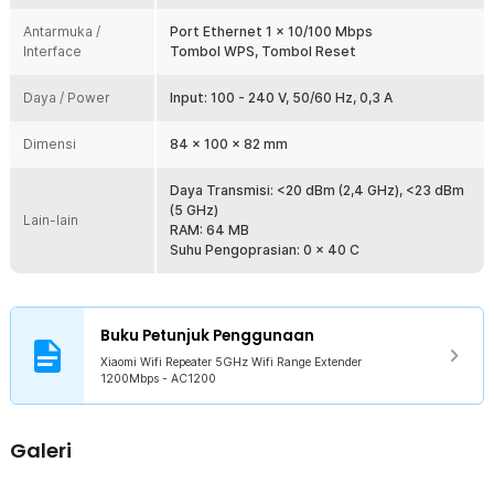
Dengan mode Access Point, Anda cukup menghubungkan extender
ke router dan mengubah koneksi internet kabel menjadi hotspot
Antarmuka /
Port Ethernet 1 x 10/100 Mbps
Wi-Fi pribadi untuk membuat jaringan baru.
Interface
Tombol WPS, Tombol Reset
Menjaga Koneksi Tetap Stabil
Daya / Power
SmartLink memungkinkan Anda menyiapkan koneksi siaga ke
Input: 100 - 240 V, 50/60 Hz, 0,3 A
router sehingga jika koneksi utama Anda gagal, extender secara
otomatis akan terhubung ke frekuensi lain yang dapat
Dimensi
84 x 100 x 82 mm
meningkatkan stabilitas jaringan.
Penyiapan Mudah Dengan Ponsel Anda
Daya Transmisi: <20 dBm (2,4 GHz), <23 dBm
Mi WiFi Range Extender AC1200 dapat berfungsi dengan router
(5 GHz)
Lain-lain
WiFi apa saja. Anda juga dapat menggunakan aplikasi Mi Home
RAM: 64 MB
untuk mengelola dan menyiapkan extender dengan mudah.
Suhu Pengoprasian: 0 x 40 C
Kelengkapan Produk
Rincian yang Anda dapatkan untuk pembelian produk ini:
Buku Petunjuk Penggunaan
1 x Xiaomi Wifi Repeater 5GHz Wifi Range Extender 1200Mbps -
Xiaomi Wifi Repeater 5GHz Wifi Range Extender
AC1200
1200Mbps - AC1200
1 x Panduan Penggunaan
Galeri