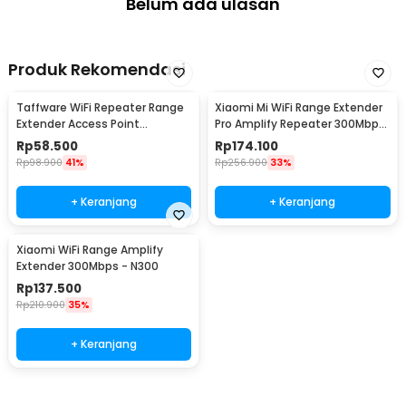
Belum ada ulasan
Produk Rekomendasi
Taffware WiFi Repeater Range
Xiaomi Mi WiFi Range Extender
Extender Access Point
Pro Amplify Repeater 300Mbps
Wireless-N 300Mbps - MT02
- R03
Rp
58.500
Rp
174.100
Rp
98.900
41%
Rp
256.900
33%
+ Keranjang
+ Keranjang
Xiaomi WiFi Range Amplify
Extender 300Mbps - N300
Rp
137.500
Rp
210.900
35%
+ Keranjang