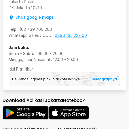
Jakarta Pusat
DKI Jakarta
10210
Lihat google maps
Telp
:
(021) 39 700 200
Whatsapp Sales / COD
:
0896 135 222 00
Jam buka:
Senin - Sabtu
:
09:00
-
20:00
Minggu/Libur Nasional
:
12:00
-
20:00
Idul Fitri
: libur
Selengkapnya
Beli langsung/self pickup di kota lainnya
Download Aplikasi JakartaNotebook