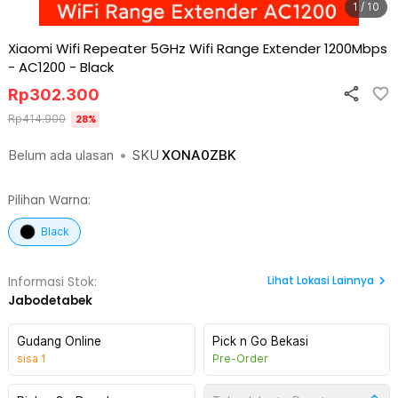
1 / 10
Xiaomi Wifi Repeater 5GHz Wifi Range Extender 1200Mbps
- AC1200
-
Black
Rp
302.300
Rp
414.900
28
%
Belum ada ulasan
•
SKU
XONA0ZBK
Pilihan Warna:
Black
Lihat
Lokasi Lainnya
Informasi Stok:
Jabodetabek
Gudang Online
Pick n Go Bekasi
sisa
1
Pre-Order