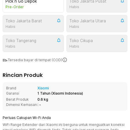
Pick n Go Depok
Toko Jakarta Pusat
Pre-Order
Habis
Toko Jakarta Barat
Toko Jakarta Utara
Habis
Habis
Toko Tangerang
Toko Cikupa
Habis
Habis
Tersedia bayar di tempat (COD)
Rincian Produk
Brand
Xiaomi
Garansi
1 Tahun
(
Xiaomi Indonesia
)
Berat Produk
0.6 kg
Dimensi Kemasan
: -
Perluas Cakupan Wi-Fi Anda
WiFi Range Extender dari Xiaomi ini berguna untuk menguatkan koneksi
sinyal wireless WiFi dirumah Anda. Tidak ada lagi spot ruangan Anda