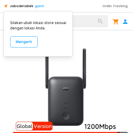
Jabodetabek
ganti
Order Tracking
Alat Kopi
Silakan ubah lokasi store sesuai
dengan lokasi Anda.
Mengerti