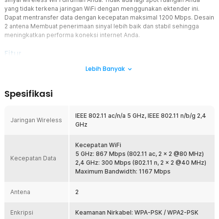
yang tidak terkena jaringan WiFi dengan menggunakan ektender ini.
Dapat mentransfer data dengan kecepatan maksimal 1200 Mbps. Desain
2 antena Membuat penerimaan sinyal lebih baik dan stabil sehingga
meningkatkan performa koneksi internet Anda.
Fitur
Lebih Banyak
WiFi Kecepatan Tinggi di Penjuru Rumah Anda
WiFi Range Extender Mi memungkinkan Anda untuk meningkatkan
dan mengoptimalkan sinyal Wi-Fi. Frekuensi ganda 2,5GHz dan
Spesifikasi
5GHz memungkinkan kecepatan kombinasi hingga 1200 Mbps,
sehingga efektif mengatasi zona tidak efektif WiFi.
IEEE 802.11 ac/n/a 5 GHz, IEEE 802.11 n/b/g 2,4
Memastikan Koneksi yang Cepat
Jaringan Wireless
GHz
Dengan indikasi kode warna sederhana, lampu indikator dapat
membantu Anda menemukan lokasi terbaik untuk jangkauan yang
Kecepatan WiFi
optimal. Memungkinkan Anda untuk menghubungkan perangkat
5 GHz: 867 Mbps (802.11 ac, 2 x 2 @80 MHz)
berkabel seperti TV atau konsol game ke jaringan.
Kecepatan Data
2,4 GHz: 300 Mbps (802.11 n, 2 x 2 @40 MHz)
Desain 2 Antenna
Maximum Bandwidth: 1167 Mbps
Design 2 antena dari Xiaomi WiFi Repeater yang membuat
penerimaan sinyal lebih baik dan stabil sehingga meningkatkan
Antena
2
performa koneksi internet Anda.
Membuat Hotspot Anda Sendiri
Enkripsi
Keamanan Nirkabel: WPA-PSK / WPA2-PSK