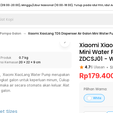
lat Kopi
umat (07:00 - 20:00), Sabtu - Minggu (08:00 - 20:00), Tutup pada Idul Fitri
Sele
Pompa Galon
Xiaomi XiaoLang TDS Dispenser Air Galon Mini Water
:00 - 20:00), Sabtu - Minggu/ Libur Nasional (08:00 - 17:00)
Selengkapnya
:00 - 20:00), Sabtu - Minggu/ Libur Nasional (08:00 - 17:00)
Xiaomi Xiao
Selengkapnya
Mini Water
 (09:00-20:00), Minggu/Libur Nasional (12:00-20:00), Tutup pada Idul Fitri
Sele
ZDCSJ01
-
W
 Produk
0.7 kg
 (09:00-20:00), Minggu/Libur Nasional (12:00-20:00), Tutup pada Idul Fitri
Sele
nsi Kemasan
20
x
22
x
9
cm
•
S
4.7
6
Ulasan
Rp
179.40
ir, Xiaomi XiaoLang Water Pump merupakan
angkat galon untuk keperluan minum, Cukup
aka air secara otomatis akan keluar. Alat
umat (07:00 - 20:00), Sabtu - Minggu (08:00 - 20:00), Tutup pada Idul Fitri
Sele
Pilihan Warna:
 galon.
:00 - 20:00), Sabtu - Minggu/ Libur Nasional (08:00 - 17:00)
Selengkapnya
White
:00 - 20:00), Sabtu - Minggu/ Libur Nasional (08:00 - 17:00)
Selengkapnya
et Sizes