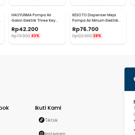
HAOYUNMA Pompa Air
KESOTO Dispenser Meja
Galon Elektrik Three Key
Pompa Air Minum Elektrik
Foldable 1200mAh - K1
Desktop Rechargeable -
Rp
42.200
Rp
76.700
FY-817
Rp
73.900
Rp
122.900
43%
38%
ook
Ikuti Kami
Tiktok
Instagram