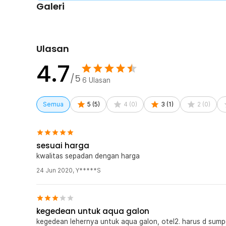
Galeri
Ulasan
4.7
/5
6
Ulasan
Semua
5
(
5
)
4
(
0
)
3
(
1
)
2
(
0
)
sesuai harga
kwalitas sepadan dengan harga
24 Jun 2020
,
Y*****S
kegedean untuk aqua galon
kegedean lehernya untuk aqua galon, otel2. harus d sump