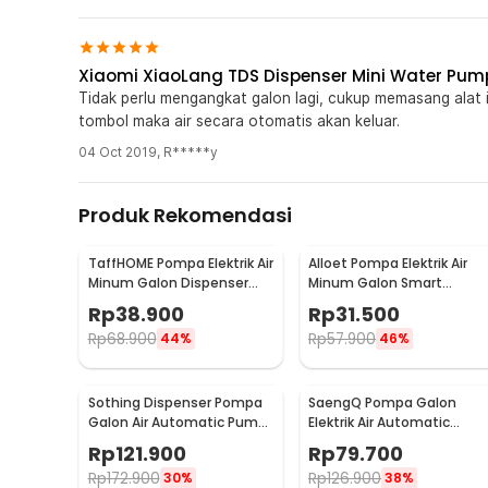
Xiaomi XiaoLang TDS Dispenser Mini Water Pum
Tidak perlu mengangkat galon lagi, cukup memasang alat 
tombol maka air secara otomatis akan keluar.
04 Oct 2019
,
R*****y
Produk Rekomendasi
TaffHOME Pompa Elektrik Air
Alloet Pompa Elektrik Air
Minum Galon Dispenser
Minum Galon Smart
Rechargeable - K1
Pumping Rechargeable - K
Rp
38.900
Rp
31.500
1
Rp
68.900
Rp
57.900
44%
46%
Sothing Dispenser Pompa
SaengQ Pompa Galon
Galon Air Automatic Pump
Elektrik Air Automatic
Rechargeable 2000mAh -
Water Pump - A001
Rp
121.900
Rp
79.700
DSHJ-S-2004
Rp
172.900
Rp
126.900
30%
38%