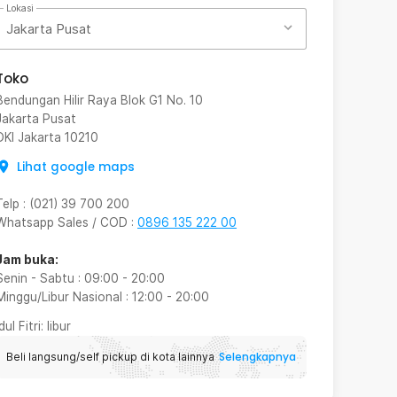
Lokasi
Jakarta Pusat
Toko
Bendungan Hilir Raya Blok G1 No. 10
Jakarta Pusat
DKI Jakarta
10210
Lihat google maps
Telp
:
(021) 39 700 200
Whatsapp Sales / COD
:
0896 135 222 00
Jam buka:
Senin - Sabtu
:
09:00
-
20:00
Minggu/Libur Nasional
:
12:00
-
20:00
Idul Fitri
: libur
Selengkapnya
Beli langsung/self pickup di kota lainnya