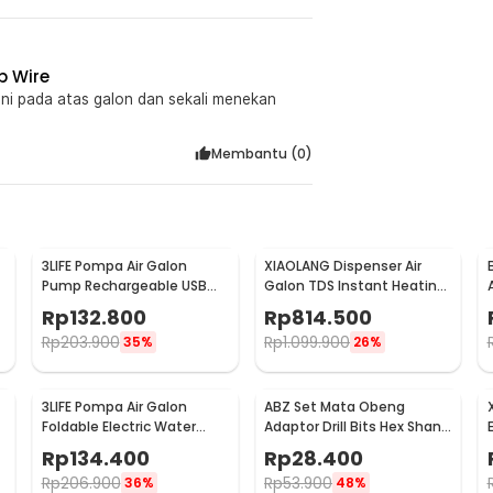
p Wire
ini pada atas galon dan sekali menekan
Membantu (
0
)
3LIFE Pompa Air Galon
XIAOLANG Dispenser Air
Pump Rechargeable USB
Galon TDS Instant Heating
-
Touch Switch - PUMP002
Water Pump - HD-JRSSQ01
Rp
132.800
Rp
814.500
Rp
203.900
Rp
1.099.900
35%
26%
3LIFE Pompa Air Galon
ABZ Set Mata Obeng
Foldable Electric Water
Adaptor Drill Bits Hex Shank
Pump Rechargeable - 012
with Adaptor Universal -
Rp
134.400
Rp
28.400
LK010
Rp
206.900
Rp
53.900
36%
48%