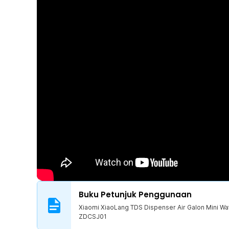
Xiaomi XiaoLang sudah terbuat dari bahan berkualitas fo
aman untuk Anda menggunakan alat ini untuk memulai hidu
Kelengkapan Produk
Rincian yang Anda dapatkan untuk pembelian produk ini
1 x Xiaomi XiaoLang TDS Dispenser Air Galon Mini 
White
1 x Selang Silikon
1 x Kabel USB Micro
1 x Panduan Penggunaan
Buku Petunjuk Penggunaan
Xiaomi XiaoLang TDS Dispenser Air Galon Mini W
ZDCSJ01