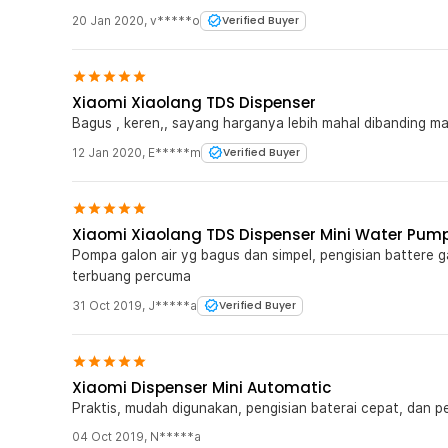
20 Jan 2020
,
v*****o
Verified Buyer
Xiaomi Xiaolang TDS Dispenser
Bagus , keren,, sayang harganya lebih mahal dibanding ma
12 Jan 2020
,
E*****m
Verified Buyer
Xiaomi Xiaolang TDS Dispenser Mini Water Pum
Pompa galon air yg bagus dan simpel, pengisian battere g
terbuang percuma
31 Oct 2019
,
J*****a
Verified Buyer
Xiaomi Dispenser Mini Automatic
Praktis, mudah digunakan, pengisian baterai cepat, dan 
04 Oct 2019
,
N*****a