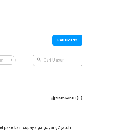
Beri Ulasan
1
(
0
)
Cari Ulasan
Membantu (
0
)
el pake kain supaya ga goyang2 jatuh.