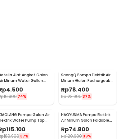
Botella Alat Angkat Galon
SaengQ Pompa Elektrik Air
Air Minum Water Gallon
Minum Galon Rechargeable
Handle Carrier - DP0127
- B2
Rp
4.500
Rp
78.400
Rp
16.900
Rp
123.900
74%
37%
XIAOLANG Pompa Galon Air
HAOYUNMA Pompa Elektrik
Elektrik Water Pump Tap
Air Minum Galon Foldable
Design Rechargeable - HD-
Rechargeable 1200mAh -
Rp
115.100
Rp
74.800
ZDCSJ07
AP228
Rp
180.900
Rp
120.900
37%
39%