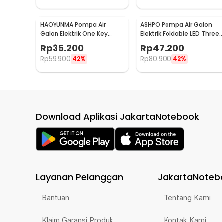
HAOYUNMA Pompa Air
ASHPO Pompa Air Galon
Galon Elektrik One Key
Elektrik Foldable LED Three
Detachable 1200mAh - K1
Key 1200mAh - D18
Rp
35.200
Rp
47.200
Rp
59.900
Rp
80.900
42%
42%
Download Aplikasi JakartaNotebook
Layanan Pelanggan
JakartaNoteb
Bantuan
Tentang Kami
Klaim Garansi Produk
Kontak Kami