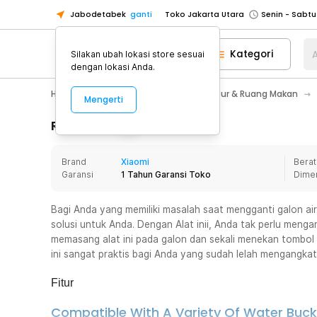
Jabodetabek
ganti
Toko Jakarta Utara
Toko Tangerang
Kategori
A
Silakan ubah lokasi store sesuai
Toko Cikupa
dengan lokasi Anda.
Pick n Go Jakarta Barat
Senin - J
Home Appliance
Perlengkapan Dapur & Ruang Makan
Mengerti
Pick n Go Bekasi
Senin - Jumat (08
Pick n Go Depok
Senin - Jumat (08
Rincian Produk
Toko Jakarta Pusat
Senin - Sabtu
Brand
Xiaomi
Berat
Toko Jakarta Barat
Senin - Sabtu
Garansi
1 Tahun Garansi Toko
Dime
Toko Jakarta Utara
Toko Tangerang
Bagi Anda yang memiliki masalah saat mengganti galon a
solusi untuk Anda. Dengan Alat inii, Anda tak perlu meng
Toko Cikupa
memasang alat ini pada galon dan sekali menekan tombol m
Pick n Go Jakarta Barat
Senin - J
ini sangat praktis bagi Anda yang sudah lelah mengangkat
Pick n Go Bekasi
Senin - Jumat (08
Fitur
Pick n Go Depok
Senin - Jumat (08
Compatible With A Variety Of Water Buck