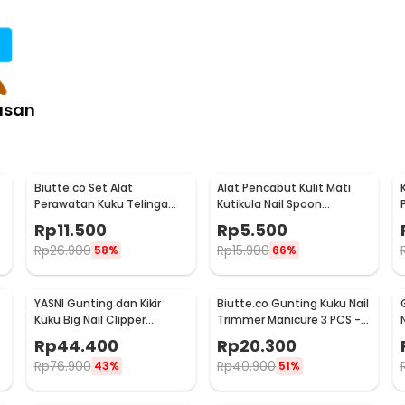
asan
Biutte.co Set Alat
Alat Pencabut Kulit Mati
Perawatan Kuku Telinga
Kutikula Nail Spoon
Alis 7 PCS - LA1-9
Stainless Steel
Rp
11.500
Rp
5.500
Rp
26.900
Rp
15.900
58%
66%
YASNI Gunting dan Kikir
Biutte.co Gunting Kuku Nail
1
Kuku Big Nail Clipper
Trimmer Manicure 3 PCS -
German Stainless Steel -
SFZ2748
Rp
44.400
Rp
20.300
J0087
Rp
76.900
Rp
40.900
43%
51%