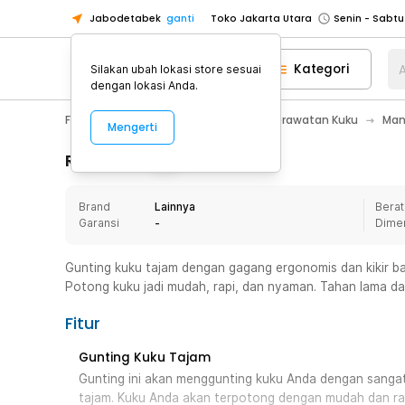
Jabodetabek
ganti
Toko Jakarta Utara
Toko Tangerang
Kategori
A
Silakan ubah lokasi store sesuai
Toko Cikupa
dengan lokasi Anda.
Pick n Go Jakarta Barat
Senin - J
Fashion, Make Up & Beauty Care
Perawatan Kuku
Man
Mengerti
Pick n Go Bekasi
Senin - Jumat (08
Pick n Go Depok
Senin - Jumat (08
Rincian Produk
Toko Jakarta Pusat
Senin - Sabtu
Brand
Lainnya
Berat
Toko Jakarta Barat
Senin - Sabtu
Garansi
-
Dime
Toko Jakarta Utara
Toko Tangerang
Gunting kuku tajam dengan gagang ergonomis dan kikir baw
Potong kuku jadi mudah, rapi, dan nyaman. Tahan lama da
Toko Cikupa
Pick n Go Jakarta Barat
Senin - J
Fitur
Pick n Go Bekasi
Senin - Jumat (08
Gunting Kuku Tajam
Pick n Go Depok
Senin - Jumat (08
Gunting ini akan menggunting kuku Anda dengan sangat
tajam. Kuku Anda akan terpotong dengan mudah dan rap