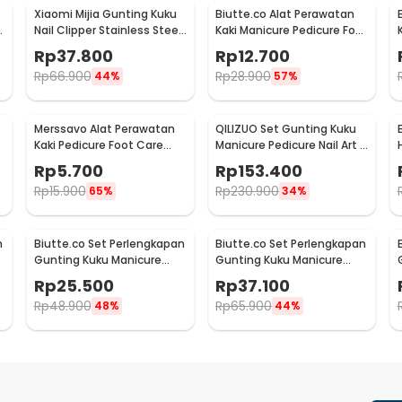
Xiaomi Mijia Gunting Kuku
Biutte.co Alat Perawatan
Nail Clipper Stainless Steel
Kaki Manicure Pedicure Foot
- MJZJD001QW
Care 8in1 - IN1807
Rp
37.800
Rp
12.700
Rp
66.900
Rp
28.900
44%
57%
Merssavo Alat Perawatan
QILIZUO Set Gunting Kuku
Kaki Pedicure Foot Care
Manicure Pedicure Nail Art 9
Scrubber 1 PCS - HB07
PCS - 309
Rp
5.700
Rp
153.400
Rp
15.900
Rp
230.900
65%
34%
n
Biutte.co Set Perlengkapan
Biutte.co Set Perlengkapan
Gunting Kuku Manicure
Gunting Kuku Manicure
Pedicure Nail Clipper 10 PCS
Pedicure Nail Clipper 12 PCS
Rp
25.500
Rp
37.100
- S0M020
- S0M020
Rp
48.900
Rp
65.900
48%
44%