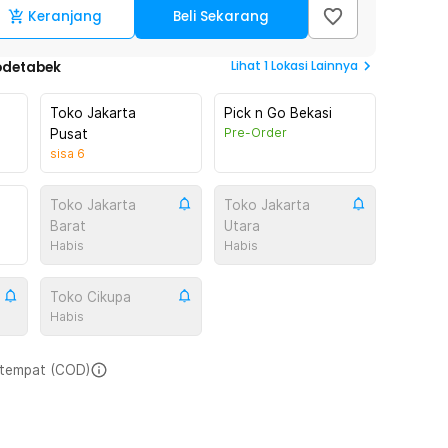
Keranjang
Beli Sekarang
Lihat
1
Lokasi Lainnya
odetabek
Toko Jakarta
Pick n Go Bekasi
Pre-Order
Pusat
sisa
6
Toko Jakarta
Toko Jakarta
Barat
Utara
Habis
Habis
Toko Cikupa
Habis
i tempat (COD)