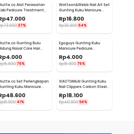
Biutte.co Alat Perawatan
Wattson&Webb Nail Art Set
Kaki Pedicure Treatment
Gunting Kuku Manicure
Set 20 in 1 - GR5663
Pedicure 12 PCS - B07T
Rp
47.000
Rp
16.800
Rp
73.900
Rp
35.900
37%
54%
Biutte.co Gunting Bulu
Egoguys Gunting Kuku
Hidung Nasal Care Hair
Manicure Pedicure
Removal - Ego-1
Professional Stainless
Rp
4.000
Rp
4.000
Steel - NT97
Rp
15.900
Rp
15.900
75%
75%
Biutte.co Set Perlengkapan
XIAOTIANLAI Gunting Kuku
Gunting Kuku Manicure
Nail Clippers Carbon Steel
Pedicure Nail Clipper 16 PCS
Mr-1112 - XGK
Rp
48.600
Rp
18.100
- S0M020
Rp
81.900
Rp
40.900
41%
56%