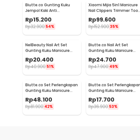
Biutte.co Gunting Kuku
Xiaomi Mijia 5in1 Manicure
Jempol Kaki Anti
Nail Clippers Trimmer Tool
Cantengan Nail Clipper -
Set - MJZJD002QW
Rp
15.200
Rp
99.600
MZ-020
Rp
32.900
Rp
152.900
54%
35%
NelBeauty Nail Art Set
Biutte.co Nail Art Set
Gunting Kuku Manicure
Gunting Kuku Manicure
Pedicure 7 PCS - 7023D
Pedicure 19 PCS - i7000D
Rp
20.400
Rp
24.700
Rp
40.900
Rp
47.900
51%
49%
Biutte.co Set Perlengkapan
Biutte.co Set Perlengkapa
Gunting Kuku Manicure
Gunting Kuku Manicure
Pedicure Nail Clipper 18 PCS
Pedicure Nail Clipper 7 PCS
Rp
48.100
Rp
17.700
- S0M020
- S0M020
Rp
81.900
Rp
36.900
42%
53%