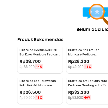
Belum ada ul
Produk Rekomendasi
Biutte.co Electric Nail Drill
Biutte.co Nail Art Set
Bor Kuku Manicure Pedicure
Manicure Pedicure
20000RPM - JMD-100
Stainless Steel 12 PCS -
Rp
38.700
Rp
26.300
012A
Rp
68.900
Rp
49.900
44%
48%
Biutte.co Set Perawatan
Biutte.co Art Set Manicure
Kuku Nail Art Manicure
Pedicure Gunting Kuku 15in
Pedicure 16in1 - MJ1096-01
- MR-6103
Rp
26.500
Rp
32.200
Rp
50.900
Rp
58.900
48%
46%