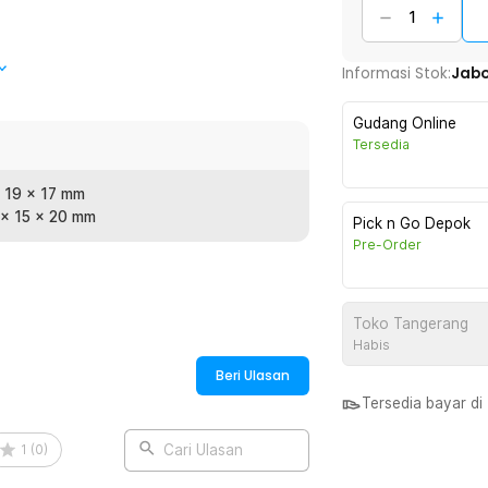
is sehingga Anda dapat menggenggamnya
Informasi Stok:
Jab
rdapat kikir kuku untuk merapikan dan
Gudang Online
Tersedia
gunakan dalam jangka panjang. Bahan
t ketika terkena air atau kelembapan.
x 19 x 17 mm
 x 15 x 20 mm
Pick n Go Depok
Pre-Order
:
teel - XGK
Toko Tangerang
Habis
Beri Ulasan
Tersedia bayar d
1
(
0
)
Cari Ulasan