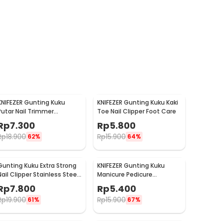
KNIFEZER Gunting Kuku
KNIFEZER Gunting Kuku Kaki
Putar Nail Trimmer
Toe Nail Clipper Foot Care
Manicure - MZ-017
Rp
7.300
Rp
5.800
Rp
18.900
Rp
15.900
62%
64%
Gunting Kuku Extra Strong
KNIFEZER Gunting Kuku
Nail Clipper Stainless Steel
Manicure Pedicure
- YEDC
Professional Stainless
Rp
7.800
Rp
5.400
Steel - Y-02ZJQ
Rp
19.900
Rp
15.900
61%
67%