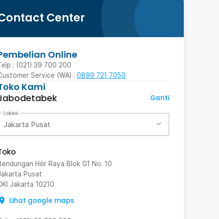
Contact Center
Pembelian Online
Telp : (021) 39 700 200
Customer Service (WA) :
0899 721 7050
Toko Kami
Jabodetabek
Ganti
Lokasi
Jakarta Pusat
Toko
Bendungan Hilir Raya Blok G1 No. 10
Jakarta Pusat
DKI Jakarta
10210
Lihat google maps