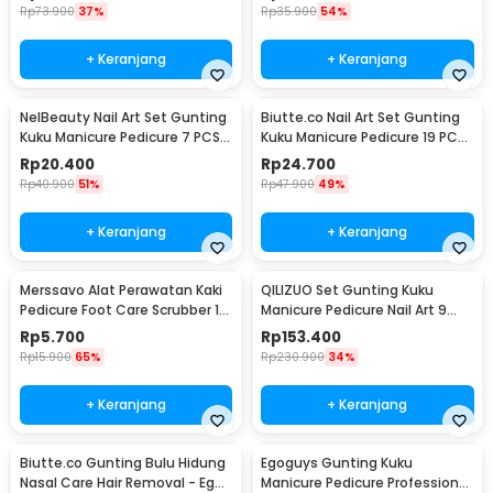
Rp
73.900
37%
Rp
35.900
54%
+ Keranjang
+ Keranjang
NelBeauty Nail Art Set Gunting
Biutte.co Nail Art Set Gunting
Kuku Manicure Pedicure 7 PCS -
Kuku Manicure Pedicure 19 PCS
7023D
- i7000D
Rp
20.400
Rp
24.700
Rp
40.900
51%
Rp
47.900
49%
+ Keranjang
+ Keranjang
Merssavo Alat Perawatan Kaki
QILIZUO Set Gunting Kuku
Pedicure Foot Care Scrubber 1
Manicure Pedicure Nail Art 9
PCS - HB07
PCS - 309
Rp
5.700
Rp
153.400
Rp
15.900
65%
Rp
230.900
34%
+ Keranjang
+ Keranjang
Biutte.co Gunting Bulu Hidung
Egoguys Gunting Kuku
Nasal Care Hair Removal - Ego-
Manicure Pedicure Professional