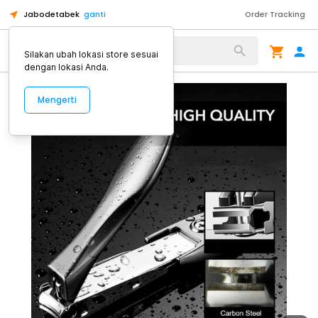
Jabodetabek
ganti
Order Tracking
Alat Kopi
Silakan ubah lokasi store sesuai
dengan lokasi Anda.
Mengerti