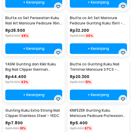
+ Keranjang
+ Keranjang
Biutte.co Set Perawatan Kuku
Biutte.co Art Set Manicure
Nail Art Manicure Pedicure 16in1
Pedicure Gunting Kuku 15in1 -
- MJ1096-01
MR-6103
Rp
26.500
Rp
32.200
Rp
50.900
48%
Rp
58.900
46%
+ Keranjang
+ Keranjang
YASNI Gunting dan Kikir Kuku
Biutte.co Gunting Kuku Nail
Big Nail Clipper German
Trimmer Manicure 3 PCS -
Stainless Steel - J0087
SFZ2748
Rp
44.400
Rp
20.300
Rp
76.900
43%
Rp
40.900
51%
+ Keranjang
+ Keranjang
Gunting Kuku Extra Strong Nail
KNIFEZER Gunting Kuku
Clipper Stainless Steel - YEDC
Manicure Pedicure Professional
Stainless Steel - Y-02ZJQ
Rp
7.800
Rp
5.400
Rp
19.900
61%
Rp
15.900
67%