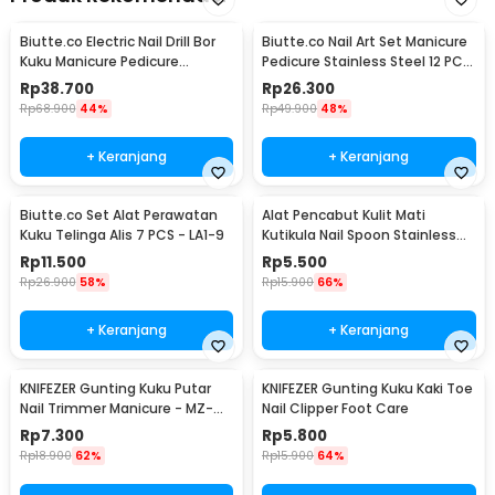
Biutte.co Electric Nail Drill Bor
Biutte.co Nail Art Set Manicure
Kuku Manicure Pedicure
Pedicure Stainless Steel 12 PCS
20000RPM - JMD-100
- 012A
Rp
38.700
Rp
26.300
Rp
68.900
44%
Rp
49.900
48%
+ Keranjang
+ Keranjang
Biutte.co Set Alat Perawatan
Alat Pencabut Kulit Mati
Kuku Telinga Alis 7 PCS - LA1-9
Kutikula Nail Spoon Stainless
Steel
Rp
11.500
Rp
5.500
Rp
26.900
58%
Rp
15.900
66%
+ Keranjang
+ Keranjang
KNIFEZER Gunting Kuku Putar
KNIFEZER Gunting Kuku Kaki Toe
Nail Trimmer Manicure - MZ-
Nail Clipper Foot Care
017
Rp
7.300
Rp
5.800
Rp
18.900
62%
Rp
15.900
64%