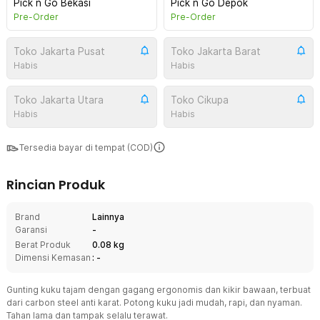
Pick n Go Bekasi
Pick n Go Depok
Pre-Order
Pre-Order
Toko Jakarta Pusat
Toko Jakarta Barat
Habis
Habis
Toko Jakarta Utara
Toko Cikupa
Habis
Habis
Tersedia bayar di tempat (COD)
Rincian Produk
Brand
Lainnya
Garansi
-
Berat Produk
0.08 kg
Dimensi Kemasan
: -
Gunting kuku tajam dengan gagang ergonomis dan kikir bawaan, terbuat
dari carbon steel anti karat. Potong kuku jadi mudah, rapi, dan nyaman.
Tahan lama dan tampak selalu terawat.