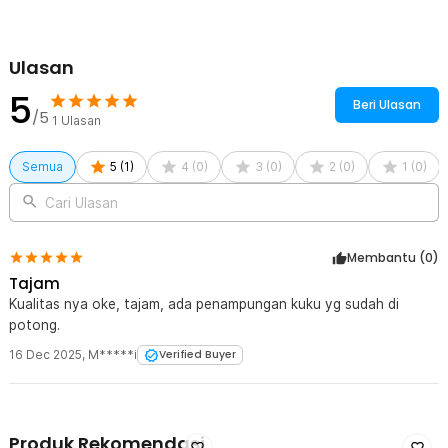
Ulasan
5
Beri Ulasan
/5
1
Ulasan
Semua
5
(
1
)
4
(
0
)
3
(
0
)
2
(
0
)
1
(
0
)
Cari Ulasan
Membantu (
0
)
Tajam
Kualitas nya oke, tajam, ada penampungan kuku yg sudah di
potong.
16 Dec 2025
,
M*****i
Verified Buyer
Produk Rekomendasi