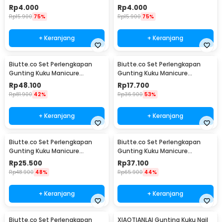
1
Stainless Steel - NT97
Rp
4.000
Rp
4.000
Rp
15.900
75%
Rp
15.900
75%
+ Keranjang
+ Keranjang
Biutte.co Set Perlengkapan
Biutte.co Set Perlengkapan
Gunting Kuku Manicure
Gunting Kuku Manicure
Pedicure Nail Clipper 18 PCS -
Pedicure Nail Clipper 7 PCS -
Rp
48.100
Rp
17.700
S0M020
S0M020
Rp
81.900
42%
Rp
36.900
53%
+ Keranjang
+ Keranjang
Biutte.co Set Perlengkapan
Biutte.co Set Perlengkapan
Gunting Kuku Manicure
Gunting Kuku Manicure
Pedicure Nail Clipper 10 PCS -
Pedicure Nail Clipper 12 PCS -
Rp
25.500
Rp
37.100
S0M020
S0M020
Rp
48.900
48%
Rp
65.900
44%
+ Keranjang
+ Keranjang
Biutte.co Set Perlengkapan
XIAOTIANLAI Gunting Kuku Nail