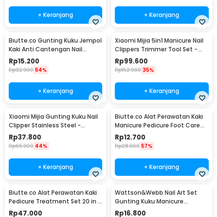
+ Keranjang
+ Keranjang
Biutte.co Gunting Kuku Jempol
Xiaomi Mijia 5in1 Manicure Nail
Kaki Anti Cantengan Nail
Clippers Trimmer Tool Set -
Clipper - MZ-020
MJZJD002QW
Rp
15.200
Rp
99.600
Rp
32.900
54%
Rp
152.900
35%
+ Keranjang
+ Keranjang
Xiaomi Mijia Gunting Kuku Nail
Biutte.co Alat Perawatan Kaki
Clipper Stainless Steel -
Manicure Pedicure Foot Care
MJZJD001QW
8in1 - IN1807
Rp
37.800
Rp
12.700
Rp
66.900
44%
Rp
28.900
57%
+ Keranjang
+ Keranjang
Biutte.co Alat Perawatan Kaki
Wattson&Webb Nail Art Set
Pedicure Treatment Set 20 in 1
Gunting Kuku Manicure
- GR5663
Pedicure 12 PCS - B07T
Rp
47.000
Rp
16.800