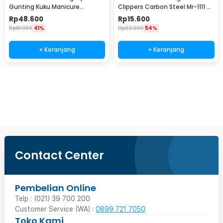
Gunting Kuku Manicure
Clippers Carbon Steel Mr-1111 -
Pedicure Nail Clipper 16 PCS -
XGK
Rp
48.600
Rp
15.600
S0M020
Rp
81.900
41%
Rp
33.900
54%
+ Keranjang
+ Keranjang
Beli Sekarang
Contact Center
Pembelian Online
Telp : (021) 39 700 200
Customer Service (WA) :
0899 721 7050
Toko Kami