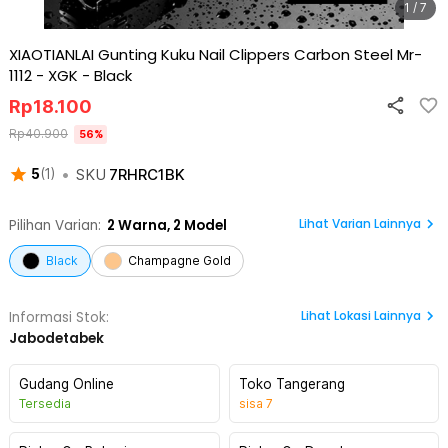
1 / 7
XIAOTIANLAI Gunting Kuku Nail Clippers Carbon Steel Mr-
1112 - XGK
-
Black
Rp
18.100
Rp
40.900
56
%
•
SKU
7RHRC1BK
5
(
1
)
Lihat Varian Lainnya
Pilihan Varian:
2
Warna,
2 Model
Black
Champagne Gold
Lihat
Lokasi Lainnya
Informasi Stok:
Jabodetabek
Gudang Online
Toko Tangerang
Tersedia
sisa
7