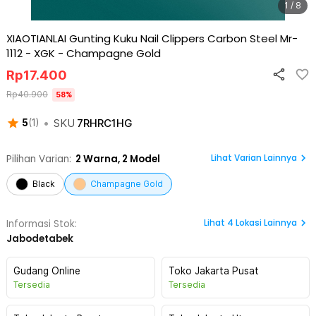
1 / 8
XIAOTIANLAI Gunting Kuku Nail Clippers Carbon Steel Mr-
1112 - XGK
-
Champagne Gold
Rp
17.400
Rp
40.900
58
%
•
SKU
7RHRC1HG
5
(
1
)
Lihat Varian Lainnya
Pilihan Varian:
2
Warna,
2 Model
Black
Champagne Gold
Lihat
4
Lokasi Lainnya
Informasi Stok:
Jabodetabek
Gudang Online
Toko Jakarta Pusat
Tersedia
Tersedia