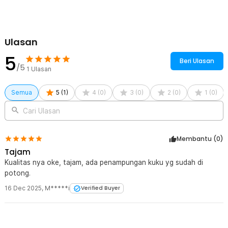
Ulasan
5
Beri Ulasan
/5
1
Ulasan
Semua
5
(
1
)
4
(
0
)
3
(
0
)
2
(
0
)
1
(
0
)
Cari Ulasan
Membantu (
0
)
Tajam
Kualitas nya oke, tajam, ada penampungan kuku yg sudah di
potong.
16 Dec 2025
,
M*****i
Verified Buyer