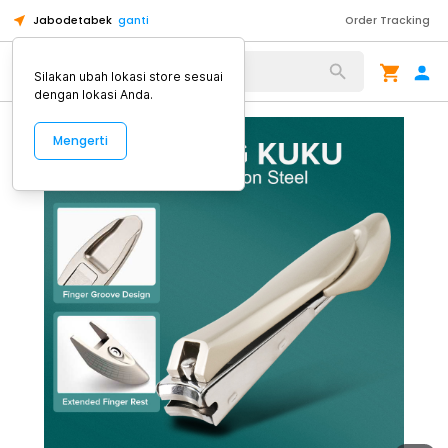
Jabodetabek
ganti
Order Tracking
Alat Kopi
Silakan ubah lokasi store sesuai
dengan lokasi Anda.
Mengerti