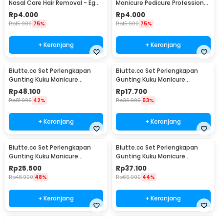
Nasal Care Hair Removal - Ego-
Manicure Pedicure Professional
1
Stainless Steel - NT97
Rp
4.000
Rp
4.000
Rp
15.900
75%
Rp
15.900
75%
+ Keranjang
+ Keranjang
Biutte.co Set Perlengkapan
Biutte.co Set Perlengkapan
Gunting Kuku Manicure
Gunting Kuku Manicure
Pedicure Nail Clipper 18 PCS -
Pedicure Nail Clipper 7 PCS -
Rp
48.100
Rp
17.700
S0M020
S0M020
Rp
81.900
42%
Rp
36.900
53%
+ Keranjang
+ Keranjang
Biutte.co Set Perlengkapan
Biutte.co Set Perlengkapan
Gunting Kuku Manicure
Gunting Kuku Manicure
Pedicure Nail Clipper 10 PCS -
Pedicure Nail Clipper 12 PCS -
Rp
25.500
Rp
37.100
S0M020
S0M020
Rp
48.900
48%
Rp
65.900
44%
+ Keranjang
+ Keranjang