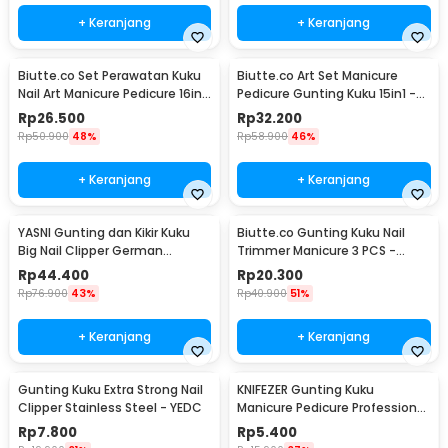
+ Keranjang
+ Keranjang
Biutte.co Set Perawatan Kuku
Biutte.co Art Set Manicure
Nail Art Manicure Pedicure 16in1
Pedicure Gunting Kuku 15in1 -
- MJ1096-01
MR-6103
Rp
26.500
Rp
32.200
Rp
50.900
48%
Rp
58.900
46%
+ Keranjang
+ Keranjang
YASNI Gunting dan Kikir Kuku
Biutte.co Gunting Kuku Nail
Big Nail Clipper German
Trimmer Manicure 3 PCS -
Stainless Steel - J0087
SFZ2748
Rp
44.400
Rp
20.300
Rp
76.900
43%
Rp
40.900
51%
+ Keranjang
+ Keranjang
Gunting Kuku Extra Strong Nail
KNIFEZER Gunting Kuku
Clipper Stainless Steel - YEDC
Manicure Pedicure Professional
Stainless Steel - Y-02ZJQ
Rp
7.800
Rp
5.400