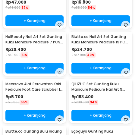
- GR5663
Pedicure 12 PCS - B07T
Rp
47.000
Rp
16.800
Rp
73.900
37%
Rp
35.900
54%
+ Keranjang
+ Keranjang
NelBeauty Nail Art Set Gunting
Biutte.co Nail Art Set Gunting
Kuku Manicure Pedicure 7 PCS -
Kuku Manicure Pedicure 19 PCS
7023D
- i7000D
Rp
20.400
Rp
24.700
Rp
40.900
51%
Rp
47.900
49%
+ Keranjang
+ Keranjang
Merssavo Alat Perawatan Kaki
QILIZUO Set Gunting Kuku
Pedicure Foot Care Scrubber 1
Manicure Pedicure Nail Art 9
PCS - HB07
PCS - 309
Rp
5.700
Rp
153.400
Rp
15.900
65%
Rp
230.900
34%
+ Keranjang
+ Keranjang
Biutte.co Gunting Bulu Hidung
Egoguys Gunting Kuku