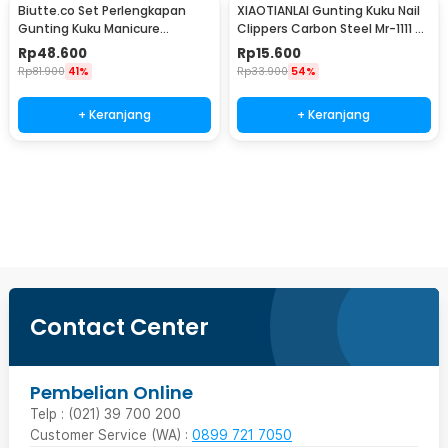
Biutte.co Set Perlengkapan
XIAOTIANLAI Gunting Kuku Nail
Gunting Kuku Manicure
Clippers Carbon Steel Mr-1111 -
Pedicure Nail Clipper 16 PCS -
XGK
Rp
48.600
Rp
15.600
S0M020
Rp
81.900
41%
Rp
33.900
54%
+ Keranjang
+ Keranjang
Beli Sekarang
Contact Center
Pembelian Online
Telp : (021) 39 700 200
Customer Service (WA) :
0899 721 7050