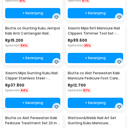
Rp
19.900
61%
Rp
15.900
67%
+ Keranjang
+ Keranjang
Biutte.co Gunting Kuku Jempol
Xiaomi Mijia 5in1 Manicure Nail
Kaki Anti Cantengan Nail
Clippers Trimmer Tool Set -
Clipper - MZ-020
MJZJD002QW
Rp
15.200
Rp
99.600
Rp
32.900
54%
Rp
152.900
35%
+ Keranjang
+ Keranjang
Xiaomi Mijia Gunting Kuku Nail
Biutte.co Alat Perawatan Kaki
Clipper Stainless Steel -
Manicure Pedicure Foot Care
MJZJD001QW
8in1 - IN1807
Rp
37.800
Rp
12.700
Rp
66.900
44%
Rp
28.900
57%
+ Keranjang
+ Keranjang
Biutte.co Alat Perawatan Kaki
Wattson&Webb Nail Art Set
Pedicure Treatment Set 20 in 1
Gunting Kuku Manicure