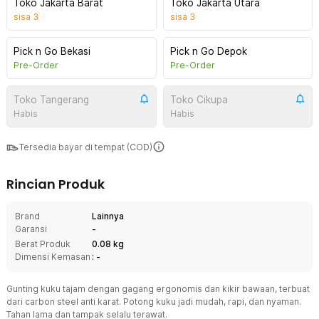
Toko Jakarta Barat
Toko Jakarta Utara
sisa
3
sisa
3
Pick n Go Bekasi
Pick n Go Depok
Pre-Order
Pre-Order
Toko Tangerang
Toko Cikupa
Habis
Habis
Tersedia bayar di tempat (COD)
Rincian Produk
Brand
Lainnya
Garansi
-
Berat Produk
0.08 kg
Dimensi Kemasan
: -
Gunting kuku tajam dengan gagang ergonomis dan kikir bawaan, terbuat
dari carbon steel anti karat. Potong kuku jadi mudah, rapi, dan nyaman.
Tahan lama dan tampak selalu terawat.