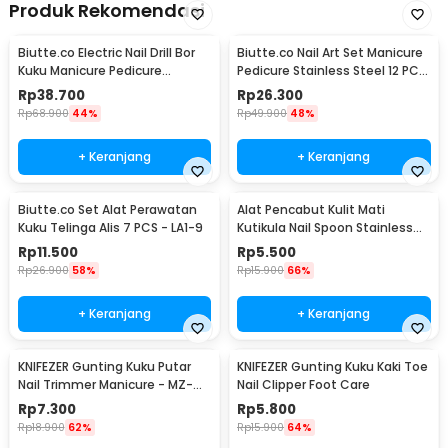
Produk Rekomendasi
Biutte.co Electric Nail Drill Bor
Biutte.co Nail Art Set Manicure
Kuku Manicure Pedicure
Pedicure Stainless Steel 12 PCS
20000RPM - JMD-100
- 012A
Rp
38.700
Rp
26.300
Rp
68.900
44%
Rp
49.900
48%
+ Keranjang
+ Keranjang
Biutte.co Set Alat Perawatan
Alat Pencabut Kulit Mati
Kuku Telinga Alis 7 PCS - LA1-9
Kutikula Nail Spoon Stainless
Steel
Rp
11.500
Rp
5.500
Rp
26.900
58%
Rp
15.900
66%
+ Keranjang
+ Keranjang
KNIFEZER Gunting Kuku Putar
KNIFEZER Gunting Kuku Kaki Toe
Nail Trimmer Manicure - MZ-
Nail Clipper Foot Care
017
Rp
7.300
Rp
5.800
Rp
18.900
62%
Rp
15.900
64%