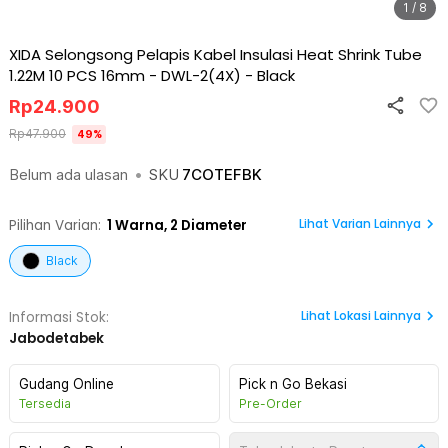
1 / 8
XIDA Selongsong Pelapis Kabel Insulasi Heat Shrink Tube
1.22M 10 PCS 16mm - DWL-2(4X)
-
Black
Rp
24.900
Rp
47.900
49
%
Belum ada ulasan
•
SKU
7COTEFBK
Lihat Varian Lainnya
Pilihan Varian:
1
Warna,
2 Diameter
Black
Lihat
Lokasi Lainnya
Informasi Stok:
Jabodetabek
Gudang Online
Pick n Go Bekasi
Tersedia
Pre-Order