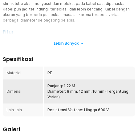
shrink tube akan menyusut dan melekat pada kabel saat dipanaskan.
Kabel pun jadi terlindungi, terisolasi, dan lebih kencang. Kabel dengan
ukuran yang berbeda pun bukan masalah karena tersedia variasi
berbagai diameter selongsong pelapis.
Fitur
Tingkatkan Kualitas Kabel
Lebih Banyak
Selongsong pelapis dapat menyusut 4 kali lebih kecil dari ukuran
awal dan melekat pada permukaan kabel agar sambungannya
Spesifikasi
semakin kuat. Lapisan kedap air yang terbentuk juga dapat
melindungi sambungan dari kelembapan. Selain sambungan kabel,
Anda juga bisa mengatasi kabel yang terkelupas menggunakan
Material
PE
selongsong pelapis ini.
Lindungi dari Kerusakan
Panjang: 1.22 M
Dimensi
Penggunaan selongsong pelindung kabel tentu memberikan
Diameter: 8 mm, 12 mm, 16 mm (Tergantung
banyak manfaat. Kabel jadi terlindungi dari kerusakan fisik atau
Varian)
abrasi, mengisolasi kabel untuk mencegah gangguan sinyal
maupun korsleting listrik, melindungi kabel dari paparan sinar UV,
Lain-lain
Resistensi Voltase: Hingga 600 V
hingga memperbaiki dan mengganti isolasi kabel yang rusak atau
aus.
Tahan Api Lebih Aman
Galeri
Sebagai penunjang komponen kelistrikan, sudah pasti selongsong