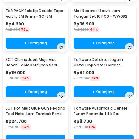
TaffPACK Selotip Double Tape
Alat Reparasi Servis Jam
Acrylic 3M 8mm - SC-3M
Tangan Set 16 PCS - WW082
Rp
4.200
Rp
36.900
Rp
16.900
76%
Rp
64.900
44%
+ Keranjang
+ Keranjang
YCT Clamp Jepit Meja Vise
Taffware Detektor Logam
Bench Table Kerajinan Seni
Metal Pinpointer Garrett
Perhiasan 25mm - QST
Waterproof - 1166000
Rp
19.000
Rp
82.000
Rp
38.900
52%
Rp
129.900
37%
+ Keranjang
+ Keranjang
JOT Hot Melt Glue Gun Heating
Taffware Automatic Center
Tool Pistol Lem Tembak Panas
Punch Penanda Titik Bor
20W - QT-302
Rp
24.700
Rp
8.700
Rp
50.900
52%
Rp
21.900
61%