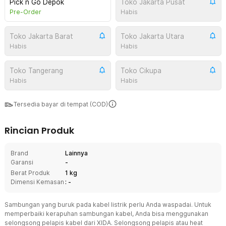
Pick n Go Depok
Toko Jakarta Pusat
Pre-Order
Habis
Toko Jakarta Barat
Toko Jakarta Utara
Habis
Habis
Toko Tangerang
Toko Cikupa
Habis
Habis
Tersedia bayar di tempat (COD)
Rincian Produk
Brand
Lainnya
Garansi
-
Berat Produk
1 kg
Dimensi Kemasan
: -
Sambungan yang buruk pada kabel listrik perlu Anda waspadai. Untuk
memperbaiki kerapuhan sambungan kabel, Anda bisa menggunakan
selongsong pelapis kabel dari XIDA. Selongsong pelapis atau heat