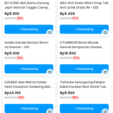
BO GONG Alat Bantu Dorong
LEKO Anti Static Wrist Strap Tali
Jepit Vertical Toggle Clamp
Anti Listrik Statis 1M - ESD
Hold Down Handle - GH-13009
Rp
8.900
Rp
5.400
Rp
21.900
60%
Rp
15.900
67%
+ Keranjang
+ Keranjang
Holder Grinder Electric 18mm
OTOHEROES Botol Minyak
for Dremel - H111
Gemuk Semprotan Grease
Gun 250ml - Q001
Rp
9.000
Rp
15.800
Rp
21.900
59%
Rp
33.900
54%
+ Keranjang
+ Keranjang
LUXIANZI Alas Matras Solder
Taffware Selongsong Pelapis
Heat Insulation Soldering Mat
Kabel Insulasi Heat Shrink Tube
340x230mm - S-120B
127 PCS - RSG-AHZ
Rp
24.100
Rp
8.800
Rp
46.900
49%
Rp
21.900
60%
+ Keranjang
+ Keranjang