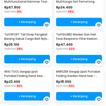
Multifunctional Hammer Tool
Multifungsi Set Pemotong
for Camping Survival - WL-
Kayu Besi
Rp
57.800
Rp
34.400
9003
Rp
97.900
41%
Rp
61.900
45%
+ Keranjang
+ Keranjang
TaffSPORT Tali Strap Pengikat
TaffGUARD Masker Gas Half
Barang Sabuk Cargo Belt Nylon
Face Respirator Filter Karbon
5M - XR2
Aktif KN95 - 6200
Rp
25.100
Rp
47.400
Rp
48.900
49%
Rp
80.900
42%
+ Keranjang
+ Keranjang
WIXI TOOL Gergaji Lipat
KNIFEZER Gergaji Lipat Portabel
Portabel Folding Hand Saw
Folding Garden Hand Saw -
39cm - JSZ-002
LA145
Rp
23.400
Rp
18.000
Rp
45.900
50%
Rp
37.900
53%
+ Keranjang
+ Keranjang