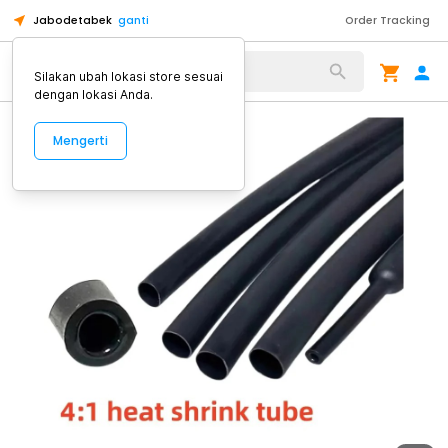
Jabodetabek
ganti
Order Tracking
Alat Kopi
Silakan ubah lokasi store sesuai
dengan lokasi Anda.
Mengerti