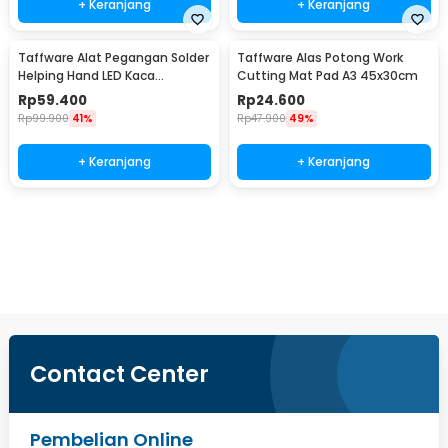
+ Keranjang
+ Keranjang
Taffware Alat Pegangan Solder
Taffware Alas Potong Work
Helping Hand LED Kaca
Cutting Mat Pad A3 45x30cm
Pembesar 3.5X - TE-801
Rp
59.400
Rp
24.600
Rp
99.900
41%
Rp
47.900
49%
+ Keranjang
+ Keranjang
Beli Sekarang
Contact Center
Pembelian Online