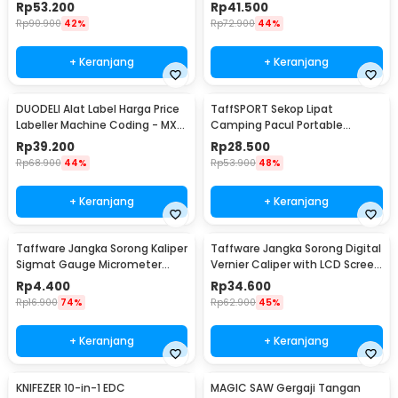
Outdoor Survival - JT21
12.7mm - TDT25
Rp
53.200
Rp
41.500
Rp
90.900
42%
Rp
72.900
44%
+ Keranjang
+ Keranjang
DUODELI Alat Label Harga Price
TaffSPORT Sekop Lipat
Labeller Machine Coding - MX-
Camping Pacul Portable
5500
Tactical Survival 40cm - 101
Rp
39.200
Rp
28.500
Rp
68.900
44%
Rp
53.900
48%
+ Keranjang
+ Keranjang
Taffware Jangka Sorong Kaliper
Taffware Jangka Sorong Digital
Sigmat Gauge Micrometer
Vernier Caliper with LCD Screen
150mm - QST-600
150mm - JIGO-150
Rp
4.400
Rp
34.600
Rp
16.900
74%
Rp
62.900
45%
+ Keranjang
+ Keranjang
KNIFEZER 10-in-1 EDC
MAGIC SAW Gergaji Tangan