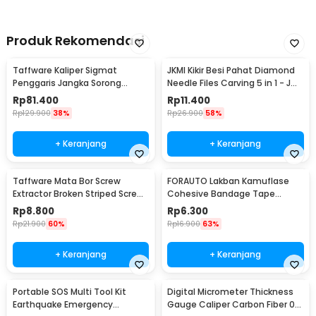
Produk Rekomendasi
Taffware Kaliper Sigmat
JKMI Kikir Besi Pahat Diamond
Penggaris Jangka Sorong
Needle Files Carving 5 in 1 - JM-
Digital LCD 150mm - SH20
FL1-1
Rp
81.400
Rp
11.400
Rp
129.900
38%
Rp
26.900
58%
+ Keranjang
+ Keranjang
Taffware Mata Bor Screw
FORAUTO Lakban Kamuflase
Extractor Broken Striped Screw
Cohesive Bandage Tape
Remover 4 PCS - S2
Hunting 4.5M 50mm - H10
Rp
8.800
Rp
6.300
Rp
21.900
60%
Rp
16.900
63%
+ Keranjang
+ Keranjang
Portable SOS Multi Tool Kit
Digital Micrometer Thickness
Earthquake Emergency
Gauge Caliper Carbon Fiber 0-