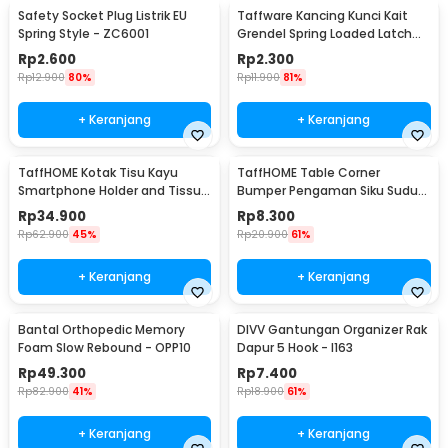
Safety Socket Plug Listrik EU
Taffware Kancing Kunci Kait
Spring Style - ZC6001
Grendel Spring Loaded Latch
Catch Hasp - KAK-J107
Rp
2.600
Rp
2.300
Rp
12.900
80%
Rp
11.900
81%
+ Keranjang
+ Keranjang
TaffHOME Kotak Tisu Kayu
TaffHOME Table Corner
Smartphone Holder and Tissue
Bumper Pengaman Siku Sudut
Box - ZJ05
Meja Silicone 10 PCS - FY21
Rp
34.900
Rp
8.300
Rp
62.900
45%
Rp
20.900
61%
+ Keranjang
+ Keranjang
Bantal Orthopedic Memory
DIVV Gantungan Organizer Rak
Foam Slow Rebound - OPP10
Dapur 5 Hook - I163
Rp
49.300
Rp
7.400
Rp
82.900
41%
Rp
18.900
61%
+ Keranjang
+ Keranjang