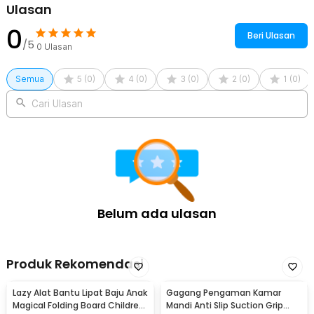
Ulasan
0
Beri Ulasan
/5
0
Ulasan
Semua
5
(
0
)
4
(
0
)
3
(
0
)
2
(
0
)
1
(
0
)
Cari Ulasan
Belum ada ulasan
Produk Rekomendasi
Lazy Alat Bantu Lipat Baju Anak
Gagang Pengaman Kamar
Magical Folding Board Children
Mandi Anti Slip Suction Grip