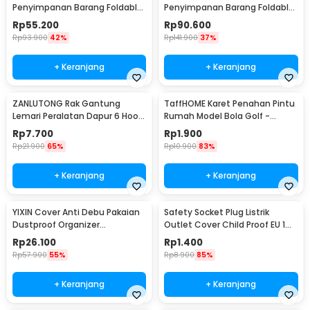
Penyimpanan Barang Foldable
Penyimpanan Barang Foldable
Storage Box 30x30x30cm - L170
Storage Box 48x30x30cm - L170
Rp
55.200
Rp
90.600
Rp
93.900
42%
Rp
141.900
37%
+ Keranjang
+ Keranjang
ZANLUTONG Rak Gantung
TaffHOME Karet Penahan Pintu
Lemari Peralatan Dapur 6 Hook
Rumah Model Bola Golf -
Besi - 2137
HDS209
Rp
7.700
Rp
1.900
Rp
21.900
65%
Rp
10.900
83%
+ Keranjang
+ Keranjang
YIXIN Cover Anti Debu Pakaian
Safety Socket Plug Listrik
Dustproof Organizer
Outlet Cover Child Proof EU 1
60x30x110cm - PEVA
PCS
Rp
26.100
Rp
1.400
Rp
57.900
55%
Rp
8.900
85%
+ Keranjang
+ Keranjang