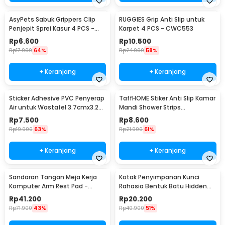
AsyPets Sabuk Grippers Clip
RUGGIES Grip Anti Slip untuk
Penjepit Sprei Kasur 4 PCS -
Karpet 4 PCS - CWC553
PJP4
Rp
6.600
Rp
10.500
Rp
17.900
64%
Rp
24.900
58%
+ Keranjang
+ Keranjang
Sticker Adhesive PVC Penyerap
TaffHOME Stiker Anti Slip Kamar
Air untuk Wastafel 3.7cmx3.2M
Mandi Shower Strips
- CN1222
20x380mm 6 PCS - TT-19
Rp
7.500
Rp
8.600
Rp
19.900
63%
Rp
21.900
61%
+ Keranjang
+ Keranjang
Sandaran Tangan Meja Kerja
Kotak Penyimpanan Kunci
Komputer Arm Rest Pad -
Rahasia Bentuk Batu Hidden
91526
Key Box - B0521
Rp
41.200
Rp
20.200
Rp
71.900
43%
Rp
40.900
51%