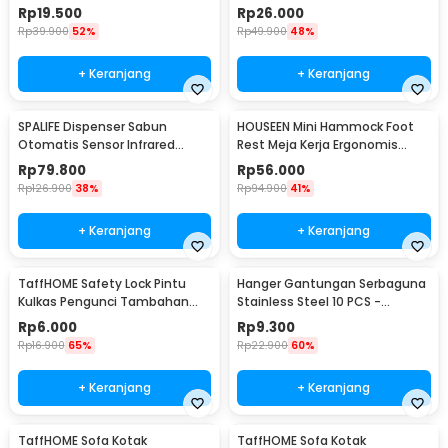
Cloth - 002
Handle Safety - SG-188
Rp
19.500
Rp
26.000
Rp
39.900
52%
Rp
49.900
48%
+ Keranjang
+ Keranjang
SPALIFE Dispenser Sabun
HOUSEEN Mini Hammock Foot
Otomatis Sensor Infrared
Rest Meja Kerja Ergonomis
Stainless Steel 250ml - AD-03
Sandaran Kaki
Rp
79.800
Rp
56.000
Rp
126.900
38%
Rp
94.900
41%
+ Keranjang
+ Keranjang
TaffHOME Safety Lock Pintu
Hanger Gantungan Serbaguna
Kulkas Pengunci Tambahan
Stainless Steel 10 PCS -
Tempel - S1843
M127105
Rp
6.000
Rp
9.300
Rp
16.900
65%
Rp
22.900
60%
+ Keranjang
+ Keranjang
TaffHOME Sofa Kotak
TaffHOME Sofa Kotak