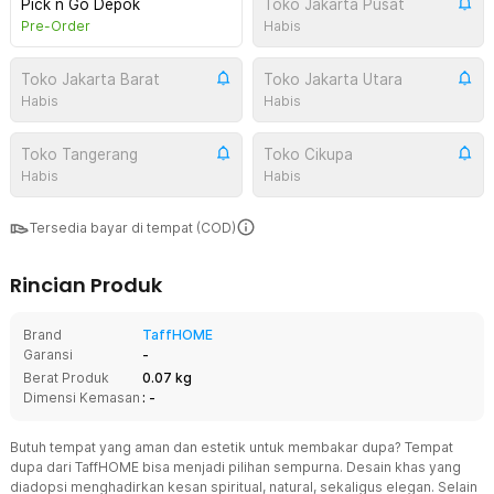
Pick n Go Depok
Toko Jakarta Pusat
Pre-Order
Habis
Toko Jakarta Barat
Toko Jakarta Utara
Habis
Habis
Toko Tangerang
Toko Cikupa
Habis
Habis
Tersedia bayar di tempat (COD)
Rincian Produk
Brand
TaffHOME
Garansi
-
Berat Produk
0.07 kg
Dimensi Kemasan
: -
Butuh tempat yang aman dan estetik untuk membakar dupa? Tempat
dupa dari TaffHOME bisa menjadi pilihan sempurna. Desain khas yang
diadopsi menghadirkan kesan spiritual, natural, sekaligus elegan. Selain