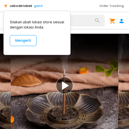
Jabodetabek
ganti
Order Tracking
Alat Kopi
Silakan ubah lokasi store sesuai
dengan lokasi Anda.
Mengerti