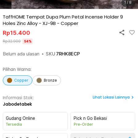
1 / 8
TaffHOME Tempat Dupa Plum Petal Incense Holder 9
Holes Zinc Alloy - XJ-9B
-
Copper
Rp
15.400
Rp
32.900
54
%
Belum ada ulasan
•
SKU
7RHK8ECP
Pilihan Warna:
Copper
Bronze
Lihat
Lokasi Lainnya
Informasi Stok:
Jabodetabek
Gudang Online
Pick n Go Bekasi
Tersedia
Pre-Order