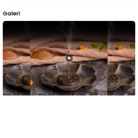
Kelengkapan Produk
Galeri
Rincian yang Anda dapatkan untuk pembelian produk ini:
1 x TaffHOME Tempat Dupa Plum Petal Incense Holder 9 Holes
Zinc Alloy - XJ-9B