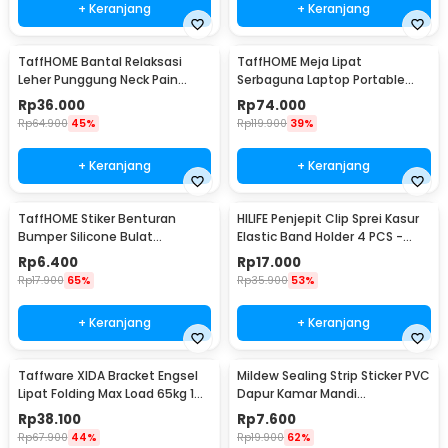
+ Keranjang
+ Keranjang
TaffHOME Bantal Relaksasi
TaffHOME Meja Lipat
Leher Punggung Neck Pain
Serbaguna Laptop Portable
Relief - HBF001
Desk Minimalist Design - BO60
Rp
36.000
Rp
74.000
Rp
64.900
45%
Rp
119.900
39%
+ Keranjang
+ Keranjang
TaffHOME Stiker Benturan
HILIFE Penjepit Clip Sprei Kasur
Bumper Silicone Bulat
Elastic Band Holder 4 PCS -
Hemispherical 100 PCS - FZL10
200TC
Rp
6.400
Rp
17.000
Rp
17.900
65%
Rp
35.900
53%
+ Keranjang
+ Keranjang
Taffware XIDA Bracket Engsel
Mildew Sealing Strip Sticker PVC
Lipat Folding Max Load 65kg 14
Dapur Kamar Mandi
Inch 2 PCS - JM007
3.7cmx3.2M
Rp
38.100
Rp
7.600
Rp
67.900
44%
Rp
19.900
62%