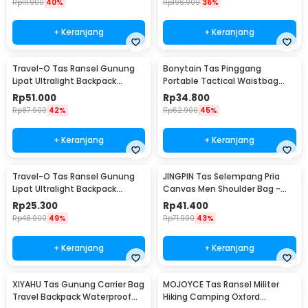
Rp
111.900
40%
Rp
196.900
36%
+ Keranjang
+ Keranjang
Travel-O Tas Ransel Gunung
Bonytain Tas Pinggang
Lipat Ultralight Backpack
Portable Tactical Waistbag
Waterproof - LC19
Army Look - B1526
Rp
51.000
Rp
34.800
Rp
87.900
42%
Rp
62.900
45%
+ Keranjang
+ Keranjang
Travel-O Tas Ransel Gunung
JINGPIN Tas Selempang Pria
Lipat Ultralight Backpack
Canvas Men Shoulder Bag -
Waterproof - LC21
1986
Rp
25.300
Rp
41.400
Rp
48.900
49%
Rp
71.900
43%
+ Keranjang
+ Keranjang
XIYAHU Tas Gunung Carrier Bag
MOJOYCE Tas Ransel Militer
Travel Backpack Waterproof
Hiking Camping Oxford