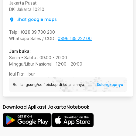
Jakarta Pusat
DKI Jakarta
10210
Lihat google maps
Telp
:
(021) 39 700 200
Whatsapp Sales / COD
:
0896 135 222 00
Jam buka:
Senin - Sabtu
:
09:00
-
20:00
Minggu/Libur Nasional
:
12:00
-
20:00
Idul Fitri
: libur
Selengkapnya
Beli langsung/self pickup di kota lainnya
Download Aplikasi JakartaNotebook