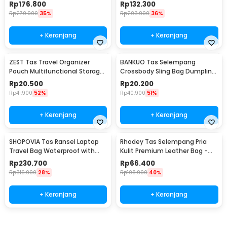
90L - GC90
Waterproof 80L - GC62
Rp
176.800
Rp
132.300
Rp
270.900
35%
Rp
203.900
36%
+ Keranjang
+ Keranjang
ZEST Tas Travel Organizer
BANKUO Tas Selempang
Pouch Multifunctional Storage
Crossbody Sling Bag Dumpling
Electronic Bag - BM012N1019
Adjustable Strap - BK22
Rp
20.500
Rp
20.200
Rp
41.900
52%
Rp
40.900
51%
+ Keranjang
+ Keranjang
SHOPOVIA Tas Ransel Laptop
Rhodey Tas Selempang Pria
Travel Bag Waterproof with
Kulit Premium Leather Bag -
USB Port 35L - KC14
1106-2W
Rp
230.700
Rp
66.400
Rp
316.900
28%
Rp
108.900
40%
+ Keranjang
+ Keranjang