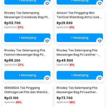
+ Keranjang
+ Keranjang
Rhodey Tas Selempang
Airsson Tas Pinggang Mini
Messenger Crossbody Bag Pria
Tactical Waistbag Army Look -
- 8001
JSH1525
Rp
113.700
Rp
29.600
Rp
178.900
37%
Rp
49.900
41%
+ Keranjang
+ Keranjang
Rhodey Tas Selempang Pria
Rhodey Tas Selempang Pria
Fashion Messenger Bag PU
Messenger Bag PU Leather -
Leather - 18067
18062
Rp
88.200
Rp
49.900
Rp
138.900
37%
Rp
83.900
41%
+ Keranjang
+ Keranjang
HENGREDA Tas Pinggang
Rhodey Tas Selempang Pria
Olahraga Lari Pria dan Wanita
Messenger Bag PU Leather
Running Waist Bag - TM572
dengan Dompet - 9066
Rp
21.100
Rp
73.700
Rp
41.900
50%
Rp
118.900
39%