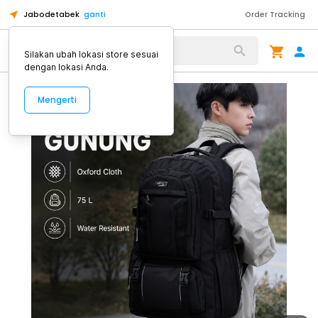
Jabodetabek
ganti
Order Tracking
Alat Kopi
Silakan ubah lokasi store sesuai
dengan lokasi Anda.
Mengerti