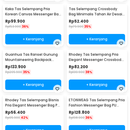
Kaka Tas Selempang Pria
Tas Selempang Crossbody
Korean Canvas Messenger Bag
Bag Minimalis Tahan Air Desain
- MY2642
Militer - 0702
Rp
99.900
Rp
52.400
Rp
153.900
36%
Rp
79.900
35%
+ Keranjang
+ Keranjang
Guanhua Tas Ransel Gunung
Rhodey Tas Selempang Pria
Mountaineering Backpack
Elegant Messenger Crossbody
Outdoor 35 L - GC35
Sling Bag - 6330
Rp
133.900
Rp
82.200
Rp
205.900
35%
Rp
130.900
38%
+ Keranjang
+ Keranjang
Rhodey Tas Selempang Bisnis
ETONWEAG Tas Selempang Pria
Pria Elegant Messenger Bag PU
Fashion Messenger Bag PU
Leather - 9906
Leather - 9918
Rp
56.400
Rp
128.800
Rp
95.900
42%
Rp
198.900
36%