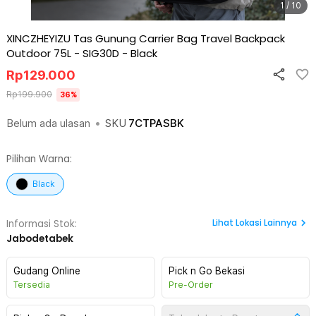
1 / 10
XINCZHEYIZU Tas Gunung Carrier Bag Travel Backpack
Outdoor 75L - SIG30D
-
Black
Rp
129.000
Rp
199.900
36
%
Belum ada ulasan
•
SKU
7CTPASBK
Pilihan Warna:
Black
Lihat
Lokasi Lainnya
Informasi Stok:
Jabodetabek
Gudang Online
Pick n Go Bekasi
Tersedia
Pre-Order