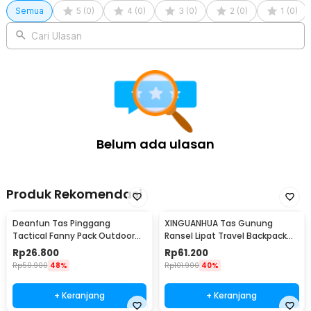
Semua
Outdoor 75L - SIG30D
5
(
0
)
4
(
0
)
3
(
0
)
2
(
0
)
1
(
0
)
Cari Ulasan
Belum ada ulasan
Produk Rekomendasi
Deanfun Tas Pinggang
XINGUANHUA Tas Gunung
Tactical Fanny Pack Outdoor
Ransel Lipat Travel Backpack
Gear 12x5x17.5cm - ZSXD001
Waterproof 17L - GC17
Rp
26.800
Rp
61.200
Rp
50.900
48%
Rp
101.900
40%
+ Keranjang
+ Keranjang