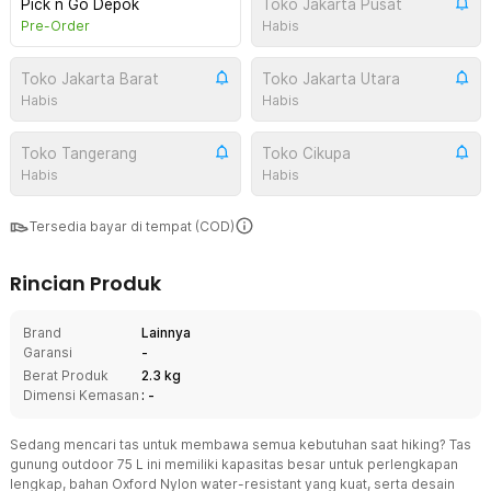
Pick n Go Depok
Toko Jakarta Pusat
Pre-Order
Habis
Toko Jakarta Barat
Toko Jakarta Utara
Habis
Habis
Toko Tangerang
Toko Cikupa
Habis
Habis
Tersedia bayar di tempat (COD)
Rincian Produk
Brand
Lainnya
Garansi
-
Berat Produk
2.3 kg
Dimensi Kemasan
: -
Sedang mencari tas untuk membawa semua kebutuhan saat hiking? Tas
gunung outdoor 75 L ini memiliki kapasitas besar untuk perlengkapan
lengkap, bahan Oxford Nylon water-resistant yang kuat, serta desain