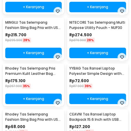
+ Keranjang
+ Keranjang
MINGLU Tas Selempang
NITECORE Tas Selempang Multi
Fashion Sling Bag Pria with USB
Purpose Utility Pouch - NUP30
Charger Slot - ML1454
Rp
215.700
Rp
274.500
Rp
295.900
28%
Rp
376.900
28%
+ Keranjang
+ Keranjang
Rhodey Tas Selempang Pria
YYBAG Tas Ransel Laptop
Premium Kulit Leather Bag
Polyester Simple Design with
Briefcase - HA-062
USB Charging Port - KC15
Rp
175.100
Rp
72.600
Rp
267.900
35%
Rp
117.900
39%
+ Keranjang
+ Keranjang
Rhodey Tas Selempang
CEAVNI Tas Ransel Laptop
Fashion Sling Bag Pria with USB
Backpack 15.6 Inch with USB
Slot and Lock - RE880
Charger Port - KC32
Rp
68.000
Rp
127.200