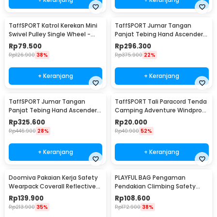
TaffSPORT Katrol Kerekan Mini
TaffSPORT Jumar Tangan
Swivel Pulley Single Wheel -
Panjat Tebing Hand Ascender
EN12278
Rock Climbing Right Hand - TP2
Rp
79.500
Rp
296.300
Rp
126.900
38%
Rp
375.900
22%
+ Keranjang
+ Keranjang
TaffSPORT Jumar Tangan
TaffSPORT Tali Paracord Tenda
Panjat Tebing Hand Ascender
Camping Adventure Windproof
Rock Climbing Left Hand - TP2
4mmx4M 4 PCS - YG148
Rp
325.600
Rp
20.000
Rp
446.900
28%
Rp
40.900
52%
+ Keranjang
+ Keranjang
Doomiva Pakaian Kerja Safety
PLAYFUL BAG Pengaman
Wearpack Coverall Reflective
Pendakian Climbing Safety
Strips XL - DM-480
Rope Grab Fall Arrestor - ZL117
Rp
139.900
Rp
108.600
Rp
213.900
35%
Rp
172.900
38%