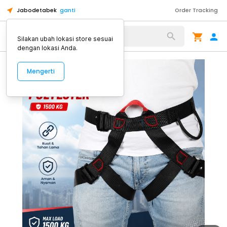
Jabodetabek
ganti
Order Tracking
Alat Kopi
Silakan ubah lokasi store sesuai
dengan lokasi Anda.
Mengerti