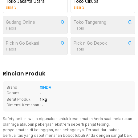
Toko Jakarta Utara
Toko Cikupa
sisa
3
sisa
3
Gudang Online
Toko Tangerang
Habis
Habis
Pick n Go Bekasi
Pick n Go Depok
Habis
Habis
Rincian Produk
Brand
XINDA
Garansi
-
Berat Produk
1 kg
Dimensi Kemasan
: -
Safety belt ini wajib digunakan untuk keselamatan Anda saat melakukan
olahraga ataupun pekerjaan ekstrem seperti panjat tebing,
penyelamatan di ketinggian, dan sebagainya. Terbuat dari bahan
berkualitas yang dapat menahan bobot tubuh Anda dengan sangat baik