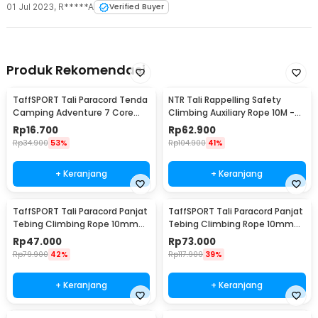
01 Jul 2023
,
R*****A
Verified Buyer
Produk Rekomendasi
TaffSPORT Tali Paracord Tenda
NTR Tali Rappelling Safety
Camping Adventure 7 Core
Climbing Auxiliary Rope 10M -
4mm 31M - SS01
E203
Rp
16.700
Rp
62.900
Rp
34.900
53%
Rp
104.900
41%
+ Keranjang
+ Keranjang
TaffSPORT Tali Paracord Panjat
TaffSPORT Tali Paracord Panjat
Tebing Climbing Rope 10mm
Tebing Climbing Rope 10mm
Steel Buckle 10M - P4
Steel Buckle 20M - P4
Rp
47.000
Rp
73.000
Rp
79.900
42%
Rp
117.900
39%
+ Keranjang
+ Keranjang