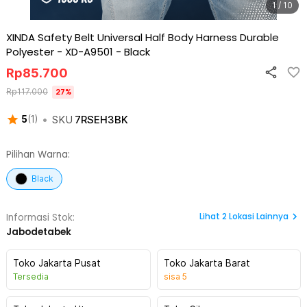
1 / 10
XINDA Safety Belt Universal Half Body Harness Durable
Polyester - XD-A9501
-
Black
Rp
85.700
Rp
117.000
27
%
•
SKU
7RSEH3BK
5
(
1
)
Pilihan Warna:
Black
Lihat
2
Lokasi Lainnya
Informasi Stok:
Jabodetabek
Toko Jakarta Pusat
Toko Jakarta Barat
Tersedia
sisa
5