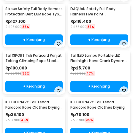
Stroux Safety Full Body Harness
DAQUAN Safety Full Body
Protection Belt 1.6M Rope Type
Harness Five Point
O Hooks - SRX22
Construction Double Hook Tali
Rp
127.100
Rp
118.400
3M - S-3M
Rp
196.900
36%
Rp
185.900
37%
+ Keranjang
+ Keranjang
TaffSPORT Tali Paracord Panjat
TaffLED Lampu Portable LED
Tebing Climbing Rope Steel
Flashlight Hand Crank Dynamo
Buckle 10mm Panjang 30M -
Solar Power 5W - FM50
Rp
100.000
Rp
28.700
24KN
Rp
153.900
36%
Rp
53.900
47%
+ Keranjang
+ Keranjang
KOTUDENAVY Tali Tenda
KOTUDENAVY Tali Tenda
Paracord Rope Clothes Drying
Paracord Rope Clothes Drying
7 Core 4mm 50M - KO5
7 Core 4mm 100M - KO5
Rp
36.100
Rp
70.100
Rp
64.900
45%
Rp
113.900
39%
+ Keranjang
+ Keranjang