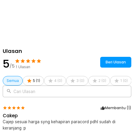
1 x XINDA Safety Belt Universal Half Body Harness Durable
Polyester - XD-A9501
Ulasan
5
Beri Ulasan
/5
1
Ulasan
Semua
5
(
1
)
4
(
0
)
3
(
0
)
2
(
0
)
1
(
0
)
Cari Ulasan
Membantu (
1
)
Cakep
Cajep sesuai harga syng kehapiran paracord pdhl sudah di
keranjang :p