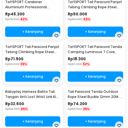
TaffSPORT Carabiner
TaffSPORT Tali Paracord Panjat
Aluminium Professional
Tebing Climbing Rope Steel
Heavy-Duty Locking 25kN -
10M 10mm - 24KN
Rp
46.200
Rp
50.000
CE21
Rp
78.900
42%
Rp
86.900
43%
+ Keranjang
+ Keranjang
TaffSPORT Tali Paracord Panjat
TaffSPORT Tali Paracord Tenda
Tebing Climbing Rope Steel
Camping Luminous 7 Core
Buckle 10mm Panjang 20M -
4mm 10M - SS02
Rp
71.900
Rp
18.300
24KN
Rp
116.900
39%
Rp
37.900
52%
+ Keranjang
+ Keranjang
Babyplay Harness Balita Tali
Tali Paracord Tenda Outdoor
Tangan Anti Lost Wrist Link Kids
Rope Steel Buckle 12mm 20M -
2.5M - BAH25
SC12
Rp
32.600
Rp
74.200
Rp
58.900
45%
Rp
119.900
39%
+ Keranjang
+ Keranjang