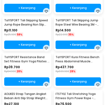
+ Keranjang
+ Keranjang
TaffSPORT Tali Skipping Speed
TaffSPORT Tali Skipping Jump
Jump Rope Bearing Non Slip
Rope Steel Wire Bearing 3M -
Sports Weight - JR05
D053
Rp
11.100
Rp
14.500
Rp
25.900
58%
Rp
22.000
35%
+ Keranjang
+ Keranjang
TaffSPORT Resistance Band
TaffSPORT Kursi Fitness Bench
Set Fitness Gym Yoga Pilates 11
Press Abdominal Muscle
PCS - YR2-11
Foldable - YC-300
Rp
39.700
Rp
437.700
Rp
54.900
28%
Rp
599.900
28%
+ Keranjang
+ Keranjang
AOLIKES Strap Tangan Angkat
ITSTYLE Tali Stretching Yoga
Beban Anti Slip Strap Weight
Fitness Gym Power Rope -
Lifting 2 PCS - 7635
P3PRO
Rp
27.100
Rp
76.500