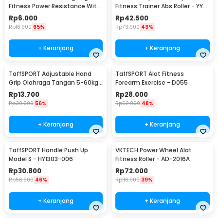
Fitness Power Resistance With
Fitness Trainer Abs Roller - YY-
Foam Handle - TT007N
1601
Rp
6.000
Rp
42.500
Rp
16.900
65%
Rp
73.900
43%
+ Keranjang
+ Keranjang
TaffSPORT Adjustable Hand
TaffSPORT Alat Fitness
Grip Olahraga Tangan 5-60kg
Forearm Exercise - D055
- TPR
Rp
13.700
Rp
28.000
Rp
30.900
56%
Rp
52.900
48%
+ Keranjang
+ Keranjang
TaffSPORT Handle Push Up
VKTECH Power Wheel Alat
Model S - HY1303-006
Fitness Roller - AD-2016A
Rp
30.800
Rp
72.000
Rp
56.900
46%
Rp
116.900
39%
+ Keranjang
+ Keranjang