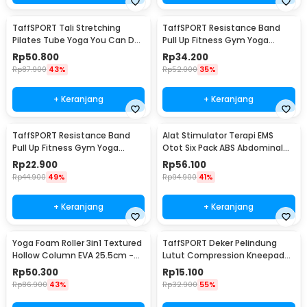
TaffSPORT Tali Stretching
TaffSPORT Resistance Band
Pilates Tube Yoga You Can Do
Pull Up Fitness Gym Yoga
It 11 Set - R11
Pilates Latex Size L - Y66OR
Rp
50.800
Rp
34.200
Rp
87.900
43%
Rp
52.000
35%
+ Keranjang
+ Keranjang
TaffSPORT Resistance Band
Alat Stimulator Terapi EMS
Pull Up Fitness Gym Yoga
Otot Six Pack ABS Abdominal
Pilates Latex Size M - Y66OR
Muscle - 068R2
Rp
22.900
Rp
56.100
Rp
44.900
49%
Rp
94.900
41%
+ Keranjang
+ Keranjang
Yoga Foam Roller 3in1 Textured
TaffSPORT Deker Pelindung
Hollow Column EVA 25.5cm -
Lutut Compression Kneepad
H0031
Gym Fitness 1 PCS M - SS7
Rp
50.300
Rp
15.100
Rp
86.900
43%
Rp
32.900
55%