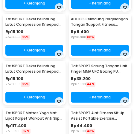
+ Keranjang
+ Keranjang
TaffSPORT Deker Pelindung
AOLIKES Pelindung Pergelangan
Lutut Compression Kneepad
Tangan Support Fitness
Gym Fitness 1 PCS L - SS7
Olahraga - 1526
Rp
15.100
Rp
8.400
Rp
23.000
35%
Rp
20.900
60%
+ Keranjang
+ Keranjang
TaffSPORT Deker Pelindung
TaffSPORT Sarung Tangan Half
Lutut Compression Kneepad
Finger MMA UFC Boxing PU
Gym Fitness 1 PCS XL - SS7
Leather Gloves - FE-BO0027
Rp
15.100
Rp
38.200
Rp
23.000
35%
Rp
67.900
44%
+ Keranjang
+ Keranjang
TaffSPORT Matras Yoga Mat
TaffSPORT Alat Fitness Sit Up
Lipat Karpet Workout Anti Slip
Assist Portable Exercise
TPE 183x61cm - PROlite 60
Equipment - CM001
Rp
117.400
Rp
44.400
Rp
183.900
37%
Rp
76.900
43%