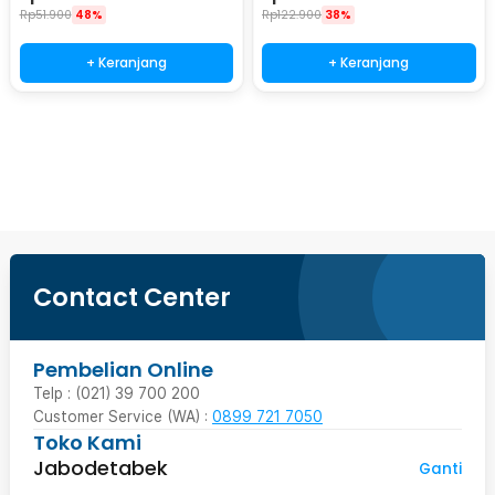
Rp
51.900
48%
Rp
122.900
38%
+ Keranjang
+ Keranjang
Beli Sekarang
Contact Center
Pembelian Online
Telp : (021) 39 700 200
Customer Service (WA) :
0899 721 7050
Toko Kami
Jabodetabek
Ganti