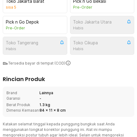
Toko Jakarta Barat
Pick n Go Bekasi
sisa
5
Pre-Order
Pick n Go Depok
Toko Jakarta Utara
Pre-Order
Habis
Toko Tangerang
Toko Cikupa
Habis
Habis
Tersedia bayar di tempat (COD)
Rincian Produk
Brand
Lainnya
Garansi
-
Berat Produk
1.3 kg
Dimensi Kemasan
84
x
11
x
8
cm
Katakan selamat tinggal kepada punggung bungkuk saat Anda
menggunakan tongkat korektor punggung ini. Alat ini mampu
mengoreksi postur tubuh agar lebih ideal. Selain untuk mengoreksi