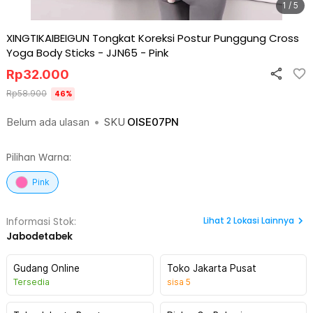
1 / 5
XINGTIKAIBEIGUN Tongkat Koreksi Postur Punggung Cross
Yoga Body Sticks - JJN65
-
Pink
Rp
32.000
Rp
58.900
46
%
Belum ada ulasan
•
SKU
OISE07PN
Pilihan Warna:
Pink
Lihat
2
Lokasi Lainnya
Informasi Stok:
Jabodetabek
Gudang Online
Toko Jakarta Pusat
Tersedia
sisa
5