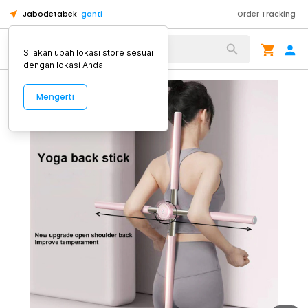
Jabodetabek
ganti
Order Tracking
Alat Kopi
Silakan ubah lokasi store sesuai
dengan lokasi Anda.
Mengerti