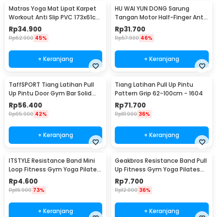
Matras Yoga Mat Lipat Karpet
HU WAI YUN DONG Sarung
Workout Anti Slip PVC 173x61cm
Tangan Motor Half-Finger Anti
- Q4
Slip Riding Glove L - HWYD
Rp
34.900
Rp
31.700
Rp
62.900
45%
Rp
57.900
46%
+ Keranjang
+ Keranjang
TaffSPORT Tiang Latihan Pull
Tiang Latihan Pull Up Pintu
Up Pintu Door Gym Bar Solid
Pattern Grip 62-100cm - 1604
Grip 62-100cm - HW139501
Rp
56.400
Rp
71.700
Rp
95.900
42%
Rp
111.900
36%
+ Keranjang
+ Keranjang
ITSTYLE Resistance Band Mini
Geakbros Resistance Band Pull
Loop Fitness Gym Yoga Pilates
Up Fitness Gym Yoga Pilates
Latex - ITS05
Karet TPR - GK-YG34
Rp
4.600
Rp
7.700
Rp
16.900
73%
Rp
12.000
36%
+ Keranjang
+ Keranjang