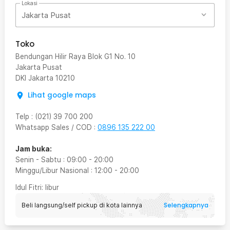
Lokasi
Jakarta Pusat
Toko
Bendungan Hilir Raya Blok G1 No. 10
Jakarta Pusat
DKI Jakarta
10210
Lihat google maps
Telp
:
(021) 39 700 200
Whatsapp Sales / COD
:
0896 135 222 00
Jam buka:
Senin - Sabtu
:
09:00
-
20:00
Minggu/Libur Nasional
:
12:00
-
20:00
Idul Fitri
: libur
Selengkapnya
Beli langsung/self pickup di kota lainnya