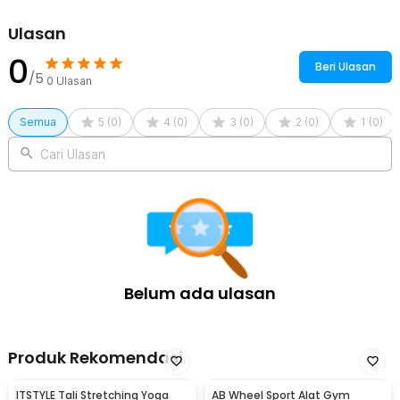
Rincian yang Anda dapatkan untuk pembelian produk ini:
Ulasan
1 x XINGTIKAIBEIGUN Tongkat Koreksi Postur Punggung Cross
Yoga Body Sticks - JJN65
0
Beri Ulasan
1 x Panduan Penggunaan
/5
0
Ulasan
Semua
5
(
0
)
4
(
0
)
3
(
0
)
2
(
0
)
1
(
0
)
Cari Ulasan
Belum ada ulasan
Produk Rekomendasi
ITSTYLE Tali Stretching Yoga
AB Wheel Sport Alat Gym