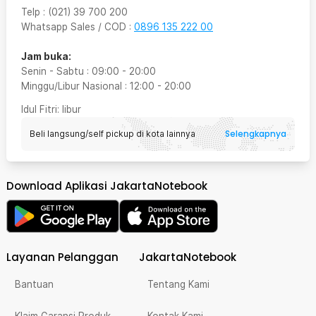
Telp
:
(021) 39 700 200
Whatsapp Sales / COD
:
0896 135 222 00
Jam buka:
Senin - Sabtu
:
09:00
-
20:00
Minggu/Libur Nasional
:
12:00
-
20:00
Idul Fitri
: libur
Selengkapnya
Beli langsung/self pickup di kota lainnya
Download Aplikasi JakartaNotebook
Layanan Pelanggan
JakartaNotebook
Bantuan
Tentang Kami
Klaim Garansi Produk
Kontak Kami