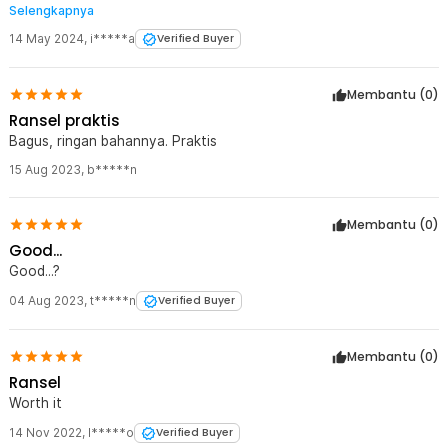
Selengkapnya
kegiatan hiking. tas ini juga dapat dilipat menjadi kantong kecil
sehingga cukup praktis ketika disimpan.
14 May 2024
,
i*****a
Verified Buyer
Membantu (
0
)
Ransel praktis
Bagus, ringan bahannya. Praktis
15 Aug 2023
,
b*****n
Membantu (
0
)
Good...
Good...?
04 Aug 2023
,
t*****n
Verified Buyer
Membantu (
0
)
Ransel
Worth it
14 Nov 2022
,
I*****o
Verified Buyer