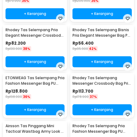
Rp
79.900
35%
Rp
205.900
35%
+ Keranjang
+ Keranjang
Rhodey Tas Selempang Pria
Rhodey Tas Selempang Bisnis
Elegant Messenger Crossbody
Pria Elegant Messenger Bag PU
Sling Bag - 6330
Leather - 9906
Rp
82.200
Rp
56.400
Rp
130.900
38%
Rp
95.900
42%
+ Keranjang
+ Keranjang
ETONWEAG Tas Selempang Pria
Rhodey Tas Selempang
Fashion Messenger Bag PU
Messenger Crossbody Bag Pria
Leather - 9918
- 8001
Rp
128.800
Rp
113.700
Rp
198.900
36%
Rp
178.900
37%
+ Keranjang
+ Keranjang
Airsson Tas Pinggang Mini
Rhodey Tas Selempang Pria
Tactical Waistbag Army Look -
Fashion Messenger Bag PU
JSH1525
Leather - 18067