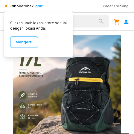
Jabodetabek
ganti
Order Tracking
Alat Kopi
Silakan ubah lokasi store sesuai
dengan lokasi Anda.
Mengerti