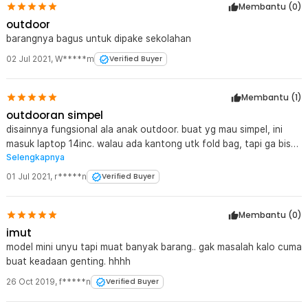
Membantu (
0
)
outdoor
barangnya bagus untuk dipake sekolahan
02 Jul 2021
,
W*****m
Verified Buyer
Membantu (
1
)
outdooran simpel
disainnya fungsional ala anak outdoor. buat yg mau simpel, ini
masuk laptop 14inc. walau ada kantong utk fold bag, tapi ga bisa
Selengkapnya
digunain. ngejait kantongnya terbalik. so dia dipake utk
compartemen aja. ya lumayan.
01 Jul 2021
,
r*****n
Verified Buyer
Membantu (
0
)
imut
model mini unyu tapi muat banyak barang.. gak masalah kalo cuma
buat keadaan genting. hhhh
26 Oct 2019
,
f*****n
Verified Buyer