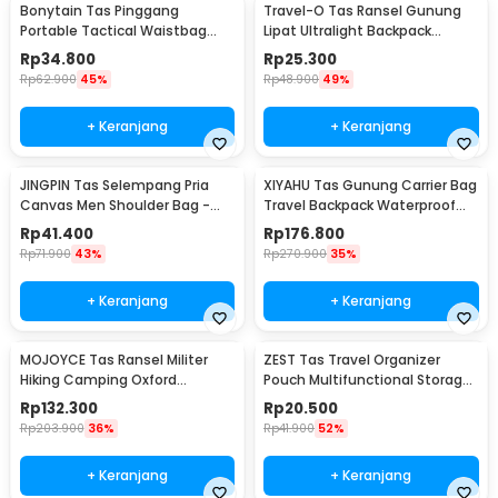
Bonytain Tas Pinggang
Travel-O Tas Ransel Gunung
Portable Tactical Waistbag
Lipat Ultralight Backpack
Army Look - B1526
Waterproof - LC21
Rp
34.800
Rp
25.300
Rp
62.900
45%
Rp
48.900
49%
+ Keranjang
+ Keranjang
JINGPIN Tas Selempang Pria
XIYAHU Tas Gunung Carrier Bag
Canvas Men Shoulder Bag -
Travel Backpack Waterproof
1986
90L - GC90
Rp
41.400
Rp
176.800
Rp
71.900
43%
Rp
270.900
35%
+ Keranjang
+ Keranjang
MOJOYCE Tas Ransel Militer
ZEST Tas Travel Organizer
Hiking Camping Oxford
Pouch Multifunctional Storage
Waterproof 80L - GC62
Electronic Bag - BM012N1019
Rp
132.300
Rp
20.500
Rp
203.900
36%
Rp
41.900
52%
+ Keranjang
+ Keranjang