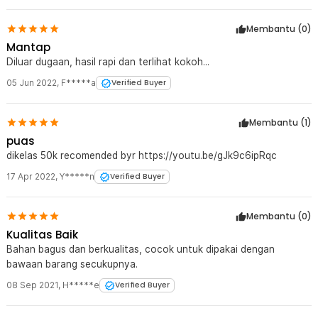
Membantu (
0
)
Mantap
Diluar dugaan, hasil rapi dan terlihat kokoh...
05 Jun 2022
,
F*****a
Verified Buyer
Membantu (
1
)
puas
dikelas 50k recomended byr https://youtu.be/gJk9c6ipRqc
17 Apr 2022
,
Y*****n
Verified Buyer
Membantu (
0
)
Kualitas Baik
Bahan bagus dan berkualitas, cocok untuk dipakai dengan
bawaan barang secukupnya.
08 Sep 2021
,
H*****e
Verified Buyer