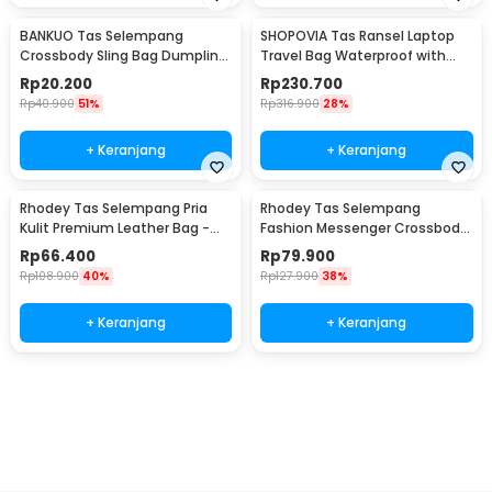
BANKUO Tas Selempang
SHOPOVIA Tas Ransel Laptop
Crossbody Sling Bag Dumpling
Travel Bag Waterproof with
Adjustable Strap - BK22
USB Port 35L - KC14
Rp
20.200
Rp
230.700
Rp
40.900
51%
Rp
316.900
28%
+ Keranjang
+ Keranjang
Rhodey Tas Selempang Pria
Rhodey Tas Selempang
Kulit Premium Leather Bag -
Fashion Messenger Crossbody
1106-2W
Bag PU Leather - 1047
Rp
66.400
Rp
79.900
Rp
108.900
40%
Rp
127.900
38%
+ Keranjang
+ Keranjang
Beli Sekarang