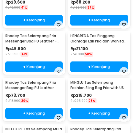
Rp
29.600
Rp
88.200
Rp
49.900
41%
Rp
138.900
37%
+ Keranjang
+ Keranjang
Rhodey Tas Selempang Pria
HENGREDA Tas Pinggang
Messenger Bag PU Leather -
Olahraga Lari Pria dan Wanita
18062
Running Waist Bag - TM572
Rp
49.900
Rp
21.100
Rp
83.900
41%
Rp
41.900
50%
+ Keranjang
+ Keranjang
Rhodey Tas Selempang Pria
MINGLU Tas Selempang
Messenger Bag PU Leather
Fashion Sling Bag Pria with USB
dengan Dompet - 9066
Charger Slot - ML1454
Rp
73.700
Rp
215.700
Rp
118.900
39%
Rp
295.900
28%
+ Keranjang
+ Keranjang
NITECORE Tas Selempang Multi
Rhodey Tas Selempang Pria