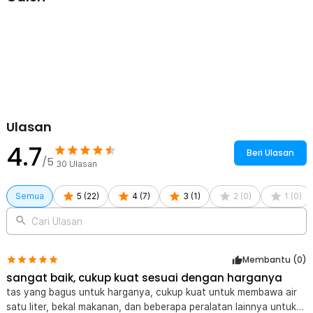
Kelengkapan Produk
Rincian yang Anda dapatkan untuk pembelian produk ini:
1 x XINGUANHUA Tas Gunung Ransel Lipat Travel Backpack
Waterproof 17L - GC17
Ulasan
4.7
Beri Ulasan
/5
30
Ulasan
Semua
5
(
22
)
4
(
7
)
3
(
1
)
2
(
0
)
1
(
0
)
Cari Ulasan
Membantu (
0
)
sangat baik, cukup kuat sesuai dengan harganya
tas yang bagus untuk harganya, cukup kuat untuk membawa air
satu liter, bekal makanan, dan beberapa peralatan lainnya untuk