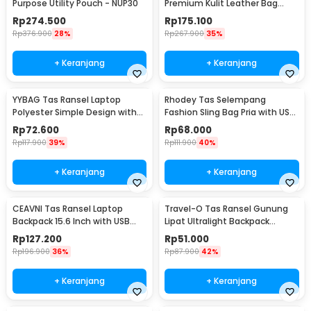
Purpose Utility Pouch - NUP30
Premium Kulit Leather Bag
Briefcase - HA-062
Rp
274.500
Rp
175.100
Rp
376.900
28%
Rp
267.900
35%
+ Keranjang
+ Keranjang
YYBAG Tas Ransel Laptop
Rhodey Tas Selempang
Polyester Simple Design with
Fashion Sling Bag Pria with USB
USB Charging Port - KC15
Slot and Lock - RE880
Rp
72.600
Rp
68.000
Rp
117.900
39%
Rp
111.900
40%
+ Keranjang
+ Keranjang
CEAVNI Tas Ransel Laptop
Travel-O Tas Ransel Gunung
Backpack 15.6 Inch with USB
Lipat Ultralight Backpack
Charger Port - KC32
Waterproof - LC19
Rp
127.200
Rp
51.000
Rp
196.900
36%
Rp
87.900
42%
+ Keranjang
+ Keranjang