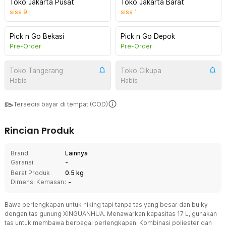
Toko Jakarta Pusat
Toko Jakarta Barat
sisa
9
sisa
1
Pick n Go Bekasi
Pick n Go Depok
Pre-Order
Pre-Order
Toko Tangerang
Toko Cikupa
Habis
Habis
Tersedia bayar di tempat (COD)
Rincian Produk
Brand
Lainnya
Garansi
-
Berat Produk
0.5 kg
Dimensi Kemasan
: -
Bawa perlengkapan untuk hiking tapi tanpa tas yang besar dan bulky
dengan tas gunung XINGUANHUA. Menawarkan kapasitas 17 L, gunakan
tas untuk membawa berbagai perlengkapan. Kombinasi poliester dan