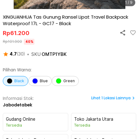
1 / 9
XINGUANHUA Tas Gunung Ransel Lipat Travel Backpack
Waterproof 17L - GC17
-
Black
Rp
61.200
Rp
101.900
40
%
•
SKU
OMTP1YBK
4.7
(
30
)
Pilihan Warna:
Black
Blue
Green
Lihat
1
Lokasi Lainnya
Informasi Stok:
Jabodetabek
Gudang Online
Toko Jakarta Utara
Tersedia
Tersedia