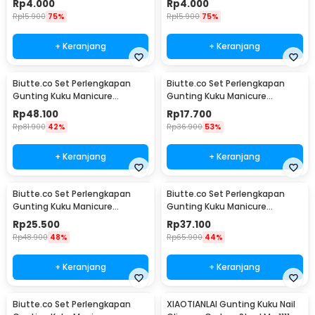
Rp
4.000
Rp
4.000
Rp
15.900
75%
Rp
15.900
75%
+ Keranjang
+ Keranjang
Biutte.co Set Perlengkapan
Biutte.co Set Perlengkapan
Gunting Kuku Manicure
Gunting Kuku Manicure
Pedicure Nail Clipper 18 PCS -
Pedicure Nail Clipper 7 PCS -
Rp
48.100
Rp
17.700
S0M020
S0M020
Rp
81.900
42%
Rp
36.900
53%
+ Keranjang
+ Keranjang
Biutte.co Set Perlengkapan
Biutte.co Set Perlengkapan
Gunting Kuku Manicure
Gunting Kuku Manicure
Pedicure Nail Clipper 10 PCS -
Pedicure Nail Clipper 12 PCS -
Rp
25.500
Rp
37.100
S0M020
S0M020
Rp
48.900
48%
Rp
65.900
44%
+ Keranjang
+ Keranjang
Biutte.co Set Perlengkapan
XIAOTIANLAI Gunting Kuku Nail