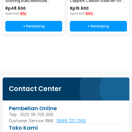
Gunting Kuku Manicure
Clippers Carbon Steel Mr-1111 -
Pedicure Nail Clipper 16 PCS -
XGK
Rp
48.600
Rp
15.600
S0M020
Rp
81.900
41%
Rp
33.900
54%
+ Keranjang
+ Keranjang
Ingatkan Saya
Contact Center
Pembelian Online
Telp : (021) 39 700 200
Customer Service (WA) :
0899 721 7050
Toko Kami