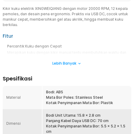
Kikir kuku elektrik XINGWEIQIANG dengan motor 20000 RPM, 12 kepala
pemoles, dan desain pena ergonomis. Praktis via USB DC, cocok untuk
manikur cepat, membersihkan gel atau akrilik, hingga membuat kuku
berkilau.
Fitur
Percantik Kuku dengan Cepat
Merapikan kuku dengan kikir manual tentu membutuhkan waktu dan
tenaga lebih. Dengan kikir kuku elektrik ini, Anda dapat
Lebih Banyak
mempercepat kegiatan manikur. Tipe elektrik ini juga sangat cocok
untuk membersihkan cat kuku jenis gel maupun akrilik.
Atur Kecepatan Optimal
Spesifikasi
Alat kikir kuku elektrik dari XINGWEIQIANG dibekali motor
berkecepatan hingga 20000 RPM. Anda juga bisa mengatur
Bodi: ABS
kecepatan sesuai kebutuhan. Dengan fitur ini, Anda memiliki kontrol
Material
Mata Bor Poles: Stainless Steel
penuh sesuai jenis kuku dan teknik manikur yang dilakukan.
Kotak Penyimpanan Mata Bor: Plastik
Berbagai Mata Poles
Tidak hanya membersihkan cat kuku, Anda juga dapat mengangkat
Bodi Unit Utama: 15.8 x 2.8 cm
kulit mati dan kutikula, meratakan permukaan kuku, hingga
Panjang Kabel Daya USB DC: 70 cm
Dimensi
membuatnya mengilap. Hal ini berkat 6 mata bor (grinding head)
Kotak Penyimpanan Mata Bor: 5.5 x 5.2 x 1.5
dan 6 sanding head yang dapat dikombinasikan dengan berbagai
cm