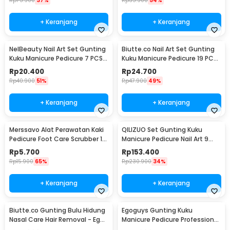
Rp
73.900
37%
Rp
35.900
54%
+ Keranjang
+ Keranjang
NelBeauty Nail Art Set Gunting
Biutte.co Nail Art Set Gunting
Kuku Manicure Pedicure 7 PCS -
Kuku Manicure Pedicure 19 PCS
7023D
- i7000D
Rp
20.400
Rp
24.700
Rp
40.900
51%
Rp
47.900
49%
+ Keranjang
+ Keranjang
Merssavo Alat Perawatan Kaki
QILIZUO Set Gunting Kuku
Pedicure Foot Care Scrubber 1
Manicure Pedicure Nail Art 9
PCS - HB07
PCS - 309
Rp
5.700
Rp
153.400
Rp
15.900
65%
Rp
230.900
34%
+ Keranjang
+ Keranjang
Biutte.co Gunting Bulu Hidung
Egoguys Gunting Kuku
Nasal Care Hair Removal - Ego-
Manicure Pedicure Professional
1
Stainless Steel - NT97