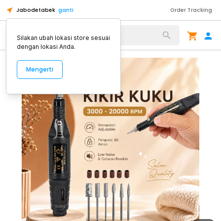
Jabodetabek
ganti
Order Tracking
Alat Kopi
Silakan ubah lokasi store sesuai
dengan lokasi Anda.
Mengerti