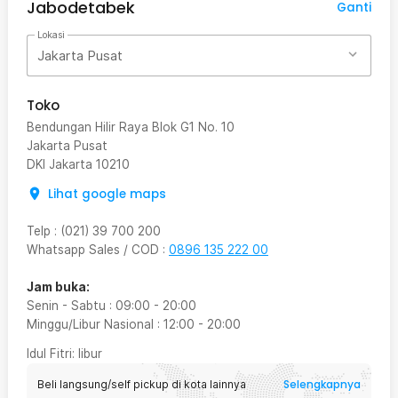
Jabodetabek
Ganti
Lokasi
Jakarta Pusat
Toko
Bendungan Hilir Raya Blok G1 No. 10
Jakarta Pusat
DKI Jakarta
10210
Lihat google maps
Telp
:
(021) 39 700 200
Whatsapp Sales / COD
:
0896 135 222 00
Jam buka:
Senin - Sabtu
:
09:00
-
20:00
Minggu/Libur Nasional
:
12:00
-
20:00
Idul Fitri
: libur
Selengkapnya
Beli langsung/self pickup di kota lainnya