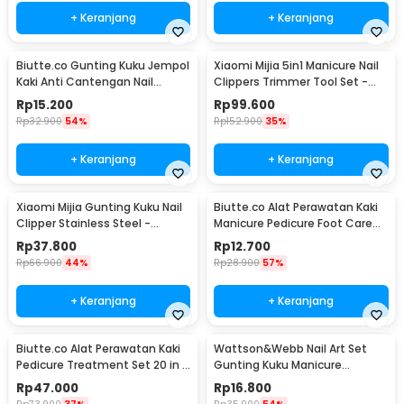
+ Keranjang
+ Keranjang
Biutte.co Gunting Kuku Jempol
Xiaomi Mijia 5in1 Manicure Nail
Kaki Anti Cantengan Nail
Clippers Trimmer Tool Set -
Clipper - MZ-020
MJZJD002QW
Rp
15.200
Rp
99.600
Rp
32.900
54%
Rp
152.900
35%
+ Keranjang
+ Keranjang
Xiaomi Mijia Gunting Kuku Nail
Biutte.co Alat Perawatan Kaki
Clipper Stainless Steel -
Manicure Pedicure Foot Care
MJZJD001QW
8in1 - IN1807
Rp
37.800
Rp
12.700
Rp
66.900
44%
Rp
28.900
57%
+ Keranjang
+ Keranjang
Biutte.co Alat Perawatan Kaki
Wattson&Webb Nail Art Set
Pedicure Treatment Set 20 in 1
Gunting Kuku Manicure
- GR5663
Pedicure 12 PCS - B07T
Rp
47.000
Rp
16.800