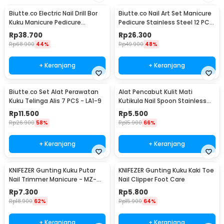
Biutte.co Electric Nail Drill Bor
Biutte.co Nail Art Set Manicure
Kuku Manicure Pedicure
Pedicure Stainless Steel 12 PCS
20000RPM - JMD-100
- 012A
Rp
38.700
Rp
26.300
Rp
68.900
44%
Rp
49.900
48%
+ Keranjang
+ Keranjang
Biutte.co Set Alat Perawatan
Alat Pencabut Kulit Mati
Kuku Telinga Alis 7 PCS - LA1-9
Kutikula Nail Spoon Stainless
Steel
Rp
11.500
Rp
5.500
Rp
26.900
58%
Rp
15.900
66%
+ Keranjang
+ Keranjang
KNIFEZER Gunting Kuku Putar
KNIFEZER Gunting Kuku Kaki Toe
Nail Trimmer Manicure - MZ-
Nail Clipper Foot Care
017
Rp
7.300
Rp
5.800
Rp
18.900
62%
Rp
15.900
64%
+ Keranjang
+ Keranjang