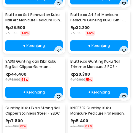
Biutte.co Set Perawatan Kuku
Biutte.co Art Set Manicure
Nail Art Manicure Pedicure 16in1
Pedicure Gunting Kuku 15in1 -
- MJ1096-01
MR-6103
Rp
26.500
Rp
32.200
Rp
50.900
48%
Rp
58.900
46%
+ Keranjang
+ Keranjang
YASNI Gunting dan Kikir Kuku
Biutte.co Gunting Kuku Nail
Big Nail Clipper German
Trimmer Manicure 3 PCS -
Stainless Steel - J0087
SFZ2748
Rp
44.400
Rp
20.300
Rp
76.900
43%
Rp
40.900
51%
+ Keranjang
+ Keranjang
Gunting Kuku Extra Strong Nail
KNIFEZER Gunting Kuku
Clipper Stainless Steel - YEDC
Manicure Pedicure Professional
Stainless Steel - Y-02ZJQ
Rp
7.800
Rp
5.400
Rp
19.900
61%
Rp
15.900
67%