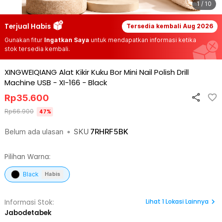
1 / 10
Terjual Habis
Tersedia kembali
Aug 2026
Gunakan fitur
Ingatkan Saya
untuk mendapatkan informasi ketika
stok tersedia kembali.
XINGWEIQIANG Alat Kikir Kuku Bor Mini Nail Polish Drill
Machine USB - XI-166
-
Black
Rp
35.600
Rp
66.900
47
%
Belum ada ulasan
•
SKU
7RHRF5BK
Pilihan Warna:
Black
Habis
Lihat
1
Lokasi Lainnya
Informasi Stok:
Jabodetabek