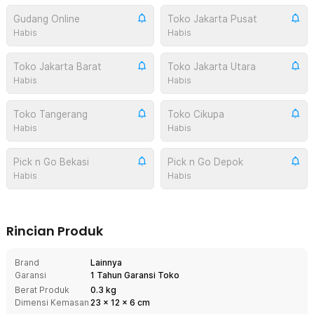
Gudang Online
Toko Jakarta Pusat
Habis
Habis
Toko Jakarta Barat
Toko Jakarta Utara
Habis
Habis
Toko Tangerang
Toko Cikupa
Habis
Habis
Pick n Go Bekasi
Pick n Go Depok
Habis
Habis
Rincian Produk
Brand
Lainnya
Garansi
1 Tahun Garansi Toko
Berat Produk
0.3 kg
Dimensi Kemasan
23
x
12
x
6
cm