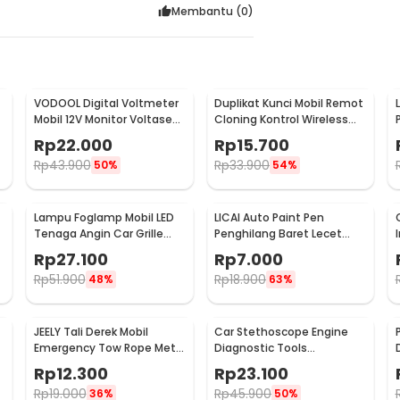
Membantu (
0
)
VODOOL Digital Voltmeter
Duplikat Kunci Mobil Remot
Mobil 12V Monitor Voltase
Cloning Kontrol Wireless
-
Baterai LED Display - QY836
433.92MHz 1 PCS - WE32
Rp
22.000
Rp
15.700
Rp
43.900
Rp
33.900
50%
54%
Lampu Foglamp Mobil LED
LICAI Auto Paint Pen
r
Tenaga Angin Car Grille
Penghilang Baret Lecet
Light Wind Power 2 PCS -
Mobil Scratch Removal 12ml
Rp
27.100
Rp
7.000
XY044
Rp
51.900
Rp
18.900
48%
63%
JEELY Tali Derek Mobil
Car Stethoscope Engine
Emergency Tow Rope Metal
Diagnostic Tools
Buckle U-Type 2.7M - JL30
Stetoskop Mesin Mobil -
Rp
12.300
Rp
23.100
W80582
Rp
19.000
Rp
45.900
36%
50%