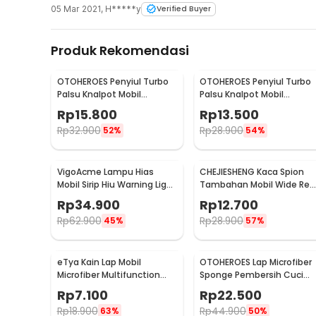
05 Mar 2021
,
H*****y
Verified Buyer
Produk Rekomendasi
OTOHEROES Penyiul Turbo
OTOHEROES Penyiul Turbo
Palsu Knalpot Mobil
Palsu Knalpot Mobil
Whistler 1000-2400cc L -
Whistler 1000-1800cc M 1.6
Rp
15.800
Rp
13.500
TUR007
2.0 - TUR007
Rp
32.900
Rp
28.900
52%
54%
VigoAcme Lampu Hias
CHEJIESHENG Kaca Spion
Mobil Sirip Hiu Warning Light
Tambahan Mobil Wide Rea
Solar Energy 8 LED - FZWJSD
View Anti Blind Spot - SY-
Rp
34.900
Rp
12.700
080
Rp
62.900
Rp
28.900
45%
57%
eTya Kain Lap Mobil
OTOHEROES Lap Microfiber
Microfiber Multifunction
Sponge Pembersih Cuci
Cleaning Cloth 30x39cm -
Mobil Motor - TP266
Rp
7.100
Rp
22.500
H-10
Rp
18.900
Rp
44.900
63%
50%