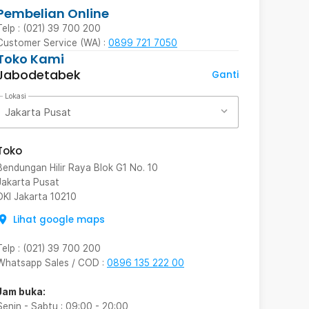
Pembelian Online
Telp : (021) 39 700 200
Customer Service (WA) :
0899 721 7050
Toko Kami
Jabodetabek
Ganti
Lokasi
Jakarta Pusat
Toko
Bendungan Hilir Raya Blok G1 No. 10
Jakarta Pusat
DKI Jakarta
10210
Lihat google maps
Telp
:
(021) 39 700 200
Whatsapp Sales / COD
:
0896 135 222 00
Jam buka:
Senin - Sabtu
:
09:00
-
20:00