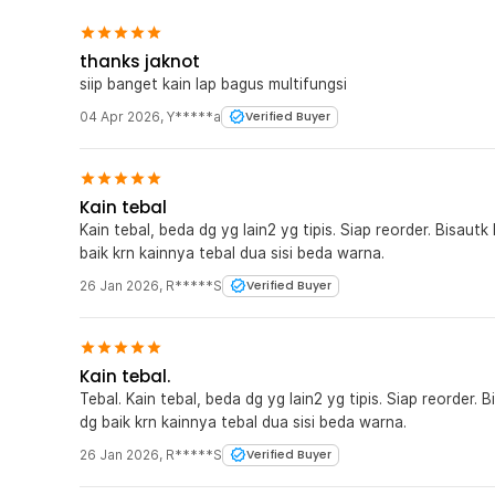
thanks jaknot
siip banget kain lap bagus multifungsi
04 Apr 2026
,
Y*****a
Verified Buyer
Kain tebal
Kain tebal, beda dg yg lain2 yg tipis. Siap reorder. Bisautk
baik krn kainnya tebal dua sisi beda warna.
26 Jan 2026
,
R*****S
Verified Buyer
Kain tebal.
Tebal. Kain tebal, beda dg yg lain2 yg tipis. Siap reorder. Bisautk lap mobil lap meja lap kaca. Berfungsi
dg baik krn kainnya tebal dua sisi beda warna.
26 Jan 2026
,
R*****S
Verified Buyer