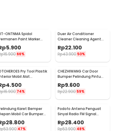
LIT-ONTNMA Spidol
Duer Air Conditioner
Permanen Paint Marker
Cleaner Cleaning Agent
Drawing Painting Oil Base -
Pembersih AC Rumah
Rp
5.900
Rp
22.100
MP-01
500ml - QUY1640
Rp
16.900
Rp
43.900
66%
50%
OTOHEROES Pry Tool Plastik
CHEZHIWANG Car Door
Interior Mobil Alat
Bumper Pelindung Pintu
Pengungkit Set 4 PCS -
Mobil Anti Gores 8 PCS -
Rp
4.500
Rp
9.600
AA16
HT-001
Rp
16.900
Rp
22.900
74%
59%
Pelindung Karet Bemper
Podofo Antena Penguat
Depan Mobil Car Bumper
Sinyal Radio FM Signal
Guard 57mm 2.5M
Amplifier untuk Mobil -
Rp
28.800
Rp
28.400
ANT-208
Rp
53.900
Rp
53.900
47%
48%