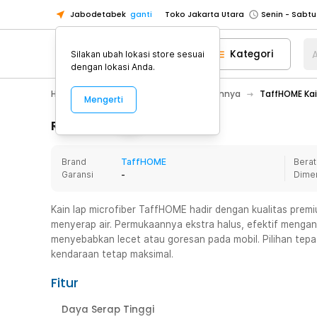
Jabodetabek
ganti
Toko Jakarta Utara
Toko Tangerang
Kategori
A
Silakan ubah lokasi store sesuai
Toko Cikupa
dengan lokasi Anda.
Pick n Go Jakarta Barat
Senin - J
Hobby
Mobil
Aksesoris Mobil Lainnya
TaffHOME Kai
Mengerti
Pick n Go Bekasi
Senin - Jumat (08
Pick n Go Depok
Senin - Jumat (08
Rincian Produk
Toko Jakarta Pusat
Senin - Sabtu
Brand
TaffHOME
Berat
Toko Jakarta Barat
Senin - Sabtu
Garansi
-
Dime
Toko Jakarta Utara
Toko Tangerang
Kain lap microfiber TaffHOME hadir dengan kualitas pre
menyerap air. Permukaannya ekstra halus, efektif menga
Toko Cikupa
menyebabkan lecet atau goresan pada mobil. Pilihan tepa
Pick n Go Jakarta Barat
Senin - J
kendaraan tetap maksimal.
Pick n Go Bekasi
Senin - Jumat (08
Fitur
Pick n Go Depok
Senin - Jumat (08
Daya Serap Tinggi