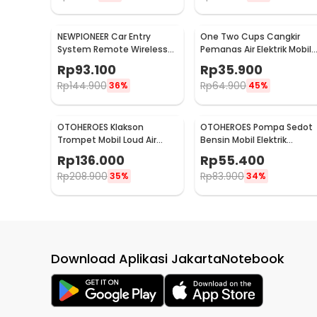
NEWPIONEER Car Entry
One Two Cups Cangkir
System Remote Wireless
Pemanas Air Elektrik Mobil
12V Door Lock Mobil - CK18
Travel Mug 450ml - NJ88
Rp
93.100
Rp
35.900
Rp
144.900
Rp
64.900
36%
45%
OTOHEROES Klakson
OTOHEROES Pompa Sedot
Trompet Mobil Loud Air
Bensin Mobil Elektrik
Horn 150dB 12V - JD4001
Transfer Pump 38mm DC
Rp
136.000
Rp
55.400
12V - CT-14
Rp
208.900
Rp
83.900
35%
34%
Download Aplikasi JakartaNotebook