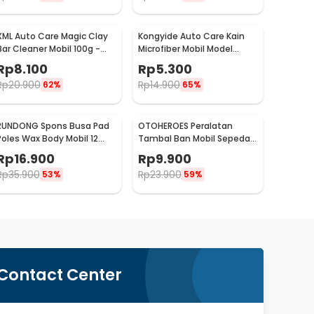
XML Auto Care Magic Clay
Kongyide Auto Care Kain
Bar Cleaner Mobil 100g -
Microfiber Mobil Model
QW89
Bundar - L-20
Rp
8.100
Rp
5.300
Rp
20.900
Rp
14.900
62%
65%
RUNDONG Spons Busa Pad
OTOHEROES Peralatan
Poles Wax Body Mobil 12
Tambal Ban Mobil Sepeda
PCS - R2010
Motor Tubeless - KBTB02
Rp
16.900
Rp
9.900
Rp
35.900
Rp
23.900
53%
59%
Contact Center