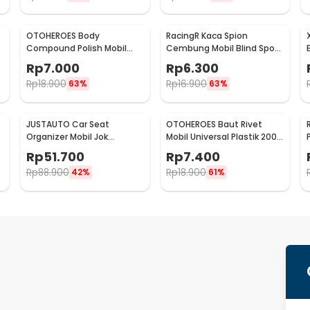
OTOHEROES Body
RacingR Kaca Spion
Compound Polish Mobil
Cembung Mobil Blind Spot
Penghilang Goresan 15g
Wide Angle 50mm 2 Pcs -
Rp
7.000
Rp
6.300
with Spons - YYC-508
J0027
Rp
18.900
Rp
16.900
63%
63%
JUSTAUTO Car Seat
OTOHEROES Baut Rivet
Organizer Mobil Jok
Mobil Universal Plastik 200
Belakang Gantungan
PCS - PE02
Rp
51.700
Rp
7.400
Barang Tisu - Z-354
Rp
88.900
Rp
18.900
42%
61%