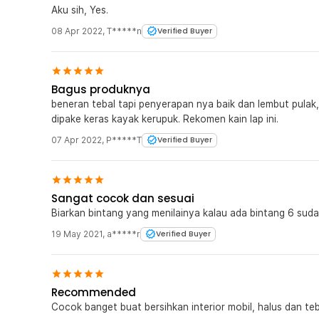
Aku sih, Yes.
08 Apr 2022
,
T*****n
Verified Buyer
Bagus produknya
beneran tebal tapi penyerapan nya baik dan lembut pulak
dipake keras kayak kerupuk. Rekomen kain lap ini.
07 Apr 2022
,
P*****T
Verified Buyer
Sangat cocok dan sesuai
Biarkan bintang yang menilainya kalau ada bintang 6 suda
19 May 2021
,
a*****r
Verified Buyer
Recommended
Cocok banget buat bersihkan interior mobil, halus dan teb