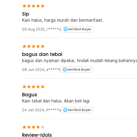
Sip
Kain halus, harga murah dan bermanfaat..
09 Aug 2025
,
r*****o
Verified Buyer
bagus dan tebal
bagus dan nyaman dipakai, tindak mudah lekang bahanny
08 Jun 2024
,
a*****t
Verified Buyer
Bagus
Kain tebal dan halus. Akan beli lagi
24 Jan 2024
,
A*****a
Verified Buyer
Review-Idols