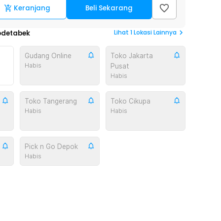
Keranjang
Beli Sekarang
Lihat
1
Lokasi Lainnya
odetabek
Gudang Online
Toko Jakarta
Habis
Pusat
Habis
Toko Tangerang
Toko Cikupa
Habis
Habis
Pick n Go Depok
Habis