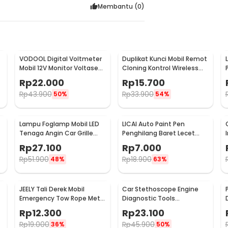
Membantu (
0
)
VODOOL Digital Voltmeter
Duplikat Kunci Mobil Remot
Mobil 12V Monitor Voltase
Cloning Kontrol Wireless
-
Baterai LED Display - QY836
433.92MHz 1 PCS - WE32
Rp
22.000
Rp
15.700
Rp
43.900
Rp
33.900
50%
54%
Lampu Foglamp Mobil LED
LICAI Auto Paint Pen
r
Tenaga Angin Car Grille
Penghilang Baret Lecet
Light Wind Power 2 PCS -
Mobil Scratch Removal 12ml
Rp
27.100
Rp
7.000
XY044
Rp
51.900
Rp
18.900
48%
63%
JEELY Tali Derek Mobil
Car Stethoscope Engine
Emergency Tow Rope Metal
Diagnostic Tools
Buckle U-Type 2.7M - JL30
Stetoskop Mesin Mobil -
Rp
12.300
Rp
23.100
W80582
Rp
19.000
Rp
45.900
36%
50%