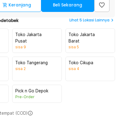
Keranjang
Beli Sekarang
Lihat
5
Lokasi Lainnya
odetabek
Toko Jakarta
Toko Jakarta
Pusat
Barat
sisa
9
sisa
5
Toko Tangerang
Toko Cikupa
sisa
2
sisa
4
Pick n Go Depok
Pre-Order
i tempat (COD)