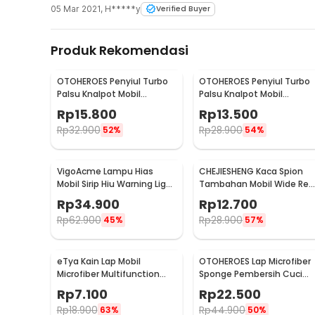
05 Mar 2021
,
H*****y
Verified Buyer
Produk Rekomendasi
OTOHEROES Penyiul Turbo
OTOHEROES Penyiul Turbo
Palsu Knalpot Mobil
Palsu Knalpot Mobil
Whistler 1000-2400cc L -
Whistler 1000-1800cc M 1.6
Rp
15.800
Rp
13.500
TUR007
2.0 - TUR007
Rp
32.900
Rp
28.900
52%
54%
VigoAcme Lampu Hias
CHEJIESHENG Kaca Spion
Mobil Sirip Hiu Warning Light
Tambahan Mobil Wide Rea
Solar Energy 8 LED - FZWJSD
View Anti Blind Spot - SY-
Rp
34.900
Rp
12.700
080
Rp
62.900
Rp
28.900
45%
57%
eTya Kain Lap Mobil
OTOHEROES Lap Microfiber
Microfiber Multifunction
Sponge Pembersih Cuci
Cleaning Cloth 30x39cm -
Mobil Motor - TP266
Rp
7.100
Rp
22.500
H-10
Rp
18.900
Rp
44.900
63%
50%