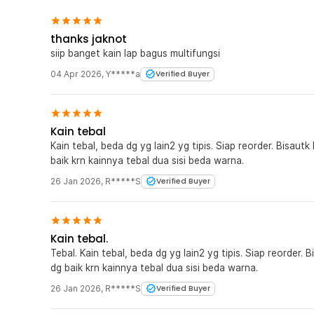
thanks jaknot
siip banget kain lap bagus multifungsi
04 Apr 2026
,
Y*****a
Verified Buyer
Kain tebal
Kain tebal, beda dg yg lain2 yg tipis. Siap reorder. Bisautk
baik krn kainnya tebal dua sisi beda warna.
26 Jan 2026
,
R*****S
Verified Buyer
Kain tebal.
Tebal. Kain tebal, beda dg yg lain2 yg tipis. Siap reorder. Bisautk lap mobil lap meja lap kaca. Berfungsi
dg baik krn kainnya tebal dua sisi beda warna.
26 Jan 2026
,
R*****S
Verified Buyer