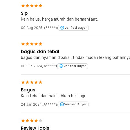
Sip
Kain halus, harga murah dan bermanfaat..
09 Aug 2025
,
r*****o
Verified Buyer
bagus dan tebal
bagus dan nyaman dipakai, tindak mudah lekang bahanny
08 Jun 2024
,
a*****t
Verified Buyer
Bagus
Kain tebal dan halus. Akan beli lagi
24 Jan 2024
,
A*****a
Verified Buyer
Review-Idols