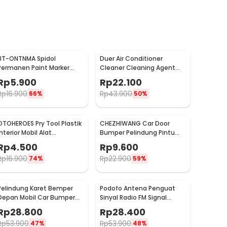
LIT-ONTNMA Spidol
Duer Air Conditioner
Permanen Paint Marker
Cleaner Cleaning Agent
Drawing Painting Oil Base -
Pembersih AC Rumah
Rp
5.900
Rp
22.100
MP-01
500ml - QUY1640
Rp
16.900
Rp
43.900
66%
50%
OTOHEROES Pry Tool Plastik
CHEZHIWANG Car Door
Interior Mobil Alat
Bumper Pelindung Pintu
Pengungkit Set 4 PCS -
Mobil Anti Gores 8 PCS -
Rp
4.500
Rp
9.600
AA16
HT-001
Rp
16.900
Rp
22.900
74%
59%
Pelindung Karet Bemper
Podofo Antena Penguat
Depan Mobil Car Bumper
Sinyal Radio FM Signal
Guard 57mm 2.5M
Amplifier untuk Mobil -
Rp
28.800
Rp
28.400
ANT-208
Rp
53.900
Rp
53.900
47%
48%