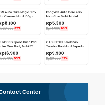
XML Auto Care Magic Clay
Kongyide Auto Care Kain
Bar Cleaner Mobil 100g -
Microfiber Mobil Model
QW89
Bundar - L-20
Rp
8.100
Rp
5.300
Rp
20.900
Rp
14.900
62%
65%
RUNDONG Spons Busa Pad
OTOHEROES Peralatan
Poles Wax Body Mobil 12
Tambal Ban Mobil Sepeda
PCS - R2010
Motor Tubeless - KBTB02
Rp
16.900
Rp
9.900
Rp
35.900
Rp
23.900
53%
59%
Contact Center