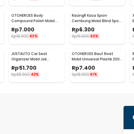
OTOHEROES Body
RacingR Kaca Spion
Compound Polish Mobil
Cembung Mobil Blind Spot
Penghilang Goresan 15g
Wide Angle 50mm 2 Pcs -
Rp
7.000
Rp
6.300
with Spons - YYC-508
J0027
Rp
18.900
Rp
16.900
63%
63%
JUSTAUTO Car Seat
OTOHEROES Baut Rivet
Organizer Mobil Jok
Mobil Universal Plastik 200
Belakang Gantungan
PCS - PE02
Rp
51.700
Rp
7.400
Barang Tisu - Z-354
Rp
88.900
Rp
18.900
42%
61%