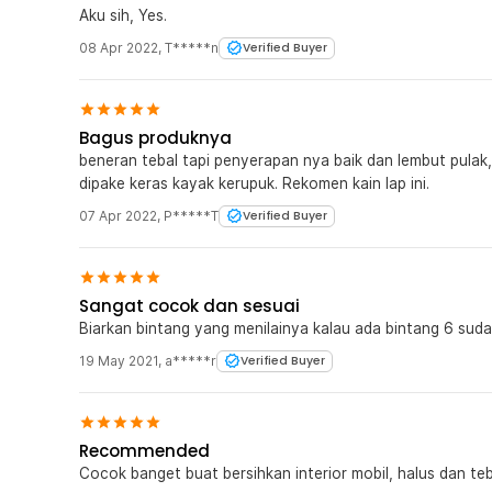
Aku sih, Yes.
08 Apr 2022
,
T*****n
Verified Buyer
Bagus produknya
beneran tebal tapi penyerapan nya baik dan lembut pulak
dipake keras kayak kerupuk. Rekomen kain lap ini.
07 Apr 2022
,
P*****T
Verified Buyer
Sangat cocok dan sesuai
Biarkan bintang yang menilainya kalau ada bintang 6 suda
19 May 2021
,
a*****r
Verified Buyer
Recommended
Cocok banget buat bersihkan interior mobil, halus dan teb