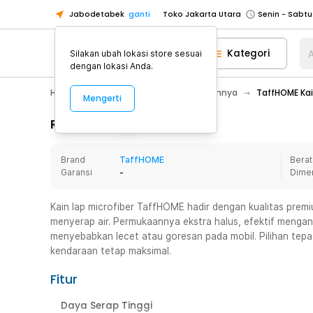
Jabodetabek
ganti
Toko Jakarta Utara
Toko Tangerang
Kategori
A
Silakan ubah lokasi store sesuai
Toko Cikupa
dengan lokasi Anda.
Pick n Go Jakarta Barat
Senin - J
Hobby
Mobil
Aksesoris Mobil Lainnya
TaffHOME Kai
Mengerti
Pick n Go Bekasi
Senin - Jumat (08
Pick n Go Depok
Senin - Jumat (08
Rincian Produk
Toko Jakarta Pusat
Senin - Sabtu
Brand
TaffHOME
Berat
Toko Jakarta Barat
Senin - Sabtu
Garansi
-
Dime
Toko Jakarta Utara
Toko Tangerang
Kain lap microfiber TaffHOME hadir dengan kualitas pre
menyerap air. Permukaannya ekstra halus, efektif menga
Toko Cikupa
menyebabkan lecet atau goresan pada mobil. Pilihan tepa
Pick n Go Jakarta Barat
Senin - J
kendaraan tetap maksimal.
Pick n Go Bekasi
Senin - Jumat (08
Fitur
Pick n Go Depok
Senin - Jumat (08
Daya Serap Tinggi