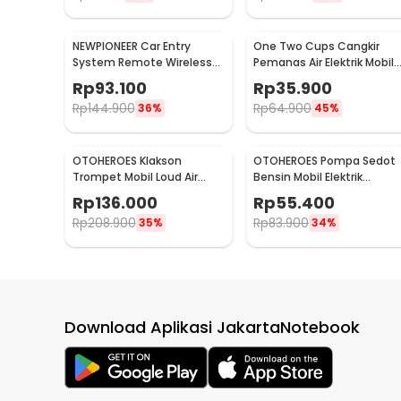
NEWPIONEER Car Entry
One Two Cups Cangkir
System Remote Wireless
Pemanas Air Elektrik Mobil
12V Door Lock Mobil - CK18
Travel Mug 450ml - NJ88
Rp
93.100
Rp
35.900
Rp
144.900
Rp
64.900
36%
45%
OTOHEROES Klakson
OTOHEROES Pompa Sedot
Trompet Mobil Loud Air
Bensin Mobil Elektrik
Horn 150dB 12V - JD4001
Transfer Pump 38mm DC
Rp
136.000
Rp
55.400
12V - CT-14
Rp
208.900
Rp
83.900
35%
34%
Download Aplikasi JakartaNotebook