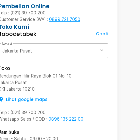
Pembelian Online
Telp : (021) 39 700 200
Customer Service (WA) :
0899 721 7050
Toko Kami
Jabodetabek
Ganti
Lokasi
Jakarta Pusat
Toko
Bendungan Hilir Raya Blok G1 No. 10
Jakarta Pusat
DKI Jakarta
10210
Lihat google maps
Telp
:
(021) 39 700 200
Whatsapp Sales / COD
:
0896 135 222 00
Jam buka:
Senin - Sabtu
:
09:00
-
20:00