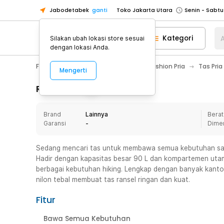
Jabodetabek
ganti
Toko Jakarta Utara
Toko Tangerang
Kategori
A
Silakan ubah lokasi store sesuai
Toko Cikupa
dengan lokasi Anda.
Pick n Go Jakarta Barat
Senin - J
Fashion, Make Up & Beauty Care
Fashion Pria
Tas Pria
Mengerti
Pick n Go Bekasi
Senin - Jumat (08
Pick n Go Depok
Senin - Jumat (08
Rincian Produk
Toko Jakarta Pusat
Senin - Sabtu
Brand
Lainnya
Berat
Toko Jakarta Barat
Senin - Sabtu
Garansi
-
Dime
Toko Jakarta Utara
Toko Tangerang
Sedang mencari tas untuk membawa semua kebutuhan saat
Hadir dengan kapasitas besar 90 L dan kompartemen ut
Toko Cikupa
berbagai kebutuhan hiking. Lengkap dengan banyak kant
Pick n Go Jakarta Barat
Senin - J
nilon tebal membuat tas ransel ringan dan kuat.
Pick n Go Bekasi
Senin - Jumat (08
Fitur
Pick n Go Depok
Senin - Jumat (08
Bawa Semua Kebutuhan