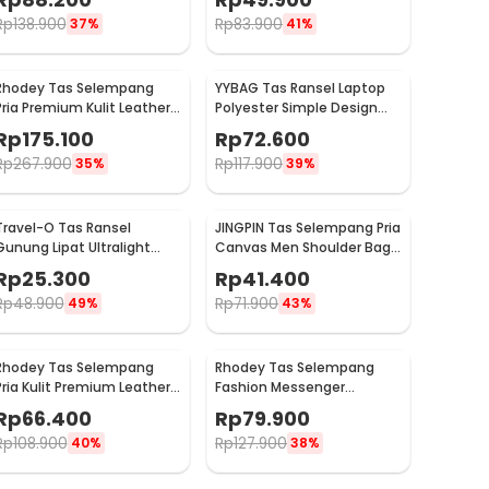
Rp
138.900
Rp
83.900
37%
41%
Rhodey Tas Selempang
YYBAG Tas Ransel Laptop
Pria Premium Kulit Leather
Polyester Simple Design
Bag Briefcase - HA-062
with USB Charging Port -
Rp
175.100
Rp
72.600
KC15
Rp
267.900
Rp
117.900
35%
39%
Travel-O Tas Ransel
JINGPIN Tas Selempang Pria
Gunung Lipat Ultralight
Canvas Men Shoulder Bag
Backpack Waterproof -
- 1986
Rp
25.300
Rp
41.400
LC21
Rp
48.900
Rp
71.900
49%
43%
Rhodey Tas Selempang
Rhodey Tas Selempang
Pria Kulit Premium Leather
Fashion Messenger
Bag - 1106-2W
Crossbody Bag PU Leather
Rp
66.400
Rp
79.900
- 1047
Rp
108.900
Rp
127.900
40%
38%