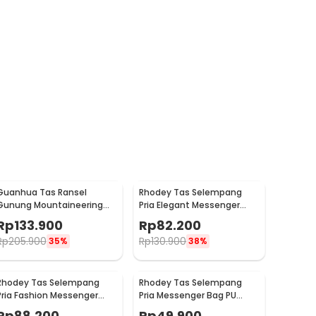
Guanhua Tas Ransel
Rhodey Tas Selempang
Gunung Mountaineering
Pria Elegant Messenger
Backpack Outdoor 35 L -
Crossbody Sling Bag - 6330
Rp
133.900
Rp
82.200
GC35
Rp
205.900
Rp
130.900
35%
38%
Rhodey Tas Selempang
Rhodey Tas Selempang
Pria Fashion Messenger
Pria Messenger Bag PU
Bag PU Leather - 18067
Leather - 18062
Rp
88.200
Rp
49.900