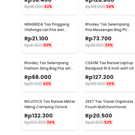
- 9906
Rp
95.900
Rp
198.900
42%
36%
HENGREDA Tas Pinggang
Rhodey Tas Selempang
Olahraga Lari Pria dan
Pria Messenger Bag PU
Wanita Running Waist Bag
Leather dengan Dompet -
Rp
21.100
Rp
73.700
- TM572
9066
Rp
41.900
Rp
118.900
50%
39%
Rhodey Tas Selempang
CEAVNI Tas Ransel Laptop
Fashion Sling Bag Pria with
Backpack 15.6 Inch with US
USB Slot and Lock - RE880
Charger Port - KC32
Rp
68.000
Rp
127.200
Rp
111.900
Rp
196.900
40%
36%
MOJOYCE Tas Ransel Militer
ZEST Tas Travel Organizer
Hiking Camping Oxford
Pouch Multifunctional
Waterproof 80L - GC62
Storage Electronic Bag -
Rp
132.300
Rp
20.500
BM012N1019
Rp
203.900
Rp
41.900
36%
52%