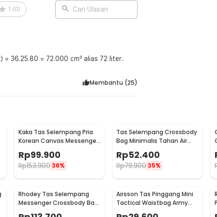
tabilitas, menjaga postur tubuh tetap
1
(
0
)
Cari Ulasan
:
t) = 36.25.80 = 72.000 cm³ alias 72 liter..
k Waterproof 90L - GC90
Membantu (
25
)
Kaka Tas Selempang Pria
Tas Selempang Crossbody
Korean Canvas Messenger
Bag Minimalis Tahan Air
Bag - MY2642
Desain Militer - 0702
Rp
99.900
Rp
52.400
Rp
153.900
Rp
79.900
36%
35%
g
Rhodey Tas Selempang
Airsson Tas Pinggang Mini
Messenger Crossbody Bag
Tactical Waistbag Army
Pria - 8001
Look - JSH1525
Rp
113.700
Rp
29.600