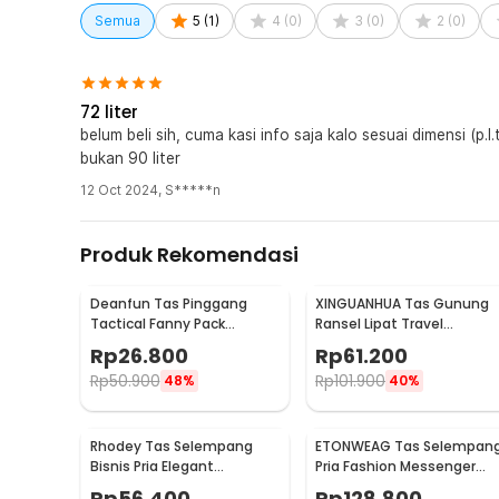
pinggang dan dada yang mudah disesuaikan menambah s
Semua
5
(
1
)
4
(
0
)
3
(
0
)
2
(
0
)
tegap.
Kelengkapan Produk
72 liter
Rincian yang Anda dapatkan untuk pembelian produk ini
belum beli sih, cuma kasi info saja kalo sesuai dimensi (p.l.
1 x XIYAHU Tas Gunung Carrier Bag Travel Backpac
bukan 90 liter
12 Oct 2024
,
S*****n
Produk Rekomendasi
Deanfun Tas Pinggang
XINGUANHUA Tas Gunung
Tactical Fanny Pack
Ransel Lipat Travel
Outdoor Gear 12x5x17.5cm
Backpack Waterproof 17L -
Rp
26.800
Rp
61.200
- ZSXD001
GC17
Rp
50.900
Rp
101.900
48%
40%
Rhodey Tas Selempang
ETONWEAG Tas Selempan
Bisnis Pria Elegant
Pria Fashion Messenger
Messenger Bag PU Leather
Bag PU Leather - 9918
Rp
56.400
Rp
128.800