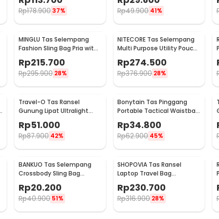
Rp
178.900
Rp
49.900
37%
41%
MINGLU Tas Selempang
NITECORE Tas Selempang
Fashion Sling Bag Pria with
Multi Purpose Utility Pouch
USB Charger Slot - ML1454
- NUP30
Rp
215.700
Rp
274.500
Rp
295.900
Rp
376.900
28%
28%
Travel-O Tas Ransel
Bonytain Tas Pinggang
B
Gunung Lipat Ultralight
Portable Tactical Waistbag
Backpack Waterproof -
Army Look - B1526
Rp
51.000
Rp
34.800
LC19
Rp
87.900
Rp
62.900
42%
45%
BANKUO Tas Selempang
SHOPOVIA Tas Ransel
Crossbody Sling Bag
Laptop Travel Bag
Dumpling Adjustable Strap
Waterproof with USB Port
Rp
20.200
Rp
230.700
- BK22
35L - KC14
Rp
40.900
Rp
316.900
51%
28%