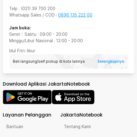
Telp
:
(021) 39 700 200
Whatsapp Sales / COD
:
0896 135 222 00
Jam buka:
Senin - Sabtu
:
09:00
-
20:00
Minggu/Libur Nasional
:
12:00
-
20:00
Idul Fitri
: libur
Selengkapnya
Beli langsung/self pickup di kota lainnya
Download Aplikasi JakartaNotebook
Layanan Pelanggan
JakartaNotebook
Bantuan
Tentang Kami