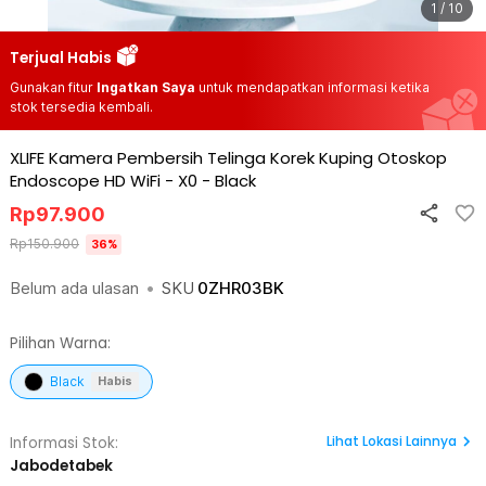
1 / 10
Terjual Habis
Gunakan fitur
Ingatkan Saya
untuk mendapatkan informasi ketika
stok tersedia kembali.
XLIFE Kamera Pembersih Telinga Korek Kuping Otoskop
Endoscope HD WiFi - X0
-
Black
Rp
97.900
Rp
150.900
36
%
Belum ada ulasan
•
SKU
0ZHR03BK
Pilihan Warna:
Black
Habis
Lihat
Lokasi Lainnya
Informasi Stok:
Jabodetabek