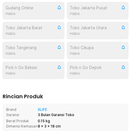
Gudang Online
Toko Jakarta Pusat
Habis
Habis
Toko Jakarta Barat
Toko Jakarta Utara
Habis
Habis
Toko Tangerang
Toko Cikupa
Habis
Habis
Pick n Go Bekasi
Pick n Go Depok
Habis
Habis
Rincian Produk
Brand
XLIFE
Garansi
3 Bulan Garansi Toko
Berat Produk
0.15 kg
Dimensi Kemasan
8
x
3
x
18
cm