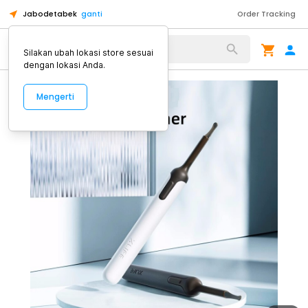
Jabodetabek
ganti
Order Tracking
Alat Kopi
Silakan ubah lokasi store sesuai
dengan lokasi Anda.
Mengerti