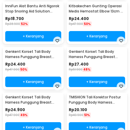
InniFun Alat Bantu Anti Ngorok
Kitbakechen Gunting Operasi
Stop Snoring Aid Solution
Medis Hemostat Elbow 13cm -
Tongue Guard - G7G40
J4-682
Rp
18.700
Rp
24.400
Rp
38.900
52%
Rp
47.900
50%
+ Keranjang
+ Keranjang
Genkent Korset Tali Body
Genkent Korset Tali Body
Harness Punggung Breast
Harness Punggung Breast
Support S - BBJ-16
Support M - BBJ-16
Rp
24.400
Rp
27.400
Rp
47.900
50%
Rp
51.900
48%
+ Keranjang
+ Keranjang
Genkent Korset Tali Body
TMISHION Tali Korektor Postur
Harness Punggung Breast
Punggung Body Harness
Support L - BBJ-16
Posture Corrector - BBJ-16
Rp
24.900
Rp
20.100
Rp
47.900
49%
Rp
40.900
51%
+ Keranjang
+ Keranjang