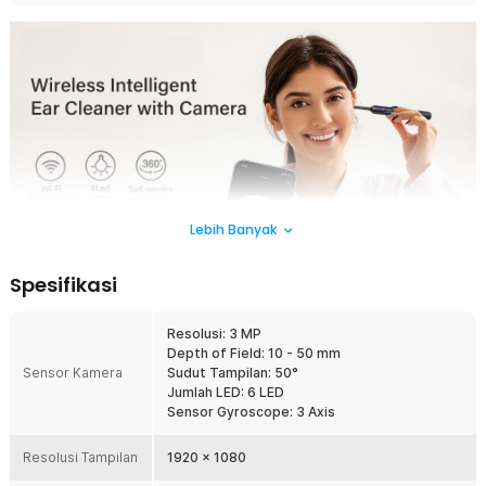
Lebih Banyak
Spesifikasi
Membersihkan telinga tanpa melihat bagian dalamnya bisa berbahaya
Resolusi: 3 MP
dan berisiko melukai telinga. Banyak orang tidak sadar bahwa metode
Depth of Field: 10 - 50 mm
tradisional justru bisa mendorong kotoran semakin dalam. Dengan
Sensor Kamera
Sudut Tampilan: 50°
kamera endoskopi pembersih telinga dari XLIFE, Anda dapat melihat
Jumlah LED: 6 LED
kondisi dalam telinga secara langsung melalui smartphone. Proses
Sensor Gyroscope: 3 Axis
pembersihan jadi lebih aman, akurat, dan nyaman dilakukan sendiri di
rumah.
Resolusi Tampilan
1920 x 1080
Fitur