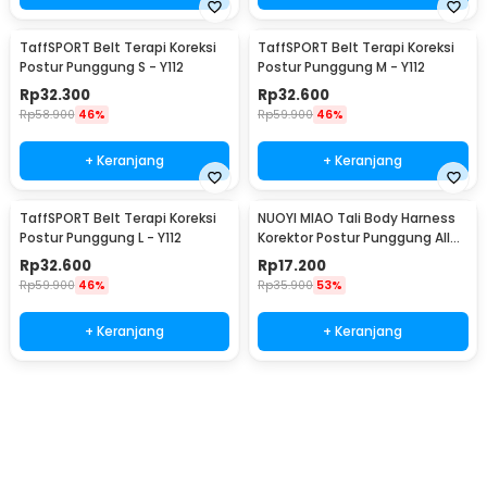
TaffSPORT Belt Terapi Koreksi
TaffSPORT Belt Terapi Koreksi
Postur Punggung S - Y112
Postur Punggung M - Y112
Rp
32.300
Rp
32.600
Rp
58.900
46%
Rp
59.900
46%
+ Keranjang
+ Keranjang
TaffSPORT Belt Terapi Koreksi
NUOYI MIAO Tali Body Harness
Postur Punggung L - Y112
Korektor Postur Punggung All
Size - NY-15
Rp
32.600
Rp
17.200
Rp
59.900
46%
Rp
35.900
53%
+ Keranjang
+ Keranjang
Ingatkan Saya