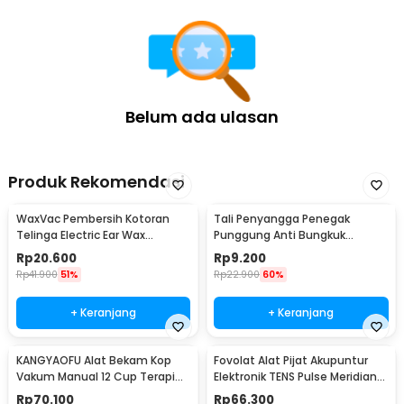
Belum ada ulasan
Produk Rekomendasi
WaxVac Pembersih Kotoran
Tali Penyangga Penegak
Telinga Electric Ear Wax
Punggung Anti Bungkuk
Vacuum Silicon Tip - 682
Posture Corrector Size S
Rp
20.600
Rp
9.200
Rp
41.900
51%
Rp
22.900
60%
+ Keranjang
+ Keranjang
KANGYAOFU Alat Bekam Kop
Fovolat Alat Pijat Akupuntur
Vakum Manual 12 Cup Terapi
Elektronik TENS Pulse Meridian
Cupping Set - KN12
Massager - SY-D2-116
Rp
70.100
Rp
66.300