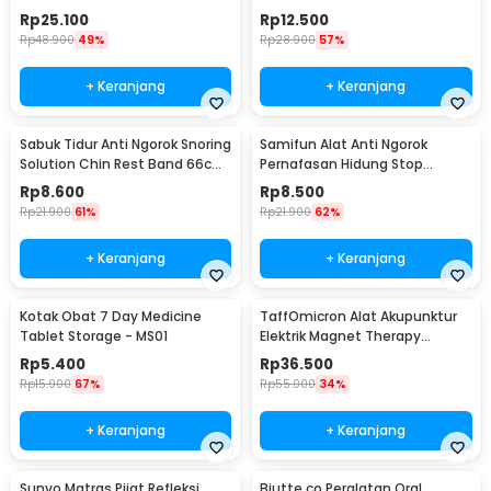
Magnetic XL - T025
Orthotics - CSQ1408
Rp
25.100
Rp
12.500
Rp
48.900
49%
Rp
28.900
57%
+ Keranjang
+ Keranjang
Sabuk Tidur Anti Ngorok Snoring
Samifun Alat Anti Ngorok
Solution Chin Rest Band 66cm
Pernafasan Hidung Stop
- 5582
Snoring Air Purifier - MX-555
Rp
8.600
Rp
8.500
Rp
21.900
61%
Rp
21.900
62%
+ Keranjang
+ Keranjang
Kotak Obat 7 Day Medicine
TaffOmicron Alat Akupunktur
Tablet Storage - MS01
Elektrik Magnet Therapy
Battery - DF-618
Rp
5.400
Rp
36.500
Rp
15.900
67%
Rp
55.000
34%
+ Keranjang
+ Keranjang
Sunvo Matras Pijat Refleksi
Biutte.co Peralatan Oral