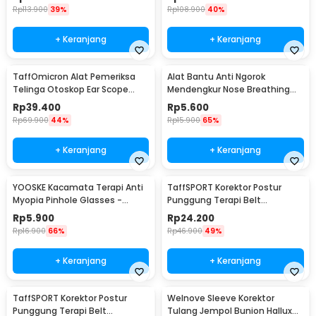
Rp
113.900
39%
Rp
108.900
40%
+ Keranjang
+ Keranjang
TaffOmicron Alat Pemeriksa
Alat Bantu Anti Ngorok
Telinga Otoskop Ear Scope
Mendengkur Nose Breathing
with LED Light - KT-GF08HA
Stop Snoring 4 PCS
Rp
39.400
Rp
5.600
Rp
69.900
44%
Rp
15.900
65%
+ Keranjang
+ Keranjang
YOOSKE Kacamata Terapi Anti
TaffSPORT Korektor Postur
Myopia Pinhole Glasses -
Punggung Terapi Belt
D11301
Magnetic L - T025
Rp
5.900
Rp
24.200
Rp
16.900
66%
Rp
46.900
49%
+ Keranjang
+ Keranjang
TaffSPORT Korektor Postur
Welnove Sleeve Korektor
Punggung Terapi Belt
Tulang Jempol Bunion Hallux