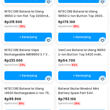
NITECORE Baterai Isi Ulang
NITECORE Baterai Isi Ulang
18650 Li-Ion Flat Top 3200mAh
18650 Li-Ion Button Top 2600
3.7V 1 PCS - NL1832
mAh 3.7V 1 PCS - NL1826
Rp
219.500
Rp
176.100
Rp
295.900
26%
Rp
269.900
35%
+ Keranjang
+ Keranjang
NITECORE Baterai Vape
VariCore Baterai Isi Ulang 18650
Rechargeable IMR18650 3.7 V
Li-Ion Button Top 3400 mAh
3100mAh 1 PCS
3.7V 1 PCS 3400mAh
Rp
233.000
Rp
54.700
Rp
299.900
23%
Rp
92.900
42%
+ Keranjang
+ Keranjang
NITECORE Baterai Isi Ulang
Baterai Skuter Ninebot Mini
14500 Rechargeable Li-ion 750
Battery Spare Part 54V
mAh 3.6 V 1PC - NL1475R
4900mAh
Rp
99.900
Rp
793.100
Rp
153.900
36%
Rp
1.070.900
26%