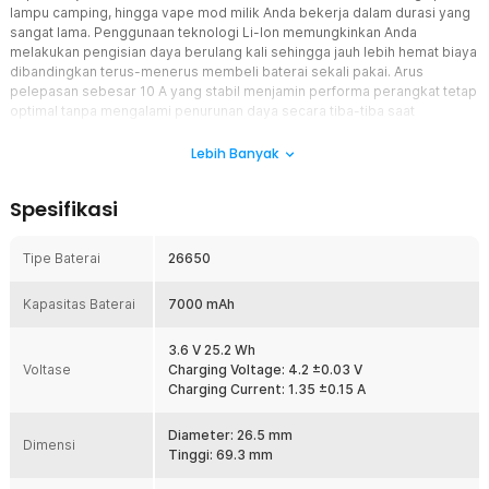
lampu camping, hingga vape mod milik Anda bekerja dalam durasi yang
sangat lama. Penggunaan teknologi Li-Ion memungkinkan Anda
melakukan pengisian daya berulang kali sehingga jauh lebih hemat biaya
dibandingkan terus-menerus membeli baterai sekali pakai. Arus
pelepasan sebesar 10 A yang stabil menjamin performa perangkat tetap
optimal tanpa mengalami penurunan daya secara tiba-tiba saat
digunakan intensif. Produk ini merupakan solusi investasi energi cerdas
bagi Anda yang membutuhkan ketahanan daya luar biasa sekaligus ingin
Lebih Banyak
menjaga kelestarian lingkungan.
Spesifikasi
Fitur
Efisien dengan Kapasitas Jumbo 7000 mAh
Tipe Baterai
26650
Anda tidak perlu lagi merasa resah karena daya perangkat cepat
habis berkat kapasitas 7000 mAh yang sangat besar dari baterai isi
Kapasitas Baterai
7000 mAh
ulang XTAR ini. Kapasitas tinggi ini berfungsi memberikan suplai
tenaga ekstra untuk mendukung penggunaan senter, lampu darurat,
hingga power bank DIY dalam jangka waktu yang jauh lebih lama.
3.6 V 25.2 Wh
Voltase
Manfaatnya, aktivitas luar ruangan Anda seperti berkemah menjadi
Charging Voltage: 4.2 ±0.03 V
lebih nyaman karena ketersediaan energi cadangan yang selalu
Charging Current: 1.35 ±0.15 A
bisa diandalkan kapan saja.
Diameter: 26.5 mm
Sistem Isi Ulang yang Hemat dan Ekonomis
Dimensi
Tinggi: 69.3 mm
Baterai isi ulang XTAR dirancang agar dapat Anda isi ulang hingga
500 kali sehingga menjadi pilihan yang sangat tepat untuk menekan