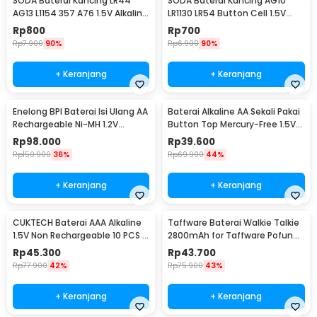
SODA Baterai Kancing LR44
SODA Baterai Kancing AG10
AG13 L1154 357 A76 1.5V Alkaline
LR1130 LR54 Button Cell 1.5V
1 PCS
Alkaline 1 PCS
Rp
800
Rp
700
Rp
7.900
90%
Rp
6.900
90%
+ Keranjang
+ Keranjang
Enelong BPI Baterai Isi Ulang AA
Baterai Alkaline AA Sekali Pakai
Rechargeable Ni-MH 1.2V
Button Top Mercury-Free 1.5V
2700mAh 4 PCS
10 PCS - Zi5
Rp
98.000
Rp
39.600
Rp
150.900
36%
Rp
69.900
44%
+ Keranjang
+ Keranjang
CUKTECH Baterai AAA Alkaline
Taffware Baterai Walkie Talkie
1.5V Non Rechargeable 10 PCS -
2800mAh for Taffware Pofung
Zi7
BF-UV82 - BL-8
Rp
45.300
Rp
43.700
Rp
77.900
42%
Rp
75.900
43%
+ Keranjang
+ Keranjang