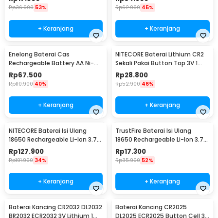
Rp
36.900
53%
Rp
62.900
45%
+ Keranjang
+ Keranjang
Enelong Baterai Cas
NITECORE Baterai Lithium CR2
Rechargeable Battery AA Ni-MH
Sekali Pakai Button Top 3V 1
1.2V 2100mAh 4 PCS - HR6
PCS - CR2
Rp
67.500
Rp
28.800
Rp
110.900
40%
Rp
52.900
46%
+ Keranjang
+ Keranjang
NITECORE Baterai Isi Ulang
TrustFire Baterai Isi Ulang
18650 Rechargeable Li-Ion 3.7V
18650 Rechargeable Li-Ion 3.7V
2300mAh 1PCS - NL1823
6000mAh 1PC - BRC18650
Rp
127.900
Rp
17.300
Rp
191.900
34%
Rp
35.900
52%
+ Keranjang
+ Keranjang
Baterai Kancing CR2032 DL2032
Baterai Kancing CR2025
Kelengkapan Produk
BR2032 ECR2032 3V Lithium 1
DL2025 ECR2025 Button Cell 3V