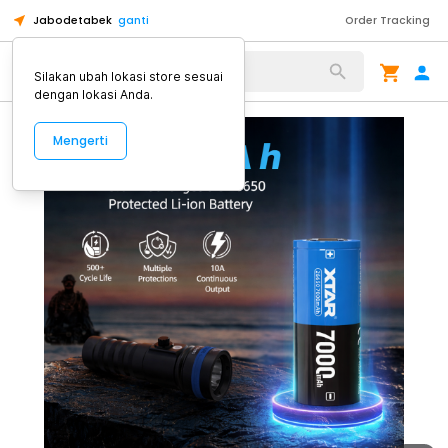
Jabodetabek
ganti
Order Tracking
Alat Kopi
Silakan ubah lokasi store sesuai
dengan lokasi Anda.
Mengerti