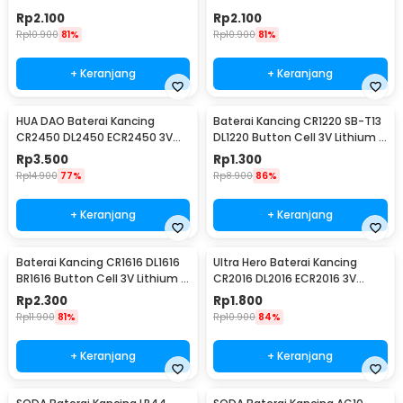
Rincian yang Anda dapatkan untuk pembelian produk ini:
PCS
Lithium 1 PCS
Rp
2.100
Rp
2.100
1 x XTAR Baterai Isi Ulang 26650 Li-Ion Flat Top 7000mAh 3.6V
Rp
10.900
81%
Rp
10.900
81%
10A - XT70
+ Keranjang
+ Keranjang
HUA DAO Baterai Kancing
Baterai Kancing CR1220 SB-T13
CR2450 DL2450 ECR2450 3V
DL1220 Button Cell 3V Lithium 1
Lithium 1 PCS
PCS
Rp
3.500
Rp
1.300
Rp
14.900
77%
Rp
8.900
86%
+ Keranjang
+ Keranjang
Baterai Kancing CR1616 DL1616
Ultra Hero Baterai Kancing
BR1616 Button Cell 3V Lithium 1
CR2016 DL2016 ECR2016 3V
PCS
Lithium 1 PCS
Rp
2.300
Rp
1.800
Rp
11.900
81%
Rp
10.900
84%
+ Keranjang
+ Keranjang