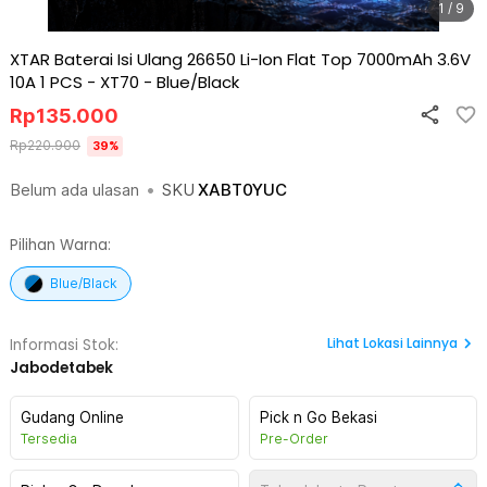
1 / 9
XTAR Baterai Isi Ulang 26650 Li-Ion Flat Top 7000mAh 3.6V
10A 1 PCS - XT70
-
Blue/Black
Rp
135.000
Rp
220.900
39
%
Belum ada ulasan
•
SKU
XABT0YUC
Pilihan Warna:
Blue/Black
Lihat
Lokasi Lainnya
Informasi Stok:
Jabodetabek
Gudang Online
Pick n Go Bekasi
Tersedia
Pre-Order