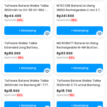
Taffware Baterai Walkie Talkie
NITECORE Baterai Isi Ulang
1800mAh for UV-5R UV-5RA -
18650 Rechargeable Li-Ion 3.7V
BL-5
3400mAh 1PCS - NL1834
Rp
44.400
Rp
241.500
Rp
76.900
43%
Rp
330.900
28%
+ Keranjang
+ Keranjang
Taffware Walkie Talkie
MICROBATT Baterai Isi Ulang
Extended Long Battery
Rechargeable Ni-MH Button
3800mAh - BL-5
Top 1.2V AA-1000mAh
Rp
80.000
Rp
53.500
Rp
127.900
38%
Rp
91.900
42%
+ Keranjang
+ Keranjang
Taffware Baterai Walkie Talkie
Taffware Baterai Walkie Talkie
2800mAh for Baofeng BF-777S
1500mAh 3.7V untuk Baofeng
666S 888S
BF-UV3R - BL-3
Rp
18.500
Rp
19.700
Rp
37.900
52%
Rp
39.900
51%
+ Keranjang
+ Keranjang