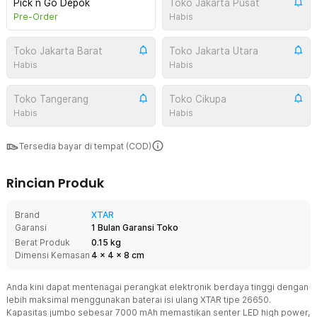
Pick n Go Depok
Toko Jakarta Pusat
Pre-Order
Habis
Toko Jakarta Barat
Toko Jakarta Utara
Habis
Habis
Toko Tangerang
Toko Cikupa
Habis
Habis
Tersedia bayar di tempat (COD)
Rincian Produk
Brand
XTAR
Garansi
1 Bulan Garansi Toko
Berat Produk
0.15 kg
Dimensi Kemasan
4
x
4
x
8
cm
Anda kini dapat mentenagai perangkat elektronik berdaya tinggi dengan
lebih maksimal menggunakan baterai isi ulang XTAR tipe 26650.
Kapasitas jumbo sebesar 7000 mAh memastikan senter LED high power,