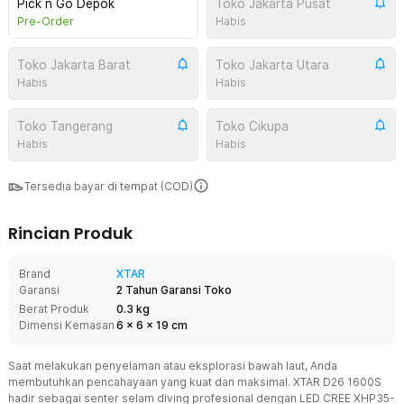
Pick n Go Depok
Toko Jakarta Pusat
Pre-Order
Habis
Toko Jakarta Barat
Toko Jakarta Utara
Habis
Habis
Toko Tangerang
Toko Cikupa
Habis
Habis
Tersedia bayar di tempat (COD)
Rincian Produk
Brand
XTAR
Garansi
2 Tahun Garansi Toko
Berat Produk
0.3 kg
Dimensi Kemasan
6
x
6
x
19
cm
Saat melakukan penyelaman atau eksplorasi bawah laut, Anda
membutuhkan pencahayaan yang kuat dan maksimal. XTAR D26 1600S
hadir sebagai senter selam diving profesional dengan LED CREE XHP35-