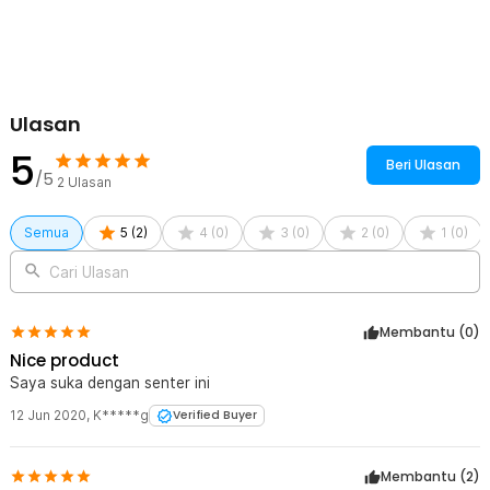
penyelam profesional, fotografer bawah laut, maupun penggemar
aktivitas laut.
Ulasan
5
Beri Ulasan
/5
2
Ulasan
Semua
5
(
2
)
4
(
0
)
3
(
0
)
2
(
0
)
1
(
0
)
Cari Ulasan
Membantu (
0
)
Nice product
Saya suka dengan senter ini
12 Jun 2020
,
K*****g
Verified Buyer
Membantu (
2
)