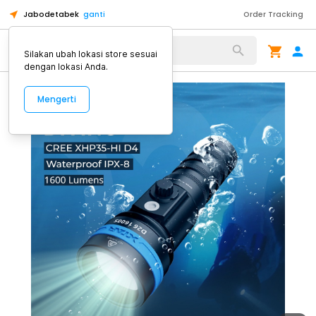
Jabodetabek
ganti
Order Tracking
Alat Kopi
Silakan ubah lokasi store sesuai
dengan lokasi Anda.
Mengerti