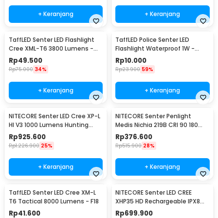
+ Keranjang
+ Keranjang
TaffLED Senter LED Flashlight
TaffLED Police Senter LED
Cree XML-T6 3800 Lumens -
Flashlight Waterproof 1W -
E27
TAC2L
Rp
49.500
Rp
10.000
Rp
75.000
34%
Rp
23.900
59%
+ Keranjang
+ Keranjang
NITECORE Senter LED Cree XP-L
NITECORE Senter Penlight
HI V3 1000 Lumens Hunting
Medis Nichia 219B CRI 90 180
Flashlight - New P30
Lumens IPX8 - MT06MD
Rp
925.600
Rp
376.600
Rp
1.226.900
25%
Rp
515.900
28%
+ Keranjang
+ Keranjang
TaffLED Senter LED Cree XM-L
NITECORE Senter LED CREE
T6 Tactical 8000 Lumens - F18
XHP35 HD Rechargeable IPX8
1800 Lumens - MH23
Rp
41.600
Rp
699.900