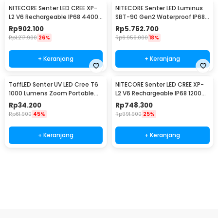
NITECORE Senter LED CREE XP-
NITECORE Senter LED Luminus
L2 V6 Rechargeable IP68 4400
SBT-90 Gen2 Waterproof IP68
Lumens - E4K
5200 Lumens - TM39
Rp
902.100
Rp
5.762.700
Rp
1.217.900
26%
Rp
6.959.000
18%
+ Keranjang
+ Keranjang
TaffLED Senter UV LED Cree T6
NITECORE Senter LED CREE XP-
1000 Lumens Zoom Portable
L2 V6 Rechargeable IP68 1200
395nm - T118
Lumens - MH10 V2
Rp
34.200
Rp
748.300
Rp
61.900
45%
Rp
991.900
25%
+ Keranjang
+ Keranjang
Beli Sekarang