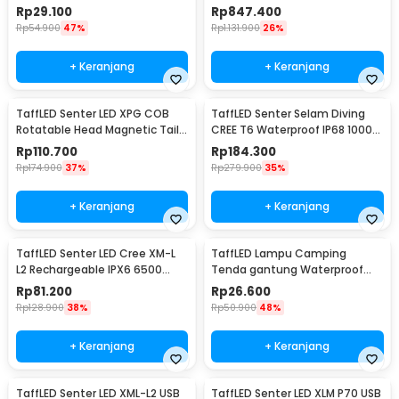
Lumens
300Lumens - NPL10
Rp
29.100
Rp
847.400
Rp
54.900
47%
Rp
1.131.900
26%
+ Keranjang
+ Keranjang
TaffLED Senter LED XPG COB
TaffLED Senter Selam Diving
Rotatable Head Magnetic Tail
CREE T6 Waterproof IP68 10000
10000 Lumens - 3189A
Lumens - TG-S151
Rp
110.700
Rp
184.300
Rp
174.900
37%
Rp
279.900
35%
+ Keranjang
+ Keranjang
TaffLED Senter LED Cree XM-L
TaffLED Lampu Camping
L2 Rechargeable IPX6 6500
Tenda gantung Waterproof
Lumens - 701
Emergency 120 Lumens - G198
Rp
81.200
Rp
26.600
Rp
128.900
38%
Rp
50.900
48%
+ Keranjang
+ Keranjang
TaffLED Senter LED XML-L2 USB
TaffLED Senter LED XLM P70 USB