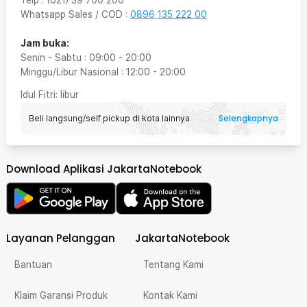
Telp
:
(021) 39 700 200
Whatsapp Sales / COD
:
0896 135 222 00
Jam buka:
Senin - Sabtu
:
09:00
-
20:00
Minggu/Libur Nasional
:
12:00
-
20:00
Idul Fitri
: libur
Selengkapnya
Beli langsung/self pickup di kota lainnya
Download Aplikasi JakartaNotebook
Layanan Pelanggan
JakartaNotebook
Bantuan
Tentang Kami
Klaim Garansi Produk
Kontak Kami