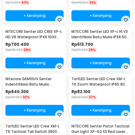
Rp
72.900
43%
Rp
944.900
26%
+ Keranjang
+ Keranjang
NITECORE Senter LED CREE XP-L
NITECORE Senter LED XP-L HI V3
HD V6 Waterproof IPX8 1000
Identifikasi Batu Mulia IPX8 500
Lumens - MT21C
Lumens - GEM8
Rp
700.400
Rp
613.700
Rp
945.900
26%
Rp
810.900
25%
+ Keranjang
+ Keranjang
Nitecore GEM10UV Senter
TaffLED Senter LED Cree XM-L
Indentifikasi Batu Mulia
T6 Zoom Waterproof IP65 8000
Gemstone Ultraviolet
Lumens - E17 COB
Rp
640.300
Rp
82.100
Rp
931.900
32%
Rp
129.900
37%
+ Keranjang
+ Keranjang
TaffLED Senter LED Cree XM-L
NITECORE Senter Pistol Tactical
T6 Tactical Tail Switch 3800
Gun Light XP-G2 S3 Red Laser