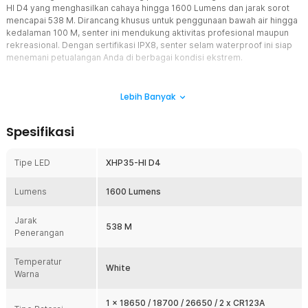
HI D4 yang menghasilkan cahaya hingga 1600 Lumens dan jarak sorot
mencapai 538 M. Dirancang khusus untuk penggunaan bawah air hingga
kedalaman 100 M, senter ini mendukung aktivitas profesional maupun
rekreasional. Dengan sertifikasi IPX8, senter selam waterproof ini siap
menemani petualangan Anda di berbagai kondisi ekstrem.
Fitur
Lebih Banyak
Cahaya Terang Maksimal
Menggunakan LED CREE XHP35-HI D4 berkualitas tinggi yang
Spesifikasi
menghasilkan cahaya hingga 1600 Lumens. Sorotan cahaya yang
kuat dan fokus mampu menjangkau hingga 538 M sehingga
memudahkan identifikasi objek dari jarak jauh. Performa ini sangat
Tipe LED
XHP35-HI D4
ideal untuk penyelaman malam, eksplorasi bawah laut, maupun
aktivitas outdoor di area minim cahaya.
Lumens
1600 Lumens
Jernih dan Terang
Dilengkapi lensa ultra dengan lapisan kaca anti reflektif yang
Jarak
538 M
membantu memaksimalkan transmisi cahaya. Cahaya yang
Penerangan
dihasilkan menjadi lebih fokus, jernih, dan minim distorsi. Teknologi
ini meningkatkan efisiensi pencahayaan sehingga visibilitas tetap
Temperatur
optimal di berbagai kondisi.
White
Warna
Notifikasi Baterai
Senter selam ini memiliki fitur indikator baterai yang membantu
1 x 18650 / 18700 / 26650 / 2 x CR123A