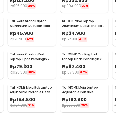
Rp
127.200
Rp
222.600
Rp
196.900
Rp
304.900
36%
27%
Taffware Stand Laptop
NUOXI Stand Laptop
e
Aluminium Dudukan Holder
Aluminium Dudukan Holder
Foldable Portable - IV012
Foldable 12-17 Inch - N3
Rp
45.900
Rp
34.900
Rp
78.900
Rp
62.900
42%
45%
Taffware Cooling Pad
TaffGEAR Cooling Pad
Laptop Kipas Pendingin 2
Laptop Kipas Pendingin 2
Fan 17 Inch - N99
Fan without Knob Speed -
Rp
79.300
Rp
87.400
Q100
Rp
126.900
Rp
137.900
38%
37%
TaffHOME Meja Rak Laptop
TaffHOME Meja Laptop
Adjustable Portable Desk
Adjustable Portable
with 1 Rack - ND03
Working Desk 3 Layer
Rp
154.800
Rp
192.800
60x40cm - ND04
Rp
194.900
Rp
257.900
21%
26%