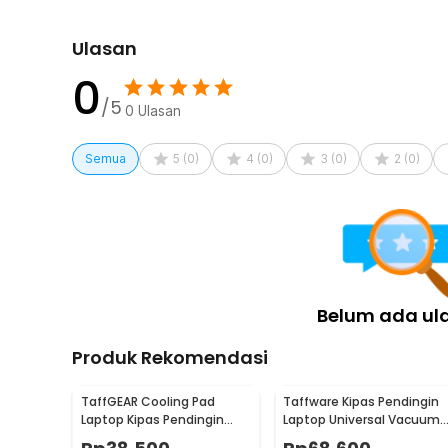
Rincian yang Anda dapatkan untuk pembelian produk ini
Ulasan
1 x Xunbeifang Stand Laptop Aluminium Dudukan Hold
1 x Pouch
0
/5
0
Ulasan
Semua
5
(
0
)
4
(
0
)
3
(
0
)
2
(
0
)
Belum ada ul
Produk Rekomendasi
TaffGEAR Cooling Pad
Taffware Kipas Pendingin
Laptop Kipas Pendingin
Laptop Universal Vacuum
Ultra Thin 1 Fan 14 Inch - V19
Cooler 3000RPM 2W 5V -