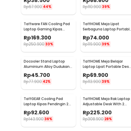
Rp
38.500
Rp
68.600
ICE FANIII
Rp
67.900
Rp
110.900
44%
39%
Taffware FAN Cooling Pad
TaffHOME Meja Lipat
Laptop Gaming Kipas
Serbaguna Laptop Portabl
Pendingin 5 Fan 17 Inch - K5
Desk Minimalist Design -
Rp
169.300
Rp
74.000
BO60
Rp
250.900
Rp
119.900
33%
39%
Docooler Stand Laptop
TaffHOME Meja Belajar
Aluminium Alloy Dudukan
Laptop Lipat Portable Desk
Holder Foldable 7 Level - N7
with Bottle Hole - L62
Rp
45.700
Rp
69.900
Rp
77.900
Rp
113.900
42%
39%
TaffGEAR Cooling Pad
TaffHOME Meja Rak Laptop
Laptop Kipas Pendingin 2
Adjustable Desk With 2
Fan with Knob Speed -
Rack - ND03
Rp
92.600
Rp
225.200
Q100
Rp
143.900
Rp
308.900
36%
28%