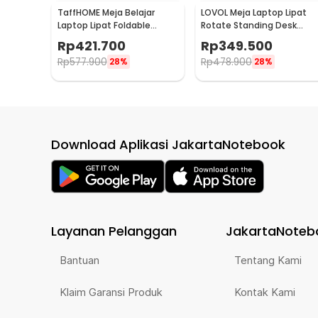
TaffHOME Meja Belajar
LOVOL Meja Laptop Lipat
Laptop Lipat Foldable
Rotate Standing Desk
Computer Desk - BL-A53
Telescopic for Bed - C02Y
Rp
421.700
Rp
349.500
Rp
577.900
Rp
478.900
28%
28%
Download Aplikasi JakartaNotebook
Layanan Pelanggan
JakartaNoteb
Bantuan
Tentang Kami
Klaim Garansi Produk
Kontak Kami