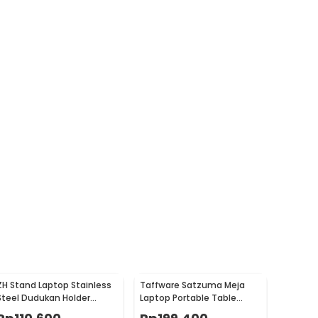
ZH Stand Laptop Stainless
Taffware Satzuma Meja
Steel Dudukan Holder
Laptop Portable Table
Vertical Gravity - ZH005
Length 42x26cm - Z19