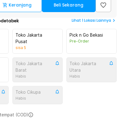
Keranjang
Beli Sekarang
Lihat
1
Lokasi Lainnya
odetabek
Toko Jakarta
Pick n Go Bekasi
Pre-Order
Pusat
sisa
5
Toko Jakarta
Toko Jakarta
Barat
Utara
Habis
Habis
Toko Cikupa
Habis
i tempat (COD)