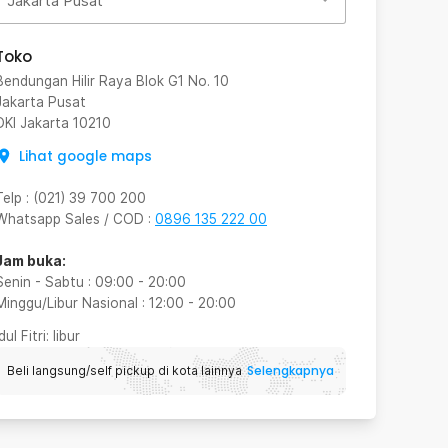
Jakarta Pusat
Toko
Bendungan Hilir Raya Blok G1 No. 10
Jakarta Pusat
DKI Jakarta
10210
Lihat google maps
Telp
:
(021) 39 700 200
Whatsapp Sales / COD
:
0896 135 222 00
Jam buka:
Senin - Sabtu
:
09:00
-
20:00
Minggu/Libur Nasional
:
12:00
-
20:00
Idul Fitri
: libur
Selengkapnya
Beli langsung/self pickup di kota lainnya