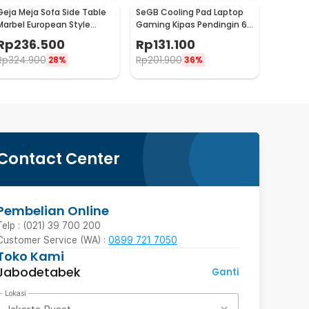
Geja Meja Sofa Side Table
SeGB Cooling Pad Laptop
Marbel European Style
Gaming Kipas Pendingin 6
Double Layer - H81
Fan 17 Inch - S6
Rp
236.500
Rp
131.100
Rp
324.900
Rp
201.900
28%
36%
Contact Center
Pembelian Online
Telp : (021) 39 700 200
Customer Service (WA) :
0899 721 7050
Toko Kami
Jabodetabek
Ganti
Lokasi