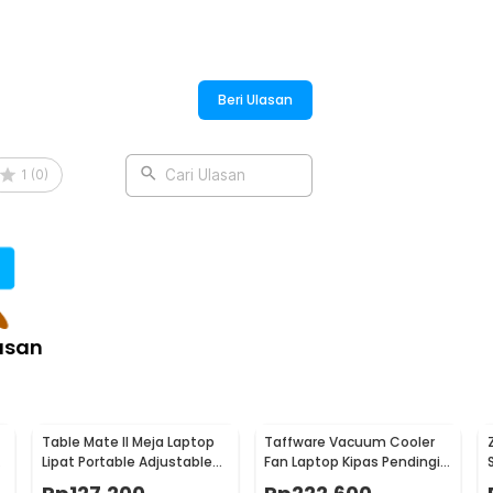
:
er Foldable 10 Level - SG-001
Beri Ulasan
1
(
0
)
Cari Ulasan
asan
Table Mate II Meja Laptop
Taffware Vacuum Cooler
Lipat Portable Adjustable
Fan Laptop Kipas Pendingin
Height 51x39.5cm - TM2
5500 RPM 5V - LC06