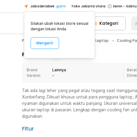
Jabodetabek
ganti
Toko Jakarta Utara
Toko Tangerang
Kategori
A
Silakan ubah lokasi store sesuai
Toko Cikupa
dengan lokasi Anda.
Pick n Go Jakarta Barat
Senin - J
PC & Laptop
Aksesoris Komputer & Laptop
Cooling P
Mengerti
Pick n Go Bekasi
Senin - Jumat (08
Pick n Go Depok
Senin - Jumat (08
Rincian Produk
Toko Jakarta Pusat
Senin - Sabtu
Brand
Lainnya
Berat
Toko Jakarta Barat
Senin - Sabtu
Garansi
-
Dime
Toko Jakarta Utara
Toko Tangerang
Tak ada lagi leher yang pegal atau tegang saat mengguna
Xunbeifang. Dibuat khusus untuk para pengguna laptop, 
Toko Cikupa
nyaman digunakan untuk waktu panjang. Ukuran universal
Pick n Go Jakarta Barat
Senin - J
ukuran laptop di pasaran. Lengkap dengan cooling fan u
digunakan.
Pick n Go Bekasi
Senin - Jumat (08
Pick n Go Depok
Senin - Jumat (08
Fitur