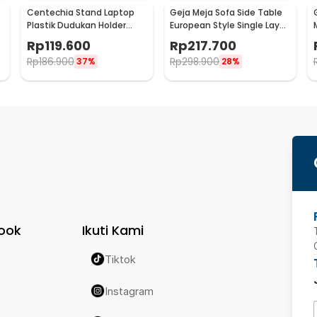
Centechia Stand Laptop
Geja Meja Sofa Side Table
Plastik Dudukan Holder
European Style Single Layer
Foldable Cooling Fan -
- H81
Rp
119.600
Rp
217.700
CT1310
Rp
186.900
Rp
298.900
37%
28%
ook
Ikuti Kami
Tiktok
Instagram