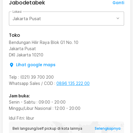
Jabodetabek
Ganti
Lokasi
Jakarta Pusat
Toko
Bendungan Hilir Raya Blok G1 No. 10
Jakarta Pusat
DKI Jakarta
10210
Lihat google maps
Telp
:
(021) 39 700 200
Whatsapp Sales / COD
:
0896 135 222 00
Jam buka:
Senin - Sabtu
:
09:00
-
20:00
Minggu/Libur Nasional
:
12:00
-
20:00
Idul Fitri
: libur
Selengkapnya
Beli langsung/self pickup di kota lainnya