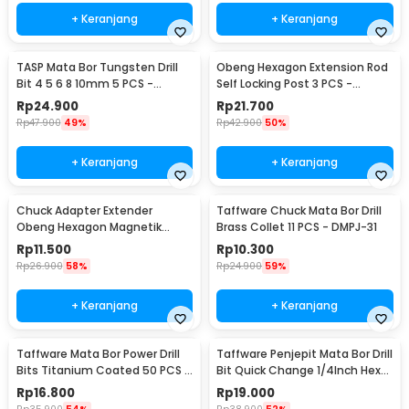
+ Keranjang
+ Keranjang
TASP Mata Bor Tungsten Drill
Obeng Hexagon Extension Rod
Bit 4 5 6 8 10mm 5 PCS -
Self Locking Post 3 PCS -
MGDK002
HT43401-3P
Rp
24.900
Rp
21.700
Rp
47.900
49%
Rp
42.900
50%
+ Keranjang
+ Keranjang
Chuck Adapter Extender
Taffware Chuck Mata Bor Drill
Obeng Hexagon Magnetik
Brass Collet 11 PCS - DMPJ-31
Shank 1/4 Inch
Rp
11.500
Rp
10.300
Rp
26.900
58%
Rp
24.900
59%
+ Keranjang
+ Keranjang
Taffware Mata Bor Power Drill
Taffware Penjepit Mata Bor Drill
Bits Titanium Coated 50 PCS -
Bit Quick Change 1/4Inch Hex
DW1361
Shank - 2054A
Rp
16.800
Rp
19.000