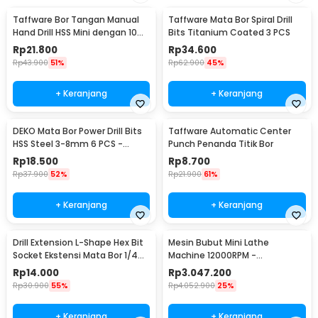
Taffware Bor Tangan Manual
Taffware Mata Bor Spiral Drill
Hand Drill HSS Mini dengan 10
Bits Titanium Coated 3 PCS
Mata Bor - 3003
Rp
21.800
Rp
34.600
Rp
43.900
51%
Rp
62.900
45%
+ Keranjang
+ Keranjang
DEKO Mata Bor Power Drill Bits
Taffware Automatic Center
HSS Steel 3-8mm 6 PCS -
Punch Penanda Titik Bor
DW1369
Rp
18.500
Rp
8.700
Rp
37.900
52%
Rp
21.900
61%
+ Keranjang
+ Keranjang
Drill Extension L-Shape Hex Bit
Mesin Bubut Mini Lathe
Socket Ekstensi Mata Bor 1/4
Machine 12000RPM -
Inch - 105
TZ20002MR
Rp
14.000
Rp
3.047.200
Rp
30.900
55%
Rp
4.052.900
25%
+ Keranjang
+ Keranjang