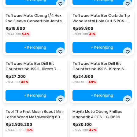
Taffware Mata Obeng 1/4 Hex
Taffware Mata Bor Carbide Tip
Rod Sleeve Convertible Joints
Wood Metal Hole Cut 5 PCS -
8 PCS
EPC-PIT-20P
Rp
15.800
Rp
59.900
Rp
33.900
54%
Rp
99.900
41%
+ Keranjang
+ Keranjang
Taffware Mata Bor Drill Bit
Taffware Mata Bor Drill Bit
Countersink HSS 3-10mm 7
Countersink HSS 6-19mm 6
PCS - QST-K13
PCS - BT3
Rp
27.200
Rp
24.500
Rp
51.900
48%
Rp
47.900
49%
+ Keranjang
+ Keranjang
Tool The First Mesin Bubut Mini
Mayitr Mata Obeng Phillips
Lathe Wood Metalworking 60W
Magnetik 4 PCS - GJ0686
- TZ20002MG
Rp
2.935.200
Rp
30.100
Rp
3.483.900
16%
Rp
55.900
47%