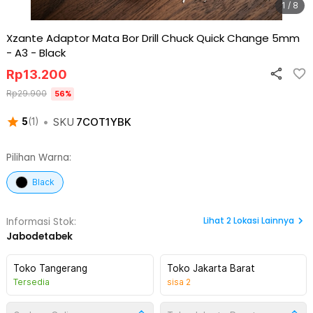
1 / 8
Xzante Adaptor Mata Bor Drill Chuck Quick Change 5mm
- A3
-
Black
Rp
13.200
Rp
29.900
56
%
•
SKU
7COT1YBK
5
(
1
)
Pilihan Warna:
Black
Lihat
2
Lokasi Lainnya
Informasi Stok:
Jabodetabek
Toko Tangerang
Toko Jakarta Barat
Tersedia
sisa
2