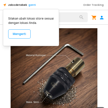
Jabodetabek
ganti
Order Tracking
Alat Kopi
Silakan ubah lokasi store sesuai
dengan lokasi Anda.
Mengerti