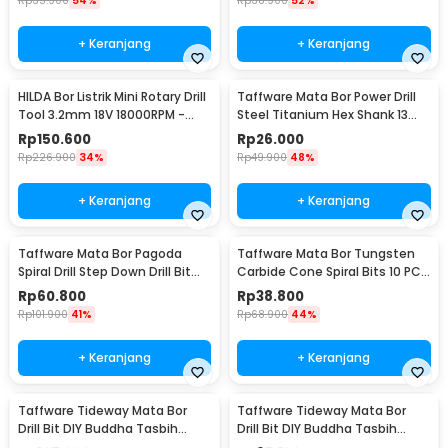
Rp
35.900
54%
Rp
38.900
52%
+ Keranjang
+ Keranjang
HILDA Bor Listrik Mini Rotary Drill
Taffware Mata Bor Power Drill
Tool 3.2mm 18V 18000RPM -
Steel Titanium Hex Shank 13
JD5202
PCS - SV-VDB13
Rp
150.600
Rp
26.000
Rp
226.900
34%
Rp
49.900
48%
+ Keranjang
+ Keranjang
Taffware Mata Bor Pagoda
Taffware Mata Bor Tungsten
Spiral Drill Step Down Drill Bit
Carbide Cone Spiral Bits 10 PCS
Tipe 2 5 PCS - BIHH463A
- GJ0106
Rp
60.800
Rp
38.800
Rp
101.900
41%
Rp
68.900
44%
+ Keranjang
+ Keranjang
Taffware Tideway Mata Bor
Taffware Tideway Mata Bor
Drill Bit DIY Buddha Tasbih
Drill Bit DIY Buddha Tasbih
Beads 2mm 2 PCS 8mm
Beads 2mm 2 PCS 12mm