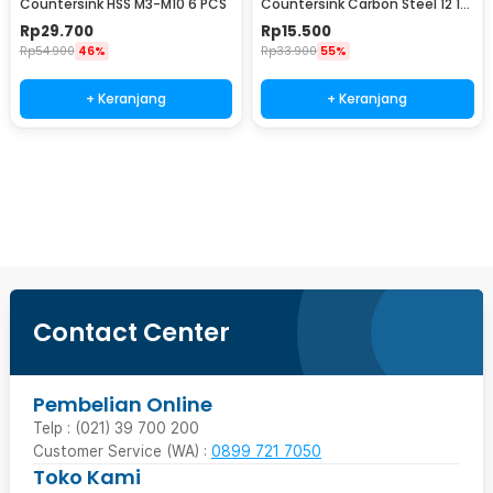
Countersink HSS M3-M10 6 PCS
Countersink Carbon Steel 12 16
19mm 3 PCS
Rp
29.700
Rp
15.500
Rp
54.900
46%
Rp
33.900
55%
+ Keranjang
+ Keranjang
Beli Sekarang
Contact Center
Pembelian Online
Telp : (021) 39 700 200
Customer Service (WA) :
0899 721 7050
Toko Kami