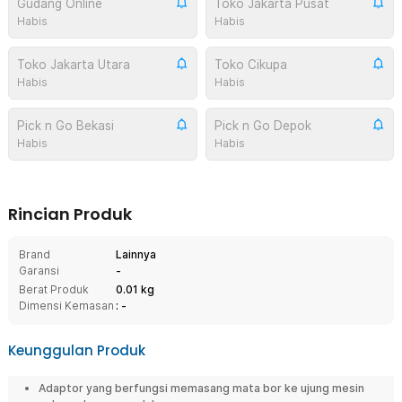
Gudang Online
Toko Jakarta Pusat
Habis
Habis
Toko Jakarta Utara
Toko Cikupa
Habis
Habis
Pick n Go Bekasi
Pick n Go Depok
Habis
Habis
Rincian Produk
Brand
Lainnya
Garansi
-
Berat Produk
0.01 kg
Dimensi Kemasan
: -
Keunggulan Produk
Adaptor yang berfungsi memasang mata bor ke ujung mesin