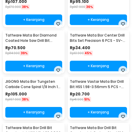
Rp
107.000
Rp
95.100
Rp
170.900
38%
Rp
147.900
36%
+ Keranjang
+ Keranjang
Taffware Mata Bor Diamond
Taffware Mata Bor Center Drill
Coated Hole Saw Drill Bit
Bits Set Precision 6 PCS - SV-
6mm-50mm 15 PCS - GJ0105
VDB25
Rp
70.500
Rp
34.400
Rp
114.900
39%
Rp
61.900
45%
+ Keranjang
+ Keranjang
JIGONG Mata Bor Tungsten
Taffware Vastar Mata Bor Drill
Carbide Cone Spiral 1/8 Inch 10
Bit HSS 1.98-3.56mm 5 PCS -
PCS - JG8
SV-VDB26
Rp
105.000
Rp
20.700
Rp
167.900
38%
Rp
41.900
51%
+ Keranjang
+ Keranjang
Taffware Mata Bor Drill Bit
Taffware Mata Bor Drill Bit